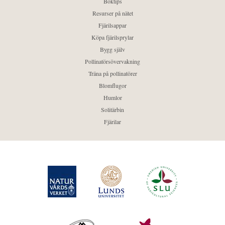
Boktips
Resurser på nätet
Fjärilsappar
Köpa fjärilsprylar
Bygg själv
Pollinatörsövervakning
Träna på pollinatörer
Blomflugor
Humlor
Solitärbin
Fjärilar