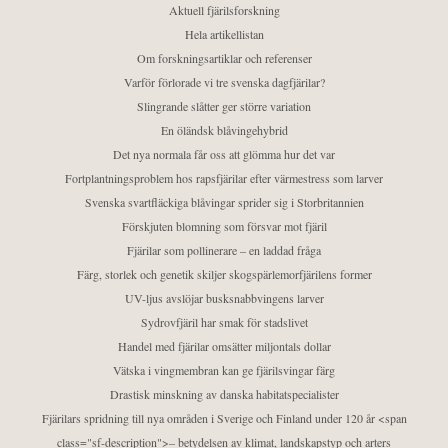
Aktuell fjärilsforskning
Hela artikellistan
Om forskningsartiklar och referenser
Varför förlorade vi tre svenska dagfjärilar?
Slingrande slåtter ger större variation
En öländsk blåvingehybrid
Det nya normala får oss att glömma hur det var
Fortplantningsproblem hos rapsfjärilar efter värmestress som larver
Svenska svartfläckiga blåvingar sprider sig i Storbritannien
Förskjuten blomning som försvar mot fjäril
Fjärilar som pollinerare – en laddad fråga
Färg, storlek och genetik skiljer skogspärlemorfjärilens former
UV-ljus avslöjar busksnabbvingens larver
Sydrovfjäril har smak för stadslivet
Handel med fjärilar omsätter miljontals dollar
Vätska i vingmembran kan ge fjärilsvingar färg
Drastisk minskning av danska habitatspecialister
Fjärilars spridning till nya områden i Sverige och Finland under 120 år <span
class="sf-description">– betydelsen av klimat, landskapstyp och arters