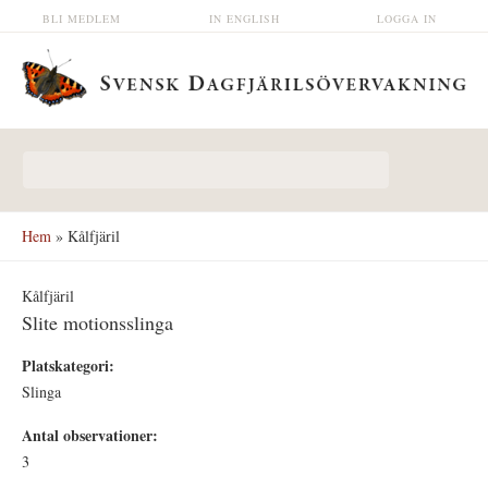
Hoppa till huvudinnehåll
BLI MEDLEM
IN ENGLISH
LOGGA IN
Sökformulär
Hem
» Kålfjäril
Kålfjäril
Slite motionsslinga
Platskategori:
Slinga
Antal observationer:
3