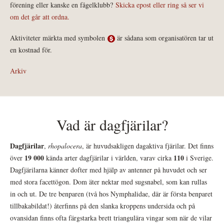
förening eller kanske en fågelklubb?
Skicka epost eller ring så ser vi
om det går att ordna.
Aktiviteter märkta med symbolen
är sådana som organisatören tar ut
en kostnad för.
Arkiv
Vad är dagfjärilar?
Dagfjärilar
,
rhopalocera
, är huvudsakligen dagaktiva fjärilar. Det finns
19 000
110
över
kända arter dagfjärilar i världen, varav cirka
i Sverige.
Dagfjärilarna känner dofter med hjälp av antenner på huvudet och ser
med stora facettögon. Dom äter nektar med sugsnabel, som kan rullas
in och ut. De tre benparen (två hos Nymphalidae, där är första benparet
tillbakabildat!) återfinns på den slanka kroppens undersida och på
ovansidan finns ofta färgstarka brett triangulära vingar som när de vilar