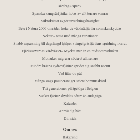
särdrag</span>
Spanska kamgräsfjärilar hotas av allt torrare somrar
Mikroklimat avgör utvecklingshastighet
Bete i Natura 2000-områden hotar de väddnätfjärilar som ska skyddas
Nektar – tema med många variationer
Snabb anpassning till dagslängd hjälper svingelgräsfjärilens spridning norrut
Fjärilslarvernas värdväxter– Mycket mer än en midsommarbukett
Monarker migrerar söderut allt senare
Mindre kräsna sydrovfjärilar sprider sig snabbt norrut
Vad tittar du på?
Många slags pollinerare ger större bomullsskörd
Två generationer påfågelöga i Belgien
Vackra fjärilar skyddas oftare än alldagliga
Kalender
Anmäl dig här!
Din sida
Om oss
Bakgrund