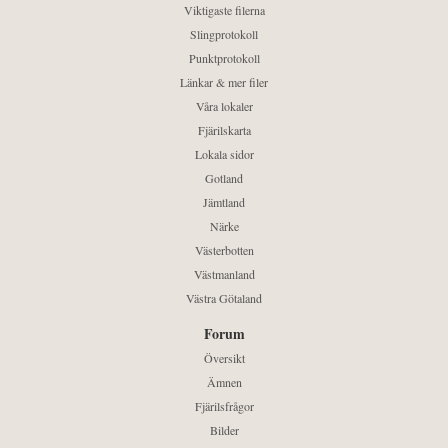
Viktigaste filerna
Slingprotokoll
Punktprotokoll
Länkar & mer filer
Våra lokaler
Fjärilskarta
Lokala sidor
Gotland
Jämtland
Närke
Västerbotten
Västmanland
Västra Götaland
Forum
Översikt
Ämnen
Fjärilsfrågor
Bilder