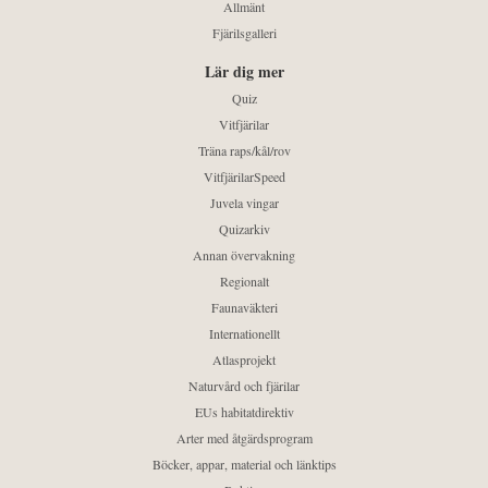
Allmänt
Fjärilsgalleri
Lär dig mer
Quiz
Vitfjärilar
Träna raps/kål/rov
VitfjärilarSpeed
Juvela vingar
Quizarkiv
Annan övervakning
Regionalt
Faunaväkteri
Internationellt
Atlasprojekt
Naturvård och fjärilar
EUs habitatdirektiv
Arter med åtgärdsprogram
Böcker, appar, material och länktips