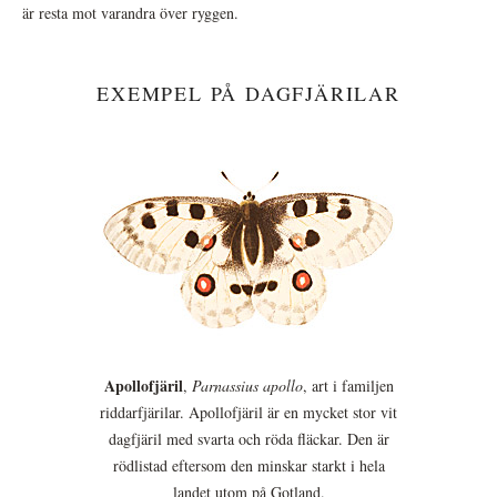
är resta mot varandra över ryggen.
EXEMPEL PÅ DAGFJÄRILAR
Apollofjäril
,
Parnassius apollo
, art i familjen
riddarfjärilar. Apollofjäril är en mycket stor vit
dagfjäril med svarta och röda fläckar. Den är
rödlistad eftersom den minskar starkt i hela
landet utom på Gotland.