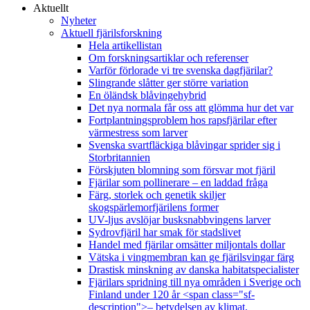
Aktuellt
Nyheter
Aktuell fjärilsforskning
Hela artikellistan
Om forskningsartiklar och referenser
Varför förlorade vi tre svenska dagfjärilar?
Slingrande slåtter ger större variation
En öländsk blåvingehybrid
Det nya normala får oss att glömma hur det var
Fortplantningsproblem hos rapsfjärilar efter
värmestress som larver
Svenska svartfläckiga blåvingar sprider sig i
Storbritannien
Förskjuten blomning som försvar mot fjäril
Fjärilar som pollinerare – en laddad fråga
Färg, storlek och genetik skiljer
skogspärlemorfjärilens former
UV-ljus avslöjar busksnabbvingens larver
Sydrovfjäril har smak för stadslivet
Handel med fjärilar omsätter miljontals dollar
Vätska i vingmembran kan ge fjärilsvingar färg
Drastisk minskning av danska habitatspecialister
Fjärilars spridning till nya områden i Sverige och
Finland under 120 år <span class="sf-
description">– betydelsen av klimat,