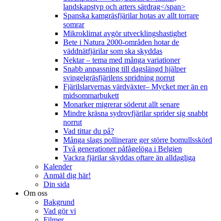
landskapstyp och arters särdrag</span>
Spanska kamgräsfjärilar hotas av allt torrare
somrar
Mikroklimat avgör utvecklingshastighet
Bete i Natura 2000-områden hotar de
väddnätfjärilar som ska skyddas
Nektar – tema med många variationer
Snabb anpassning till dagslängd hjälper
svingelgräsfjärilens spridning norrut
Fjärilslarvernas värdväxter– Mycket mer än en
midsommarbukett
Monarker migrerar söderut allt senare
Mindre kräsna sydrovfjärilar sprider sig snabbt
norrut
Vad tittar du på?
Många slags pollinerare ger större bomullsskörd
Två generationer påfågelöga i Belgien
Vackra fjärilar skyddas oftare än alldagliga
Kalender
Anmäl dig här!
Din sida
Om oss
Bakgrund
Vad gör vi
Filmer