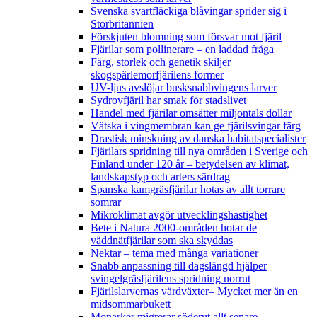
Svenska svartfläckiga blåvingar sprider sig i
Storbritannien
Förskjuten blomning som försvar mot fjäril
Fjärilar som pollinerare – en laddad fråga
Färg, storlek och genetik skiljer
skogspärlemorfjärilens former
UV-ljus avslöjar busksnabbvingens larver
Sydrovfjäril har smak för stadslivet
Handel med fjärilar omsätter miljontals dollar
Vätska i vingmembran kan ge fjärilsvingar färg
Drastisk minskning av danska habitatspecialister
Fjärilars spridning till nya områden i Sverige och
Finland under 120 år
– betydelsen av klimat,
landskapstyp och arters särdrag
Spanska kamgräsfjärilar hotas av allt torrare
somrar
Mikroklimat avgör utvecklingshastighet
Bete i Natura 2000-områden hotar de
väddnätfjärilar som ska skyddas
Nektar – tema med många variationer
Snabb anpassning till dagslängd hjälper
svingelgräsfjärilens spridning norrut
Fjärilslarvernas värdväxter– Mycket mer än en
midsommarbukett
Monarker migrerar söderut allt senare