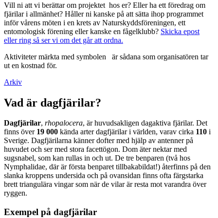
Vill ni att vi berättar om projektet hos er? Eller ha ett föredrag om
fjärilar i allmänhet? Håller ni kanske på att sätta ihop programmet
inför vårens möten i en krets av Naturskyddsföreningen, ett
entomologisk förening eller kanske en fågelklubb?
Skicka epost
eller ring så ser vi om det går att ordna.
Aktiviteter märkta med symbolen
är sådana som organisatören tar
ut en kostnad för.
Arkiv
Vad är dagfjärilar?
Dagfjärilar
,
rhopalocera
, är huvudsakligen dagaktiva fjärilar. Det
finns över
19 000
kända arter dagfjärilar i världen, varav cirka
110
i
Sverige. Dagfjärilarna känner dofter med hjälp av antenner på
huvudet och ser med stora facettögon. Dom äter nektar med
sugsnabel, som kan rullas in och ut. De tre benparen (två hos
Nymphalidae, där är första benparet tillbakabildat!) återfinns på den
slanka kroppens undersida och på ovansidan finns ofta färgstarka
brett triangulära vingar som när de vilar är resta mot varandra över
ryggen.
Exempel på dagfjärilar