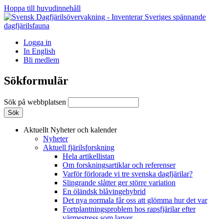
Hoppa till huvudinnehåll
Logga in
In English
Bli medlem
Sökformulär
Sök på webbplatsen
Aktuellt
Nyheter och kalender
Nyheter
Aktuell fjärilsforskning
Hela artikellistan
Om forskningsartiklar och referenser
Varför förlorade vi tre svenska dagfjärilar?
Slingrande slåtter ger större variation
En öländsk blåvingehybrid
Det nya normala får oss att glömma hur det var
Fortplantningsproblem hos rapsfjärilar efter
värmestress som larver