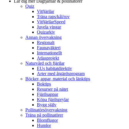
Lär dig mer
Dagfjärilar & pollinatörer
Quiz
Vitfjärilar
Träna raps/kål/rov
VitfjärilarSpeed
Juvela vingar
Quizarkiv
Annan övervakning
Regionalt
Faunaväkteri
Internationellt
Atlasprojekt
Naturvård och fjärilar
EUs habitatdirektiv
Arter med åtgärdsprogram
Böcker, appar, material och länktips
Boktips
Resurser på nätet
Fjärilsappar
Köpa fjärilsprylar
Bygg själv
Pollinatörsövervakning
Träna på pollinatörer
Blomflugor
Humlor