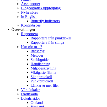
Årsrapporter
Biogeografisk uppföljning
Nyhetsbrev
In English
Butterfly Indicators
Kontakta oss
Övervakningen
Rapportera
Rapportera från punktlokal
Rapportera från slinga
Hur gör man?
Broschyr
Metoder
Snabbguide
Handledning
Miljöbeskrivning
Viktigaste filerna
Slingprotokoll
Punktprotokoll
Länkar & mer filer
Våra lokaler
Fjärilskarta
Lokala sidor
Gotland
Jämtland