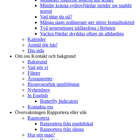
Mindre kräsna sydrovfjärilar sprider sig snabbt
norrut
Vad tittar du på?
Många slags pollinerare ger större bomullsskörd
Två generationer påfågelöga i Belgien
Vackra fjärilar skyddas oftare än alldagliga
Kalender
Anmäl dig här!
Din sida
Om oss
Kontakt och bakgrund
Bakgrund
Vad gör vi
Filmer
Årsrapporter
Biogeografisk uppföljning
Nyhetsbrev
In English
Butterfly Indicators
Kontakta oss
Övervakningen
Rapportera eller sök
Rapportera
Rapportera från punktlokal
Rapportera från slinga
Hur gör man?