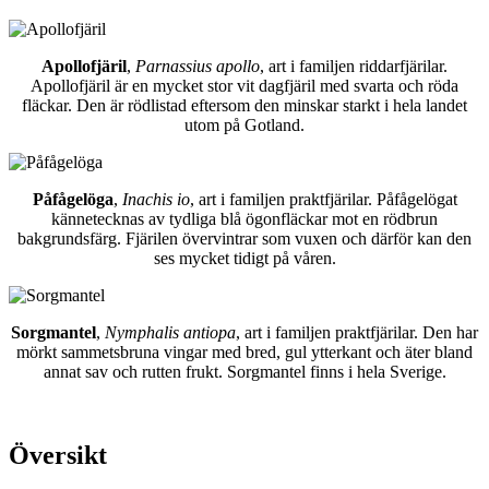
Apollofjäril
,
Parnassius apollo
, art i familjen riddarfjärilar.
Apollofjäril är en mycket stor vit dagfjäril med svarta och röda
fläckar. Den är rödlistad eftersom den minskar starkt i hela landet
utom på Gotland.
Påfågelöga
,
Inachis io
, art i familjen praktfjärilar. Påfågelögat
kännetecknas av tydliga blå ögonfläckar mot en rödbrun
bakgrundsfärg. Fjärilen övervintrar som vuxen och därför kan den
ses mycket tidigt på våren.
Sorgmantel
,
Nymphalis antiopa
, art i familjen praktfjärilar. Den har
mörkt sammetsbruna vingar med bred, gul ytterkant och äter bland
annat sav och rutten frukt. Sorgmantel finns i hela Sverige.
Översikt