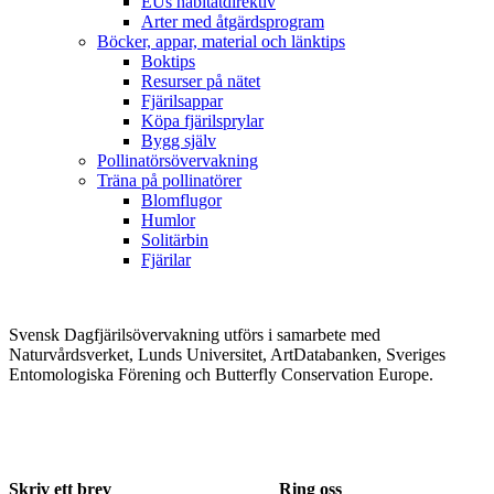
EUs habitatdirektiv
Arter med åtgärdsprogram
Böcker, appar, material och länktips
Boktips
Resurser på nätet
Fjärilsappar
Köpa fjärilsprylar
Bygg själv
Pollinatörsövervakning
Träna på pollinatörer
Blomflugor
Humlor
Solitärbin
Fjärilar
Svensk Dagfjärilsövervakning utförs i samarbete med
Naturvårdsverket, Lunds Universitet, ArtDatabanken, Sveriges
Entomologiska Förening och Butterfly Conservation Europe.
Skriv ett brev
Ring oss