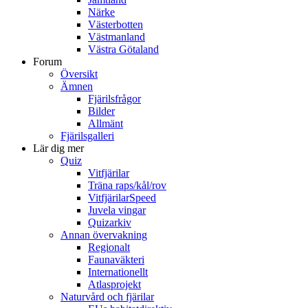
Närke
Västerbotten
Västmanland
Västra Götaland
Forum
Översikt
Ämnen
Fjärilsfrågor
Bilder
Allmänt
Fjärilsgalleri
Lär dig mer
Quiz
Vitfjärilar
Träna raps/kål/rov
VitfjärilarSpeed
Juvela vingar
Quizarkiv
Annan övervakning
Regionalt
Faunaväkteri
Internationellt
Atlasprojekt
Naturvård och fjärilar