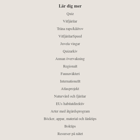
Lär dig mer
Quiz
Vitfjärilar
Träna raps/kål/rov
VitfjärilarSpeed
Juvela vingar
Quizarkiv
Annan övervakning
Regionalt
Faunaväkteri
Internationellt
Atlasprojekt
Naturvård och fjärilar
EUs habitatdirektiv
Arter med åtgärdsprogram
Böcker, appar, material och länktips
Boktips
Resurser på nätet