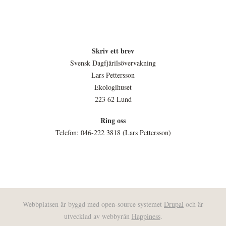
Skriv ett brev
Svensk Dagfjärilsövervakning
Lars Pettersson
Ekologihuset
223 62 Lund
Ring oss
Telefon: 046-222 3818 (Lars Pettersson)
Webbplatsen är byggd med open-source systemet
Drupal
och är
utvecklad av webbyrån
Happiness
.