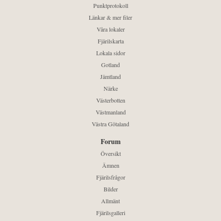
Punktprotokoll
Länkar & mer filer
Våra lokaler
Fjärilskarta
Lokala sidor
Gotland
Jämtland
Närke
Västerbotten
Västmanland
Västra Götaland
Forum
Översikt
Ämnen
Fjärilsfrågor
Bilder
Allmänt
Fjärilsgalleri