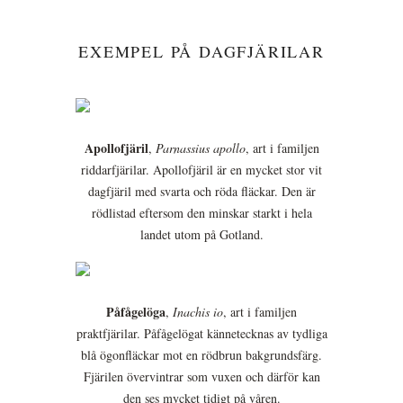
EXEMPEL PÅ DAGFJÄRILAR
Apollofjäril
,
Parnassius apollo
, art i familjen
riddarfjärilar. Apollofjäril är en mycket stor vit
dagfjäril med svarta och röda fläckar. Den är
rödlistad eftersom den minskar starkt i hela
landet utom på Gotland.
Påfågelöga
,
Inachis io
, art i familjen
praktfjärilar. Påfågelögat kännetecknas av tydliga
blå ögonfläckar mot en rödbrun bakgrundsfärg.
Fjärilen övervintrar som vuxen och därför kan
den ses mycket tidigt på våren.