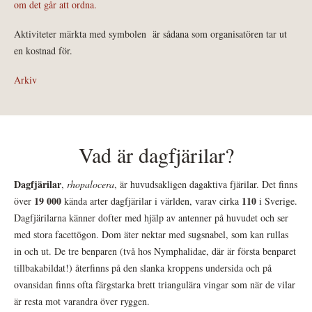
om det går att ordna.
Aktiviteter märkta med symbolen
är sådana som organisatören tar ut
en kostnad för.
Arkiv
Vad är dagfjärilar?
Dagfjärilar
,
rhopalocera
, är huvudsakligen dagaktiva fjärilar. Det finns
19 000
110
över
kända arter dagfjärilar i världen, varav cirka
i Sverige.
Dagfjärilarna känner dofter med hjälp av antenner på huvudet och ser
med stora facettögon. Dom äter nektar med sugsnabel, som kan rullas
in och ut. De tre benparen (två hos Nymphalidae, där är första benparet
tillbakabildat!) återfinns på den slanka kroppens undersida och på
ovansidan finns ofta färgstarka brett triangulära vingar som när de vilar
är resta mot varandra över ryggen.