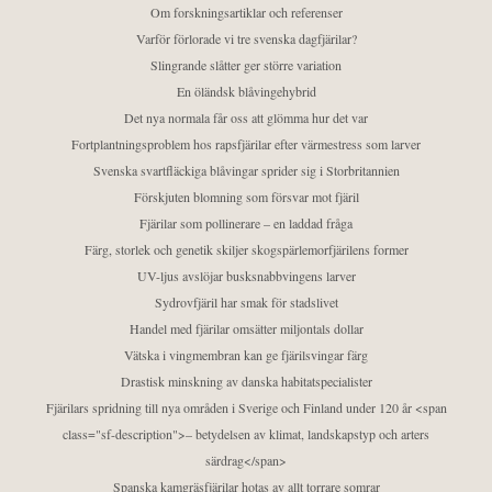
Om forskningsartiklar och referenser
Varför förlorade vi tre svenska dagfjärilar?
Slingrande slåtter ger större variation
En öländsk blåvingehybrid
Det nya normala får oss att glömma hur det var
Fortplantningsproblem hos rapsfjärilar efter värmestress som larver
Svenska svartfläckiga blåvingar sprider sig i Storbritannien
Förskjuten blomning som försvar mot fjäril
Fjärilar som pollinerare – en laddad fråga
Färg, storlek och genetik skiljer skogspärlemorfjärilens former
UV-ljus avslöjar busksnabbvingens larver
Sydrovfjäril har smak för stadslivet
Handel med fjärilar omsätter miljontals dollar
Vätska i vingmembran kan ge fjärilsvingar färg
Drastisk minskning av danska habitatspecialister
Fjärilars spridning till nya områden i Sverige och Finland under 120 år <span
class="sf-description">– betydelsen av klimat, landskapstyp och arters
särdrag</span>
Spanska kamgräsfjärilar hotas av allt torrare somrar