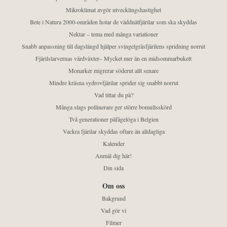
Mikroklimat avgör utvecklingshastighet
Bete i Natura 2000-områden hotar de väddnätfjärilar som ska skyddas
Nektar – tema med många variationer
Snabb anpassning till dagslängd hjälper svingelgräsfjärilens spridning norrut
Fjärilslarvernas värdväxter– Mycket mer än en midsommarbukett
Monarker migrerar söderut allt senare
Mindre kräsna sydrovfjärilar sprider sig snabbt norrut
Vad tittar du på?
Många slags pollinerare ger större bomullsskörd
Två generationer påfågelöga i Belgien
Vackra fjärilar skyddas oftare än alldagliga
Kalender
Anmäl dig här!
Din sida
Om oss
Bakgrund
Vad gör vi
Filmer