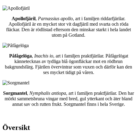
Apollofjäril
,
Parnassius apollo
, art i familjen riddarfjärilar.
Apollofjäril är en mycket stor vit dagfjäril med svarta och röda
fläckar. Den är rödlistad eftersom den minskar starkt i hela landet
utom på Gotland.
Påfågelöga
,
Inachis io
, art i familjen praktfjärilar. Påfågelögat
kännetecknas av tydliga blå ögonfläckar mot en rödbrun
bakgrundsfärg. Fjärilen övervintrar som vuxen och därför kan den
ses mycket tidigt på våren.
Sorgmantel
,
Nymphalis antiopa
, art i familjen praktfjärilar. Den har
mörkt sammetsbruna vingar med bred, gul ytterkant och äter bland
annat sav och rutten frukt. Sorgmantel finns i hela Sverige.
Översikt