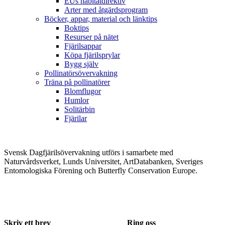
EUs habitatdirektiv
Arter med åtgärdsprogram
Böcker, appar, material och länktips
Boktips
Resurser på nätet
Fjärilsappar
Köpa fjärilsprylar
Bygg själv
Pollinatörsövervakning
Träna på pollinatörer
Blomflugor
Humlor
Solitärbin
Fjärilar
Svensk Dagfjärilsövervakning utförs i samarbete med
Naturvårdsverket, Lunds Universitet, ArtDatabanken, Sveriges
Entomologiska Förening och Butterfly Conservation Europe.
Skriv ett brev
Ring oss