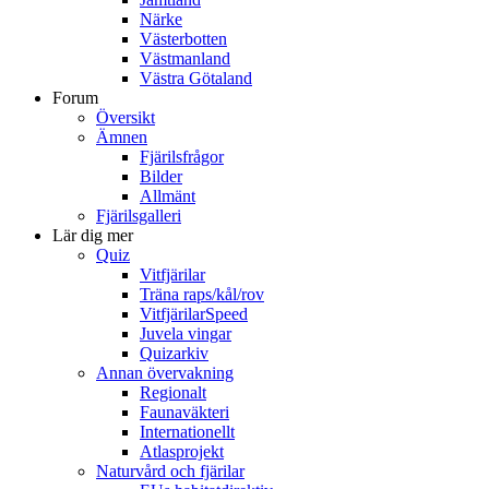
Närke
Västerbotten
Västmanland
Västra Götaland
Forum
Översikt
Ämnen
Fjärilsfrågor
Bilder
Allmänt
Fjärilsgalleri
Lär dig mer
Quiz
Vitfjärilar
Träna raps/kål/rov
VitfjärilarSpeed
Juvela vingar
Quizarkiv
Annan övervakning
Regionalt
Faunaväkteri
Internationellt
Atlasprojekt
Naturvård och fjärilar