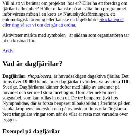
Vill ni att vi berättar om projektet hos er? Eller ha ett föredrag om
fjärilar i allmänhet? Håller ni kanske på att sätta ihop programmet
inför vårens möten i en krets av Naturskyddsföreningen, ett
entomologisk förening eller kanske en fågelklubb?
Skicka epost
eller ring så ser vi om det går att ordna.
Aktiviteter märkta med symbolen
är sådana som organisatören tar
ut en kostnad för.
Arkiv
Vad är dagfjärilar?
Dagfjärilar
,
rhopalocera
, är huvudsakligen dagaktiva fjärilar. Det
finns över
19 000
kända arter dagfjärilar i världen, varav cirka
110
i
Sverige. Dagfjärilarna känner dofter med hjälp av antenner på
huvudet och ser med stora facettögon. Dom äter nektar med
sugsnabel, som kan rullas in och ut. De tre benparen (två hos
Nymphalidae, där är första benparet tillbakabildat!) återfinns på den
slanka kroppens undersida och på ovansidan finns ofta färgstarka
brett triangulära vingar som när de vilar är resta mot varandra över
ryggen.
Exempel på dagfjärilar