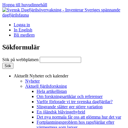
Hoppa till huvudinnehåll
Logga in
In English
Bli medlem
Sökformulär
Sök på webbplatsen
Aktuellt
Nyheter och kalender
Nyheter
Aktuell fjärilsforskning
Hela artikellistan
Om forskningsartiklar och referenser
Varför förlorade vi tre svenska dagfjärilar?
Slingrande slåtter ger större variation
En öländsk blåvingehybrid
Det nya normala får oss att glömma hur det var
Fortplantningsproblem hos rapsfjärilar efter
värmestress som larver