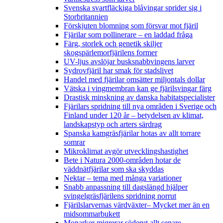
Svenska svartfläckiga blåvingar sprider sig i
Storbritannien
Förskjuten blomning som försvar mot fjäril
Fjärilar som pollinerare – en laddad fråga
Färg, storlek och genetik skiljer
skogspärlemorfjärilens former
UV-ljus avslöjar busksnabbvingens larver
Sydrovfjäril har smak för stadslivet
Handel med fjärilar omsätter miljontals dollar
Vätska i vingmembran kan ge fjärilsvingar färg
Drastisk minskning av danska habitatspecialister
Fjärilars spridning till nya områden i Sverige och
Finland under 120 år
– betydelsen av klimat,
landskapstyp och arters särdrag
Spanska kamgräsfjärilar hotas av allt torrare
somrar
Mikroklimat avgör utvecklingshastighet
Bete i Natura 2000-områden hotar de
väddnätfjärilar som ska skyddas
Nektar – tema med många variationer
Snabb anpassning till dagslängd hjälper
svingelgräsfjärilens spridning norrut
Fjärilslarvernas värdväxter– Mycket mer än en
midsommarbukett
Monarker migrerar söderut allt senare