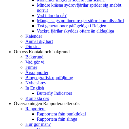
Mindre kräsna sydrovfjärilar sprider sig snabbt
norrut
Vad tittar du på?
Många slags pollinerare ger större bomullsskörd
Två generationer påfågelöga i Belgien
Vackra fjärilar skyddas oftare än alldagliga
Kalender
Anmäl dig här!
Din sida
Om oss
Kontakt och bakgrund
Bakgrund
Vad gör vi
Filmer
Årsrapporter
Biogeografisk uppföljning
Nyhetsbrev
In English
Butterfly Indicators
Kontakta oss
Övervakningen
Rapportera eller sök
Rapportera
Rapportera från punktlokal
Rapportera från slinga
Hur gör man?