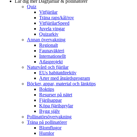
Lär dig mer
Dagfjärilar & pollinatörer
Quiz
Vitfjärilar
Träna raps/kål/rov
VitfjärilarSpeed
Juvela vingar
Quizarkiv
Annan övervakning
Regionalt
Faunaväkteri
Internationellt
Atlasprojekt
Naturvård och fjärilar
EUs habitatdirektiv
Arter med åtgärdsprogram
Böcker, appar, material och länktips
Boktips
Resurser på nätet
Fjärilsappar
Köpa fjärilsprylar
Bygg själv
Pollinatörsövervakning
Träna på pollinatörer
Blomflugor
Humlor