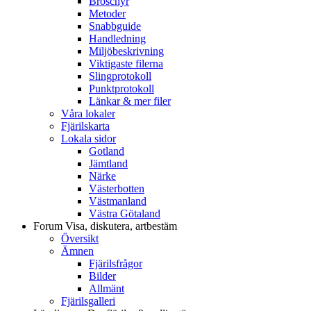
Broschyr
Metoder
Snabbguide
Handledning
Miljöbeskrivning
Viktigaste filerna
Slingprotokoll
Punktprotokoll
Länkar & mer filer
Våra lokaler
Fjärilskarta
Lokala sidor
Gotland
Jämtland
Närke
Västerbotten
Västmanland
Västra Götaland
Forum
Visa, diskutera, artbestäm
Översikt
Ämnen
Fjärilsfrågor
Bilder
Allmänt
Fjärilsgalleri