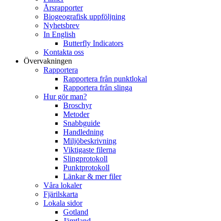
Årsrapporter
Biogeografisk uppföljning
Nyhetsbrev
In English
Butterfly Indicators
Kontakta oss
Övervakningen
Rapportera
Rapportera från punktlokal
Rapportera från slinga
Hur gör man?
Broschyr
Metoder
Snabbguide
Handledning
Miljöbeskrivning
Viktigaste filerna
Slingprotokoll
Punktprotokoll
Länkar & mer filer
Våra lokaler
Fjärilskarta
Lokala sidor
Gotland
Jämtland