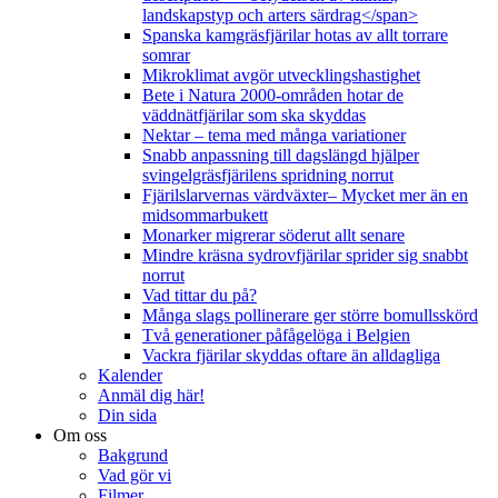
landskapstyp och arters särdrag</span>
Spanska kamgräsfjärilar hotas av allt torrare
somrar
Mikroklimat avgör utvecklingshastighet
Bete i Natura 2000-områden hotar de
väddnätfjärilar som ska skyddas
Nektar – tema med många variationer
Snabb anpassning till dagslängd hjälper
svingelgräsfjärilens spridning norrut
Fjärilslarvernas värdväxter– Mycket mer än en
midsommarbukett
Monarker migrerar söderut allt senare
Mindre kräsna sydrovfjärilar sprider sig snabbt
norrut
Vad tittar du på?
Många slags pollinerare ger större bomullsskörd
Två generationer påfågelöga i Belgien
Vackra fjärilar skyddas oftare än alldagliga
Kalender
Anmäl dig här!
Din sida
Om oss
Bakgrund
Vad gör vi
Filmer