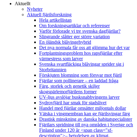
Aktuellt
Nyheter
Aktuell fjärilsforskning
Hela artikellistan
Om forskningsartiklar och referenser
Varför förlorade vi tre svenska dagfjärilar?
Slingrande slåtter ger större variation
En öländsk blåvingehybrid
Det nya normala får oss att glömma hur det var
Fortplantningsproblem hos rapsfjärilar efter
värmestress som larver
Svenska svartfläckiga blåvingar sprider sig i
Storbritannien
Förskjuten blomning som försvar mot fjäril
Fjärilar som pollinerare – en laddad fråga
Färg, storlek och genetik skiljer
skogspärlemorfjärilens former
UV-ljus avslöjar busksnabbvingens larver
Sydrovfjäril har smak för stadslivet
Handel med fjärilar omsätter miljontals dollar
Vätska i vingmembran kan ge fjärilsvingar färg
Drastisk minskning av danska habitatspecialister
Fjärilars spridning till nya områden i Sverige och
Finland under 120 år <span class="sf-
description">– betydelsen av klimat,