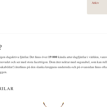
Arkiv
?
19 000
igen dagaktiva fjärilar. Det finns över
kända arter dagfjärilar i världen, vara
huvudet och ser med stora facettögon. Dom äter nektar med sugsnabel, som kan rulla
bakabildat!) återfinns på den slanka kroppens undersida och på ovansidan finns ofta 
yggen.
RILAR