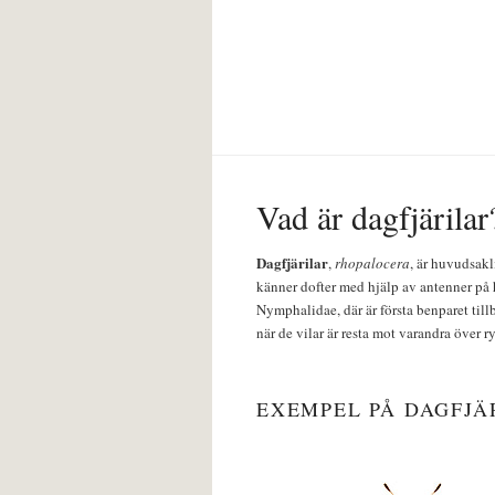
Vad är dagfjärilar
Dagfjärilar
,
rhopalocera
, är huvudsakl
känner dofter med hjälp av antenner på 
Nymphalidae, där är första benparet till
när de vilar är resta mot varandra över r
EXEMPEL PÅ DAGFJÄ