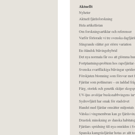
Aktuellt
Nyheter
Aktuell fjärilsforskning
Hela artikellistan
Om forskningsartiklar och referenser
Varför förlorade vi tre svenska dagfjäri
Slingrande slåtter ger större variation
En öländsk blåvingehybrid
Det nya normala får oss att glömma hur
Fortplantningsproblem hos rapsfjärilar 
Svenska svartfläckiga blåvingar sprider 
Förskjuten blomning som försvar mot fj
Fjärilar som pollinerare – en laddad frå
Färg, storlek och genetik skiljer skogs
UV-ljus avslöjar busksnabbvingens lar
Sydrovfjäril har smak för stadslivet
Handel med fjärilar omsätter miljontals 
Vätska i vingmembran kan ge fjärilsvin
Drastisk minskning av danska habitatsp
Fjärilars spridning till nya områden i
Spanska kamgräsfjärilar hotas av allt t