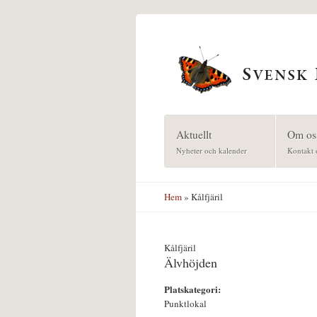
Hoppa till huvudinnehåll
Aktuellt
Om os
Nyheter och kalender
Kontakt 
Hem
» Kålfjäril
Kålfjäril
Älvhöjden
Platskategori:
Punktlokal