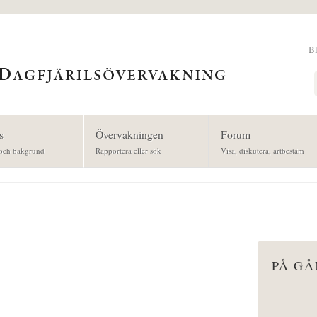
B
Sök
s
Övervakningen
Forum
och bakgrund
Rapportera eller sök
Visa, diskutera, artbestäm
PÅ G