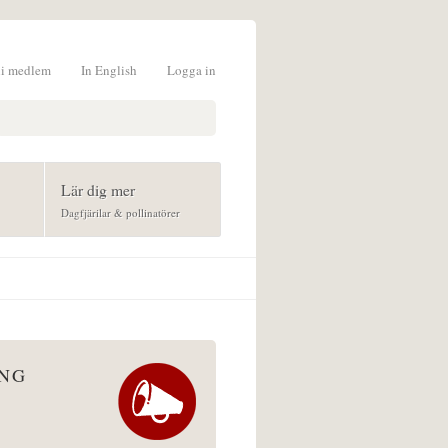
li medlem
In English
Logga in
formulär
Lär dig mer
Dagfjärilar & pollinatörer
ÅNG