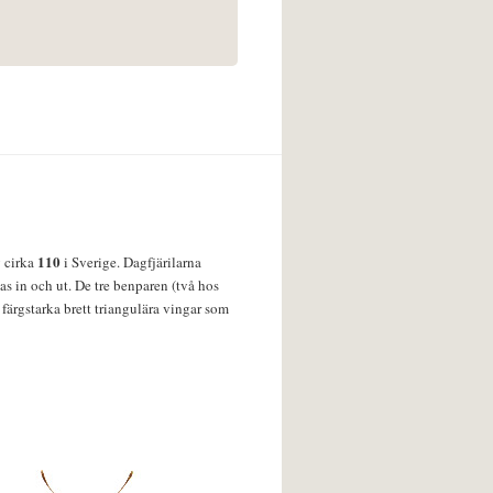
110
v cirka
i Sverige. Dagfjärilarna
s in och ut. De tre benparen (två hos
färgstarka brett triangulära vingar som