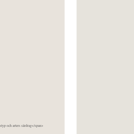
pstyp och arters särdrag</span>