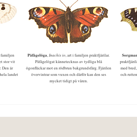
Påfågelöga
Sorgman
 i familjen
,
Inachis io
, art i familjen praktfjärilar.
t stor vit
Påfågelögat kännetecknas av tydliga blå
praktfjäri
r. Den är
ögonfläckar mot en rödbrun bakgrundsfärg. Fjärilen
med bred,
 hela landet
övervintrar som vuxen och därför kan den ses
och rutten
mycket tidigt på våren.