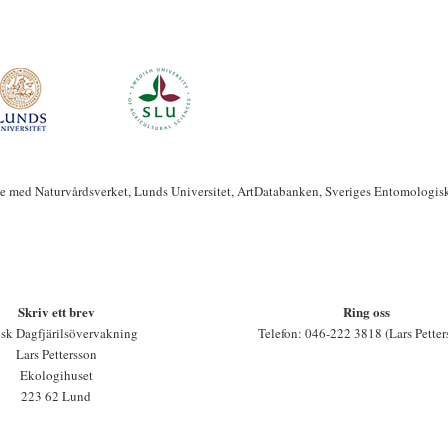
te med Naturvårdsverket, Lunds Universitet, ArtDatabanken, Sveriges Entomologis
Skriv ett brev
Ring oss
sk Dagfjärilsövervakning
Telefon: 046-222 3818 (Lars Petter
Lars Pettersson
Ekologihuset
223 62 Lund