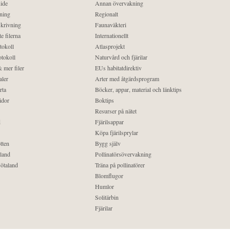
ide
Annan övervakning
ning
Regionalt
krivning
Faunaväkteri
e filerna
Internationellt
tokoll
Atlasprojekt
tokoll
Naturvård och fjärilar
 mer filer
EUs habitatdirektiv
aler
Arter med åtgärdsprogram
rta
Böcker, appar, material och länktips
idor
Boktips
Resurser på nätet
d
Fjärilsappar
Köpa fjärilsprylar
tten
Bygg själv
land
Pollinatörsövervakning
ötaland
Träna på pollinatörer
Blomflugor
Humlor
Solitärbin
Fjärilar