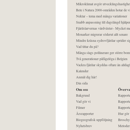
Mikroklimat avgör utvecklingshastighe
Bete i Natura 2000-områden hotar de v
Nektar – tema med många variationer
Snabb anpassning till dagslängd hjälper
Fjärilslarvernas värdväxter– Mycket 
Monarker migrerar söderut allt senare
Mindre kräsna sydrovfjärilar sprider si
Vad tittar du på?
Många slags pollinerare ger större bom
Två generationer påfågelöga i Belgien
Vackra fjärilar skyddas oftare än alldag
Kalender
Anmäl dig här!
Din sida
Om oss
Överva
Bakgrund
Rapport
Vad gör vi
Rapporte
Filmer
Rapporte
Årsrapporter
Hur gör
Biogeografisk uppföljning
Broschy
Nyhetsbrev
Metoder