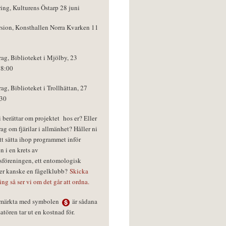
ring, Kulturens Östarp 28 juni
rsion, Konsthallen Norra Kvarken 11
rag, Biblioteket i Mjölby, 23
18:00
rag, Biblioteket i Trollhättan, 27
:30
vi berättar om projektet hos er? Eller
rag om fjärilar i allmänhet? Håller ni
tt sätta ihop programmet inför
n i en krets av
föreningen, ett entomologisk
ler kanske en fågelklubb?
Skicka
ring så ser vi om det går att ordna.
r märkta med symbolen
är sådana
tören tar ut en kostnad för.