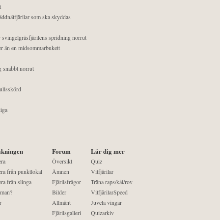
t
äddnätfjärilar som ska skyddas
 svingelgräsfjärilens spridning norrut
mer än en midsommarbukett
g snabbt norrut
ullsskörd
liga
kningen
Forum
Lär dig mer
era
Översikt
Quiz
ra från punktlokal
Ämnen
Vitfjärilar
ra från slinga
Fjärilsfrågor
Träna raps/kål/rov
 man?
Bilder
VitfjärilarSpeed
r
Allmänt
Juvela vingar
Fjärilsgalleri
Quizarkiv