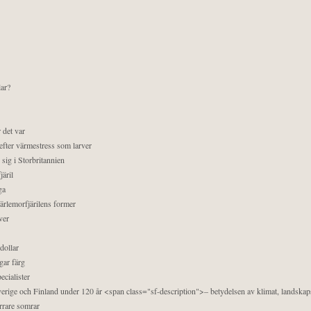
lar?
 det var
efter värmestress som larver
sig i Storbritannien
äril
ga
pärlemorfjärilens former
ver
dollar
gar färg
ecialister
 Sverige och Finland under 120 år <span class="sf-description">– betydelsen av klimat, landska
orrare somrar