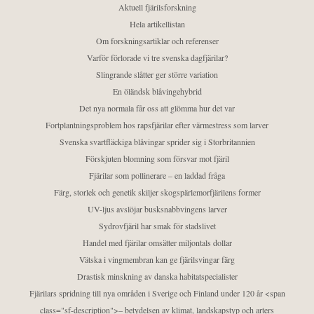
Aktuell fjärilsforskning
Hela artikellistan
Om forskningsartiklar och referenser
Varför förlorade vi tre svenska dagfjärilar?
Slingrande slåtter ger större variation
En öländsk blåvingehybrid
Det nya normala får oss att glömma hur det var
Fortplantningsproblem hos rapsfjärilar efter värmestress som larver
Svenska svartfläckiga blåvingar sprider sig i Storbritannien
Förskjuten blomning som försvar mot fjäril
Fjärilar som pollinerare – en laddad fråga
Färg, storlek och genetik skiljer skogspärlemorfjärilens former
UV-ljus avslöjar busksnabbvingens larver
Sydrovfjäril har smak för stadslivet
Handel med fjärilar omsätter miljontals dollar
Vätska i vingmembran kan ge fjärilsvingar färg
Drastisk minskning av danska habitatspecialister
Fjärilars spridning till nya områden i Sverige och Finland under 120 år <span
class="sf-description">– betydelsen av klimat, landskapstyp och arters