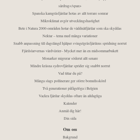
särdrag</span>
Spanska kamgräsfjärilar hotas av allt torrare somrar
Mikroklimat avgör utvecklingshastighet
Bete i Natura 2000-områden hotar de väddnätfjärilar som ska skyddas
Nektar – tema med många variationer
Snabb anpassning till dagslängd hjälper svingelgräsfjärilens spridning norrut
Fjärilslarvernas värdväxter– Mycket mer än en midsommarbukett
Monarker migrerar söderut allt senare
Mindre kräsna sydrovfjärilar sprider sig snabbt norrut
Vad tittar du på?
Många slags pollinerare ger större bomullsskörd
Två generationer påfågelöga i Belgien
Vackra fjärilar skyddas oftare än alldagliga
Kalender
Anmäl dig här!
Din sida
Om oss
Bakgrund