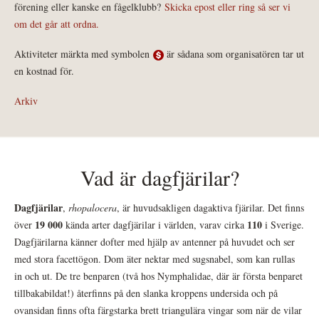
förening eller kanske en fågelklubb?
Skicka epost eller ring så ser vi
om det går att ordna.
Aktiviteter märkta med symbolen
är sådana som organisatören tar ut
en kostnad för.
Arkiv
Vad är dagfjärilar?
Dagfjärilar
,
rhopalocera
, är huvudsakligen dagaktiva fjärilar. Det finns
19 000
110
över
kända arter dagfjärilar i världen, varav cirka
i Sverige.
Dagfjärilarna känner dofter med hjälp av antenner på huvudet och ser
med stora facettögon. Dom äter nektar med sugsnabel, som kan rullas
in och ut. De tre benparen (två hos Nymphalidae, där är första benparet
tillbakabildat!) återfinns på den slanka kroppens undersida och på
ovansidan finns ofta färgstarka brett triangulära vingar som när de vilar