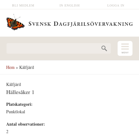
Hoppa till huvudinnehåll
BLI MEDLEM
IN ENGLISH
LOGGA IN
Sökformulär
Hem
» Kålfjäril
Kålfjäril
Hällesåker 1
Platskategori:
Punktlokal
Antal observationer:
2