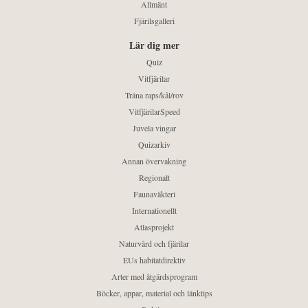
Allmänt
Fjärilsgalleri
Lär dig mer
Quiz
Vitfjärilar
Träna raps/kål/rov
VitfjärilarSpeed
Juvela vingar
Quizarkiv
Annan övervakning
Regionalt
Faunaväkteri
Internationellt
Atlasprojekt
Naturvård och fjärilar
EUs habitatdirektiv
Arter med åtgärdsprogram
Böcker, appar, material och länktips