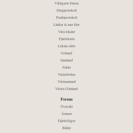
Viktigaste filerna
Slingprotokoll
Punktprotokoll
Länkar & mer filer
Våra lokaler
Fjärilskarta
Lokala sidor
Gotland
Jämtland
Närke
Västerbotten
Västmanland
Västra Götaland
Forum
Översikt
Ämnen
Fjärilsfrågor
Bilder