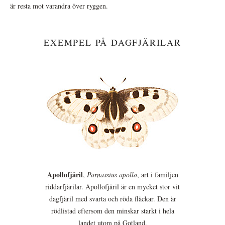
är resta mot varandra över ryggen.
EXEMPEL PÅ DAGFJÄRILAR
Apollofjäril
,
Parnassius apollo
, art i familjen
riddarfjärilar. Apollofjäril är en mycket stor vit
dagfjäril med svarta och röda fläckar. Den är
rödlistad eftersom den minskar starkt i hela
landet utom på Gotland.