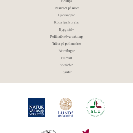
Boktips
Resurser på nätet
Fjärilsappar
Köpa fjärilsprylar
Bygg själv
Pollinatörsövervakning
Träna på pollinatörer
Blomflugor
Humlor
Solitärbin
Fjärilar