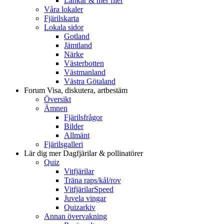
Länkar & mer filer
Våra lokaler
Fjärilskarta
Lokala sidor
Gotland
Jämtland
Närke
Västerbotten
Västmanland
Västra Götaland
Forum
Visa, diskutera, artbestäm
Översikt
Ämnen
Fjärilsfrågor
Bilder
Allmänt
Fjärilsgalleri
Lär dig mer
Dagfjärilar & pollinatörer
Quiz
Vitfjärilar
Träna raps/kål/rov
VitfjärilarSpeed
Juvela vingar
Quizarkiv
Annan övervakning