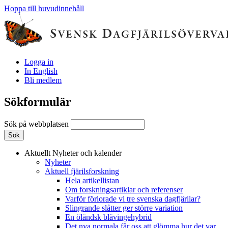
Hoppa till huvudinnehåll
Logga in
In English
Bli medlem
Sökformulär
Sök på webbplatsen
Aktuellt
Nyheter och kalender
Nyheter
Aktuell fjärilsforskning
Hela artikellistan
Om forskningsartiklar och referenser
Varför förlorade vi tre svenska dagfjärilar?
Slingrande slåtter ger större variation
En öländsk blåvingehybrid
Det nya normala får oss att glömma hur det var