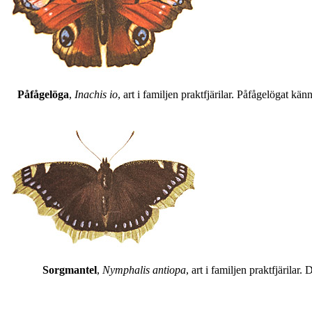
Påfågelöga
,
Inachis io
, art i familjen praktfjärilar. Påfågelögat 
Sorgmantel
,
Nymphalis antiopa
, art i familjen praktfjärila