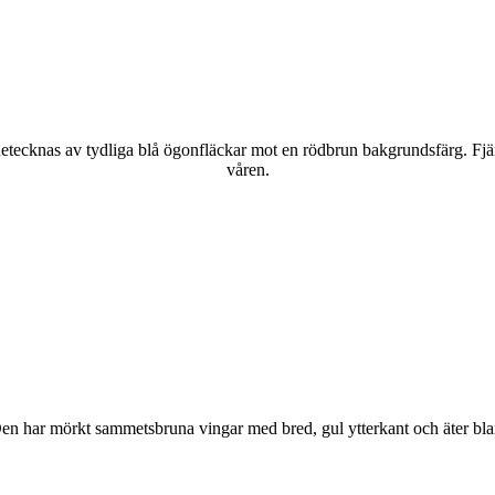
kännetecknas av tydliga blå ögonfläckar mot en rödbrun bakgrundsfärg. Fj
våren.
r. Den har mörkt sammetsbruna vingar med bred, gul ytterkant och äter bla