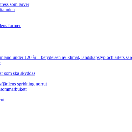
tress som larver
ritannien
ilens former
 Finland under 120 år
– betydelsen av klimat, landskapstyp och arters sär
r
lar som ska skyddas
fjärilens spridning norrut
idsommarbukett
rut