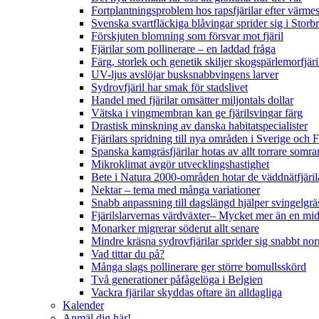
Fortplantningsproblem hos rapsfjärilar efter värmes
Svenska svartfläckiga blåvingar sprider sig i Storb
Förskjuten blomning som försvar mot fjäril
Fjärilar som pollinerare – en laddad fråga
Färg, storlek och genetik skiljer skogspärlemorfjär
UV-ljus avslöjar busksnabbvingens larver
Sydrovfjäril har smak för stadslivet
Handel med fjärilar omsätter miljontals dollar
Vätska i vingmembran kan ge fjärilsvingar färg
Drastisk minskning av danska habitatspecialister
Fjärilars spridning till nya områden i Sverige och
Spanska kamgräsfjärilar hotas av allt torrare somra
Mikroklimat avgör utvecklingshastighet
Bete i Natura 2000-områden hotar de väddnätfjäri
Nektar – tema med många variationer
Snabb anpassning till dagslängd hjälper svingelgräs
Fjärilslarvernas värdväxter– Mycket mer än en m
Monarker migrerar söderut allt senare
Mindre kräsna sydrovfjärilar sprider sig snabbt nor
Vad tittar du på?
Många slags pollinerare ger större bomullsskörd
Två generationer påfågelöga i Belgien
Vackra fjärilar skyddas oftare än alldagliga
Kalender
Anmäl dig här!