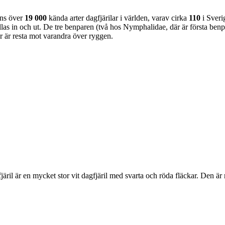
nns över
19 000
kända arter dagfjärilar i världen, varav cirka
110
i Sveri
as in och ut. De tre benparen (två hos Nymphalidae, där är första benpa
ar är resta mot varandra över ryggen.
lofjäril är en mycket stor vit dagfjäril med svarta och röda fläckar. Den 