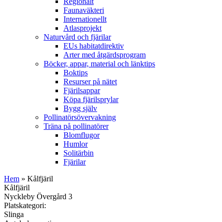
Regionalt
Faunaväkteri
Internationellt
Atlasprojekt
Naturvård och fjärilar
EUs habitatdirektiv
Arter med åtgärdsprogram
Böcker, appar, material och länktips
Boktips
Resurser på nätet
Fjärilsappar
Köpa fjärilsprylar
Bygg själv
Pollinatörsövervakning
Träna på pollinatörer
Blomflugor
Humlor
Solitärbin
Fjärilar
Hem
» Kålfjäril
Kålfjäril
Nyckleby Övergård 3
Platskategori:
Slinga