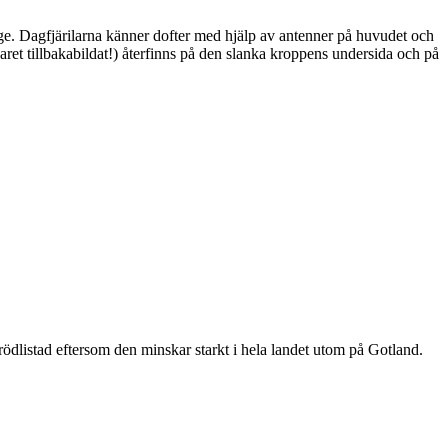
ge. Dagfjärilarna känner dofter med hjälp av antenner på huvudet och
ret tillbakabildat!) återfinns på den slanka kroppens undersida och på
är rödlistad eftersom den minskar starkt i hela landet utom på Gotland.