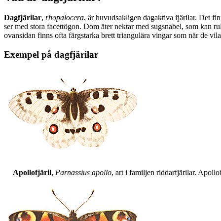
Dagfjärilar
,
rhopalocera
, är huvudsakligen dagaktiva fjärilar. Det fi
ser med stora facettögon. Dom äter nektar med sugsnabel, som kan rull
ovansidan finns ofta färgstarka brett triangulära vingar som när de vil
Exempel på dagfjärilar
Apollofjäril
,
Parnassius apollo
, art i familjen riddarfjärilar. Apol