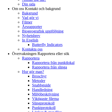
Din sida
Om oss
Kontakt och bakgrund
Bakgrund
Vad gör vi
Filmer
Årsrapporter
Biogeografisk uppföljning
Nyhetsbrev
In English
Butterfly Indicators
Kontakta oss
Övervakningen
Rapportera eller sök
Rapportera
Rapportera från punktlokal
Rapportera från slinga
Hur gör man?
Broschyr
Metoder
Snabbguide
Handledning
Miljöbeskrivning
Viktigaste filerna
Slingprotokoll
Punktprotokoll