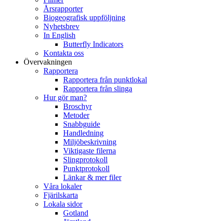
Årsrapporter
Biogeografisk uppföljning
Nyhetsbrev
In English
Butterfly Indicators
Kontakta oss
Övervakningen
Rapportera
Rapportera från punktlokal
Rapportera från slinga
Hur gör man?
Broschyr
Metoder
Snabbguide
Handledning
Miljöbeskrivning
Viktigaste filerna
Slingprotokoll
Punktprotokoll
Länkar & mer filer
Våra lokaler
Fjärilskarta
Lokala sidor
Gotland