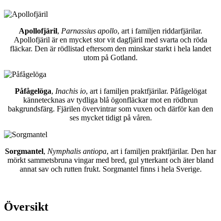
Apollofjäril
,
Parnassius apollo
, art i familjen riddarfjärilar.
Apollofjäril är en mycket stor vit dagfjäril med svarta och röda
fläckar. Den är rödlistad eftersom den minskar starkt i hela landet
utom på Gotland.
Påfågelöga
,
Inachis io
, art i familjen praktfjärilar. Påfågelögat
kännetecknas av tydliga blå ögonfläckar mot en rödbrun
bakgrundsfärg. Fjärilen övervintrar som vuxen och därför kan den
ses mycket tidigt på våren.
Sorgmantel
,
Nymphalis antiopa
, art i familjen praktfjärilar. Den har
mörkt sammetsbruna vingar med bred, gul ytterkant och äter bland
annat sav och rutten frukt. Sorgmantel finns i hela Sverige.
Översikt