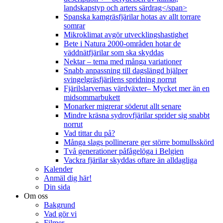
landskapstyp och arters särdrag</span>
Spanska kamgräsfjärilar hotas av allt torrare
somrar
Mikroklimat avgör utvecklingshastighet
Bete i Natura 2000-områden hotar de
väddnätfjärilar som ska skyddas
Nektar – tema med många variationer
Snabb anpassning till dagslängd hjälper
svingelgräsfjärilens spridning norrut
Fjärilslarvernas värdväxter– Mycket mer än en
midsommarbukett
Monarker migrerar söderut allt senare
Mindre kräsna sydrovfjärilar sprider sig snabbt
norrut
Vad tittar du på?
Många slags pollinerare ger större bomullsskörd
Två generationer påfågelöga i Belgien
Vackra fjärilar skyddas oftare än alldagliga
Kalender
Anmäl dig här!
Din sida
Om oss
Bakgrund
Vad gör vi
Filmer