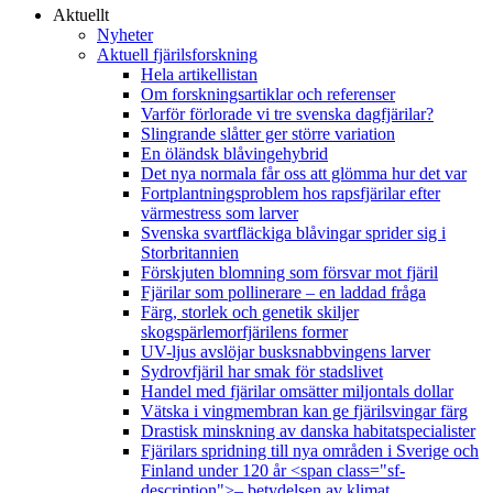
Aktuellt
Nyheter
Aktuell fjärilsforskning
Hela artikellistan
Om forskningsartiklar och referenser
Varför förlorade vi tre svenska dagfjärilar?
Slingrande slåtter ger större variation
En öländsk blåvingehybrid
Det nya normala får oss att glömma hur det var
Fortplantningsproblem hos rapsfjärilar efter
värmestress som larver
Svenska svartfläckiga blåvingar sprider sig i
Storbritannien
Förskjuten blomning som försvar mot fjäril
Fjärilar som pollinerare – en laddad fråga
Färg, storlek och genetik skiljer
skogspärlemorfjärilens former
UV-ljus avslöjar busksnabbvingens larver
Sydrovfjäril har smak för stadslivet
Handel med fjärilar omsätter miljontals dollar
Vätska i vingmembran kan ge fjärilsvingar färg
Drastisk minskning av danska habitatspecialister
Fjärilars spridning till nya områden i Sverige och
Finland under 120 år <span class="sf-
description">– betydelsen av klimat,