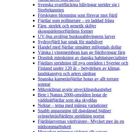
Svenska svartfläckiga blåvingar sprider sig i
Storbritannien
Förskjuten blomning som försvar mot fjäril
Fjärilar som pollinerare – en laddad fråga
Färg, storlek och genetik skiljer
skogspärlemorfjärilens former
UV-ljus avslöjar busksnabbvingens larver
Sydrovfjäril har smak för stadslivet
Handel med fjärilar omsätter miljontals dollar
Vätska i vingmembran kan ge fjärilsvingar färg
Drastisk minskning av danska habitatspecialister
Fjärilars spridning till nya områden i Sverige och
Finland under 120 år
– betydelsen av klimat,
landskapstyp och arters särdrag
Spanska kamgräsfjärilar hotas av allt torrare
somrar
Mikroklimat avgör utvecklingshastighet
Bete i Natura 2000-områden hotar de
väddnätfjärilar som ska skyddas
Nektar – tema med många variationer
Snabb anpassning till dagslängd hjälper
svingelgräsfjärilens spridning norrut
Fjärilslarvernas värdväxter– Mycket mer än en
midsommarbukett
Monarker migrerar söderut allt senare