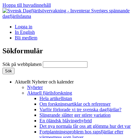
Hoppa till huvudinnehåll
Logga in
In English
Bli medlem
Sökformulär
Sök på webbplatsen
Aktuellt
Nyheter och kalender
Nyheter
Aktuell fjärilsforskning
Hela artikellistan
Om forskningsartiklar och referenser
Varför förlorade vi tre svenska dagfjärilar?
Slingrande slåtter ger större variation
En öländsk blåvingehybrid
Det nya normala får oss att glömma hur det var
Fortplantningsproblem hos rapsfjärilar efter
värmestress som larver