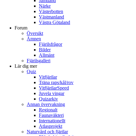
Jämtland
Närke
Västerbotten
Västmanland
Västra Götaland
Forum
Översikt
Ämnen
Fjärilsfrågor
Bilder
Allmänt
Fjärilsgalleri
Lär dig mer
Quiz
Vitfjärilar
Träna raps/kål/rov
VitfjärilarSpeed
Juvela vingar
Quizarkiv
Annan övervakning
Regionalt
Faunaväkteri
Internationellt
Atlasprojekt
Naturvård och fjärilar