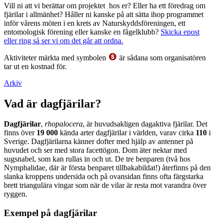
Vill ni att vi berättar om projektet hos er? Eller ha ett föredrag om
fjärilar i allmänhet? Håller ni kanske på att sätta ihop programmet
inför vårens möten i en krets av Naturskyddsföreningen, ett
entomologisk förening eller kanske en fågelklubb?
Skicka epost
eller ring så ser vi om det går att ordna.
Aktiviteter märkta med symbolen
är sådana som organisatören
tar ut en kostnad för.
Arkiv
Vad är dagfjärilar?
Dagfjärilar
,
rhopalocera
, är huvudsakligen dagaktiva fjärilar. Det
finns över
19 000
kända arter dagfjärilar i världen, varav cirka
110
i
Sverige. Dagfjärilarna känner dofter med hjälp av antenner på
huvudet och ser med stora facettögon. Dom äter nektar med
sugsnabel, som kan rullas in och ut. De tre benparen (två hos
Nymphalidae, där är första benparet tillbakabildat!) återfinns på den
slanka kroppens undersida och på ovansidan finns ofta färgstarka
brett triangulära vingar som när de vilar är resta mot varandra över
ryggen.
Exempel på dagfjärilar