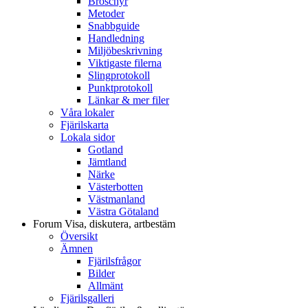
Broschyr
Metoder
Snabbguide
Handledning
Miljöbeskrivning
Viktigaste filerna
Slingprotokoll
Punktprotokoll
Länkar & mer filer
Våra lokaler
Fjärilskarta
Lokala sidor
Gotland
Jämtland
Närke
Västerbotten
Västmanland
Västra Götaland
Forum
Visa, diskutera, artbestäm
Översikt
Ämnen
Fjärilsfrågor
Bilder
Allmänt
Fjärilsgalleri