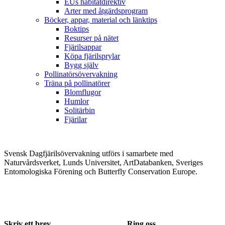
EUs habitatdirektiv
Arter med åtgärdsprogram
Böcker, appar, material och länktips
Boktips
Resurser på nätet
Fjärilsappar
Köpa fjärilsprylar
Bygg själv
Pollinatörsövervakning
Träna på pollinatörer
Blomflugor
Humlor
Solitärbin
Fjärilar
Svensk Dagfjärilsövervakning utförs i samarbete med
Naturvårdsverket, Lunds Universitet, ArtDatabanken, Sveriges
Entomologiska Förening och Butterfly Conservation Europe.
Skriv ett brev
Ring oss