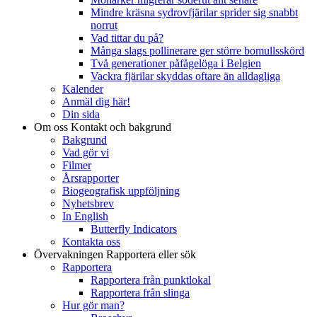
Mindre kräsna sydrovfjärilar sprider sig snabbt
norrut
Vad tittar du på?
Många slags pollinerare ger större bomullsskörd
Två generationer påfågelöga i Belgien
Vackra fjärilar skyddas oftare än alldagliga
Kalender
Anmäl dig här!
Din sida
Om oss
Kontakt och bakgrund
Bakgrund
Vad gör vi
Filmer
Årsrapporter
Biogeografisk uppföljning
Nyhetsbrev
In English
Butterfly Indicators
Kontakta oss
Övervakningen
Rapportera eller sök
Rapportera
Rapportera från punktlokal
Rapportera från slinga
Hur gör man?