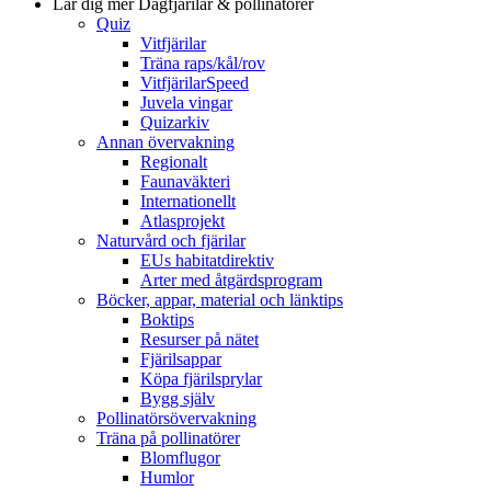
Lär dig mer
Dagfjärilar & pollinatörer
Quiz
Vitfjärilar
Träna raps/kål/rov
VitfjärilarSpeed
Juvela vingar
Quizarkiv
Annan övervakning
Regionalt
Faunaväkteri
Internationellt
Atlasprojekt
Naturvård och fjärilar
EUs habitatdirektiv
Arter med åtgärdsprogram
Böcker, appar, material och länktips
Boktips
Resurser på nätet
Fjärilsappar
Köpa fjärilsprylar
Bygg själv
Pollinatörsövervakning
Träna på pollinatörer
Blomflugor
Humlor