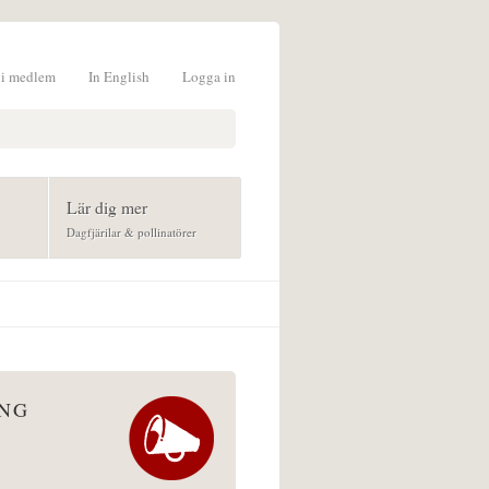
li medlem
In English
Logga in
formulär
Lär dig mer
Dagfjärilar & pollinatörer
ÅNG