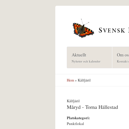
Hoppa till huvudinnehåll
Aktuellt
Om os
Nyheter och kalender
Kontakt 
Hem
» Kålfjäril
Kålfjäril
Måryd - Torna Hällestad
Platskategori:
Punktlokal