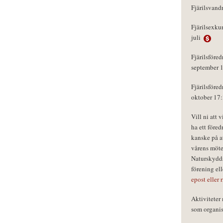
Fjärilsvand
Fjärilsexku
juli
Fjärilsföred
september 
Fjärilsföred
oktober 17
Vill ni att 
ha ett föred
kanske på a
vårens möte
Naturskydds
förening el
epost eller 
Aktivitete
som organisa