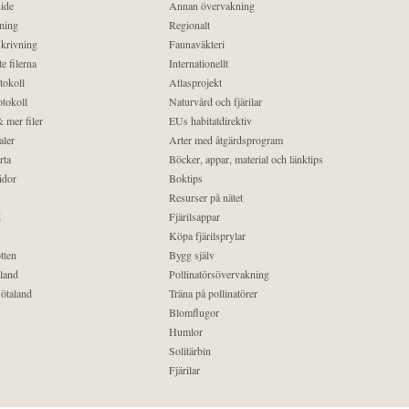
ide
Annan övervakning
ning
Regionalt
krivning
Faunaväkteri
e filerna
Internationellt
tokoll
Atlasprojekt
tokoll
Naturvård och fjärilar
 mer filer
EUs habitatdirektiv
aler
Arter med åtgärdsprogram
rta
Böcker, appar, material och länktips
idor
Boktips
Resurser på nätet
d
Fjärilsappar
Köpa fjärilsprylar
tten
Bygg själv
land
Pollinatörsövervakning
ötaland
Träna på pollinatörer
Blomflugor
Humlor
Solitärbin
Fjärilar