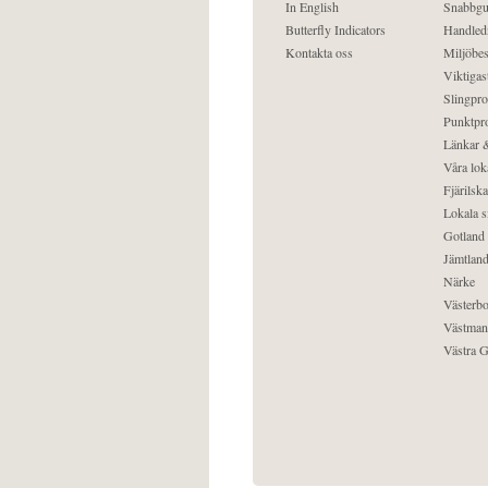
In English
Snabbgu
Butterfly Indicators
Handled
Kontakta oss
Miljöbes
Viktigast
Slingpro
Punktpro
Länkar &
Våra lok
Fjärilska
Lokala s
Gotland
Jämtlan
Närke
Västerbo
Västman
Västra G