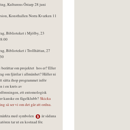
ring, Kulturens Östarp 28 juni
rsion, Konsthallen Norra Kvarken 11
rag, Biblioteket i Mjölby, 23
18:00
rag, Biblioteket i Trollhättan, 27
:30
vi berättar om projektet hos er? Eller
rag om fjärilar i allmänhet? Håller ni
tt sätta ihop programmet inför
n i en krets av
föreningen, ett entomologisk
ler kanske en fågelklubb?
Skicka
ring så ser vi om det går att ordna.
r märkta med symbolen
är sådana
tören tar ut en kostnad för.