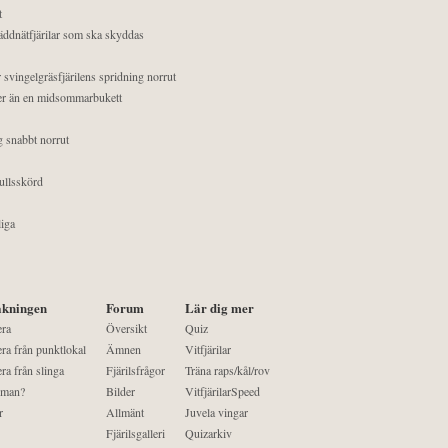
t
äddnätfjärilar som ska skyddas
 svingelgräsfjärilens spridning norrut
mer än en midsommarbukett
g snabbt norrut
ullsskörd
liga
kningen
Forum
Lär dig mer
era
Översikt
Quiz
ra från punktlokal
Ämnen
Vitfjärilar
ra från slinga
Fjärilsfrågor
Träna raps/kål/rov
 man?
Bilder
VitfjärilarSpeed
r
Allmänt
Juvela vingar
Fjärilsgalleri
Quizarkiv