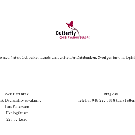
te med Naturvårdsverket, Lunds Universitet, ArtDatabanken, Sveriges Entomologis
Skriv ett brev
Ring oss
sk Dagfjärilsövervakning
Telefon: 046-222 3818 (Lars Petter
Lars Pettersson
Ekologihuset
223 62 Lund