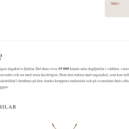
Arkiv
?
19 000
igen dagaktiva fjärilar. Det finns över
kända arter dagfjärilar i världen, vara
huvudet och ser med stora facettögon. Dom äter nektar med sugsnabel, som kan rulla
bakabildat!) återfinns på den slanka kroppens undersida och på ovansidan finns ofta 
yggen.
RILAR