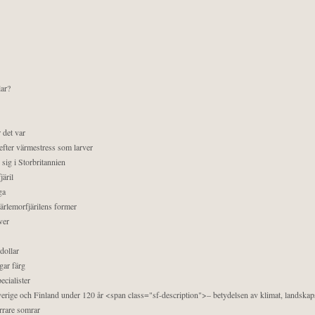
lar?
 det var
efter värmestress som larver
sig i Storbritannien
äril
ga
pärlemorfjärilens former
ver
dollar
gar färg
ecialister
 Sverige och Finland under 120 år <span class="sf-description">– betydelsen av klimat, landska
orrare somrar