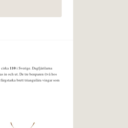
110
v cirka
i Sverige. Dagfjärilarna
s in och ut. De tre benparen (två hos
färgstarka brett triangulära vingar som