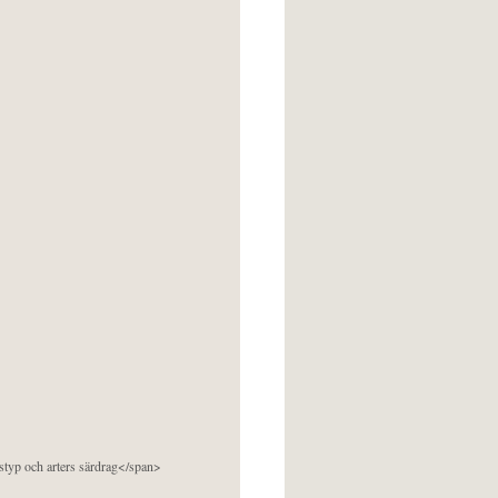
pstyp och arters särdrag</span>