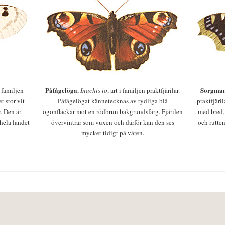
Påfågelöga
Sorgman
 i familjen
,
Inachis io
, art i familjen praktfjärilar.
t stor vit
Påfågelögat kännetecknas av tydliga blå
praktfjäri
r. Den är
ögonfläckar mot en rödbrun bakgrundsfärg. Fjärilen
med bred,
 hela landet
övervintrar som vuxen och därför kan den ses
och rutten
mycket tidigt på våren.