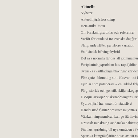
Aktuellt
Nyheter
Aktuell fjärilsforskning
Hela artikellistan
Om forskningsartiklar och referenser
Varför förlorade vi tre svenska dagfjäri
Slingrande slåtter ger större variation
En öländsk blåvingehybrid
Det nya normala får oss att glömma hur
Fortplantningsproblem hos rapsfjärilar 
Svenska svartfläckiga blåvingar sprider 
Förskjuten blomning som försvar mot fj
Fjärilar som pollinerare – en laddad frå
Färg, storlek och genetik skiljer skogs
UV-ljus avslöjar busksnabbvingens lar
Sydrovfjäril har smak för stadslivet
Handel med fjärilar omsätter miljontals 
Vätska i vingmembran kan ge fjärilsvin
Drastisk minskning av danska habitatsp
Fjärilars spridning till nya områden i
Spanska kamgräsfjärilar hotas av allt t