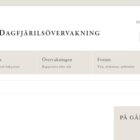
B
Sök
s
Övervakningen
Forum
och bakgrund
Rapportera eller sök
Visa, diskutera, artbestäm
PÅ G