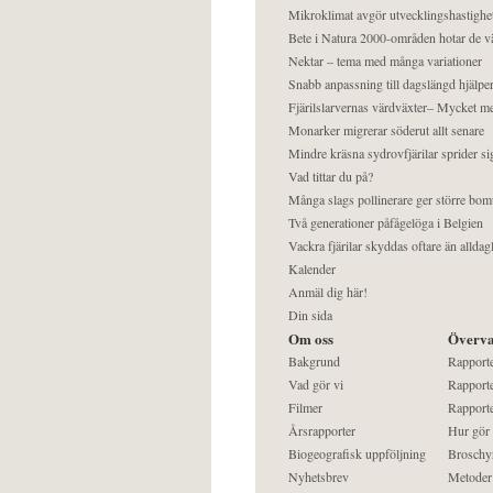
Mikroklimat avgör utvecklingshastighe
Bete i Natura 2000-områden hotar de v
Nektar – tema med många variationer
Snabb anpassning till dagslängd hjälper
Fjärilslarvernas värdväxter– Mycket 
Monarker migrerar söderut allt senare
Mindre kräsna sydrovfjärilar sprider si
Vad tittar du på?
Många slags pollinerare ger större bom
Två generationer påfågelöga i Belgien
Vackra fjärilar skyddas oftare än alldag
Kalender
Anmäl dig här!
Din sida
Om oss
Överva
Bakgrund
Rapport
Vad gör vi
Rapporte
Filmer
Rapporte
Årsrapporter
Hur gör
Biogeografisk uppföljning
Broschy
Nyhetsbrev
Metoder