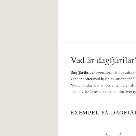
Vad är dagfjärilar
Dagfjärilar
,
rhopalocera
, är huvudsakl
känner dofter med hjälp av antenner på 
Nymphalidae, där är första benparet till
när de vilar är resta mot varandra över r
EXEMPEL PÅ DAGFJÄ