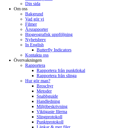
Din sida
Om oss
Bakgrund
Vad gör vi
Filmer
Årsrapporter
Biogeografisk uppföljning
Nyhetsbrev
In English
Butterfly Indicators
Kontakta oss
Övervakningen
Rapportera
Rapportera från punktlokal
Rapportera från slinga
Hur gör man?
Broschyr
Metoder
Snabbguide
Handledning
Miljöbeskrivning
Viktigaste filerna
Slingprotokoll
Punktprotokoll
Länkar & mer filer