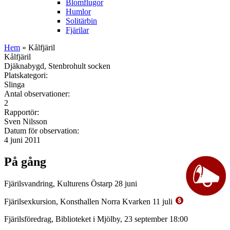
Blomflugor
Humlor
Solitärbin
Fjärilar
Hem
» Kålfjäril
Kålfjäril
Djäknabygd, Stenbrohult socken
Platskategori:
Slinga
Antal observationer:
2
Rapportör:
Sven Nilsson
Datum för observation:
4 juni 2011
På gång
Fjärilsvandring, Kulturens Östarp 28 juni
Fjärilsexkursion, Konsthallen Norra Kvarken 11 juli
Fjärilsföredrag, Biblioteket i Mjölby, 23 september 18:00