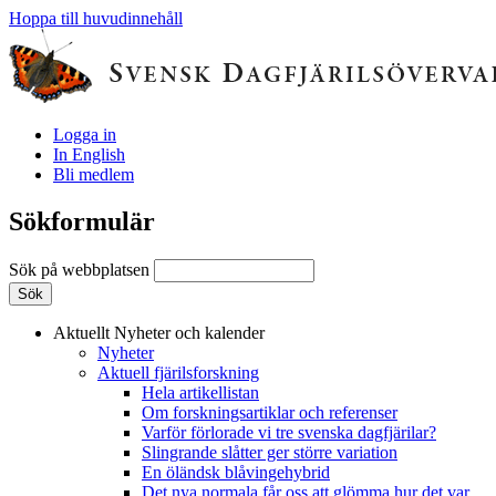
Hoppa till huvudinnehåll
Logga in
In English
Bli medlem
Sökformulär
Sök på webbplatsen
Aktuellt
Nyheter och kalender
Nyheter
Aktuell fjärilsforskning
Hela artikellistan
Om forskningsartiklar och referenser
Varför förlorade vi tre svenska dagfjärilar?
Slingrande slåtter ger större variation
En öländsk blåvingehybrid
Det nya normala får oss att glömma hur det var