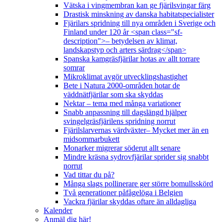
Vätska i vingmembran kan ge fjärilsvingar färg
Drastisk minskning av danska habitatspecialister
Fjärilars spridning till nya områden i Sverige och
Finland under 120 år <span class="sf-
description">– betydelsen av klimat,
landskapstyp och arters särdrag</span>
Spanska kamgräsfjärilar hotas av allt torrare
somrar
Mikroklimat avgör utvecklingshastighet
Bete i Natura 2000-områden hotar de
väddnätfjärilar som ska skyddas
Nektar – tema med många variationer
Snabb anpassning till dagslängd hjälper
svingelgräsfjärilens spridning norrut
Fjärilslarvernas värdväxter– Mycket mer än en
midsommarbukett
Monarker migrerar söderut allt senare
Mindre kräsna sydrovfjärilar sprider sig snabbt
norrut
Vad tittar du på?
Många slags pollinerare ger större bomullsskörd
Två generationer påfågelöga i Belgien
Vackra fjärilar skyddas oftare än alldagliga
Kalender
Anmäl dig här!