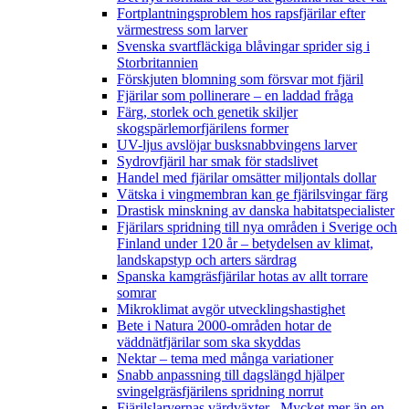
Fortplantningsproblem hos rapsfjärilar efter
värmestress som larver
Svenska svartfläckiga blåvingar sprider sig i
Storbritannien
Förskjuten blomning som försvar mot fjäril
Fjärilar som pollinerare – en laddad fråga
Färg, storlek och genetik skiljer
skogspärlemorfjärilens former
UV-ljus avslöjar busksnabbvingens larver
Sydrovfjäril har smak för stadslivet
Handel med fjärilar omsätter miljontals dollar
Vätska i vingmembran kan ge fjärilsvingar färg
Drastisk minskning av danska habitatspecialister
Fjärilars spridning till nya områden i Sverige och
Finland under 120 år
– betydelsen av klimat,
landskapstyp och arters särdrag
Spanska kamgräsfjärilar hotas av allt torrare
somrar
Mikroklimat avgör utvecklingshastighet
Bete i Natura 2000-områden hotar de
väddnätfjärilar som ska skyddas
Nektar – tema med många variationer
Snabb anpassning till dagslängd hjälper
svingelgräsfjärilens spridning norrut
Fjärilslarvernas värdväxter– Mycket mer än en