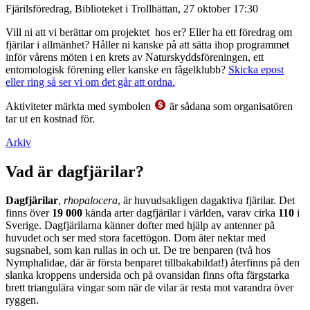
Fjärilsföredrag, Biblioteket i Trollhättan, 27 oktober 17:30
Vill ni att vi berättar om projektet hos er? Eller ha ett föredrag om
fjärilar i allmänhet? Håller ni kanske på att sätta ihop programmet
inför vårens möten i en krets av Naturskyddsföreningen, ett
entomologisk förening eller kanske en fågelklubb?
Skicka epost
eller ring så ser vi om det går att ordna.
Aktiviteter märkta med symbolen
är sådana som organisatören
tar ut en kostnad för.
Arkiv
Vad är dagfjärilar?
Dagfjärilar
,
rhopalocera
, är huvudsakligen dagaktiva fjärilar. Det
finns över
19 000
kända arter dagfjärilar i världen, varav cirka
110
i
Sverige. Dagfjärilarna känner dofter med hjälp av antenner på
huvudet och ser med stora facettögon. Dom äter nektar med
sugsnabel, som kan rullas in och ut. De tre benparen (två hos
Nymphalidae, där är första benparet tillbakabildat!) återfinns på den
slanka kroppens undersida och på ovansidan finns ofta färgstarka
brett triangulära vingar som när de vilar är resta mot varandra över
ryggen.