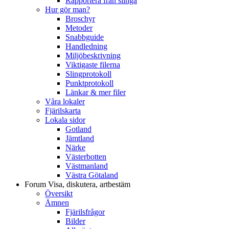
Rapportera från slinga
Hur gör man?
Broschyr
Metoder
Snabbguide
Handledning
Miljöbeskrivning
Viktigaste filerna
Slingprotokoll
Punktprotokoll
Länkar & mer filer
Våra lokaler
Fjärilskarta
Lokala sidor
Gotland
Jämtland
Närke
Västerbotten
Västmanland
Västra Götaland
Forum
Visa, diskutera, artbestäm
Översikt
Ämnen
Fjärilsfrågor
Bilder