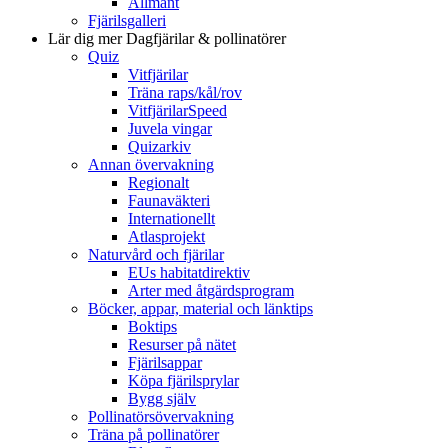
Allmänt
Fjärilsgalleri
Lär dig mer
Dagfjärilar & pollinatörer
Quiz
Vitfjärilar
Träna raps/kål/rov
VitfjärilarSpeed
Juvela vingar
Quizarkiv
Annan övervakning
Regionalt
Faunaväkteri
Internationellt
Atlasprojekt
Naturvård och fjärilar
EUs habitatdirektiv
Arter med åtgärdsprogram
Böcker, appar, material och länktips
Boktips
Resurser på nätet
Fjärilsappar
Köpa fjärilsprylar
Bygg själv
Pollinatörsövervakning
Träna på pollinatörer