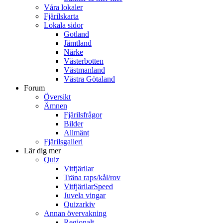
Våra lokaler
Fjärilskarta
Lokala sidor
Gotland
Jämtland
Närke
Västerbotten
Västmanland
Västra Götaland
Forum
Översikt
Ämnen
Fjärilsfrågor
Bilder
Allmänt
Fjärilsgalleri
Lär dig mer
Quiz
Vitfjärilar
Träna raps/kål/rov
VitfjärilarSpeed
Juvela vingar
Quizarkiv
Annan övervakning
Regionalt