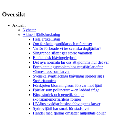
Översikt
Aktuellt
Nyheter
Aktuell fjärilsforskning
Hela artikellistan
Om forskningsartiklar och referenser
Varför förlorade vi tre svenska dagfjärilar?
Slingrande slåtter ger större variation
En öländsk blåvingehybrid
Det nya normala får oss att glömma hur det var
Fortplantningsproblem hos rapsfjärilar efter
värmestress som larver
Svenska svartfläckiga blåvingar sprider sig i
Storbritannien
Förskjuten blomning som försvar mot fjäril
Fjärilar som pollinerare – en laddad fråga
Färg, storlek och genetik skiljer
skogspärlemorfjärilens former
UV-ljus avslöjar busksnabbvingens larver
Sydrovfjäril har smak för stadslivet
Handel med fjärilar omsätter miljontals dollar