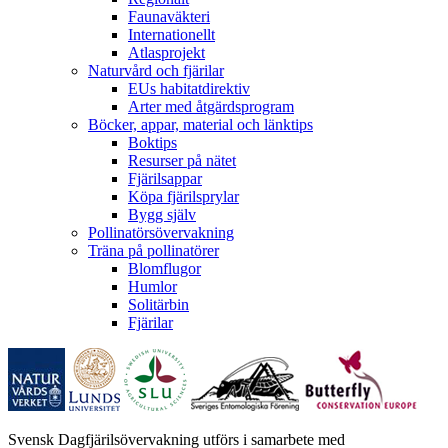
Faunaväkteri
Internationellt
Atlasprojekt
Naturvård och fjärilar
EUs habitatdirektiv
Arter med åtgärdsprogram
Böcker, appar, material och länktips
Boktips
Resurser på nätet
Fjärilsappar
Köpa fjärilsprylar
Bygg själv
Pollinatörsövervakning
Träna på pollinatörer
Blomflugor
Humlor
Solitärbin
Fjärilar
Svensk Dagfjärilsövervakning utförs i samarbete med