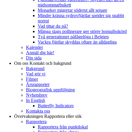
midsommarbukett
Monarker migrerar söderut allt senare
Mindre kräsna sydrovfjärilar sprider sig snabbt
norrut
Vad tittar du på?
Många slags pollinerare ger större bomullsskörd
Två generationer påfågelöga i Belgien
Vackra fjärilar skyddas oftare än alldagliga
Kalender
Anmäl dig här!
Din sida
Om oss
Kontakt och bakgrund
Bakgrund
Vad gör vi
Filmer
Årsrapporter
Biogeografisk uppföljning
Nyhetsbrev
In English
Butterfly Indicators
Kontakta oss
Övervakningen
Rapportera eller sök
Rapportera
Rapportera från punktlokal