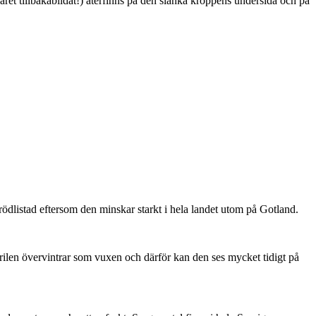
ret tillbakabildat!) återfinns på den slanka kroppens undersida och på
är rödlistad eftersom den minskar starkt i hela landet utom på Gotland.
ärilen övervintrar som vuxen och därför kan den ses mycket tidigt på