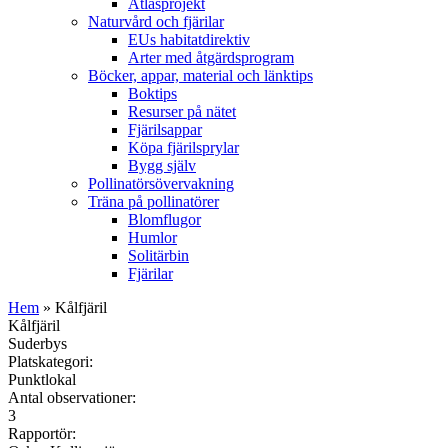
Atlasprojekt
Naturvård och fjärilar
EUs habitatdirektiv
Arter med åtgärdsprogram
Böcker, appar, material och länktips
Boktips
Resurser på nätet
Fjärilsappar
Köpa fjärilsprylar
Bygg själv
Pollinatörsövervakning
Träna på pollinatörer
Blomflugor
Humlor
Solitärbin
Fjärilar
Hem
» Kålfjäril
Kålfjäril
Suderbys
Platskategori:
Punktlokal
Antal observationer:
3
Rapportör: