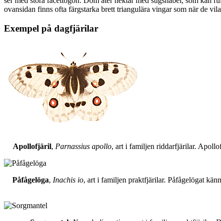
ser med stora facettögon. Dom äter nektar med sugsnabel, som kan rull
ovansidan finns ofta färgstarka brett triangulära vingar som när de vil
Exempel på dagfjärilar
Apollofjäril
,
Parnassius apollo
, art i familjen riddarfjärilar. Apol
Påfågelöga
,
Inachis io
, art i familjen praktfjärilar. Påfågelögat 