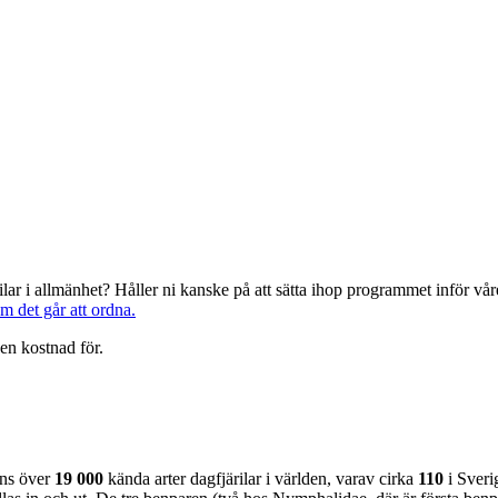
järilar i allmänhet? Håller ni kanske på att sätta ihop programmet inför 
om det går att ordna.
en kostnad för.
nns över
19 000
kända arter dagfjärilar i världen, varav cirka
110
i Sveri