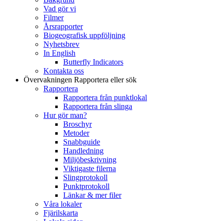
Vad gör vi
Filmer
Årsrapporter
Biogeografisk uppföljning
Nyhetsbrev
In English
Butterfly Indicators
Kontakta oss
Övervakningen
Rapportera eller sök
Rapportera
Rapportera från punktlokal
Rapportera från slinga
Hur gör man?
Broschyr
Metoder
Snabbguide
Handledning
Miljöbeskrivning
Viktigaste filerna
Slingprotokoll
Punktprotokoll
Länkar & mer filer
Våra lokaler
Fjärilskarta