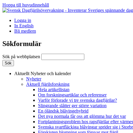
Hoppa till huvudinnehåll
Logga in
In English
Bli medlem
Sökformulär
Sök på webbplatsen
Aktuellt
Nyheter och kalender
Nyheter
Aktuell fjärilsforskning
Hela artikellistan
Om forskningsartiklar och referenser
Varför förlorade vi tre svenska dagfjärilar?
Slingrande slåtter ger större variation
En öländsk blåvingehybrid
Det nya normala får oss att glömma hur det var
Fortplantningsproblem hos rapsfjärilar efter värmes
Svenska svartfläckiga blåvingar sprider sig i Storb
Förskjuten blomning som försvar mot fjäril