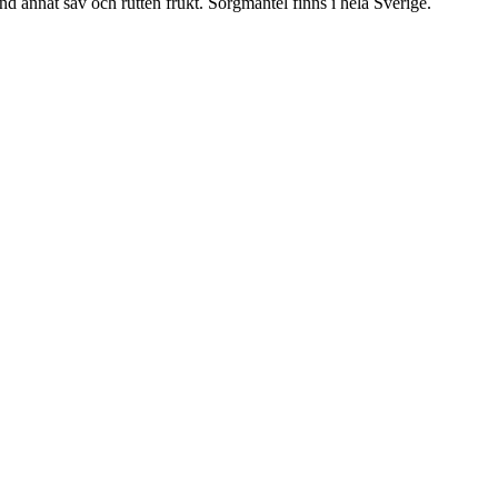
nd annat sav och rutten frukt. Sorgmantel finns i hela Sverige.