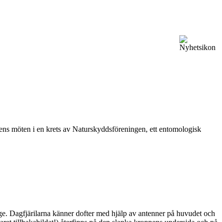
vårens möten i en krets av Naturskyddsföreningen, ett entomologisk
ge. Dagfjärilarna känner dofter med hjälp av antenner på huvudet och