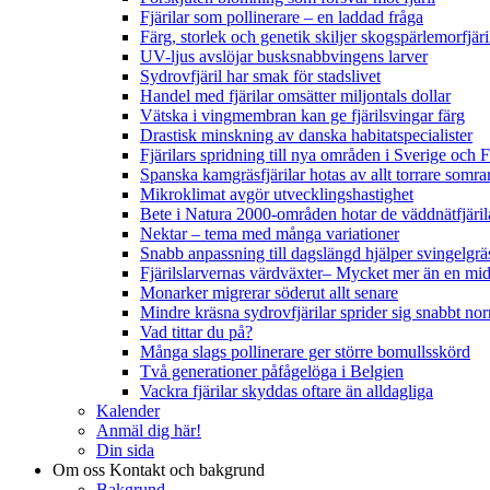
Fjärilar som pollinerare – en laddad fråga
Färg, storlek och genetik skiljer skogspärlemorfjär
UV-ljus avslöjar busksnabbvingens larver
Sydrovfjäril har smak för stadslivet
Handel med fjärilar omsätter miljontals dollar
Vätska i vingmembran kan ge fjärilsvingar färg
Drastisk minskning av danska habitatspecialister
Fjärilars spridning till nya områden i Sverige och
Spanska kamgräsfjärilar hotas av allt torrare somra
Mikroklimat avgör utvecklingshastighet
Bete i Natura 2000-områden hotar de väddnätfjäri
Nektar – tema med många variationer
Snabb anpassning till dagslängd hjälper svingelgräs
Fjärilslarvernas värdväxter– Mycket mer än en m
Monarker migrerar söderut allt senare
Mindre kräsna sydrovfjärilar sprider sig snabbt nor
Vad tittar du på?
Många slags pollinerare ger större bomullsskörd
Två generationer påfågelöga i Belgien
Vackra fjärilar skyddas oftare än alldagliga
Kalender
Anmäl dig här!
Din sida
Om oss
Kontakt och bakgrund
Bakgrund