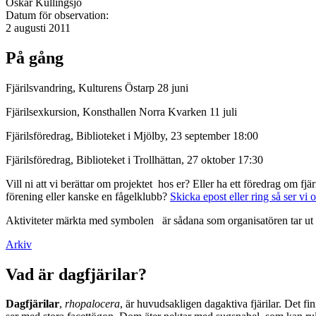
Oskar Kullingsjö
Datum för observation:
2 augusti 2011
På gång
Fjärilsvandring, Kulturens Östarp 28 juni
Fjärilsexkursion, Konsthallen Norra Kvarken 11 juli
Fjärilsföredrag, Biblioteket i Mjölby, 23 september 18:00
Fjärilsföredrag, Biblioteket i Trollhättan, 27 oktober 17:30
Vill ni att vi berättar om projektet hos er? Eller ha ett föredrag om f
förening eller kanske en fågelklubb?
Skicka epost eller ring så ser vi 
Aktiviteter märkta med symbolen
är sådana som organisatören tar ut 
Arkiv
Vad är dagfjärilar?
Dagfjärilar
,
rhopalocera
, är huvudsakligen dagaktiva fjärilar. Det fi