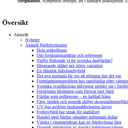
Sorgmantel
,
Nymphalis antiopa
, art i familjen praktfjärila
Översikt
Aktuellt
Nyheter
Aktuell fjärilsforskning
Hela artikellistan
Om forskningsartiklar och referenser
Varför förlorade vi tre svenska dagfjärilar?
Slingrande slåtter ger större variation
En öländsk blåvingehybrid
Det nya normala får oss att glömma hur det var
Fortplantningsproblem hos rapsfjärilar efter värmes
Svenska svartfläckiga blåvingar sprider sig i Storb
Förskjuten blomning som försvar mot fjäril
Fjärilar som pollinerare – en laddad fråga
Färg, storlek och genetik skiljer skogspärlemorfjär
UV-ljus avslöjar busksnabbvingens larver
Sydrovfjäril har smak för stadslivet
Handel med fjärilar omsätter miljontals dollar
Vätska i vingmembran kan ge fjärilsvingar färg
Drastisk minskning av danska habitatspecialister