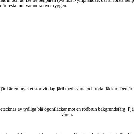
as in och ut. De tre benparen (två hos Nymphalidae, där är första benpa
ar är resta mot varandra över ryggen.
lofjäril är en mycket stor vit dagfjäril med svarta och röda fläckar. Den 
kännetecknas av tydliga blå ögonfläckar mot en rödbrun bakgrundsfärg. Fj
våren.