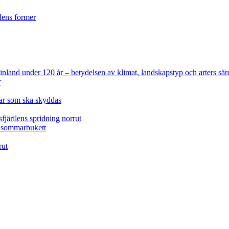
ilens former
 Finland under 120 år
– betydelsen av klimat, landskapstyp och arters sär
r
lar som ska skyddas
fjärilens spridning norrut
idsommarbukett
rut