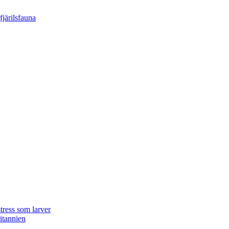
tress som larver
ritannien