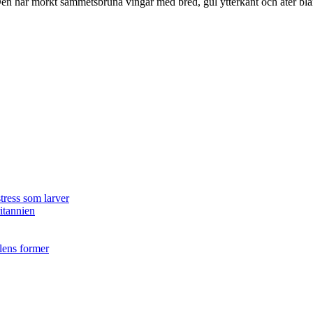
r. Den har mörkt sammetsbruna vingar med bred, gul ytterkant och äter bla
tress som larver
ritannien
ilens former