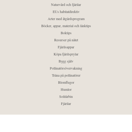
Naturvård och fjärilar
EUs habitatdirektiv
Arter med åtgärdsprogram
Böcker, appar, material och länktips
Boktips
Resurser på nätet
Fjärilsappar
Köpa fjärilsprylar
Bygg själv
Pollinatörsövervakning
Träna på pollinatörer
Blomflugor
Humlor
Solitärbin
Fjärilar