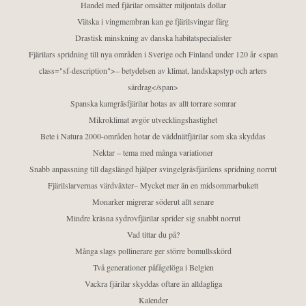
Handel med fjärilar omsätter miljontals dollar
Vätska i vingmembran kan ge fjärilsvingar färg
Drastisk minskning av danska habitatspecialister
Fjärilars spridning till nya områden i Sverige och Finland under 120 år <span
class="sf-description">– betydelsen av klimat, landskapstyp och arters
särdrag</span>
Spanska kamgräsfjärilar hotas av allt torrare somrar
Mikroklimat avgör utvecklingshastighet
Bete i Natura 2000-områden hotar de väddnätfjärilar som ska skyddas
Nektar – tema med många variationer
Snabb anpassning till dagslängd hjälper svingelgräsfjärilens spridning norrut
Fjärilslarvernas värdväxter– Mycket mer än en midsommarbukett
Monarker migrerar söderut allt senare
Mindre kräsna sydrovfjärilar sprider sig snabbt norrut
Vad tittar du på?
Många slags pollinerare ger större bomullsskörd
Två generationer påfågelöga i Belgien
Vackra fjärilar skyddas oftare än alldagliga
Kalender