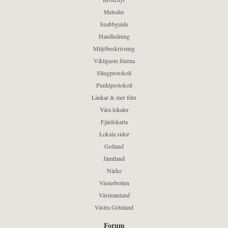
Metoder
Snabbguide
Handledning
Miljöbeskrivning
Viktigaste filerna
Slingprotokoll
Punktprotokoll
Länkar & mer filer
Våra lokaler
Fjärilskarta
Lokala sidor
Gotland
Jämtland
Närke
Västerbotten
Västmanland
Västra Götaland
Forum