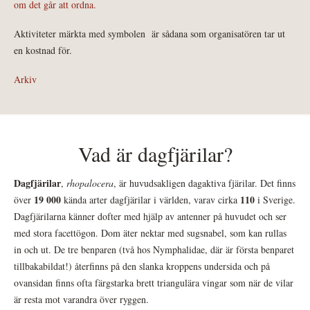
om det går att ordna.
Aktiviteter märkta med symbolen
är sådana som organisatören tar ut
en kostnad för.
Arkiv
Vad är dagfjärilar?
Dagfjärilar
,
rhopalocera
, är huvudsakligen dagaktiva fjärilar. Det finns
19 000
110
över
kända arter dagfjärilar i världen, varav cirka
i Sverige.
Dagfjärilarna känner dofter med hjälp av antenner på huvudet och ser
med stora facettögon. Dom äter nektar med sugsnabel, som kan rullas
in och ut. De tre benparen (två hos Nymphalidae, där är första benparet
tillbakabildat!) återfinns på den slanka kroppens undersida och på
ovansidan finns ofta färgstarka brett triangulära vingar som när de vilar
är resta mot varandra över ryggen.