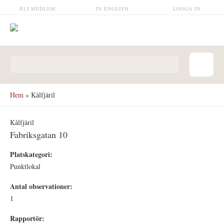
Hoppa till huvudinnehåll
BLI MEDLEM
IN ENGLISH
LOGGA IN
Sökformulär
Hem
» Kålfjäril
Kålfjäril
Fabriksgatan 10
Platskategori:
Punktlokal
Antal observationer:
1
Rapportör: