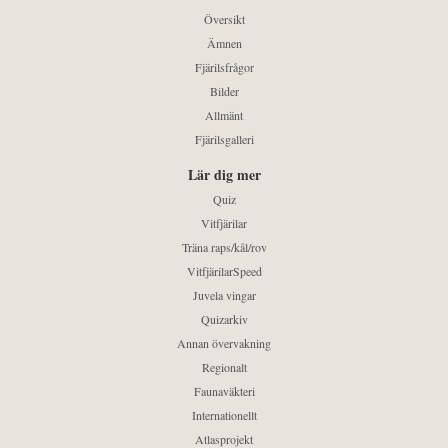
Översikt
Ämnen
Fjärilsfrågor
Bilder
Allmänt
Fjärilsgalleri
Lär dig mer
Quiz
Vitfjärilar
Träna raps/kål/rov
VitfjärilarSpeed
Juvela vingar
Quizarkiv
Annan övervakning
Regionalt
Faunaväkteri
Internationellt
Atlasprojekt