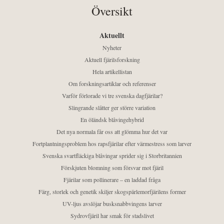
Översikt
Aktuellt
Nyheter
Aktuell fjärilsforskning
Hela artikellistan
Om forskningsartiklar och referenser
Varför förlorade vi tre svenska dagfjärilar?
Slingrande slåtter ger större variation
En öländsk blåvingehybrid
Det nya normala får oss att glömma hur det var
Fortplantningsproblem hos rapsfjärilar efter värmestress som larver
Svenska svartfläckiga blåvingar sprider sig i Storbritannien
Förskjuten blomning som försvar mot fjäril
Fjärilar som pollinerare – en laddad fråga
Färg, storlek och genetik skiljer skogspärlemorfjärilens former
UV-ljus avslöjar busksnabbvingens larver
Sydrovfjäril har smak för stadslivet