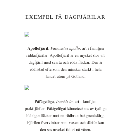
EXEMPEL PÅ DAGFJÄRILAR
Apollofjäril
,
Parnassius apollo
, art i familjen
riddarfjärilar. Apollofjäril är en mycket stor vit
dagfjäril med svarta och röda fläckar. Den är
rödlistad eftersom den minskar starkt i hela
landet utom på Gotland.
Påfågelöga
,
Inachis io
, art i familjen
praktfjärilar. Påfågelögat kännetecknas av tydliga
blå ögonfläckar mot en rödbrun bakgrundsfärg.
Fjärilen övervintrar som vuxen och därför kan
den ses mycket tidigt på våren.