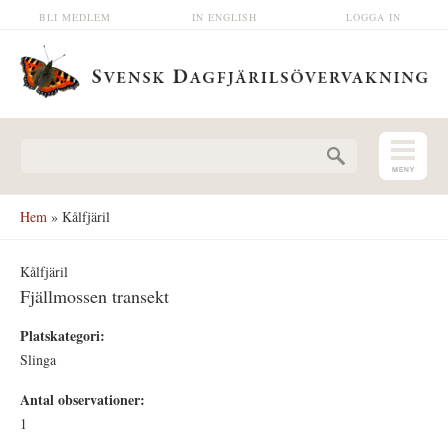
Hoppa till huvudinnehåll
BLI MEDLEM
IN ENGLISH
LOGGA IN
Sökformulär
Hem
» Kålfjäril
Kålfjäril
Fjällmossen transekt
Platskategori:
Slinga
Antal observationer:
1