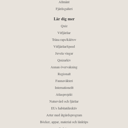
Allmänt
Fjärilsgalleri
Lär dig mer
Quiz
Vitfjärilar
Träna raps/kål/rov
VitfjärilarSpeed
Juvela vingar
Quizarkiv
Annan övervakning
Regionalt
Faunaväkteri
Internationellt
Atlasprojekt
Naturvård och fjärilar
EUs habitatdirektiv
Arter med åtgärdsprogram
Böcker, appar, material och länktips