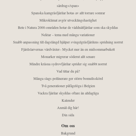
särdrag</span>
Spanska kamgräsfjärilar hotas av allt torrare somrar
Mikroklimat avgör utvecklingshastighet
Bete i Natura 2000-områden hotar de väddnätfjärilar som ska skyddas
Nektar – tema med många variationer
Snabb anpassning till dagslängd hjälper svingelgräsfjärilens spridning norrut
Fjärilslarvernas värdväxter– Mycket mer än en midsommarbukett
Monarker migrerar söderut allt senare
Mindre kräsna sydrovfjärilar sprider sig snabbt norrut
Vad tittar du på?
Många slags pollinerare ger större bomullsskörd
Två generationer påfågelöga i Belgien
Vackra fjärilar skyddas oftare än alldagliga
Kalender
Anmäl dig här!
Din sida
Om oss
Bakgrund