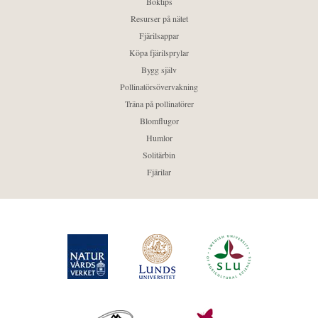
Boktips
Resurser på nätet
Fjärilsappar
Köpa fjärilsprylar
Bygg själv
Pollinatörsövervakning
Träna på pollinatörer
Blomflugor
Humlor
Solitärbin
Fjärilar