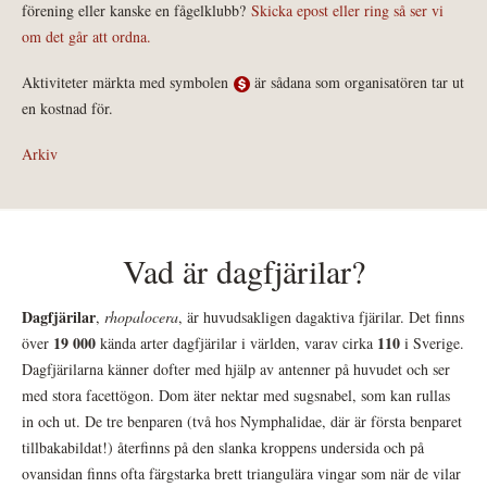
förening eller kanske en fågelklubb?
Skicka epost eller ring så ser vi
om det går att ordna.
Aktiviteter märkta med symbolen
är sådana som organisatören tar ut
en kostnad för.
Arkiv
Vad är dagfjärilar?
Dagfjärilar
,
rhopalocera
, är huvudsakligen dagaktiva fjärilar. Det finns
19 000
110
över
kända arter dagfjärilar i världen, varav cirka
i Sverige.
Dagfjärilarna känner dofter med hjälp av antenner på huvudet och ser
med stora facettögon. Dom äter nektar med sugsnabel, som kan rullas
in och ut. De tre benparen (två hos Nymphalidae, där är första benparet
tillbakabildat!) återfinns på den slanka kroppens undersida och på
ovansidan finns ofta färgstarka brett triangulära vingar som när de vilar