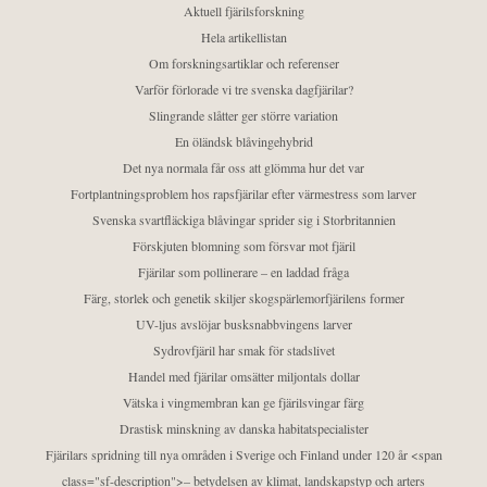
Aktuell fjärilsforskning
Hela artikellistan
Om forskningsartiklar och referenser
Varför förlorade vi tre svenska dagfjärilar?
Slingrande slåtter ger större variation
En öländsk blåvingehybrid
Det nya normala får oss att glömma hur det var
Fortplantningsproblem hos rapsfjärilar efter värmestress som larver
Svenska svartfläckiga blåvingar sprider sig i Storbritannien
Förskjuten blomning som försvar mot fjäril
Fjärilar som pollinerare – en laddad fråga
Färg, storlek och genetik skiljer skogspärlemorfjärilens former
UV-ljus avslöjar busksnabbvingens larver
Sydrovfjäril har smak för stadslivet
Handel med fjärilar omsätter miljontals dollar
Vätska i vingmembran kan ge fjärilsvingar färg
Drastisk minskning av danska habitatspecialister
Fjärilars spridning till nya områden i Sverige och Finland under 120 år <span
class="sf-description">– betydelsen av klimat, landskapstyp och arters