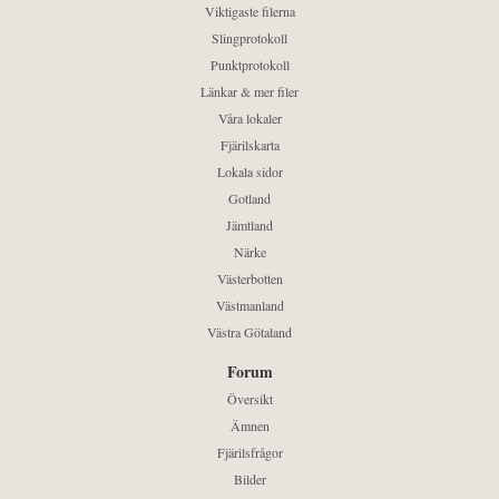
Viktigaste filerna
Slingprotokoll
Punktprotokoll
Länkar & mer filer
Våra lokaler
Fjärilskarta
Lokala sidor
Gotland
Jämtland
Närke
Västerbotten
Västmanland
Västra Götaland
Forum
Översikt
Ämnen
Fjärilsfrågor
Bilder