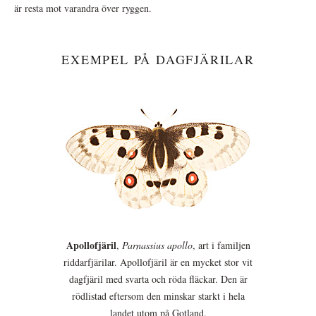
är resta mot varandra över ryggen.
EXEMPEL PÅ DAGFJÄRILAR
Apollofjäril
,
Parnassius apollo
, art i familjen
riddarfjärilar. Apollofjäril är en mycket stor vit
dagfjäril med svarta och röda fläckar. Den är
rödlistad eftersom den minskar starkt i hela
landet utom på Gotland.