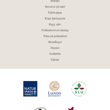
Boktips
Resurser på nätet
Fjärilsappar
Köpa fjärilsprylar
Bygg själv
Pollinatörsövervakning
Träna på pollinatörer
Blomflugor
Humlor
Solitärbin
Fjärilar