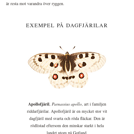
är resta mot varandra över ryggen.
EXEMPEL PÅ DAGFJÄRILAR
Apollofjäril
,
Parnassius apollo
, art i familjen
riddarfjärilar. Apollofjäril är en mycket stor vit
dagfjäril med svarta och röda fläckar. Den är
rödlistad eftersom den minskar starkt i hela
landet utom på Gotland.