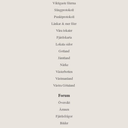
Viktigaste filerna
Slingprotokoll
Punktprotokoll
Länkar & mer filer
Våra lokaler
Fjärilskarta
Lokala sidor
Gotland
Jämtland
Närke
Västerbotten
Västmanland
Västra Götaland
Forum
Översikt
Ämnen
Fjärilsfrågor
Bilder