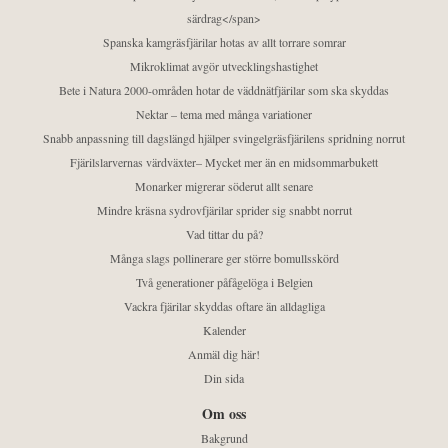
särdrag</span>
Spanska kamgräsfjärilar hotas av allt torrare somrar
Mikroklimat avgör utvecklingshastighet
Bete i Natura 2000-områden hotar de väddnätfjärilar som ska skyddas
Nektar – tema med många variationer
Snabb anpassning till dagslängd hjälper svingelgräsfjärilens spridning norrut
Fjärilslarvernas värdväxter– Mycket mer än en midsommarbukett
Monarker migrerar söderut allt senare
Mindre kräsna sydrovfjärilar sprider sig snabbt norrut
Vad tittar du på?
Många slags pollinerare ger större bomullsskörd
Två generationer påfågelöga i Belgien
Vackra fjärilar skyddas oftare än alldagliga
Kalender
Anmäl dig här!
Din sida
Om oss
Bakgrund