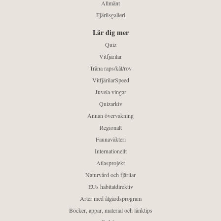
Allmänt
Fjärilsgalleri
Lär dig mer
Quiz
Vitfjärilar
Träna raps/kål/rov
VitfjärilarSpeed
Juvela vingar
Quizarkiv
Annan övervakning
Regionalt
Faunaväkteri
Internationellt
Atlasprojekt
Naturvård och fjärilar
EUs habitatdirektiv
Arter med åtgärdsprogram
Böcker, appar, material och länktips