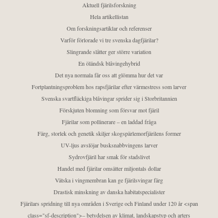
Aktuell fjärilsforskning
Hela artikellistan
Om forskningsartiklar och referenser
Varför förlorade vi tre svenska dagfjärilar?
Slingrande slåtter ger större variation
En öländsk blåvingehybrid
Det nya normala får oss att glömma hur det var
Fortplantningsproblem hos rapsfjärilar efter värmestress som larver
Svenska svartfläckiga blåvingar sprider sig i Storbritannien
Förskjuten blomning som försvar mot fjäril
Fjärilar som pollinerare – en laddad fråga
Färg, storlek och genetik skiljer skogspärlemorfjärilens former
UV-ljus avslöjar busksnabbvingens larver
Sydrovfjäril har smak för stadslivet
Handel med fjärilar omsätter miljontals dollar
Vätska i vingmembran kan ge fjärilsvingar färg
Drastisk minskning av danska habitatspecialister
Fjärilars spridning till nya områden i Sverige och Finland under 120 år <span
class="sf-description">– betydelsen av klimat, landskapstyp och arters