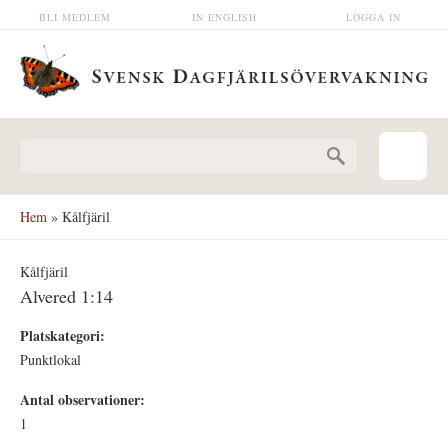
Hoppa till huvudinnehåll
BLI MEDLEM
IN ENGLISH
LOGGA IN
Sökformulär
Hem
» Kålfjäril
Kålfjäril
Alvered 1:14
Platskategori:
Punktlokal
Antal observationer:
1