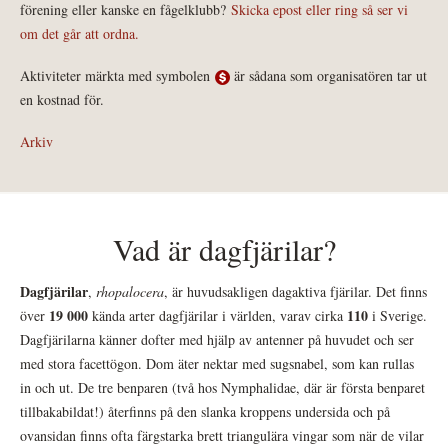
förening eller kanske en fågelklubb?
Skicka epost eller ring så ser vi
om det går att ordna.
Aktiviteter märkta med symbolen
är sådana som organisatören tar ut
en kostnad för.
Arkiv
Vad är dagfjärilar?
Dagfjärilar
,
rhopalocera
, är huvudsakligen dagaktiva fjärilar. Det finns
19 000
110
över
kända arter dagfjärilar i världen, varav cirka
i Sverige.
Dagfjärilarna känner dofter med hjälp av antenner på huvudet och ser
med stora facettögon. Dom äter nektar med sugsnabel, som kan rullas
in och ut. De tre benparen (två hos Nymphalidae, där är första benparet
tillbakabildat!) återfinns på den slanka kroppens undersida och på
ovansidan finns ofta färgstarka brett triangulära vingar som när de vilar