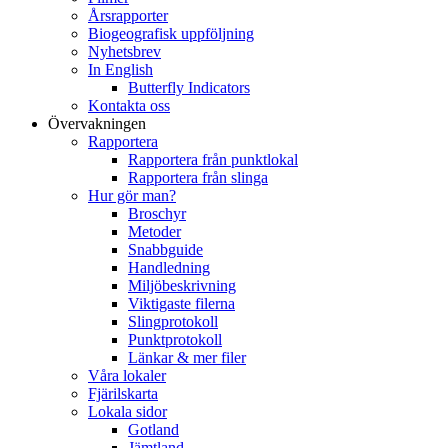
Årsrapporter
Biogeografisk uppföljning
Nyhetsbrev
In English
Butterfly Indicators
Kontakta oss
Övervakningen
Rapportera
Rapportera från punktlokal
Rapportera från slinga
Hur gör man?
Broschyr
Metoder
Snabbguide
Handledning
Miljöbeskrivning
Viktigaste filerna
Slingprotokoll
Punktprotokoll
Länkar & mer filer
Våra lokaler
Fjärilskarta
Lokala sidor
Gotland
Jämtland