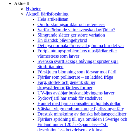
Aktuellt
Nyheter
Aktuell fjärilsforskning
Hela artikellistan
Om forskningsartiklar och referenser
Varför förlorade vi tre svenska dagfjärilar?
Slingrande slåtter ger större variation
En öländsk blåvingehybrid
Det nya normala får oss att glömma hur det var
Fortplantningsproblem hos rapsfjärilar efter
värmestress som larver
Svenska svartfläckiga blåvingar sprider sig i
Storbritannien
Förskjuten blomning som försvar mot fjäril
Fjärilar som pollinerare – en laddad fråga
Färg, storlek och genetik skiljer
skogspärlemorfjärilens former
UV-ljus avslöjar busksnabbvingens larver
Sydrovfjäril har smak för stadslivet
Handel med fjärilar omsätter miljontals dollar
Vätska i vingmembran kan ge fjärilsvingar färg
Drastisk minskning av danska habitatspecialister
Fjärilars spridning till nya områden i Sverige och
Finland under 120 år <span class="sf-
description">– betydelsen av klimat,