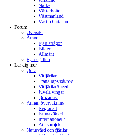
Närke
Västerbotten
Västmanland
Västra Götaland
Forum
Översikt
Ämnen
Fjärilsfrågor
Bilder
Allmänt
Fjärilsgalleri
Lär dig mer
Quiz
Vitfjärilar
Träna raps/kål/rov
VitfjärilarSpeed
Juvela vingar
Quizarkiv
Annan övervakning
Regionalt
Faunaväkteri
Internationellt
Atlasprojekt
Naturvård och fjärilar