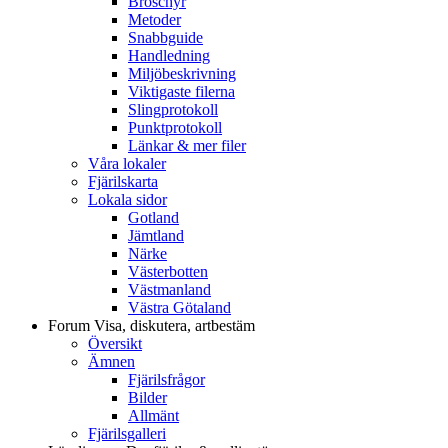
Broschyr
Metoder
Snabbguide
Handledning
Miljöbeskrivning
Viktigaste filerna
Slingprotokoll
Punktprotokoll
Länkar & mer filer
Våra lokaler
Fjärilskarta
Lokala sidor
Gotland
Jämtland
Närke
Västerbotten
Västmanland
Västra Götaland
Forum
Visa, diskutera, artbestäm
Översikt
Ämnen
Fjärilsfrågor
Bilder
Allmänt
Fjärilsgalleri