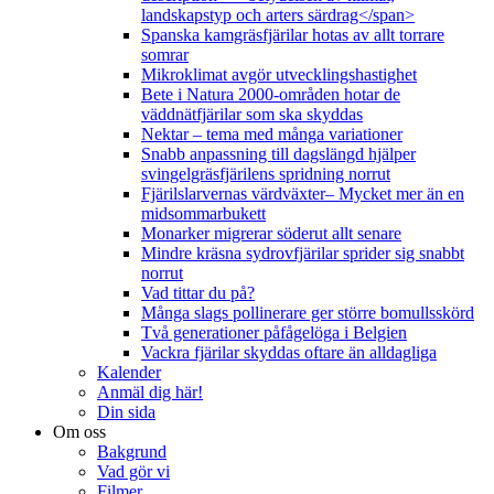
landskapstyp och arters särdrag</span>
Spanska kamgräsfjärilar hotas av allt torrare
somrar
Mikroklimat avgör utvecklingshastighet
Bete i Natura 2000-områden hotar de
väddnätfjärilar som ska skyddas
Nektar – tema med många variationer
Snabb anpassning till dagslängd hjälper
svingelgräsfjärilens spridning norrut
Fjärilslarvernas värdväxter– Mycket mer än en
midsommarbukett
Monarker migrerar söderut allt senare
Mindre kräsna sydrovfjärilar sprider sig snabbt
norrut
Vad tittar du på?
Många slags pollinerare ger större bomullsskörd
Två generationer påfågelöga i Belgien
Vackra fjärilar skyddas oftare än alldagliga
Kalender
Anmäl dig här!
Din sida
Om oss
Bakgrund
Vad gör vi
Filmer