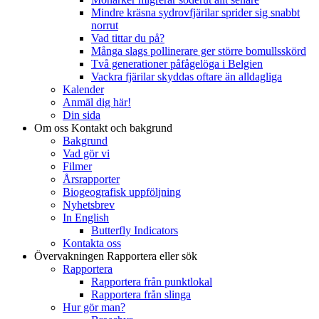
Mindre kräsna sydrovfjärilar sprider sig snabbt
norrut
Vad tittar du på?
Många slags pollinerare ger större bomullsskörd
Två generationer påfågelöga i Belgien
Vackra fjärilar skyddas oftare än alldagliga
Kalender
Anmäl dig här!
Din sida
Om oss
Kontakt och bakgrund
Bakgrund
Vad gör vi
Filmer
Årsrapporter
Biogeografisk uppföljning
Nyhetsbrev
In English
Butterfly Indicators
Kontakta oss
Övervakningen
Rapportera eller sök
Rapportera
Rapportera från punktlokal
Rapportera från slinga
Hur gör man?