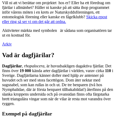
Vill ni att vi berättar om projektet hos er? Eller ha ett föredrag om
fjärilar i allmänhet? Håller ni kanske på att sätta ihop programmet
inför vårens möten i en krets av Naturskyddsföreningen, ett
entomologisk förening eller kanske en fågelklubb?
Skicka epost
eller ring så ser vi om det går att ordna.
Aktiviteter märkta med symbolen
är sådana som organisatören tar
ut en kostnad för.
Arkiv
Vad är dagfjärilar?
Dagfjärilar
,
rhopalocera
, är huvudsakligen dagaktiva fjärilar. Det
finns över
19 000
kända arter dagfjärilar i världen, varav cirka
110
i
Sverige. Dagfjärilarna känner dofter med hjälp av antenner på
huvudet och ser med stora facettögon. Dom äter nektar med
sugsnabel, som kan rullas in och ut. De tre benparen (två hos
Nymphalidae, där är första benparet tillbakabildat!) återfinns på den
slanka kroppens undersida och på ovansidan finns ofta färgstarka
brett triangulära vingar som när de vilar är resta mot varandra över
ryggen.
Exempel på dagfjärilar