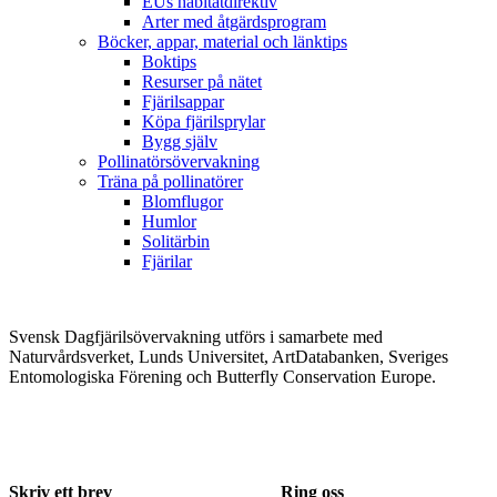
EUs habitatdirektiv
Arter med åtgärdsprogram
Böcker, appar, material och länktips
Boktips
Resurser på nätet
Fjärilsappar
Köpa fjärilsprylar
Bygg själv
Pollinatörsövervakning
Träna på pollinatörer
Blomflugor
Humlor
Solitärbin
Fjärilar
Svensk Dagfjärilsövervakning utförs i samarbete med
Naturvårdsverket, Lunds Universitet, ArtDatabanken, Sveriges
Entomologiska Förening och Butterfly Conservation Europe.
Skriv ett brev
Ring oss