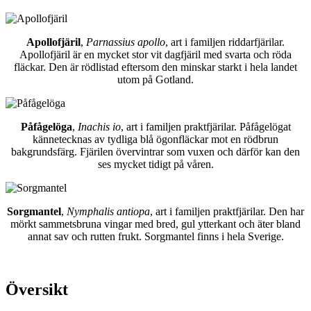
Apollofjäril
,
Parnassius apollo
, art i familjen riddarfjärilar.
Apollofjäril är en mycket stor vit dagfjäril med svarta och röda
fläckar. Den är rödlistad eftersom den minskar starkt i hela landet
utom på Gotland.
Påfågelöga
,
Inachis io
, art i familjen praktfjärilar. Påfågelögat
kännetecknas av tydliga blå ögonfläckar mot en rödbrun
bakgrundsfärg. Fjärilen övervintrar som vuxen och därför kan den
ses mycket tidigt på våren.
Sorgmantel
,
Nymphalis antiopa
, art i familjen praktfjärilar. Den har
mörkt sammetsbruna vingar med bred, gul ytterkant och äter bland
annat sav och rutten frukt. Sorgmantel finns i hela Sverige.
Översikt