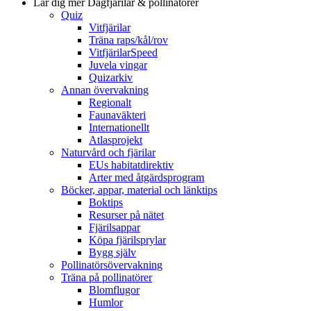
Lär dig mer
Dagfjärilar & pollinatörer
Quiz
Vitfjärilar
Träna raps/kål/rov
VitfjärilarSpeed
Juvela vingar
Quizarkiv
Annan övervakning
Regionalt
Faunaväkteri
Internationellt
Atlasprojekt
Naturvård och fjärilar
EUs habitatdirektiv
Arter med åtgärdsprogram
Böcker, appar, material och länktips
Boktips
Resurser på nätet
Fjärilsappar
Köpa fjärilsprylar
Bygg själv
Pollinatörsövervakning
Träna på pollinatörer
Blomflugor
Humlor