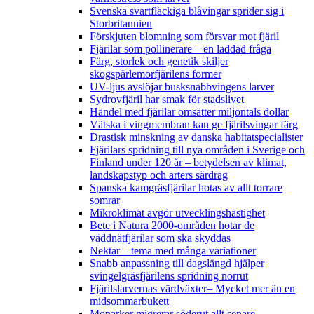
Svenska svartfläckiga blåvingar sprider sig i
Storbritannien
Förskjuten blomning som försvar mot fjäril
Fjärilar som pollinerare – en laddad fråga
Färg, storlek och genetik skiljer
skogspärlemorfjärilens former
UV-ljus avslöjar busksnabbvingens larver
Sydrovfjäril har smak för stadslivet
Handel med fjärilar omsätter miljontals dollar
Vätska i vingmembran kan ge fjärilsvingar färg
Drastisk minskning av danska habitatspecialister
Fjärilars spridning till nya områden i Sverige och
Finland under 120 år
– betydelsen av klimat,
landskapstyp och arters särdrag
Spanska kamgräsfjärilar hotas av allt torrare
somrar
Mikroklimat avgör utvecklingshastighet
Bete i Natura 2000-områden hotar de
väddnätfjärilar som ska skyddas
Nektar – tema med många variationer
Snabb anpassning till dagslängd hjälper
svingelgräsfjärilens spridning norrut
Fjärilslarvernas värdväxter– Mycket mer än en
midsommarbukett
Monarker migrerar söderut allt senare