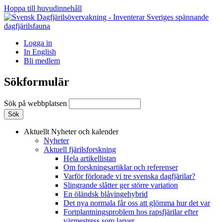
Hoppa till huvudinnehåll
Logga in
In English
Bli medlem
Sökformulär
Sök på webbplatsen
Aktuellt
Nyheter och kalender
Nyheter
Aktuell fjärilsforskning
Hela artikellistan
Om forskningsartiklar och referenser
Varför förlorade vi tre svenska dagfjärilar?
Slingrande slåtter ger större variation
En öländsk blåvingehybrid
Det nya normala får oss att glömma hur det var
Fortplantningsproblem hos rapsfjärilar efter
värmestress som larver