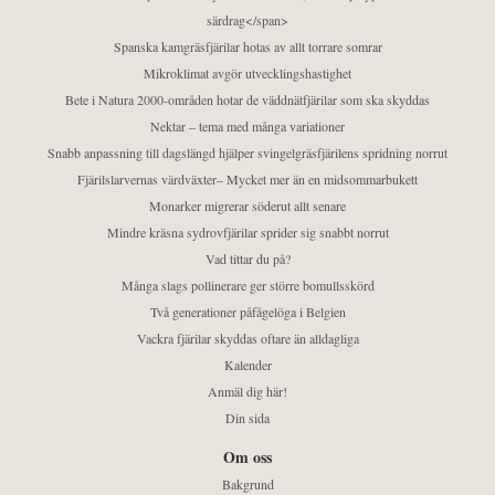
särdrag</span>
Spanska kamgräsfjärilar hotas av allt torrare somrar
Mikroklimat avgör utvecklingshastighet
Bete i Natura 2000-områden hotar de väddnätfjärilar som ska skyddas
Nektar – tema med många variationer
Snabb anpassning till dagslängd hjälper svingelgräsfjärilens spridning norrut
Fjärilslarvernas värdväxter– Mycket mer än en midsommarbukett
Monarker migrerar söderut allt senare
Mindre kräsna sydrovfjärilar sprider sig snabbt norrut
Vad tittar du på?
Många slags pollinerare ger större bomullsskörd
Två generationer påfågelöga i Belgien
Vackra fjärilar skyddas oftare än alldagliga
Kalender
Anmäl dig här!
Din sida
Om oss
Bakgrund