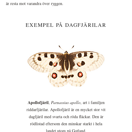
är resta mot varandra över ryggen.
EXEMPEL PÅ DAGFJÄRILAR
Apollofjäril
,
Parnassius apollo
, art i familjen
riddarfjärilar. Apollofjäril är en mycket stor vit
dagfjäril med svarta och röda fläckar. Den är
rödlistad eftersom den minskar starkt i hela
landet utom på Gotland.