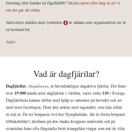
förening eller kanske en fågelklubb?
Skicka epost eller ring så ser vi
om det går att ordna.
Aktiviteter märkta med symbolen
är sådana som organisatören tar ut
en kostnad för.
Arkiv
Vad är dagfjärilar?
Dagfjärilar
,
rhopalocera
, är huvudsakligen dagaktiva fjärilar. Det finns
19 000
110
över
kända arter dagfjärilar i världen, varav cirka
i Sverige.
Dagfjärilarna känner dofter med hjälp av antenner på huvudet och ser
med stora facettögon. Dom äter nektar med sugsnabel, som kan rullas
in och ut. De tre benparen (två hos Nymphalidae, där är första benparet
tillbakabildat!) återfinns på den slanka kroppens undersida och på
ovansidan finns ofta färgstarka brett triangulära vingar som när de vilar