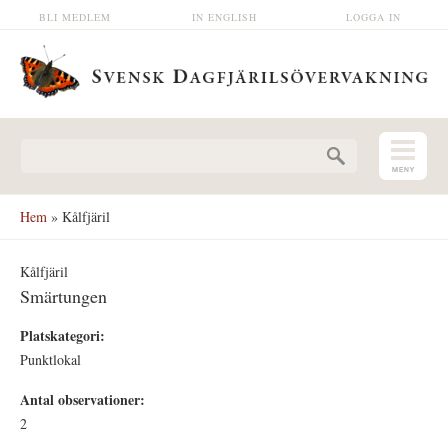
Hoppa till huvudinnehåll
BLI MEDLEM
IN ENGLISH
LOGGA IN
Sökformulär
Hem
» Kålfjäril
Kålfjäril
Smärtungen
Platskategori:
Punktlokal
Antal observationer:
2