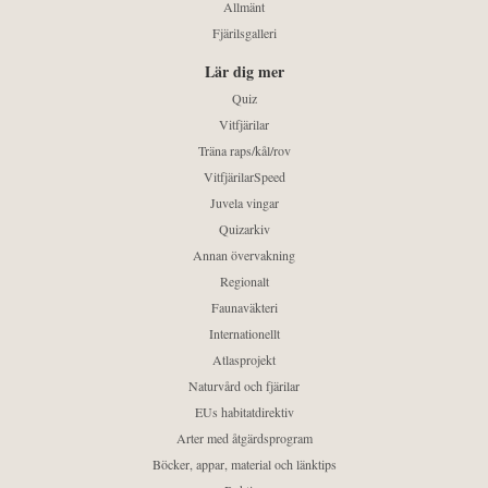
Allmänt
Fjärilsgalleri
Lär dig mer
Quiz
Vitfjärilar
Träna raps/kål/rov
VitfjärilarSpeed
Juvela vingar
Quizarkiv
Annan övervakning
Regionalt
Faunaväkteri
Internationellt
Atlasprojekt
Naturvård och fjärilar
EUs habitatdirektiv
Arter med åtgärdsprogram
Böcker, appar, material och länktips