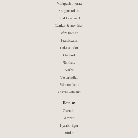
Viktigaste filerna
Slingprotokoll
Punktprotokoll
Länkar & mer filer
Våra lokaler
Fjärilskarta
Lokala sidor
Gotland
Jämtland
Närke
Västerbotten
Västmanland
Västra Götaland
Forum
Översikt
Ämnen
Fjärilsfrågor
Bilder