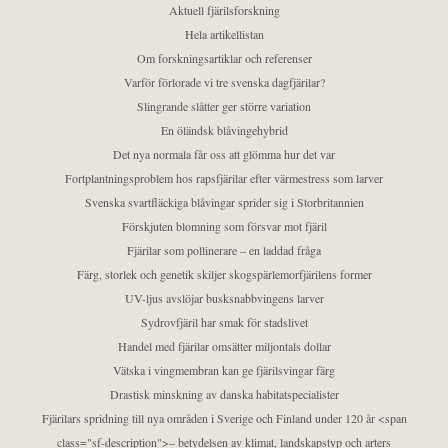
Aktuell fjärilsforskning
Hela artikellistan
Om forskningsartiklar och referenser
Varför förlorade vi tre svenska dagfjärilar?
Slingrande slåtter ger större variation
En öländsk blåvingehybrid
Det nya normala får oss att glömma hur det var
Fortplantningsproblem hos rapsfjärilar efter värmestress som larver
Svenska svartfläckiga blåvingar sprider sig i Storbritannien
Förskjuten blomning som försvar mot fjäril
Fjärilar som pollinerare – en laddad fråga
Färg, storlek och genetik skiljer skogspärlemorfjärilens former
UV-ljus avslöjar busksnabbvingens larver
Sydrovfjäril har smak för stadslivet
Handel med fjärilar omsätter miljontals dollar
Vätska i vingmembran kan ge fjärilsvingar färg
Drastisk minskning av danska habitatspecialister
Fjärilars spridning till nya områden i Sverige och Finland under 120 år <span
class="sf-description">– betydelsen av klimat, landskapstyp och arters