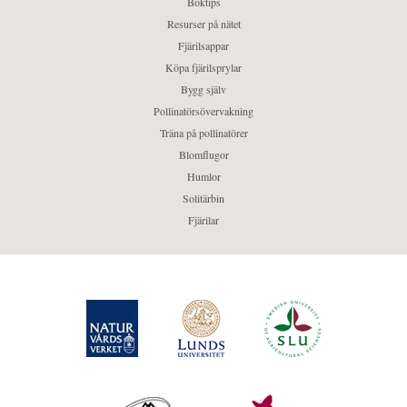
Boktips
Resurser på nätet
Fjärilsappar
Köpa fjärilsprylar
Bygg själv
Pollinatörsövervakning
Träna på pollinatörer
Blomflugor
Humlor
Solitärbin
Fjärilar