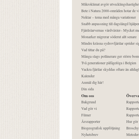
Mikroklimat avgör utvecklingshastighe
Bete i Natura 2000-områden hotar de v
Nektar – tema med många variationer
Snabb anpassning till dagslängd hjälper
Fjärilslarvernas värdväxter– Mycket 
Monarker migrerar söderut allt senare
Mindre kräsna sydrovfjärilar sprider si
Vad tittar du på?
Många slags pollinerare ger större bom
Två generationer påfågelöga i Belgien
Vackra fjärilar skyddas oftare än alldag
Kalender
Anmäl dig här!
Din sida
Om oss
Överva
Bakgrund
Rapport
Vad gör vi
Rapporte
Filmer
Rapporte
Årsrapporter
Hur gör
Biogeografisk uppföljning
Broschy
Nyhetsbrev
Metoder