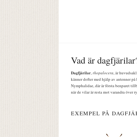
Vad är dagfjärilar
Dagfjärilar
,
rhopalocera
, är huvudsakl
känner dofter med hjälp av antenner på 
Nymphalidae, där är första benparet till
när de vilar är resta mot varandra över r
EXEMPEL PÅ DAGFJÄ