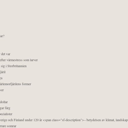
lar?
 det var
efter värmestress som larver
sig i Storbritannien
äril
ga
pärlemorfjärilens former
ver
dollar
gar färg
ecialister
 Sverige och Finland under 120 år <span class="sf-description">– betydelsen av klimat, landska
orrare somrar