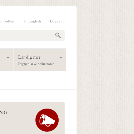
li medlem
In English
Logga in
formulär
Lär dig mer
Dagfjärilar & pollinatörer
ÅNG