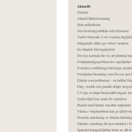
Aktuellt
Nyheter
Aktuell fjärilsforskning
Hela artikellistan
Om forskningsartiklar och referenser
Varför förlorade vi tre svenska dagfjäri
Slingrande slåtter ger större variation
En öländsk blåvingehybrid
Det nya normala får oss att glömma hur
Fortplantningsproblem hos rapsfjärilar 
Svenska svartfläckiga blåvingar sprider 
Förskjuten blomning som försvar mot fj
Fjärilar som pollinerare – en laddad frå
Färg, storlek och genetik skiljer skogs
UV-ljus avslöjar busksnabbvingens lar
Sydrovfjäril har smak för stadslivet
Handel med fjärilar omsätter miljontals 
Vätska i vingmembran kan ge fjärilsvin
Drastisk minskning av danska habitatsp
Fjärilars spridning till nya områden i
Spanska kamgräsfjärilar hotas av allt t