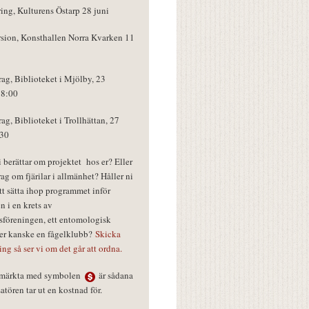
ring, Kulturens Östarp 28 juni
rsion, Konsthallen Norra Kvarken 11
rag, Biblioteket i Mjölby, 23
18:00
rag, Biblioteket i Trollhättan, 27
:30
vi berättar om projektet hos er? Eller
rag om fjärilar i allmänhet? Håller ni
tt sätta ihop programmet inför
n i en krets av
föreningen, ett entomologisk
ler kanske en fågelklubb?
Skicka
ring så ser vi om det går att ordna.
r märkta med symbolen
är sådana
tören tar ut en kostnad för.