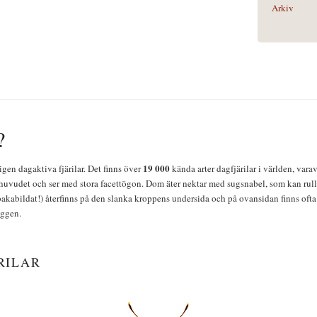
Arkiv
?
19 000
igen dagaktiva fjärilar. Det finns över
kända arter dagfjärilar i världen, vara
huvudet och ser med stora facettögon. Dom äter nektar med sugsnabel, som kan rulla
bakabildat!) återfinns på den slanka kroppens undersida och på ovansidan finns ofta 
yggen.
RILAR