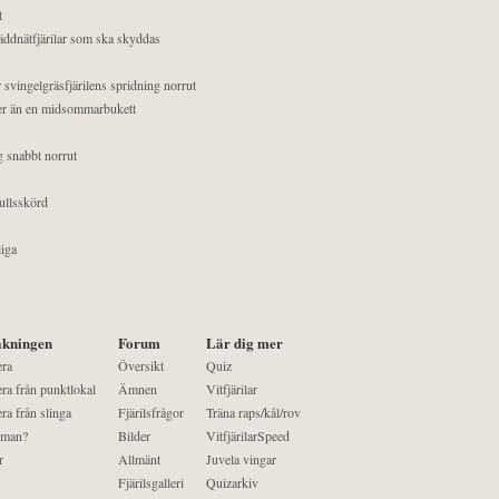
t
äddnätfjärilar som ska skyddas
 svingelgräsfjärilens spridning norrut
mer än en midsommarbukett
g snabbt norrut
ullsskörd
liga
kningen
Forum
Lär dig mer
era
Översikt
Quiz
ra från punktlokal
Ämnen
Vitfjärilar
ra från slinga
Fjärilsfrågor
Träna raps/kål/rov
 man?
Bilder
VitfjärilarSpeed
r
Allmänt
Juvela vingar
Fjärilsgalleri
Quizarkiv