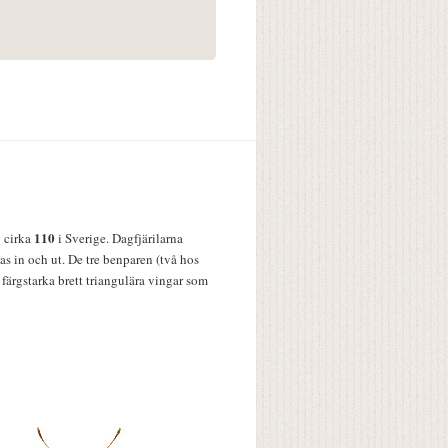
110
v cirka
i Sverige. Dagfjärilarna
s in och ut. De tre benparen (två hos
färgstarka brett triangulära vingar som