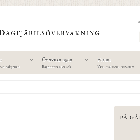
B
Sök
s
Övervakningen
Forum
och bakgrund
Rapportera eller sök
Visa, diskutera, artbestäm
PÅ G