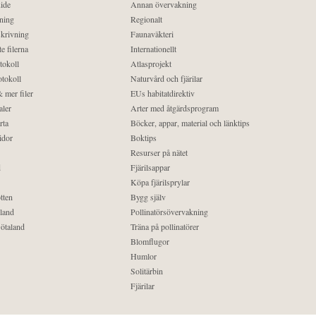
ide
Annan övervakning
ning
Regionalt
krivning
Faunaväkteri
e filerna
Internationellt
tokoll
Atlasprojekt
tokoll
Naturvård och fjärilar
 mer filer
EUs habitatdirektiv
aler
Arter med åtgärdsprogram
rta
Böcker, appar, material och länktips
idor
Boktips
Resurser på nätet
d
Fjärilsappar
Köpa fjärilsprylar
tten
Bygg själv
land
Pollinatörsövervakning
ötaland
Träna på pollinatörer
Blomflugor
Humlor
Solitärbin
Fjärilar