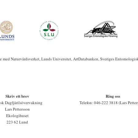
te med Naturvårdsverket, Lunds Universitet, ArtDatabanken, Sveriges Entomologis
Skriv ett brev
Ring oss
sk Dagfjärilsövervakning
Telefon: 046-222 3818 (Lars Petter
Lars Pettersson
Ekologihuset
223 62 Lund