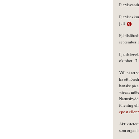
Fjärilsvand
Fjärilsexku
juli
Fjärilsföred
september 
Fjärilsföred
oktober 17
Vill ni att 
ha ett föred
kanske på a
vårens möte
Naturskydds
förening el
epost eller 
Aktivitete
som organisa