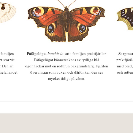
Påfågelöga
Sorgman
 i familjen
,
Inachis io
, art i familjen praktfjärilar.
t stor vit
Påfågelögat kännetecknas av tydliga blå
praktfjäri
r. Den är
ögonfläckar mot en rödbrun bakgrundsfärg. Fjärilen
med bred,
 hela landet
övervintrar som vuxen och därför kan den ses
och rutten
mycket tidigt på våren.