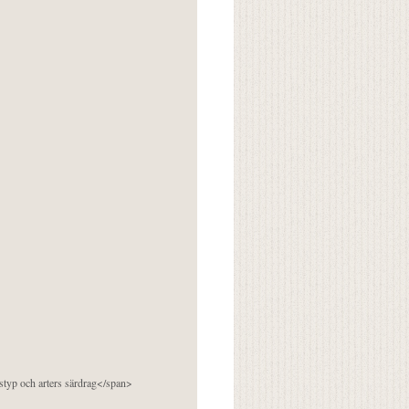
pstyp och arters särdrag</span>