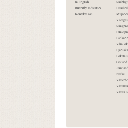
In English
Snabbgu
Butterfly Indicators
Handled
Kontakta oss
Miljöbes
Viktigast
Slingpro
Punktpro
Länkar &
Våra lok
Fjärilska
Lokala s
Gotland
Jämtlan
Närke
Västerbo
Västman
Västra G