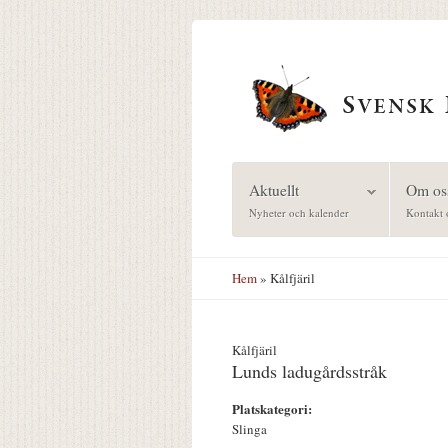
Hoppa till huvudinnehåll
Aktuellt
Om os
Nyheter och kalender
Kontakt 
Hem
» Kålfjäril
Kålfjäril
Lunds ladugårdsstråk
Platskategori:
Slinga