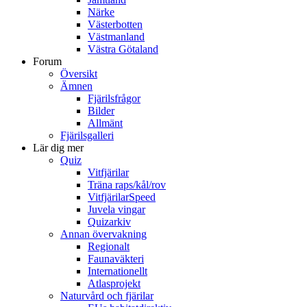
Närke
Västerbotten
Västmanland
Västra Götaland
Forum
Översikt
Ämnen
Fjärilsfrågor
Bilder
Allmänt
Fjärilsgalleri
Lär dig mer
Quiz
Vitfjärilar
Träna raps/kål/rov
VitfjärilarSpeed
Juvela vingar
Quizarkiv
Annan övervakning
Regionalt
Faunaväkteri
Internationellt
Atlasprojekt
Naturvård och fjärilar