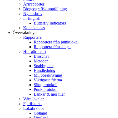
Årsrapporter
Biogeografisk uppföljning
Nyhetsbrev
In English
Butterfly Indicators
Kontakta oss
Övervakningen
Rapportera
Rapportera från punktlokal
Rapportera från slinga
Hur gör man?
Broschyr
Metoder
Snabbguide
Handledning
Miljöbeskrivning
Viktigaste filerna
Slingprotokoll
Punktprotokoll
Länkar & mer filer
Våra lokaler
Fjärilskarta
Lokala sidor
Gotland
Jämtland