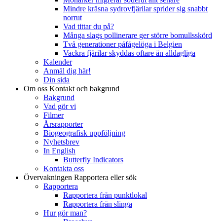
Mindre kräsna sydrovfjärilar sprider sig snabbt
norrut
Vad tittar du på?
Många slags pollinerare ger större bomullsskörd
Två generationer påfågelöga i Belgien
Vackra fjärilar skyddas oftare än alldagliga
Kalender
Anmäl dig här!
Din sida
Om oss
Kontakt och bakgrund
Bakgrund
Vad gör vi
Filmer
Årsrapporter
Biogeografisk uppföljning
Nyhetsbrev
In English
Butterfly Indicators
Kontakta oss
Övervakningen
Rapportera eller sök
Rapportera
Rapportera från punktlokal
Rapportera från slinga
Hur gör man?