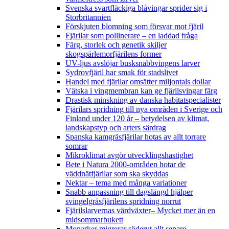
Svenska svartfläckiga blåvingar sprider sig i
Storbritannien
Förskjuten blomning som försvar mot fjäril
Fjärilar som pollinerare – en laddad fråga
Färg, storlek och genetik skiljer
skogspärlemorfjärilens former
UV-ljus avslöjar busksnabbvingens larver
Sydrovfjäril har smak för stadslivet
Handel med fjärilar omsätter miljontals dollar
Vätska i vingmembran kan ge fjärilsvingar färg
Drastisk minskning av danska habitatspecialister
Fjärilars spridning till nya områden i Sverige och
Finland under 120 år
– betydelsen av klimat,
landskapstyp och arters särdrag
Spanska kamgräsfjärilar hotas av allt torrare
somrar
Mikroklimat avgör utvecklingshastighet
Bete i Natura 2000-områden hotar de
väddnätfjärilar som ska skyddas
Nektar – tema med många variationer
Snabb anpassning till dagslängd hjälper
svingelgräsfjärilens spridning norrut
Fjärilslarvernas värdväxter– Mycket mer än en
midsommarbukett
Monarker migrerar söderut allt senare