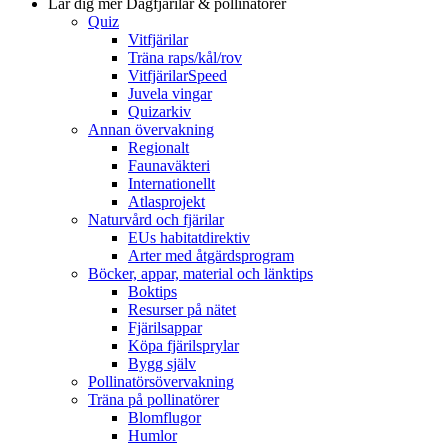
Lär dig mer
Dagfjärilar & pollinatörer
Quiz
Vitfjärilar
Träna raps/kål/rov
VitfjärilarSpeed
Juvela vingar
Quizarkiv
Annan övervakning
Regionalt
Faunaväkteri
Internationellt
Atlasprojekt
Naturvård och fjärilar
EUs habitatdirektiv
Arter med åtgärdsprogram
Böcker, appar, material och länktips
Boktips
Resurser på nätet
Fjärilsappar
Köpa fjärilsprylar
Bygg själv
Pollinatörsövervakning
Träna på pollinatörer
Blomflugor
Humlor