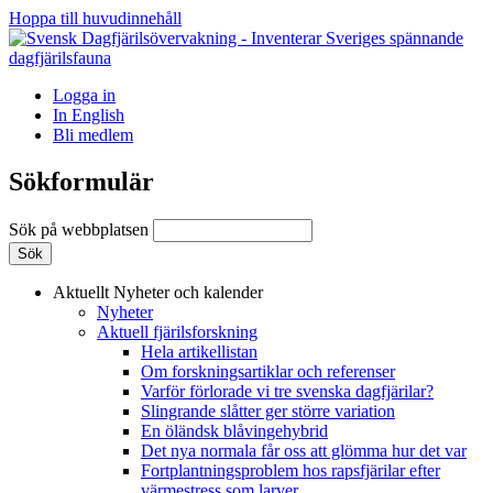
Hoppa till huvudinnehåll
Logga in
In English
Bli medlem
Sökformulär
Sök på webbplatsen
Aktuellt
Nyheter och kalender
Nyheter
Aktuell fjärilsforskning
Hela artikellistan
Om forskningsartiklar och referenser
Varför förlorade vi tre svenska dagfjärilar?
Slingrande slåtter ger större variation
En öländsk blåvingehybrid
Det nya normala får oss att glömma hur det var
Fortplantningsproblem hos rapsfjärilar efter
värmestress som larver