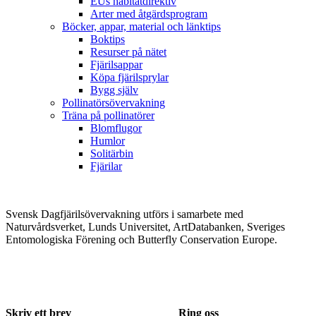
EUs habitatdirektiv
Arter med åtgärdsprogram
Böcker, appar, material och länktips
Boktips
Resurser på nätet
Fjärilsappar
Köpa fjärilsprylar
Bygg själv
Pollinatörsövervakning
Träna på pollinatörer
Blomflugor
Humlor
Solitärbin
Fjärilar
Svensk Dagfjärilsövervakning utförs i samarbete med
Naturvårdsverket, Lunds Universitet, ArtDatabanken, Sveriges
Entomologiska Förening och Butterfly Conservation Europe.
Skriv ett brev
Ring oss