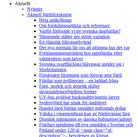
Aktuellt
Nyheter
Aktuell fjärilsforskning
Hela artikellistan
Om forskningsartiklar och referenser
Varför förlorade vi tre svenska dagfjärilar?
Slingrande slåtter ger större variation
En öländsk blåvingehybrid
Det nya normala får oss att glömma hur det var
Fortplantningsproblem hos rapsfjärilar efter
värmestress som larver
Svenska svartfläckiga blåvingar sprider sig i
Storbritannien
Förskjuten blomning som försvar mot fjäril
Fjärilar som pollinerare – en laddad fråga
Färg, storlek och genetik skiljer
skogspärlemorfjärilens former
UV-ljus avslöjar busksnabbvingens larver
Sydrovfjäril har smak för stadslivet
Handel med fjärilar omsätter miljontals dollar
Vätska i vingmembran kan ge fjärilsvingar färg
Drastisk minskning av danska habitatspecialister
Fjärilars spridning till nya områden i Sverige och
Finland under 120 år <span class="sf-
description">– betydelsen av klimat,