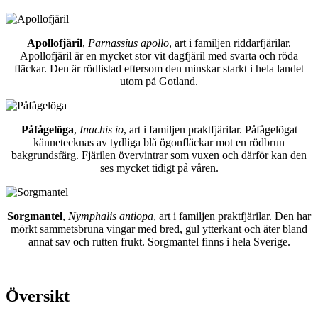
Apollofjäril
,
Parnassius apollo
, art i familjen riddarfjärilar.
Apollofjäril är en mycket stor vit dagfjäril med svarta och röda
fläckar. Den är rödlistad eftersom den minskar starkt i hela landet
utom på Gotland.
Påfågelöga
,
Inachis io
, art i familjen praktfjärilar. Påfågelögat
kännetecknas av tydliga blå ögonfläckar mot en rödbrun
bakgrundsfärg. Fjärilen övervintrar som vuxen och därför kan den
ses mycket tidigt på våren.
Sorgmantel
,
Nymphalis antiopa
, art i familjen praktfjärilar. Den har
mörkt sammetsbruna vingar med bred, gul ytterkant och äter bland
annat sav och rutten frukt. Sorgmantel finns i hela Sverige.
Översikt