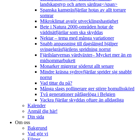
landskapstyp och arters särdrag</span>
Spanska kamgräsfjärilar hotas av allt torrare
somrar
Mikroklimat avgör utvecklingshastighet
Bete i Natura 2000-områden hotar de
väddnätfjärilar som ska skyddas
Nektar – tema med många variationer
Snabb anpassning till dagslängd hjälper
svingelgräsfjärilens spridning norrut
Fjärilslarvernas värdväxter– Mycket mer än en
midsommarbukett
Monarker migrerar söderut allt senare
Mindre kräsna sydrovfjärilar sprider sig snabbt
norrut
Vad tittar du på?
Många slags pollinerare ger större bomullsskörd
Två generationer påfågelöga i Belgien
Vackra fjärilar skyddas oftare än alldagliga
Kalender
Anmäl dig här!
Din sida
Om oss
Bakgrund
Vad gör vi
Filmer