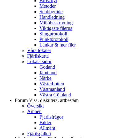
Broschyr
Metoder
Snabbguide
Handledning
Miljöbeskrivning
Viktigaste filerna
Slingprotokoll
Punktprotokoll
Länkar & mer filer
Våra lokaler
Fjärilskarta
Lokala sidor
Gotland
Jämtland
Närke
Västerbotten
Västmanland
Västra Götaland
Forum
Visa, diskutera, artbestäm
Översikt
Ämnen
Fjärilsfrågor
Bilder
Allmänt
Fjärilsgalleri