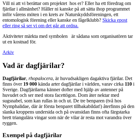
Vill ni att vi berättar om projektet hos er? Eller ha ett föredrag om
fjärilar i allmänhet? Håller ni kanske på att sätta ihop programmet
inför vårens möten i en krets av Naturskyddsföreningen, ett
entomologisk förening eller kanske en fågelklubb?
Skicka epost
eller ring så ser vi om det går att ordna.
Aktiviteter märkta med symbolen
är sådana som organisatören tar
ut en kostnad för.
Arkiv
Vad är dagfjärilar?
Dagfjärilar
,
rhopalocera
, är huvudsakligen dagaktiva fjärilar. Det
finns över
19 000
kända arter dagfjärilar i världen, varav cirka
110
i
Sverige. Dagfjärilarna känner dofter med hjälp av antenner på
huvudet och ser med stora facettögon. Dom äter nektar med
sugsnabel, som kan rullas in och ut. De tre benparen (två hos
Nymphalidae, där är första benparet tillbakabildat!) återfinns på den
slanka kroppens undersida och på ovansidan finns ofta färgstarka
brett triangulära vingar som när de vilar är resta mot varandra över
ryggen.
Exempel på dagfjärilar