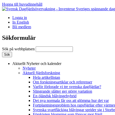
Hoppa till huvudinnehåll
Logga in
In English
Bli medlem
Sökformulär
Sök på webbplatsen
Aktuellt
Nyheter och kalender
Nyheter
Aktuell fjärilsforskning
Hela artikellistan
Om forskningsartiklar och referenser
Varför förlorade vi tre svenska dagfjärilar?
Slingrande slåtter ger större variation
En öländsk blåvingehybrid
Det nya normala får oss att glömma hur det var
Fortplantningsproblem hos rapsfjärilar efter värmes
Svenska svartfläckiga blåvingar sprider sig i Storb
Förskjuten blomning som försvar mot fjäril