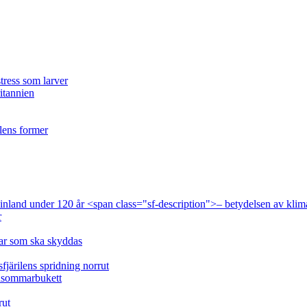
tress som larver
ritannien
ilens former
 Finland under 120 år <span class="sf-description">– betydelsen av klim
r
lar som ska skyddas
fjärilens spridning norrut
idsommarbukett
rut