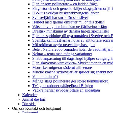
Fjärilar som pollinerare – en laddad fråga
Färg, storlek och genetik skiljer skogspärlemorfjär
UV-ljus avslöjar busksnabbvingens larver
Sydrovfjäril har smak för stadslivet
Handel med fjärilar omsätter miljontals dollar
Vätska i vingmembran kan ge fjärilsvingar färg
Drastisk minskning av danska habitatspecialister
Fjärilars spridning till nya områden i Sverige och
Spanska kamgräsfjärilar hotas av allt torrare somra
Mikroklimat avgör utvecklingshastighet
Bete i Natura 2000-områden hotar de väddnätfjäri
Nektar – tema med många variationer
Snabb anpassning till dagslängd hjälper svingelgräs
Fjärilslarvernas värdväxter– Mycket mer än en m
Monarker migrerar söderut allt senare
Mindre kräsna sydrovfjärilar sprider sig snabbt nor
Vad tittar du på?
Många slags pollinerare ger större bomullsskörd
Två generationer påfågelöga i Belgien
Vackra fjärilar skyddas oftare än alldagliga
Kalender
Anmäl dig här!
Din sida
Om oss
Kontakt och bakgrund
Bakgrund