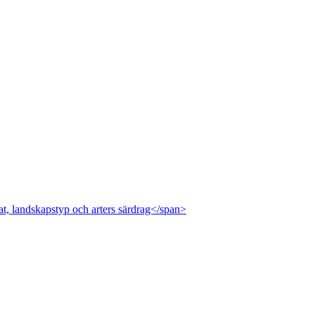
at, landskapstyp och arters särdrag</span>