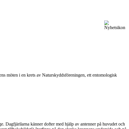
vårens möten i en krets av Naturskyddsföreningen, ett entomologisk
ge. Dagfjärilarna känner dofter med hjälp av antenner på huvudet och