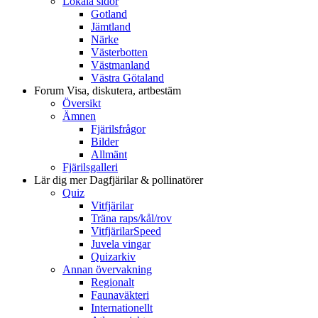
Lokala sidor
Gotland
Jämtland
Närke
Västerbotten
Västmanland
Västra Götaland
Forum
Visa, diskutera, artbestäm
Översikt
Ämnen
Fjärilsfrågor
Bilder
Allmänt
Fjärilsgalleri
Lär dig mer
Dagfjärilar & pollinatörer
Quiz
Vitfjärilar
Träna raps/kål/rov
VitfjärilarSpeed
Juvela vingar
Quizarkiv
Annan övervakning
Regionalt
Faunaväkteri
Internationellt