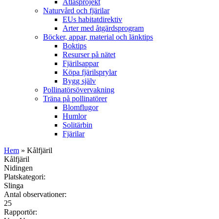
Atlasprojekt
Naturvård och fjärilar
EUs habitatdirektiv
Arter med åtgärdsprogram
Böcker, appar, material och länktips
Boktips
Resurser på nätet
Fjärilsappar
Köpa fjärilsprylar
Bygg själv
Pollinatörsövervakning
Träna på pollinatörer
Blomflugor
Humlor
Solitärbin
Fjärilar
Hem
» Kålfjäril
Kålfjäril
Nidingen
Platskategori:
Slinga
Antal observationer:
25
Rapportör: