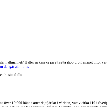
järilar i allmänhet? Håller ni kanske på att sätta ihop programmet inför 
om det går att ordna.
en kostnad för.
nns över
19 000
kända arter dagfjärilar i världen, varav cirka
110
i Sveri