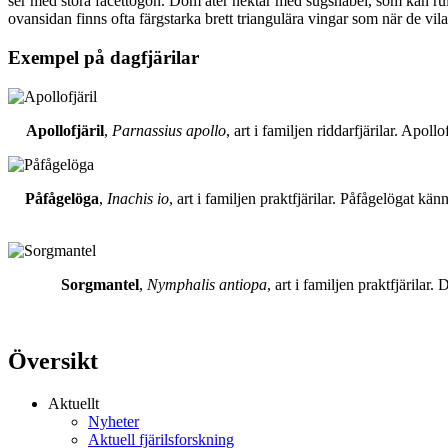
ser med stora facettögon. Dom äter nektar med sugsnabel, som kan rull
ovansidan finns ofta färgstarka brett triangulära vingar som när de vil
Exempel på dagfjärilar
Apollofjäril
,
Parnassius apollo
, art i familjen riddarfjärilar. Apol
Påfågelöga
,
Inachis io
, art i familjen praktfjärilar. Påfågelögat 
Sorgmantel
,
Nymphalis antiopa
, art i familjen praktfjärila
Översikt
Aktuellt
Nyheter
Aktuell fjärilsforskning