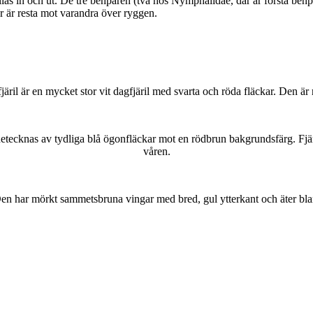
as in och ut. De tre benparen (två hos Nymphalidae, där är första benpa
ar är resta mot varandra över ryggen.
lofjäril är en mycket stor vit dagfjäril med svarta och röda fläckar. Den 
kännetecknas av tydliga blå ögonfläckar mot en rödbrun bakgrundsfärg. Fj
våren.
r. Den har mörkt sammetsbruna vingar med bred, gul ytterkant och äter bla