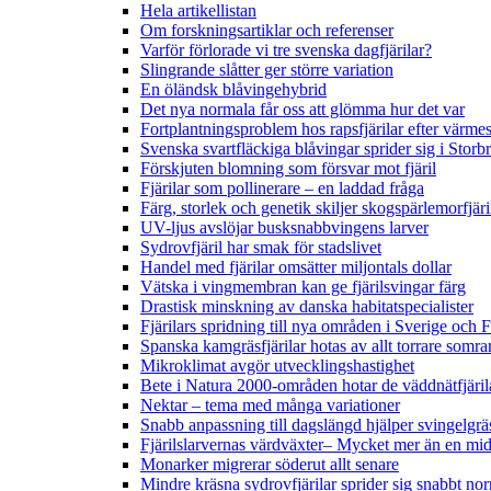
Hela artikellistan
Om forskningsartiklar och referenser
Varför förlorade vi tre svenska dagfjärilar?
Slingrande slåtter ger större variation
En öländsk blåvingehybrid
Det nya normala får oss att glömma hur det var
Fortplantningsproblem hos rapsfjärilar efter värmes
Svenska svartfläckiga blåvingar sprider sig i Storb
Förskjuten blomning som försvar mot fjäril
Fjärilar som pollinerare – en laddad fråga
Färg, storlek och genetik skiljer skogspärlemorfjär
UV-ljus avslöjar busksnabbvingens larver
Sydrovfjäril har smak för stadslivet
Handel med fjärilar omsätter miljontals dollar
Vätska i vingmembran kan ge fjärilsvingar färg
Drastisk minskning av danska habitatspecialister
Fjärilars spridning till nya områden i Sverige och
Spanska kamgräsfjärilar hotas av allt torrare somra
Mikroklimat avgör utvecklingshastighet
Bete i Natura 2000-områden hotar de väddnätfjäri
Nektar – tema med många variationer
Snabb anpassning till dagslängd hjälper svingelgräs
Fjärilslarvernas värdväxter– Mycket mer än en m
Monarker migrerar söderut allt senare
Mindre kräsna sydrovfjärilar sprider sig snabbt nor