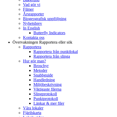
Vad gör vi
Filmer
Årsrapporter
Biogeografisk uppföljning
Nyhetsbrev
In English
Butterfly Indicators
Kontakta oss
Övervakningen
Rapportera eller sök
Rapportera
Rapportera från punktlokal
Rapportera från slinga
Hur gör man?
Broschyr
Metoder
Snabbguide
Handledning
Miljöbeskrivning
Viktigaste filerna
Slingprotokoll
Punktprotokoll
Länkar & mer filer
Våra lokaler
Fjärilskarta