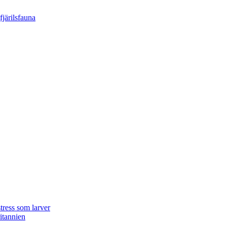
tress som larver
ritannien