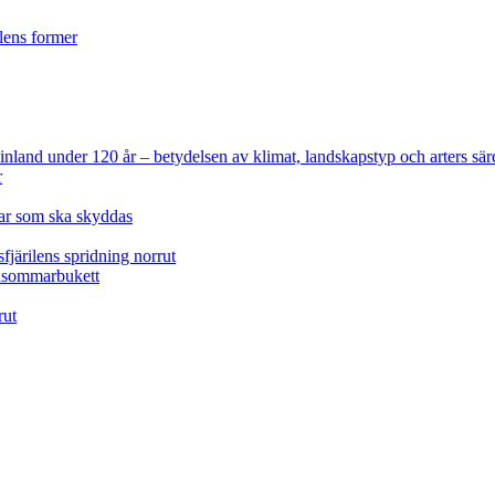
ilens former
 Finland under 120 år
– betydelsen av klimat, landskapstyp och arters sär
r
lar som ska skyddas
fjärilens spridning norrut
idsommarbukett
rut