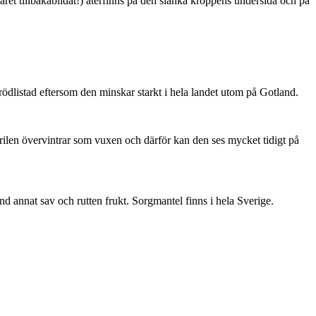
ret tillbakabildat!) återfinns på den slanka kroppens undersida och på
är rödlistad eftersom den minskar starkt i hela landet utom på Gotland.
ärilen övervintrar som vuxen och därför kan den ses mycket tidigt på
nd annat sav och rutten frukt. Sorgmantel finns i hela Sverige.