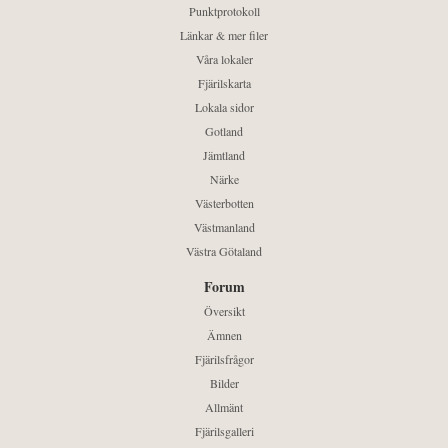
Punktprotokoll
Länkar & mer filer
Våra lokaler
Fjärilskarta
Lokala sidor
Gotland
Jämtland
Närke
Västerbotten
Västmanland
Västra Götaland
Forum
Översikt
Ämnen
Fjärilsfrågor
Bilder
Allmänt
Fjärilsgalleri