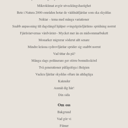
Mikroklimat avgör utvecklingshastighet
Bete i Natura 2000-områden hotar de väddnätfjärilar som ska skyddas
Nektar – tema med många variationer
Snabb anpassning till dagslängd hjälper svingelgräsfjärilens spridning norrut
Fjärilslarvernas värdväxter– Mycket mer än en midsommarbukett
Monarker migrerar söderut allt senare
Mindre kräsna sydrovfjärilar sprider sig snabbt norrut
Vad tittar du på?
Många slags pollinerare ger större bomullsskörd
Två generationer påfågelöga i Belgien
Vackra fjärilar skyddas oftare än alldagliga
Kalender
Anmäl dig här!
Din sida
Om oss
Bakgrund
Vad gör vi
Filmer