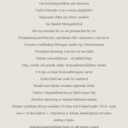
Om forskningsartiklar och referenser
Varför förlorade vi tre svenska dagfjärilar?
Slingrande slåtter ger större variation
En öländsk blåvingehybrid
Det nya normala får oss att glömma hur det var
Fortplantningsproblem hos rapsfjärilar efter värmestress som larver
Svenska svartfläckiga blåvingar sprider sig i Storbritannien
Förskjuten blomning som försvar mot fjäril
Fjärilar som pollinerare – en laddad fråga
Färg, storlek och genetik skiljer skogspärlemorfjärilens former
UV-ljus avslöjar busksnabbvingens larver
Sydrovfjäril har smak för stadslivet
Handel med fjärilar omsätter miljontals dollar
Vätska i vingmembran kan ge fjärilsvingar färg
Drastisk minskning av danska habitatspecialister
Fjärilars spridning till nya områden i Sverige och Finland under 120 år <span
class="sf-description">– betydelsen av klimat, landskapstyp och arters
särdrag</span>
Spanska kamgräsfjärilar hotas av allt torrare somrar