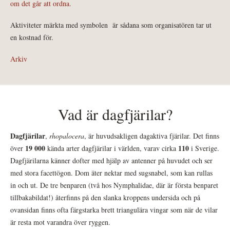
om det går att ordna.
Aktiviteter märkta med symbolen
är sådana som organisatören tar ut
en kostnad för.
Arkiv
Vad är dagfjärilar?
Dagfjärilar
,
rhopalocera
, är huvudsakligen dagaktiva fjärilar. Det finns
19 000
110
över
kända arter dagfjärilar i världen, varav cirka
i Sverige.
Dagfjärilarna känner dofter med hjälp av antenner på huvudet och ser
med stora facettögon. Dom äter nektar med sugsnabel, som kan rullas
in och ut. De tre benparen (två hos Nymphalidae, där är första benparet
tillbakabildat!) återfinns på den slanka kroppens undersida och på
ovansidan finns ofta färgstarka brett triangulära vingar som när de vilar
är resta mot varandra över ryggen.