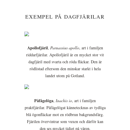
EXEMPEL PÅ DAGFJÄRILAR
Apollofjäril
,
Parnassius apollo
, art i familjen
riddarfjärilar. Apollofjäril är en mycket stor vit
dagfjäril med svarta och röda fläckar. Den är
rödlistad eftersom den minskar starkt i hela
landet utom på Gotland.
Påfågelöga
,
Inachis io
, art i familjen
praktfjärilar. Påfågelögat kännetecknas av tydliga
blå ögonfläckar mot en rödbrun bakgrundsfärg.
Fjärilen övervintrar som vuxen och därför kan
den ses mycket tidigt på våren.