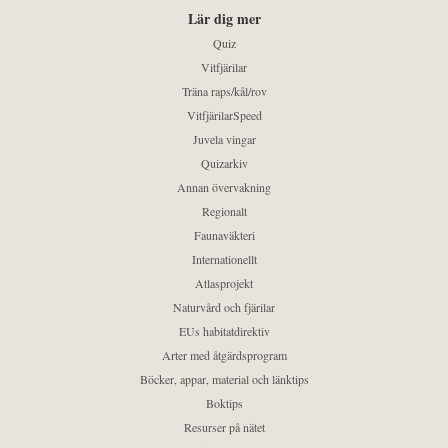
Lär dig mer
Quiz
Vitfjärilar
Träna raps/kål/rov
VitfjärilarSpeed
Juvela vingar
Quizarkiv
Annan övervakning
Regionalt
Faunaväkteri
Internationellt
Atlasprojekt
Naturvård och fjärilar
EUs habitatdirektiv
Arter med åtgärdsprogram
Böcker, appar, material och länktips
Boktips
Resurser på nätet