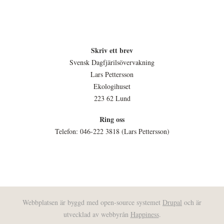
Skriv ett brev
Svensk Dagfjärilsövervakning
Lars Pettersson
Ekologihuset
223 62 Lund
Ring oss
Telefon: 046-222 3818 (Lars Pettersson)
Webbplatsen är byggd med open-source systemet
Drupal
och är
utvecklad av webbyrån
Happiness
.