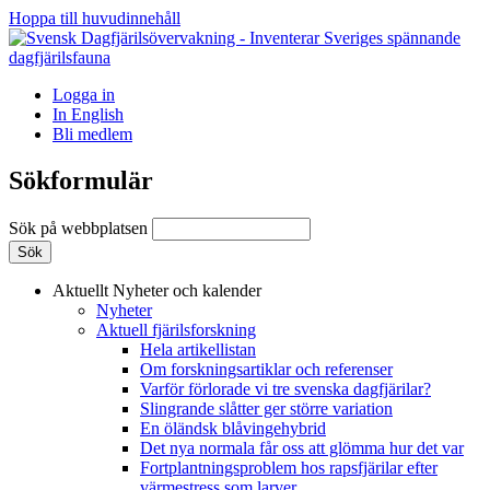
Hoppa till huvudinnehåll
Logga in
In English
Bli medlem
Sökformulär
Sök på webbplatsen
Aktuellt
Nyheter och kalender
Nyheter
Aktuell fjärilsforskning
Hela artikellistan
Om forskningsartiklar och referenser
Varför förlorade vi tre svenska dagfjärilar?
Slingrande slåtter ger större variation
En öländsk blåvingehybrid
Det nya normala får oss att glömma hur det var
Fortplantningsproblem hos rapsfjärilar efter
värmestress som larver