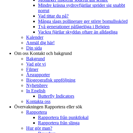
Mindre kräsna sydrovfjärilar sprider sig snabbt
norrut
Vad tittar du på?
Många slags pollinerare ger större bomullsskörd
Två generationer påfågelöga i Belgien
Vackra fjärilar skyddas oftare än alldagliga
Kalender
Anmäl dig här!
Din sida
Om oss
Kontakt och bakgrund
Bakgrund
Vad gör vi
Filmer
Årsrapporter
Biogeografisk uppföljning
Nyhetsbrev
In English
Butterfly Indicators
Kontakta oss
Övervakningen
Rapportera eller sök
Rapportera
Rapportera från punktlokal
Rapportera från slinga
Hur gör man?