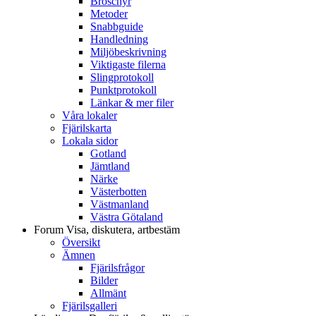
Broschyr
Metoder
Snabbguide
Handledning
Miljöbeskrivning
Viktigaste filerna
Slingprotokoll
Punktprotokoll
Länkar & mer filer
Våra lokaler
Fjärilskarta
Lokala sidor
Gotland
Jämtland
Närke
Västerbotten
Västmanland
Västra Götaland
Forum
Visa, diskutera, artbestäm
Översikt
Ämnen
Fjärilsfrågor
Bilder
Allmänt
Fjärilsgalleri