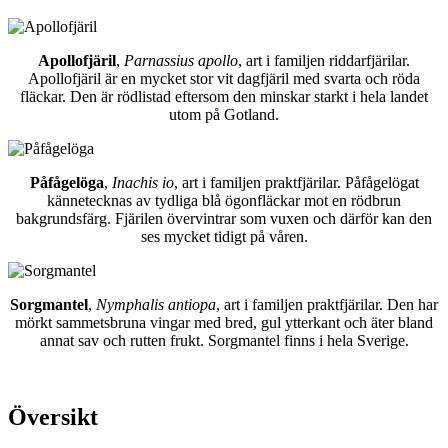
Apollofjäril
,
Parnassius apollo
, art i familjen riddarfjärilar.
Apollofjäril är en mycket stor vit dagfjäril med svarta och röda
fläckar. Den är rödlistad eftersom den minskar starkt i hela landet
utom på Gotland.
Påfågelöga
,
Inachis io
, art i familjen praktfjärilar. Påfågelögat
kännetecknas av tydliga blå ögonfläckar mot en rödbrun
bakgrundsfärg. Fjärilen övervintrar som vuxen och därför kan den
ses mycket tidigt på våren.
Sorgmantel
,
Nymphalis antiopa
, art i familjen praktfjärilar. Den har
mörkt sammetsbruna vingar med bred, gul ytterkant och äter bland
annat sav och rutten frukt. Sorgmantel finns i hela Sverige.
Översikt