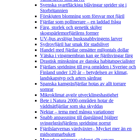
Svenska svartfläckiga blåvingar sprider sig i
Storbritannien
Förskjuten blomning som försvar mot fjäril
Fjärilar som pollinerare – en laddad fråga
Färg, storlek och genetik skiljer
skogspärlemorfjärilens former
UV-ljus avslöjar busksnabbvingens larver
Sydrovfjäril har smak för stadslivet
Handel med fjärilar omsätter miljontals dollar
Vätska i vingmembran kan ge fjärilsvingar färg
Drastisk minskning av danska habitatspecialister
Fjärilars spridning till nya områden i Sverige och
Finland under 120 år
– betydelsen av klimat,
landskapstyp och arters särdrag
Spanska kamgräsfjärilar hotas av allt torrare
somrar
Mikroklimat avgör utvecklingshastighet
Bete i Natura 2000-områden hotar de
väddnätfjärilar som ska skyddas
Nektar – tema med många variationer
Snabb anpassning till dagslängd hjälper
svingelgräsfjärilens spridning norrut
Fjärilslarvernas värdväxter– Mycket mer än en
midsommarbukett
Monarker migrerar söderut allt senare