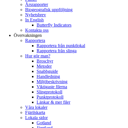
Årsrapporter
Biogeografisk uppföljning
Nyhetsbrev
In English
Butterfly Indicators
Kontakta oss
Övervakningen
Rapportera
Rapportera från punktlokal
Rapportera från slinga
Hur gör man?
Broschyr
Metoder
Snabbguide
Handledning
Miljöbeskrivning
Viktigaste filerna
Slingprotokoll
Punktprotokoll
Länkar & mer filer
Våra lokaler
Fjärilskarta
Lokala sidor
Gotland
Jämtland