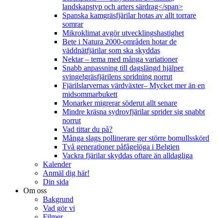
landskapstyp och arters särdrag</span>
Spanska kamgräsfjärilar hotas av allt torrare
somrar
Mikroklimat avgör utvecklingshastighet
Bete i Natura 2000-områden hotar de
väddnätfjärilar som ska skyddas
Nektar – tema med många variationer
Snabb anpassning till dagslängd hjälper
svingelgräsfjärilens spridning norrut
Fjärilslarvernas värdväxter– Mycket mer än en
midsommarbukett
Monarker migrerar söderut allt senare
Mindre kräsna sydrovfjärilar sprider sig snabbt
norrut
Vad tittar du på?
Många slags pollinerare ger större bomullsskörd
Två generationer påfågelöga i Belgien
Vackra fjärilar skyddas oftare än alldagliga
Kalender
Anmäl dig här!
Din sida
Om oss
Bakgrund
Vad gör vi
Filmer