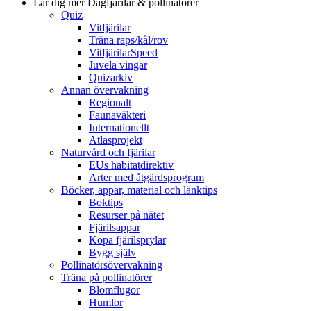
Lär dig mer
Dagfjärilar & pollinatörer
Quiz
Vitfjärilar
Träna raps/kål/rov
VitfjärilarSpeed
Juvela vingar
Quizarkiv
Annan övervakning
Regionalt
Faunaväkteri
Internationellt
Atlasprojekt
Naturvård och fjärilar
EUs habitatdirektiv
Arter med åtgärdsprogram
Böcker, appar, material och länktips
Boktips
Resurser på nätet
Fjärilsappar
Köpa fjärilsprylar
Bygg själv
Pollinatörsövervakning
Träna på pollinatörer
Blomflugor
Humlor