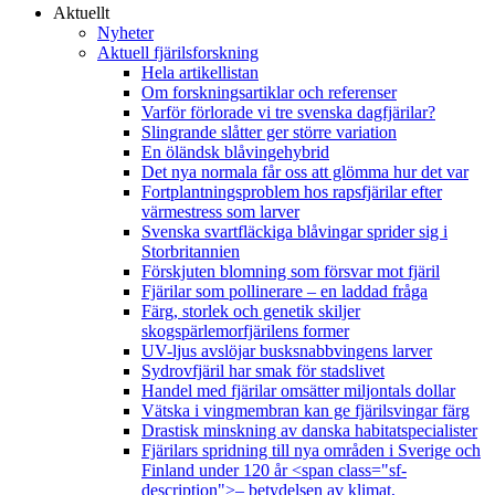
Aktuellt
Nyheter
Aktuell fjärilsforskning
Hela artikellistan
Om forskningsartiklar och referenser
Varför förlorade vi tre svenska dagfjärilar?
Slingrande slåtter ger större variation
En öländsk blåvingehybrid
Det nya normala får oss att glömma hur det var
Fortplantningsproblem hos rapsfjärilar efter
värmestress som larver
Svenska svartfläckiga blåvingar sprider sig i
Storbritannien
Förskjuten blomning som försvar mot fjäril
Fjärilar som pollinerare – en laddad fråga
Färg, storlek och genetik skiljer
skogspärlemorfjärilens former
UV-ljus avslöjar busksnabbvingens larver
Sydrovfjäril har smak för stadslivet
Handel med fjärilar omsätter miljontals dollar
Vätska i vingmembran kan ge fjärilsvingar färg
Drastisk minskning av danska habitatspecialister
Fjärilars spridning till nya områden i Sverige och
Finland under 120 år <span class="sf-
description">– betydelsen av klimat,