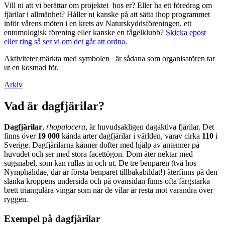
Vill ni att vi berättar om projektet hos er? Eller ha ett föredrag om
fjärilar i allmänhet? Håller ni kanske på att sätta ihop programmet
inför vårens möten i en krets av Naturskyddsföreningen, ett
entomologisk förening eller kanske en fågelklubb?
Skicka epost
eller ring så ser vi om det går att ordna.
Aktiviteter märkta med symbolen
är sådana som organisatören tar
ut en kostnad för.
Arkiv
Vad är dagfjärilar?
Dagfjärilar
,
rhopalocera
, är huvudsakligen dagaktiva fjärilar. Det
finns över
19 000
kända arter dagfjärilar i världen, varav cirka
110
i
Sverige. Dagfjärilarna känner dofter med hjälp av antenner på
huvudet och ser med stora facettögon. Dom äter nektar med
sugsnabel, som kan rullas in och ut. De tre benparen (två hos
Nymphalidae, där är första benparet tillbakabildat!) återfinns på den
slanka kroppens undersida och på ovansidan finns ofta färgstarka
brett triangulära vingar som när de vilar är resta mot varandra över
ryggen.
Exempel på dagfjärilar