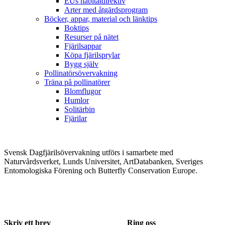
EUs habitatdirektiv
Arter med åtgärdsprogram
Böcker, appar, material och länktips
Boktips
Resurser på nätet
Fjärilsappar
Köpa fjärilsprylar
Bygg själv
Pollinatörsövervakning
Träna på pollinatörer
Blomflugor
Humlor
Solitärbin
Fjärilar
Svensk Dagfjärilsövervakning utförs i samarbete med
Naturvårdsverket, Lunds Universitet, ArtDatabanken, Sveriges
Entomologiska Förening och Butterfly Conservation Europe.
Skriv ett brev
Ring oss