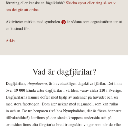
förening eller kanske en fågelklubb?
Skicka epost eller ring så ser vi
om det går att ordna.
Aktiviteter märkta med symbolen
är sådana som organisatören tar ut
en kostnad för.
Arkiv
Vad är dagfjärilar?
Dagfjärilar
,
rhopalocera
, är huvudsakligen dagaktiva fjärilar. Det finns
19 000
110
över
kända arter dagfjärilar i världen, varav cirka
i Sverige.
Dagfjärilarna känner dofter med hjälp av antenner på huvudet och ser
med stora facettögon. Dom äter nektar med sugsnabel, som kan rullas
in och ut. De tre benparen (två hos Nymphalidae, där är första benparet
tillbakabildat!) återfinns på den slanka kroppens undersida och på
ovansidan finns ofta färgstarka brett triangulära vingar som när de vilar