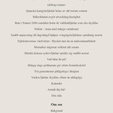
särdrag</span>
Spanska kamgräsfjärilar hotas av allt torrare somrar
Mikroklimat avgör utvecklingshastighet
Bete i Natura 2000-områden hotar de väddnätfjärilar som ska skyddas
Nektar – tema med många variationer
Snabb anpassning till dagslängd hjälper svingelgräsfjärilens spridning norrut
Fjärilslarvernas värdväxter– Mycket mer än en midsommarbukett
Monarker migrerar söderut allt senare
Mindre kräsna sydrovfjärilar sprider sig snabbt norrut
Vad tittar du på?
Många slags pollinerare ger större bomullsskörd
Två generationer påfågelöga i Belgien
Vackra fjärilar skyddas oftare än alldagliga
Kalender
Anmäl dig här!
Din sida
Om oss
Bakgrund