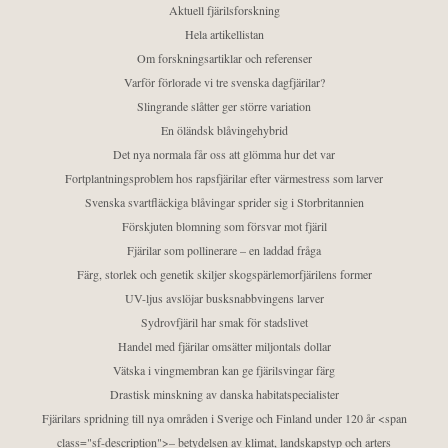
Aktuell fjärilsforskning
Hela artikellistan
Om forskningsartiklar och referenser
Varför förlorade vi tre svenska dagfjärilar?
Slingrande slåtter ger större variation
En öländsk blåvingehybrid
Det nya normala får oss att glömma hur det var
Fortplantningsproblem hos rapsfjärilar efter värmestress som larver
Svenska svartfläckiga blåvingar sprider sig i Storbritannien
Förskjuten blomning som försvar mot fjäril
Fjärilar som pollinerare – en laddad fråga
Färg, storlek och genetik skiljer skogspärlemorfjärilens former
UV-ljus avslöjar busksnabbvingens larver
Sydrovfjäril har smak för stadslivet
Handel med fjärilar omsätter miljontals dollar
Vätska i vingmembran kan ge fjärilsvingar färg
Drastisk minskning av danska habitatspecialister
Fjärilars spridning till nya områden i Sverige och Finland under 120 år <span
class="sf-description">– betydelsen av klimat, landskapstyp och arters