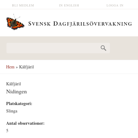
Hoppa till huvudinnehåll
BLI MEDLEM
IN ENGLISH
LOGGA IN
Sökformulär
Hem
» Kålfjäril
Kålfjäril
Nidingen
Platskategori:
Slinga
Antal observationer:
5