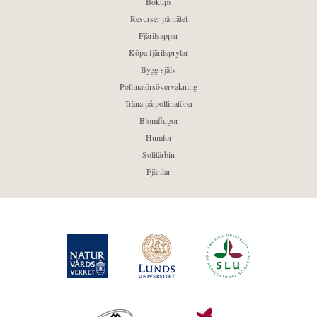
Boktips
Resurser på nätet
Fjärilsappar
Köpa fjärilsprylar
Bygg själv
Pollinatörsövervakning
Träna på pollinatörer
Blomflugor
Humlor
Solitärbin
Fjärilar