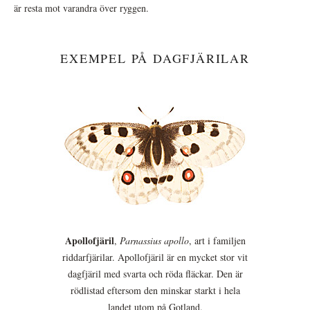
är resta mot varandra över ryggen.
EXEMPEL PÅ DAGFJÄRILAR
Apollofjäril
,
Parnassius apollo
, art i familjen
riddarfjärilar. Apollofjäril är en mycket stor vit
dagfjäril med svarta och röda fläckar. Den är
rödlistad eftersom den minskar starkt i hela
landet utom på Gotland.