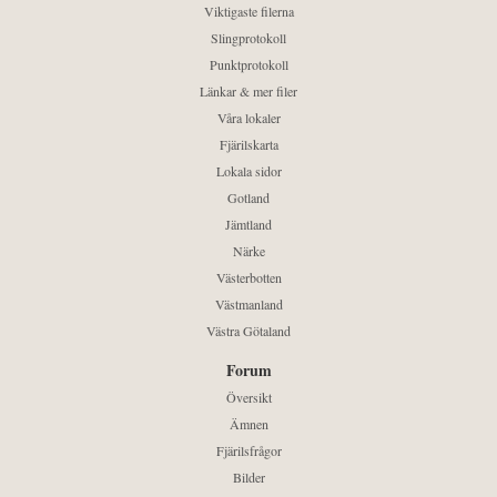
Viktigaste filerna
Slingprotokoll
Punktprotokoll
Länkar & mer filer
Våra lokaler
Fjärilskarta
Lokala sidor
Gotland
Jämtland
Närke
Västerbotten
Västmanland
Västra Götaland
Forum
Översikt
Ämnen
Fjärilsfrågor
Bilder