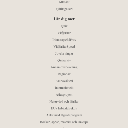
Allmänt
Fjärilsgalleri
Lär dig mer
Quiz
Vitfjärilar
Träna raps/kål/rov
VitfjärilarSpeed
Juvela vingar
Quizarkiv
Annan övervakning
Regionalt
Faunaväkteri
Internationellt
Atlasprojekt
Naturvård och fjärilar
EUs habitatdirektiv
Arter med åtgärdsprogram
Böcker, appar, material och länktips