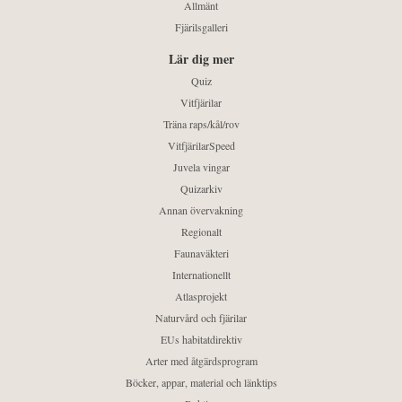
Allmänt
Fjärilsgalleri
Lär dig mer
Quiz
Vitfjärilar
Träna raps/kål/rov
VitfjärilarSpeed
Juvela vingar
Quizarkiv
Annan övervakning
Regionalt
Faunaväkteri
Internationellt
Atlasprojekt
Naturvård och fjärilar
EUs habitatdirektiv
Arter med åtgärdsprogram
Böcker, appar, material och länktips