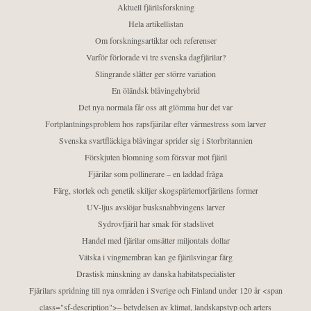
Aktuell fjärilsforskning
Hela artikellistan
Om forskningsartiklar och referenser
Varför förlorade vi tre svenska dagfjärilar?
Slingrande slåtter ger större variation
En öländsk blåvingehybrid
Det nya normala får oss att glömma hur det var
Fortplantningsproblem hos rapsfjärilar efter värmestress som larver
Svenska svartfläckiga blåvingar sprider sig i Storbritannien
Förskjuten blomning som försvar mot fjäril
Fjärilar som pollinerare – en laddad fråga
Färg, storlek och genetik skiljer skogspärlemorfjärilens former
UV-ljus avslöjar busksnabbvingens larver
Sydrovfjäril har smak för stadslivet
Handel med fjärilar omsätter miljontals dollar
Vätska i vingmembran kan ge fjärilsvingar färg
Drastisk minskning av danska habitatspecialister
Fjärilars spridning till nya områden i Sverige och Finland under 120 år <span
class="sf-description">– betydelsen av klimat, landskapstyp och arters