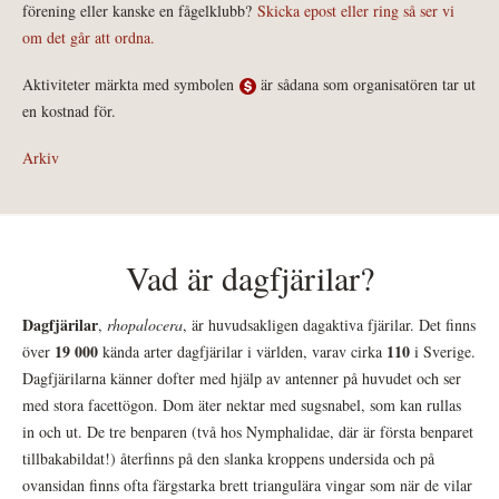
förening eller kanske en fågelklubb?
Skicka epost eller ring så ser vi
om det går att ordna.
Aktiviteter märkta med symbolen
är sådana som organisatören tar ut
en kostnad för.
Arkiv
Vad är dagfjärilar?
Dagfjärilar
,
rhopalocera
, är huvudsakligen dagaktiva fjärilar. Det finns
19 000
110
över
kända arter dagfjärilar i världen, varav cirka
i Sverige.
Dagfjärilarna känner dofter med hjälp av antenner på huvudet och ser
med stora facettögon. Dom äter nektar med sugsnabel, som kan rullas
in och ut. De tre benparen (två hos Nymphalidae, där är första benparet
tillbakabildat!) återfinns på den slanka kroppens undersida och på
ovansidan finns ofta färgstarka brett triangulära vingar som när de vilar