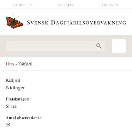
Hoppa till huvudinnehåll
BLI MEDLEM
IN ENGLISH
LOGGA IN
Sökformulär
Hem
» Kålfjäril
Kålfjäril
Nidingen
Platskategori:
Slinga
Antal observationer:
25