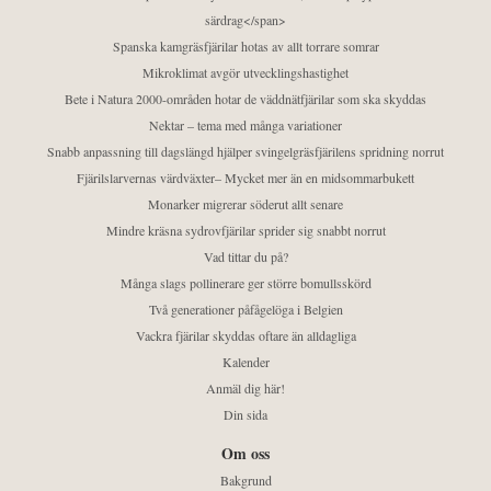
särdrag</span>
Spanska kamgräsfjärilar hotas av allt torrare somrar
Mikroklimat avgör utvecklingshastighet
Bete i Natura 2000-områden hotar de väddnätfjärilar som ska skyddas
Nektar – tema med många variationer
Snabb anpassning till dagslängd hjälper svingelgräsfjärilens spridning norrut
Fjärilslarvernas värdväxter– Mycket mer än en midsommarbukett
Monarker migrerar söderut allt senare
Mindre kräsna sydrovfjärilar sprider sig snabbt norrut
Vad tittar du på?
Många slags pollinerare ger större bomullsskörd
Två generationer påfågelöga i Belgien
Vackra fjärilar skyddas oftare än alldagliga
Kalender
Anmäl dig här!
Din sida
Om oss
Bakgrund