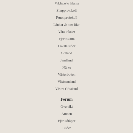
Viktigaste filerna
Slingprotokoll
Punktprotokoll
Länkar & mer filer
Våra lokaler
Fjärilskarta
Lokala sidor
Gotland
Jämtland
Närke
Västerbotten
Västmanland
Västra Götaland
Forum
Översikt
Ämnen
Fjärilsfrågor
Bilder