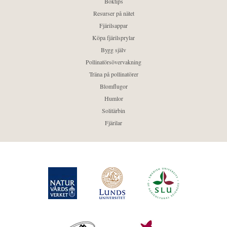
Boktips
Resurser på nätet
Fjärilsappar
Köpa fjärilsprylar
Bygg själv
Pollinatörsövervakning
Träna på pollinatörer
Blomflugor
Humlor
Solitärbin
Fjärilar