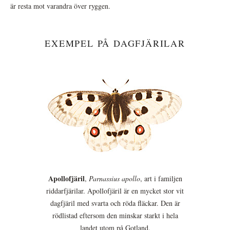
är resta mot varandra över ryggen.
EXEMPEL PÅ DAGFJÄRILAR
Apollofjäril
,
Parnassius apollo
, art i familjen
riddarfjärilar. Apollofjäril är en mycket stor vit
dagfjäril med svarta och röda fläckar. Den är
rödlistad eftersom den minskar starkt i hela
landet utom på Gotland.