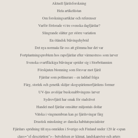
Aktuell fjärilsforskning
Hela artikellistan
Om forskningsartiklar och referenser
Varför förlorade vi tre svenska dagfjärilar?
Slingrande slåtter ger större variation
En öländsk blåvingehybrid
Det nya normala får oss att glömma hur det var
Fortplantningsproblem hos rapsfjärilar efter värmestress som larver
Svenska svartfläckiga blåvingar sprider sig i Storbritannien
Förskjuten blomning som försvar mot fjäril
Fjärilar som pollinerare – en laddad fråga
Färg, storlek och genetik skiljer skogspärlemorfjärilens former
UV-ljus avslöjar busksnabbvingens larver
Sydrovfjäril har smak för stadslivet
Handel med fjärilar omsätter miljontals dollar
Vätska i vingmembran kan ge fjärilsvingar färg
Drastisk minskning av danska habitatspecialister
Fjärilars spridning till nya områden i Sverige och Finland under 120 år <span
class="sf-description">– betydelsen av klimat, landskapstyp och arters