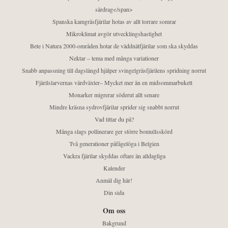
särdrag</span>
Spanska kamgräsfjärilar hotas av allt torrare somrar
Mikroklimat avgör utvecklingshastighet
Bete i Natura 2000-områden hotar de väddnätfjärilar som ska skyddas
Nektar – tema med många variationer
Snabb anpassning till dagslängd hjälper svingelgräsfjärilens spridning norrut
Fjärilslarvernas värdväxter– Mycket mer än en midsommarbukett
Monarker migrerar söderut allt senare
Mindre kräsna sydrovfjärilar sprider sig snabbt norrut
Vad tittar du på?
Många slags pollinerare ger större bomullsskörd
Två generationer påfågelöga i Belgien
Vackra fjärilar skyddas oftare än alldagliga
Kalender
Anmäl dig här!
Din sida
Om oss
Bakgrund