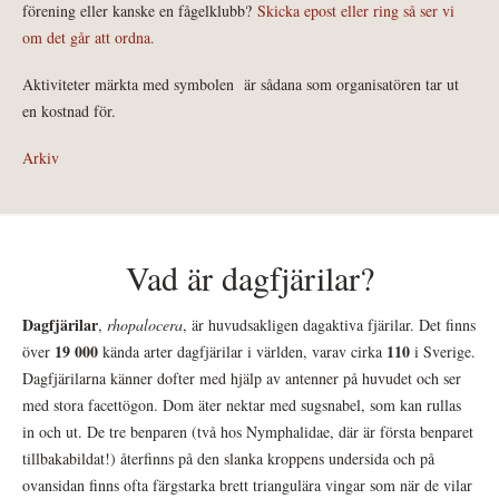
förening eller kanske en fågelklubb?
Skicka epost eller ring så ser vi
om det går att ordna.
Aktiviteter märkta med symbolen
är sådana som organisatören tar ut
en kostnad för.
Arkiv
Vad är dagfjärilar?
Dagfjärilar
,
rhopalocera
, är huvudsakligen dagaktiva fjärilar. Det finns
19 000
110
över
kända arter dagfjärilar i världen, varav cirka
i Sverige.
Dagfjärilarna känner dofter med hjälp av antenner på huvudet och ser
med stora facettögon. Dom äter nektar med sugsnabel, som kan rullas
in och ut. De tre benparen (två hos Nymphalidae, där är första benparet
tillbakabildat!) återfinns på den slanka kroppens undersida och på
ovansidan finns ofta färgstarka brett triangulära vingar som när de vilar