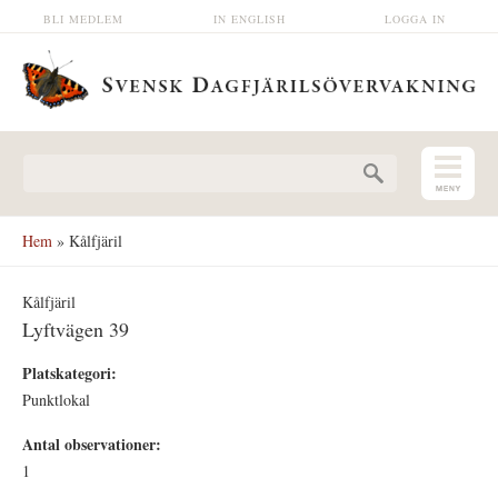
Hoppa till huvudinnehåll
BLI MEDLEM
IN ENGLISH
LOGGA IN
Sökformulär
Hem
» Kålfjäril
Kålfjäril
Lyftvägen 39
Platskategori:
Punktlokal
Antal observationer:
1