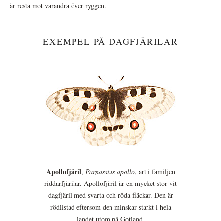
är resta mot varandra över ryggen.
EXEMPEL PÅ DAGFJÄRILAR
Apollofjäril
,
Parnassius apollo
, art i familjen
riddarfjärilar. Apollofjäril är en mycket stor vit
dagfjäril med svarta och röda fläckar. Den är
rödlistad eftersom den minskar starkt i hela
landet utom på Gotland.