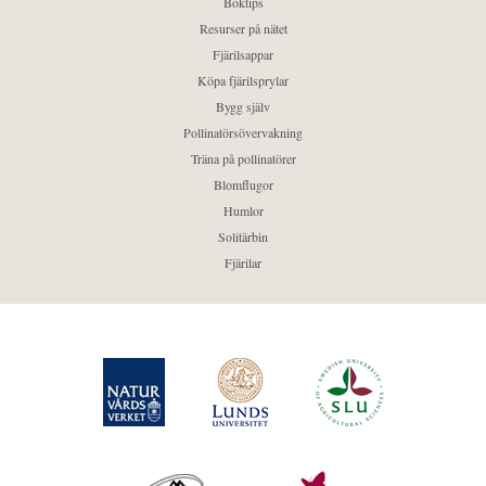
Boktips
Resurser på nätet
Fjärilsappar
Köpa fjärilsprylar
Bygg själv
Pollinatörsövervakning
Träna på pollinatörer
Blomflugor
Humlor
Solitärbin
Fjärilar