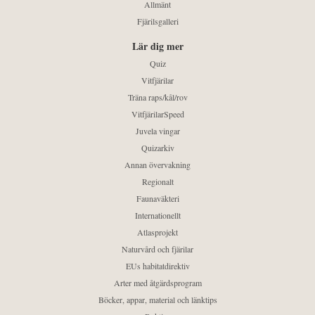
Allmänt
Fjärilsgalleri
Lär dig mer
Quiz
Vitfjärilar
Träna raps/kål/rov
VitfjärilarSpeed
Juvela vingar
Quizarkiv
Annan övervakning
Regionalt
Faunaväkteri
Internationellt
Atlasprojekt
Naturvård och fjärilar
EUs habitatdirektiv
Arter med åtgärdsprogram
Böcker, appar, material och länktips