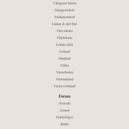
Viktigaste filerna
Slingprotokoll
Punktprotokoll
Länkar & mer filer
Våra lokaler
Fjärilskarta
Lokala sidor
Gotland
Jämtland
Närke
Västerbotten
Västmanland
Västra Götaland
Forum
Översikt
Ämnen
Fjärilsfrågor
Bilder