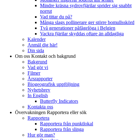
Mindre kräsna sydrovfjärilar sprider sig snabbt
norrut
Vad tittar du på?
Många slags pollinerare ger större bomullsskörd
Två generationer påfågelöga i Belgien
Vackra fjärilar skyddas oftare än alldagliga
Kalender
Anmäl dig här!
Din sida
Om oss
Kontakt och bakgrund
Bakgrund
Vad gör vi
Filmer
Årsrapporter
Biogeografisk uppföljning
Nyhetsbrev
In English
Butterfly Indicators
Kontakta oss
Övervakningen
Rapportera eller sök
Rapportera
Rapportera från punktlokal
Rapportera från slinga
Hur gör man?