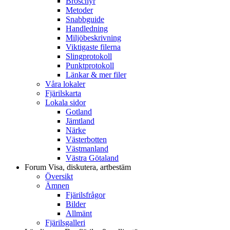
Broschyr
Metoder
Snabbguide
Handledning
Miljöbeskrivning
Viktigaste filerna
Slingprotokoll
Punktprotokoll
Länkar & mer filer
Våra lokaler
Fjärilskarta
Lokala sidor
Gotland
Jämtland
Närke
Västerbotten
Västmanland
Västra Götaland
Forum
Visa, diskutera, artbestäm
Översikt
Ämnen
Fjärilsfrågor
Bilder
Allmänt
Fjärilsgalleri