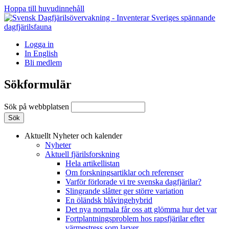
Hoppa till huvudinnehåll
Logga in
In English
Bli medlem
Sökformulär
Sök på webbplatsen
Aktuellt
Nyheter och kalender
Nyheter
Aktuell fjärilsforskning
Hela artikellistan
Om forskningsartiklar och referenser
Varför förlorade vi tre svenska dagfjärilar?
Slingrande slåtter ger större variation
En öländsk blåvingehybrid
Det nya normala får oss att glömma hur det var
Fortplantningsproblem hos rapsfjärilar efter
värmestress som larver