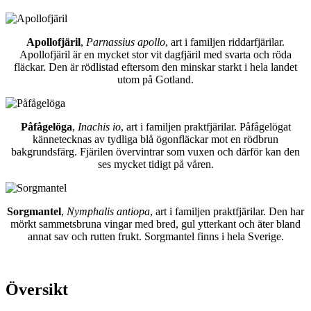
Apollofjäril
,
Parnassius apollo
, art i familjen riddarfjärilar.
Apollofjäril är en mycket stor vit dagfjäril med svarta och röda
fläckar. Den är rödlistad eftersom den minskar starkt i hela landet
utom på Gotland.
Påfågelöga
,
Inachis io
, art i familjen praktfjärilar. Påfågelögat
kännetecknas av tydliga blå ögonfläckar mot en rödbrun
bakgrundsfärg. Fjärilen övervintrar som vuxen och därför kan den
ses mycket tidigt på våren.
Sorgmantel
,
Nymphalis antiopa
, art i familjen praktfjärilar. Den har
mörkt sammetsbruna vingar med bred, gul ytterkant och äter bland
annat sav och rutten frukt. Sorgmantel finns i hela Sverige.
Översikt