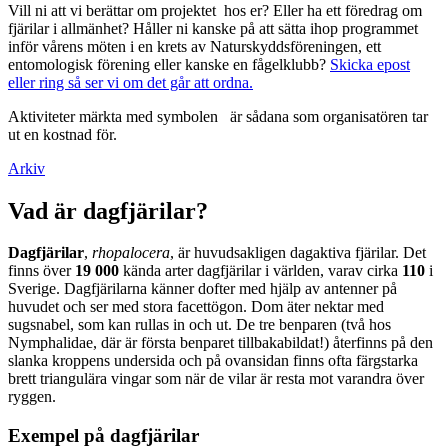
Vill ni att vi berättar om projektet hos er? Eller ha ett föredrag om
fjärilar i allmänhet? Håller ni kanske på att sätta ihop programmet
inför vårens möten i en krets av Naturskyddsföreningen, ett
entomologisk förening eller kanske en fågelklubb?
Skicka epost
eller ring så ser vi om det går att ordna.
Aktiviteter märkta med symbolen
är sådana som organisatören tar
ut en kostnad för.
Arkiv
Vad är dagfjärilar?
Dagfjärilar
,
rhopalocera
, är huvudsakligen dagaktiva fjärilar. Det
finns över
19 000
kända arter dagfjärilar i världen, varav cirka
110
i
Sverige. Dagfjärilarna känner dofter med hjälp av antenner på
huvudet och ser med stora facettögon. Dom äter nektar med
sugsnabel, som kan rullas in och ut. De tre benparen (två hos
Nymphalidae, där är första benparet tillbakabildat!) återfinns på den
slanka kroppens undersida och på ovansidan finns ofta färgstarka
brett triangulära vingar som när de vilar är resta mot varandra över
ryggen.
Exempel på dagfjärilar