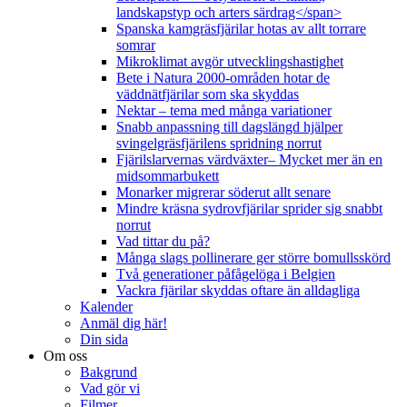
landskapstyp och arters särdrag</span>
Spanska kamgräsfjärilar hotas av allt torrare
somrar
Mikroklimat avgör utvecklingshastighet
Bete i Natura 2000-områden hotar de
väddnätfjärilar som ska skyddas
Nektar – tema med många variationer
Snabb anpassning till dagslängd hjälper
svingelgräsfjärilens spridning norrut
Fjärilslarvernas värdväxter– Mycket mer än en
midsommarbukett
Monarker migrerar söderut allt senare
Mindre kräsna sydrovfjärilar sprider sig snabbt
norrut
Vad tittar du på?
Många slags pollinerare ger större bomullsskörd
Två generationer påfågelöga i Belgien
Vackra fjärilar skyddas oftare än alldagliga
Kalender
Anmäl dig här!
Din sida
Om oss
Bakgrund
Vad gör vi
Filmer