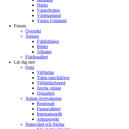
Närke
Västerbotten
Västmanland
Västra Götaland
Forum
Översikt
Ämnen
Fjärilsfrågor
Bilder
Allmänt
Fjärilsgalleri
Lär dig mer
Quiz
Vitfjärilar
Träna raps/kål/rov
VitfjärilarSpeed
Juvela vingar
Quizarkiv
Annan övervakning
Regionalt
Faunaväkteri
Internationellt
Atlasprojekt
Naturvård och fjärilar