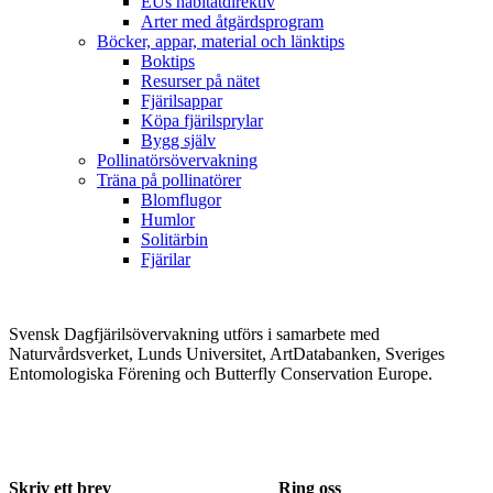
EUs habitatdirektiv
Arter med åtgärdsprogram
Böcker, appar, material och länktips
Boktips
Resurser på nätet
Fjärilsappar
Köpa fjärilsprylar
Bygg själv
Pollinatörsövervakning
Träna på pollinatörer
Blomflugor
Humlor
Solitärbin
Fjärilar
Svensk Dagfjärilsövervakning utförs i samarbete med
Naturvårdsverket, Lunds Universitet, ArtDatabanken, Sveriges
Entomologiska Förening och Butterfly Conservation Europe.
Skriv ett brev
Ring oss