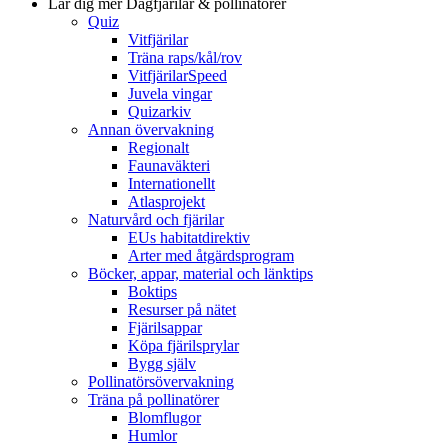
Lär dig mer
Dagfjärilar & pollinatörer
Quiz
Vitfjärilar
Träna raps/kål/rov
VitfjärilarSpeed
Juvela vingar
Quizarkiv
Annan övervakning
Regionalt
Faunaväkteri
Internationellt
Atlasprojekt
Naturvård och fjärilar
EUs habitatdirektiv
Arter med åtgärdsprogram
Böcker, appar, material och länktips
Boktips
Resurser på nätet
Fjärilsappar
Köpa fjärilsprylar
Bygg själv
Pollinatörsövervakning
Träna på pollinatörer
Blomflugor
Humlor