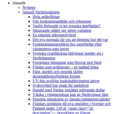
Aktuellt
Nyheter
Aktuell fjärilsforskning
Hela artikellistan
Om forskningsartiklar och referenser
Varför förlorade vi tre svenska dagfjärilar?
Slingrande slåtter ger större variation
En öländsk blåvingehybrid
Det nya normala får oss att glömma hur det var
Fortplantningsproblem hos rapsfjärilar efter
värmestress som larver
Svenska svartfläckiga blåvingar sprider sig i
Storbritannien
Förskjuten blomning som försvar mot fjäril
Fjärilar som pollinerare – en laddad fråga
Färg, storlek och genetik skiljer
skogspärlemorfjärilens former
UV-ljus avslöjar busksnabbvingens larver
Sydrovfjäril har smak för stadslivet
Handel med fjärilar omsätter miljontals dollar
Vätska i vingmembran kan ge fjärilsvingar färg
Drastisk minskning av danska habitatspecialister
Fjärilars spridning till nya områden i Sverige och
Finland under 120 år <span class="sf-
description">– betydelsen av klimat,