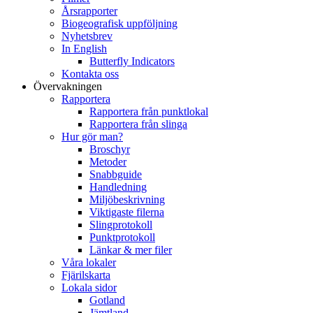
Årsrapporter
Biogeografisk uppföljning
Nyhetsbrev
In English
Butterfly Indicators
Kontakta oss
Övervakningen
Rapportera
Rapportera från punktlokal
Rapportera från slinga
Hur gör man?
Broschyr
Metoder
Snabbguide
Handledning
Miljöbeskrivning
Viktigaste filerna
Slingprotokoll
Punktprotokoll
Länkar & mer filer
Våra lokaler
Fjärilskarta
Lokala sidor
Gotland
Jämtland