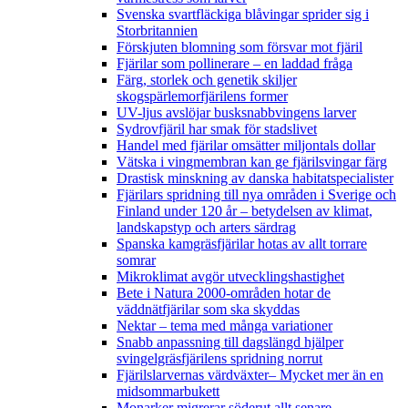
Svenska svartfläckiga blåvingar sprider sig i
Storbritannien
Förskjuten blomning som försvar mot fjäril
Fjärilar som pollinerare – en laddad fråga
Färg, storlek och genetik skiljer
skogspärlemorfjärilens former
UV-ljus avslöjar busksnabbvingens larver
Sydrovfjäril har smak för stadslivet
Handel med fjärilar omsätter miljontals dollar
Vätska i vingmembran kan ge fjärilsvingar färg
Drastisk minskning av danska habitatspecialister
Fjärilars spridning till nya områden i Sverige och
Finland under 120 år
– betydelsen av klimat,
landskapstyp och arters särdrag
Spanska kamgräsfjärilar hotas av allt torrare
somrar
Mikroklimat avgör utvecklingshastighet
Bete i Natura 2000-områden hotar de
väddnätfjärilar som ska skyddas
Nektar – tema med många variationer
Snabb anpassning till dagslängd hjälper
svingelgräsfjärilens spridning norrut
Fjärilslarvernas värdväxter– Mycket mer än en
midsommarbukett
Monarker migrerar söderut allt senare