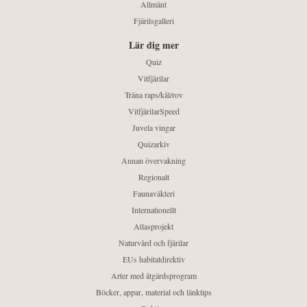
Allmänt
Fjärilsgalleri
Lär dig mer
Quiz
Vitfjärilar
Träna raps/kål/rov
VitfjärilarSpeed
Juvela vingar
Quizarkiv
Annan övervakning
Regionalt
Faunaväkteri
Internationellt
Atlasprojekt
Naturvård och fjärilar
EUs habitatdirektiv
Arter med åtgärdsprogram
Böcker, appar, material och länktips