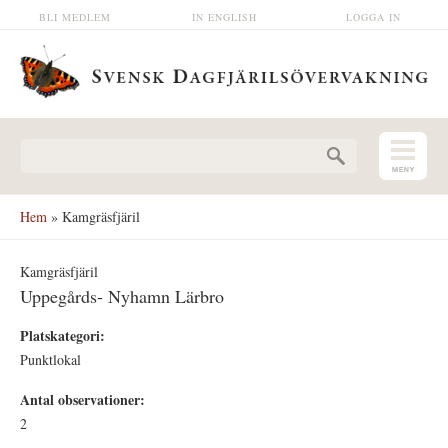
Hoppa till huvudinnehåll
BLI MEDLEM
IN ENGLISH
LOGGA IN
Sökformulär
Hem
» Kamgräsfjäril
Kamgräsfjäril
Uppegårds- Nyhamn Lärbro
Platskategori:
Punktlokal
Antal observationer:
2