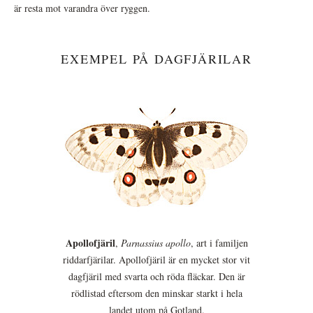
är resta mot varandra över ryggen.
EXEMPEL PÅ DAGFJÄRILAR
Apollofjäril
,
Parnassius apollo
, art i familjen
riddarfjärilar. Apollofjäril är en mycket stor vit
dagfjäril med svarta och röda fläckar. Den är
rödlistad eftersom den minskar starkt i hela
landet utom på Gotland.