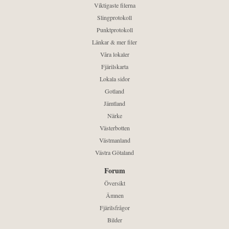
Viktigaste filerna
Slingprotokoll
Punktprotokoll
Länkar & mer filer
Våra lokaler
Fjärilskarta
Lokala sidor
Gotland
Jämtland
Närke
Västerbotten
Västmanland
Västra Götaland
Forum
Översikt
Ämnen
Fjärilsfrågor
Bilder