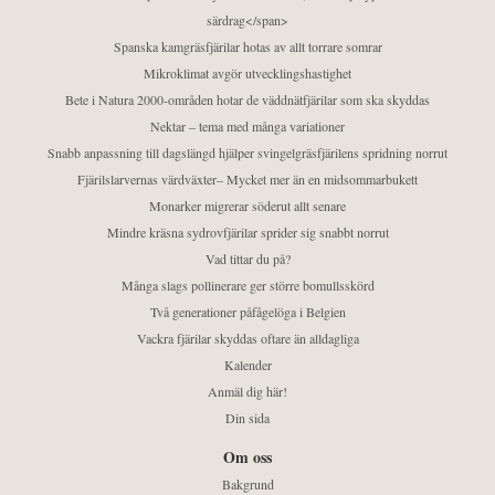
särdrag</span>
Spanska kamgräsfjärilar hotas av allt torrare somrar
Mikroklimat avgör utvecklingshastighet
Bete i Natura 2000-områden hotar de väddnätfjärilar som ska skyddas
Nektar – tema med många variationer
Snabb anpassning till dagslängd hjälper svingelgräsfjärilens spridning norrut
Fjärilslarvernas värdväxter– Mycket mer än en midsommarbukett
Monarker migrerar söderut allt senare
Mindre kräsna sydrovfjärilar sprider sig snabbt norrut
Vad tittar du på?
Många slags pollinerare ger större bomullsskörd
Två generationer påfågelöga i Belgien
Vackra fjärilar skyddas oftare än alldagliga
Kalender
Anmäl dig här!
Din sida
Om oss
Bakgrund