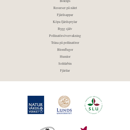
Boktips
Resurser på nätet
Fjärilsappar
Köpa fjärilsprylar
Bygg själv
Pollinatörsövervakning
Träna på pollinatörer
Blomflugor
Humlor
Solitärbin
Fjärilar