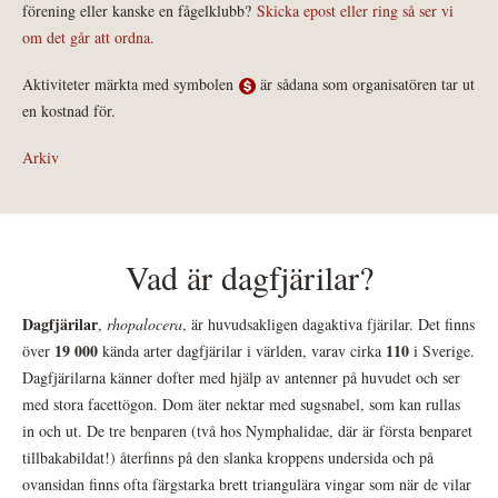
förening eller kanske en fågelklubb?
Skicka epost eller ring så ser vi
om det går att ordna.
Aktiviteter märkta med symbolen
är sådana som organisatören tar ut
en kostnad för.
Arkiv
Vad är dagfjärilar?
Dagfjärilar
,
rhopalocera
, är huvudsakligen dagaktiva fjärilar. Det finns
19 000
110
över
kända arter dagfjärilar i världen, varav cirka
i Sverige.
Dagfjärilarna känner dofter med hjälp av antenner på huvudet och ser
med stora facettögon. Dom äter nektar med sugsnabel, som kan rullas
in och ut. De tre benparen (två hos Nymphalidae, där är första benparet
tillbakabildat!) återfinns på den slanka kroppens undersida och på
ovansidan finns ofta färgstarka brett triangulära vingar som när de vilar