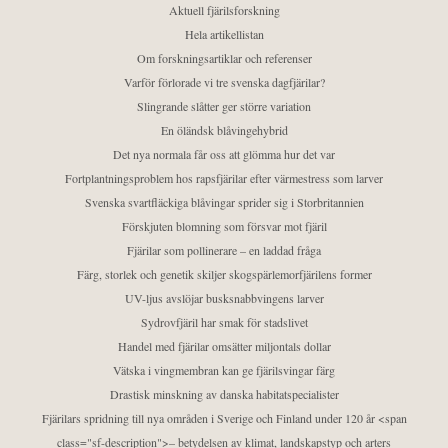
Aktuell fjärilsforskning
Hela artikellistan
Om forskningsartiklar och referenser
Varför förlorade vi tre svenska dagfjärilar?
Slingrande slåtter ger större variation
En öländsk blåvingehybrid
Det nya normala får oss att glömma hur det var
Fortplantningsproblem hos rapsfjärilar efter värmestress som larver
Svenska svartfläckiga blåvingar sprider sig i Storbritannien
Förskjuten blomning som försvar mot fjäril
Fjärilar som pollinerare – en laddad fråga
Färg, storlek och genetik skiljer skogspärlemorfjärilens former
UV-ljus avslöjar busksnabbvingens larver
Sydrovfjäril har smak för stadslivet
Handel med fjärilar omsätter miljontals dollar
Vätska i vingmembran kan ge fjärilsvingar färg
Drastisk minskning av danska habitatspecialister
Fjärilars spridning till nya områden i Sverige och Finland under 120 år <span
class="sf-description">– betydelsen av klimat, landskapstyp och arters