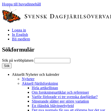
Hoppa till huvudinnehåll
Logga in
In English
Bli medlem
Sökformulär
Sök på webbplatsen
Aktuellt
Nyheter och kalender
Nyheter
Aktuell fjärilsforskning
Hela artikellistan
Om forskningsartiklar och referenser
Varför förlorade vi tre svenska dagfjärilar?
Slingrande slåtter ger större variation
En öländsk blåvingehybrid
Det nya normala får oss att glömma hur det var