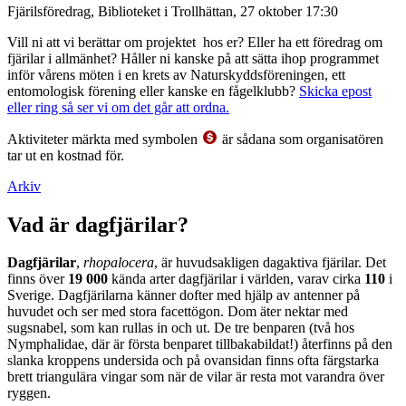
Fjärilsföredrag, Biblioteket i Trollhättan, 27 oktober 17:30
Vill ni att vi berättar om projektet hos er? Eller ha ett föredrag om
fjärilar i allmänhet? Håller ni kanske på att sätta ihop programmet
inför vårens möten i en krets av Naturskyddsföreningen, ett
entomologisk förening eller kanske en fågelklubb?
Skicka epost
eller ring så ser vi om det går att ordna.
Aktiviteter märkta med symbolen
är sådana som organisatören
tar ut en kostnad för.
Arkiv
Vad är dagfjärilar?
Dagfjärilar
,
rhopalocera
, är huvudsakligen dagaktiva fjärilar. Det
finns över
19 000
kända arter dagfjärilar i världen, varav cirka
110
i
Sverige. Dagfjärilarna känner dofter med hjälp av antenner på
huvudet och ser med stora facettögon. Dom äter nektar med
sugsnabel, som kan rullas in och ut. De tre benparen (två hos
Nymphalidae, där är första benparet tillbakabildat!) återfinns på den
slanka kroppens undersida och på ovansidan finns ofta färgstarka
brett triangulära vingar som när de vilar är resta mot varandra över
ryggen.