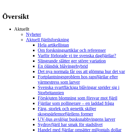
Översikt
Aktuellt
Nyheter
Aktuell fjärilsforskning
Hela artikellistan
Om forskningsartiklar och referenser
Varför förlorade vi tre svenska dagfjärilar?
Slingrande slåtter ger större variation
En öländsk blåvingehybrid
Det nya normala får oss att glömma hur det var
Fortplantningsproblem hos rapsfjärilar efter
värmestress som larver
Svenska svartfläckiga blåvingar sprider sig i
Storbritannien
Förskjuten blomning som försvar mot fjäril
Fjärilar som pollinerare – en laddad fråga
Färg, storlek och genetik skiljer
skogspärlemorfjärilens former
UV-ljus avslöjar busksnabbvingens larver
Sydrovfjäril har smak för stadslivet
Handel med fjärilar omsätter miljontals dollar