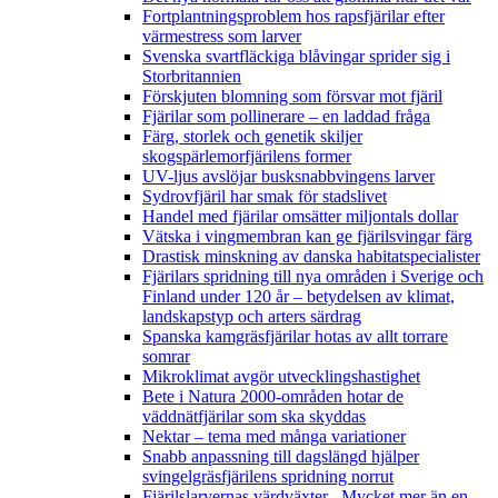
Fortplantningsproblem hos rapsfjärilar efter
värmestress som larver
Svenska svartfläckiga blåvingar sprider sig i
Storbritannien
Förskjuten blomning som försvar mot fjäril
Fjärilar som pollinerare – en laddad fråga
Färg, storlek och genetik skiljer
skogspärlemorfjärilens former
UV-ljus avslöjar busksnabbvingens larver
Sydrovfjäril har smak för stadslivet
Handel med fjärilar omsätter miljontals dollar
Vätska i vingmembran kan ge fjärilsvingar färg
Drastisk minskning av danska habitatspecialister
Fjärilars spridning till nya områden i Sverige och
Finland under 120 år
– betydelsen av klimat,
landskapstyp och arters särdrag
Spanska kamgräsfjärilar hotas av allt torrare
somrar
Mikroklimat avgör utvecklingshastighet
Bete i Natura 2000-områden hotar de
väddnätfjärilar som ska skyddas
Nektar – tema med många variationer
Snabb anpassning till dagslängd hjälper
svingelgräsfjärilens spridning norrut
Fjärilslarvernas värdväxter– Mycket mer än en