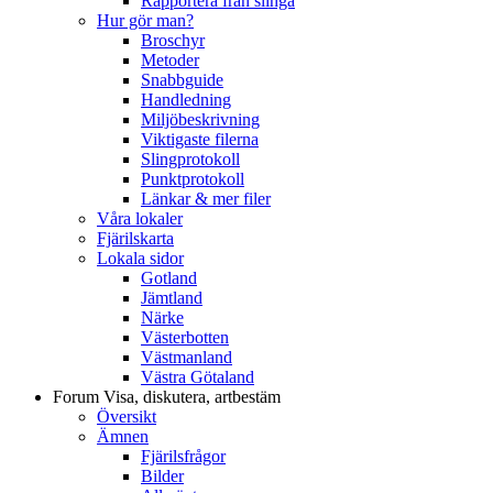
Rapportera från slinga
Hur gör man?
Broschyr
Metoder
Snabbguide
Handledning
Miljöbeskrivning
Viktigaste filerna
Slingprotokoll
Punktprotokoll
Länkar & mer filer
Våra lokaler
Fjärilskarta
Lokala sidor
Gotland
Jämtland
Närke
Västerbotten
Västmanland
Västra Götaland
Forum
Visa, diskutera, artbestäm
Översikt
Ämnen
Fjärilsfrågor
Bilder