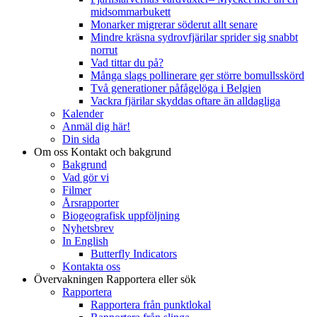
midsommarbukett
Monarker migrerar söderut allt senare
Mindre kräsna sydrovfjärilar sprider sig snabbt
norrut
Vad tittar du på?
Många slags pollinerare ger större bomullsskörd
Två generationer påfågelöga i Belgien
Vackra fjärilar skyddas oftare än alldagliga
Kalender
Anmäl dig här!
Din sida
Om oss
Kontakt och bakgrund
Bakgrund
Vad gör vi
Filmer
Årsrapporter
Biogeografisk uppföljning
Nyhetsbrev
In English
Butterfly Indicators
Kontakta oss
Övervakningen
Rapportera eller sök
Rapportera
Rapportera från punktlokal