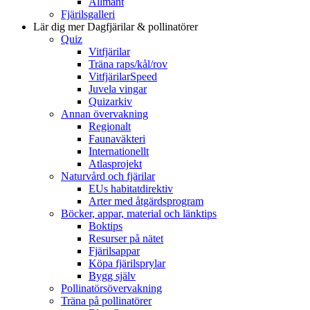
Allmänt
Fjärilsgalleri
Lär dig mer
Dagfjärilar & pollinatörer
Quiz
Vitfjärilar
Träna raps/kål/rov
VitfjärilarSpeed
Juvela vingar
Quizarkiv
Annan övervakning
Regionalt
Faunaväkteri
Internationellt
Atlasprojekt
Naturvård och fjärilar
EUs habitatdirektiv
Arter med åtgärdsprogram
Böcker, appar, material och länktips
Boktips
Resurser på nätet
Fjärilsappar
Köpa fjärilsprylar
Bygg själv
Pollinatörsövervakning
Träna på pollinatörer