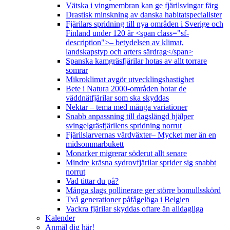
Vätska i vingmembran kan ge fjärilsvingar färg
Drastisk minskning av danska habitatspecialister
Fjärilars spridning till nya områden i Sverige och
Finland under 120 år <span class="sf-
description">– betydelsen av klimat,
landskapstyp och arters särdrag</span>
Spanska kamgräsfjärilar hotas av allt torrare
somrar
Mikroklimat avgör utvecklingshastighet
Bete i Natura 2000-områden hotar de
väddnätfjärilar som ska skyddas
Nektar – tema med många variationer
Snabb anpassning till dagslängd hjälper
svingelgräsfjärilens spridning norrut
Fjärilslarvernas värdväxter– Mycket mer än en
midsommarbukett
Monarker migrerar söderut allt senare
Mindre kräsna sydrovfjärilar sprider sig snabbt
norrut
Vad tittar du på?
Många slags pollinerare ger större bomullsskörd
Två generationer påfågelöga i Belgien
Vackra fjärilar skyddas oftare än alldagliga
Kalender
Anmäl dig här!