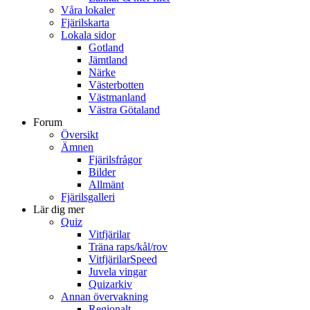
Våra lokaler
Fjärilskarta
Lokala sidor
Gotland
Jämtland
Närke
Västerbotten
Västmanland
Västra Götaland
Forum
Översikt
Ämnen
Fjärilsfrågor
Bilder
Allmänt
Fjärilsgalleri
Lär dig mer
Quiz
Vitfjärilar
Träna raps/kål/rov
VitfjärilarSpeed
Juvela vingar
Quizarkiv
Annan övervakning
Regionalt