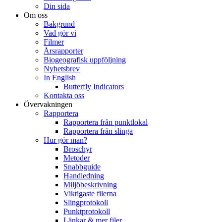
Din sida
Om oss
Bakgrund
Vad gör vi
Filmer
Årsrapporter
Biogeografisk uppföljning
Nyhetsbrev
In English
Butterfly Indicators
Kontakta oss
Övervakningen
Rapportera
Rapportera från punktlokal
Rapportera från slinga
Hur gör man?
Broschyr
Metoder
Snabbguide
Handledning
Miljöbeskrivning
Viktigaste filerna
Slingprotokoll
Punktprotokoll
Länkar & mer filer