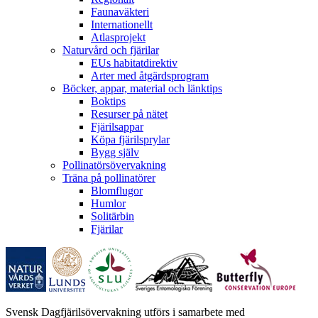
Faunaväkteri
Internationellt
Atlasprojekt
Naturvård och fjärilar
EUs habitatdirektiv
Arter med åtgärdsprogram
Böcker, appar, material och länktips
Boktips
Resurser på nätet
Fjärilsappar
Köpa fjärilsprylar
Bygg själv
Pollinatörsövervakning
Träna på pollinatörer
Blomflugor
Humlor
Solitärbin
Fjärilar
Svensk Dagfjärilsövervakning utförs i samarbete med