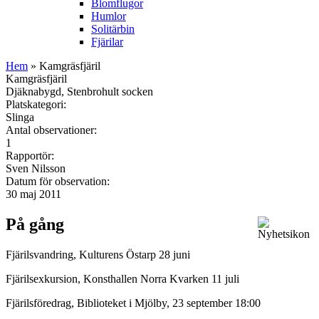
Blomflugor
Humlor
Solitärbin
Fjärilar
Hem
» Kamgräsfjäril
Kamgräsfjäril
Djäknabygd, Stenbrohult socken
Platskategori:
Slinga
Antal observationer:
1
Rapportör:
Sven Nilsson
Datum för observation:
30 maj 2011
På gång
Fjärilsvandring, Kulturens Östarp 28 juni
Fjärilsexkursion, Konsthallen Norra Kvarken 11 juli
Fjärilsföredrag, Biblioteket i Mjölby, 23 september 18:00