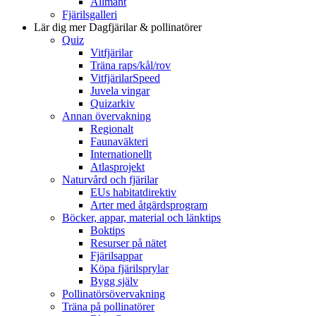
Allmänt
Fjärilsgalleri
Lär dig mer
Dagfjärilar & pollinatörer
Quiz
Vitfjärilar
Träna raps/kål/rov
VitfjärilarSpeed
Juvela vingar
Quizarkiv
Annan övervakning
Regionalt
Faunaväkteri
Internationellt
Atlasprojekt
Naturvård och fjärilar
EUs habitatdirektiv
Arter med åtgärdsprogram
Böcker, appar, material och länktips
Boktips
Resurser på nätet
Fjärilsappar
Köpa fjärilsprylar
Bygg själv
Pollinatörsövervakning
Träna på pollinatörer