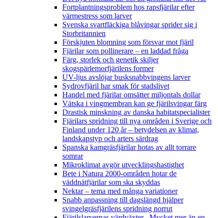
Fortplantningsproblem hos rapsfjärilar efter
värmestress som larver
Svenska svartfläckiga blåvingar sprider sig i
Storbritannien
Förskjuten blomning som försvar mot fjäril
Fjärilar som pollinerare – en laddad fråga
Färg, storlek och genetik skiljer
skogspärlemorfjärilens former
UV-ljus avslöjar busksnabbvingens larver
Sydrovfjäril har smak för stadslivet
Handel med fjärilar omsätter miljontals dollar
Vätska i vingmembran kan ge fjärilsvingar färg
Drastisk minskning av danska habitatspecialister
Fjärilars spridning till nya områden i Sverige och
Finland under 120 år
– betydelsen av klimat,
landskapstyp och arters särdrag
Spanska kamgräsfjärilar hotas av allt torrare
somrar
Mikroklimat avgör utvecklingshastighet
Bete i Natura 2000-områden hotar de
väddnätfjärilar som ska skyddas
Nektar – tema med många variationer
Snabb anpassning till dagslängd hjälper
svingelgräsfjärilens spridning norrut
Fjärilslarvernas värdväxter– Mycket mer än en