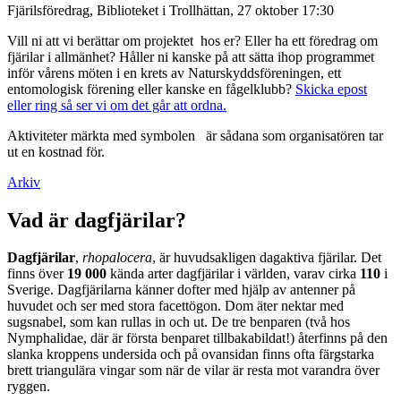
Fjärilsföredrag, Biblioteket i Trollhättan, 27 oktober 17:30
Vill ni att vi berättar om projektet hos er? Eller ha ett föredrag om
fjärilar i allmänhet? Håller ni kanske på att sätta ihop programmet
inför vårens möten i en krets av Naturskyddsföreningen, ett
entomologisk förening eller kanske en fågelklubb?
Skicka epost
eller ring så ser vi om det går att ordna.
Aktiviteter märkta med symbolen
är sådana som organisatören tar
ut en kostnad för.
Arkiv
Vad är dagfjärilar?
Dagfjärilar
,
rhopalocera
, är huvudsakligen dagaktiva fjärilar. Det
finns över
19 000
kända arter dagfjärilar i världen, varav cirka
110
i
Sverige. Dagfjärilarna känner dofter med hjälp av antenner på
huvudet och ser med stora facettögon. Dom äter nektar med
sugsnabel, som kan rullas in och ut. De tre benparen (två hos
Nymphalidae, där är första benparet tillbakabildat!) återfinns på den
slanka kroppens undersida och på ovansidan finns ofta färgstarka
brett triangulära vingar som när de vilar är resta mot varandra över
ryggen.