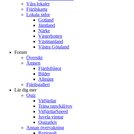
Våra lokaler
Fjärilskarta
Lokala sidor
Gotland
Jämtland
Närke
Västerbotten
Västmanland
Västra Götaland
Forum
Översikt
Ämnen
Fjärilsfrågor
Bilder
Allmänt
Fjärilsgalleri
Lär dig mer
Quiz
Vitfjärilar
Träna raps/kål/rov
VitfjärilarSpeed
Juvela vingar
Quizarkiv
Annan övervakning
Regionalt