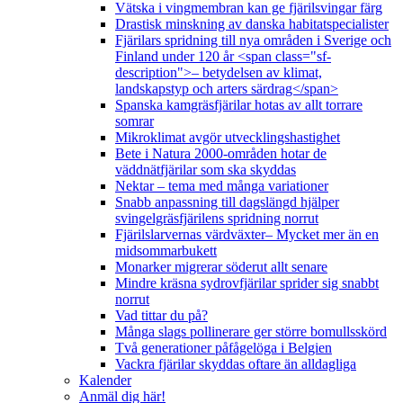
Vätska i vingmembran kan ge fjärilsvingar färg
Drastisk minskning av danska habitatspecialister
Fjärilars spridning till nya områden i Sverige och
Finland under 120 år <span class="sf-
description">– betydelsen av klimat,
landskapstyp och arters särdrag</span>
Spanska kamgräsfjärilar hotas av allt torrare
somrar
Mikroklimat avgör utvecklingshastighet
Bete i Natura 2000-områden hotar de
väddnätfjärilar som ska skyddas
Nektar – tema med många variationer
Snabb anpassning till dagslängd hjälper
svingelgräsfjärilens spridning norrut
Fjärilslarvernas värdväxter– Mycket mer än en
midsommarbukett
Monarker migrerar söderut allt senare
Mindre kräsna sydrovfjärilar sprider sig snabbt
norrut
Vad tittar du på?
Många slags pollinerare ger större bomullsskörd
Två generationer påfågelöga i Belgien
Vackra fjärilar skyddas oftare än alldagliga
Kalender
Anmäl dig här!