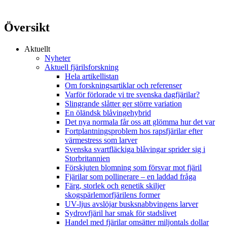
Översikt
Aktuellt
Nyheter
Aktuell fjärilsforskning
Hela artikellistan
Om forskningsartiklar och referenser
Varför förlorade vi tre svenska dagfjärilar?
Slingrande slåtter ger större variation
En öländsk blåvingehybrid
Det nya normala får oss att glömma hur det var
Fortplantningsproblem hos rapsfjärilar efter
värmestress som larver
Svenska svartfläckiga blåvingar sprider sig i
Storbritannien
Förskjuten blomning som försvar mot fjäril
Fjärilar som pollinerare – en laddad fråga
Färg, storlek och genetik skiljer
skogspärlemorfjärilens former
UV-ljus avslöjar busksnabbvingens larver
Sydrovfjäril har smak för stadslivet
Handel med fjärilar omsätter miljontals dollar