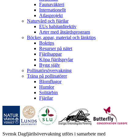
Faunaväkteri
Internationellt
Atlasprojekt
Naturvård och fjärilar
EUs habitatdirektiv
Arter med åtgärdsprogram
Böcker, appar, material och länktips
Boktips
Resurser på nätet
Fjärilsappar
Köpa fjärilsprylar
Bygg själv
Pollinatörsövervakning
Träna på pollinatörer
Blomflugor
Humlor
Solitärbin
Fjärilar
Svensk Dagfjärilsövervakning utförs i samarbete med