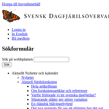
Hoppa till huvudinnehåll
Logga in
In English
Bli medlem
Sökformulär
Sök på webbplatsen
Aktuellt
Nyheter och kalender
Nyheter
Aktuell fjärilsforskning
Hela artikellistan
Om forskningsartiklar och referenser
Varför förlorade vi tre svenska dagfjärilar?
Slingrande slåtter ger större variation
En öländsk blåvingehybrid
Det nya normala får oss att glömma hur det var