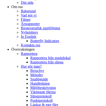
Din sida
Om oss
Bakgrund
Vad gör vi
Filmer
Årsrapporter
Biogeografisk uppföljning
Nyhetsbrev
In English
Butterfly Indicators
Kontakta oss
Övervakningen
Rapportera
Rapportera från punktlokal
Rapportera från slinga
Hur gör man?
Broschyr
Metoder
Snabbguide
Handledning
Miljöbeskrivning
Viktigaste filerna
Slingprotokoll
Punktprotokoll
Länkar & mer filer