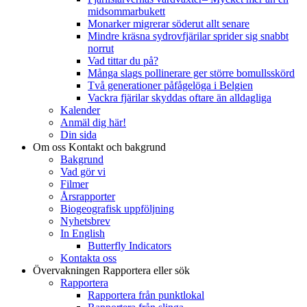
midsommarbukett
Monarker migrerar söderut allt senare
Mindre kräsna sydrovfjärilar sprider sig snabbt
norrut
Vad tittar du på?
Många slags pollinerare ger större bomullsskörd
Två generationer påfågelöga i Belgien
Vackra fjärilar skyddas oftare än alldagliga
Kalender
Anmäl dig här!
Din sida
Om oss
Kontakt och bakgrund
Bakgrund
Vad gör vi
Filmer
Årsrapporter
Biogeografisk uppföljning
Nyhetsbrev
In English
Butterfly Indicators
Kontakta oss
Övervakningen
Rapportera eller sök
Rapportera
Rapportera från punktlokal