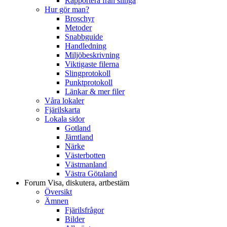
Rapportera från slinga
Hur gör man?
Broschyr
Metoder
Snabbguide
Handledning
Miljöbeskrivning
Viktigaste filerna
Slingprotokoll
Punktprotokoll
Länkar & mer filer
Våra lokaler
Fjärilskarta
Lokala sidor
Gotland
Jämtland
Närke
Västerbotten
Västmanland
Västra Götaland
Forum
Visa, diskutera, artbestäm
Översikt
Ämnen
Fjärilsfrågor
Bilder