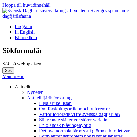
Hoppa till huvudinnehåll
Logga in
In English
Bli medlem
Sökformulär
Sök på webbplatsen
Main menu
Aktuellt
Nyheter
Aktuell fjärilsforskning
Hela artikellistan
Om forskningsartiklar och referenser
Varför förlorade vi tre svenska dagfjärilar?
Slingrande slåtter ger större variation
En öländsk blåvingehybrid
Det nya normala får oss att glömma hur det var
Fortplantningsproblem hos rapsfjärilar efter