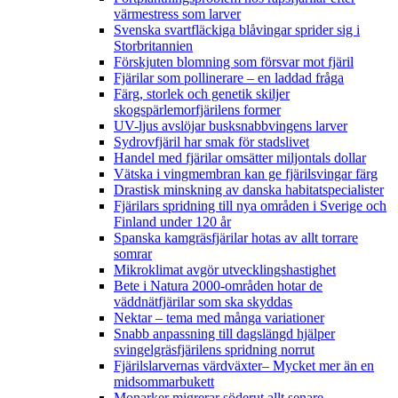
värmestress som larver
Svenska svartfläckiga blåvingar sprider sig i
Storbritannien
Förskjuten blomning som försvar mot fjäril
Fjärilar som pollinerare – en laddad fråga
Färg, storlek och genetik skiljer
skogspärlemorfjärilens former
UV-ljus avslöjar busksnabbvingens larver
Sydrovfjäril har smak för stadslivet
Handel med fjärilar omsätter miljontals dollar
Vätska i vingmembran kan ge fjärilsvingar färg
Drastisk minskning av danska habitatspecialister
Fjärilars spridning till nya områden i Sverige och
Finland under 120 år
Spanska kamgräsfjärilar hotas av allt torrare
somrar
Mikroklimat avgör utvecklingshastighet
Bete i Natura 2000-områden hotar de
väddnätfjärilar som ska skyddas
Nektar – tema med många variationer
Snabb anpassning till dagslängd hjälper
svingelgräsfjärilens spridning norrut
Fjärilslarvernas värdväxter– Mycket mer än en
midsommarbukett
Monarker migrerar söderut allt senare