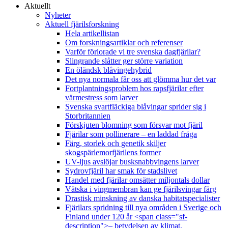
Aktuellt
Nyheter
Aktuell fjärilsforskning
Hela artikellistan
Om forskningsartiklar och referenser
Varför förlorade vi tre svenska dagfjärilar?
Slingrande slåtter ger större variation
En öländsk blåvingehybrid
Det nya normala får oss att glömma hur det var
Fortplantningsproblem hos rapsfjärilar efter
värmestress som larver
Svenska svartfläckiga blåvingar sprider sig i
Storbritannien
Förskjuten blomning som försvar mot fjäril
Fjärilar som pollinerare – en laddad fråga
Färg, storlek och genetik skiljer
skogspärlemorfjärilens former
UV-ljus avslöjar busksnabbvingens larver
Sydrovfjäril har smak för stadslivet
Handel med fjärilar omsätter miljontals dollar
Vätska i vingmembran kan ge fjärilsvingar färg
Drastisk minskning av danska habitatspecialister
Fjärilars spridning till nya områden i Sverige och
Finland under 120 år <span class="sf-
description">– betydelsen av klimat,