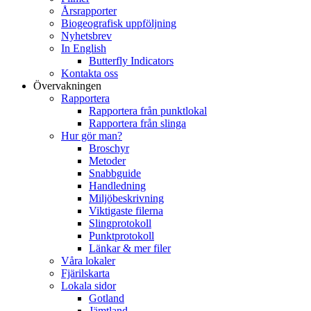
Årsrapporter
Biogeografisk uppföljning
Nyhetsbrev
In English
Butterfly Indicators
Kontakta oss
Övervakningen
Rapportera
Rapportera från punktlokal
Rapportera från slinga
Hur gör man?
Broschyr
Metoder
Snabbguide
Handledning
Miljöbeskrivning
Viktigaste filerna
Slingprotokoll
Punktprotokoll
Länkar & mer filer
Våra lokaler
Fjärilskarta
Lokala sidor
Gotland
Jämtland