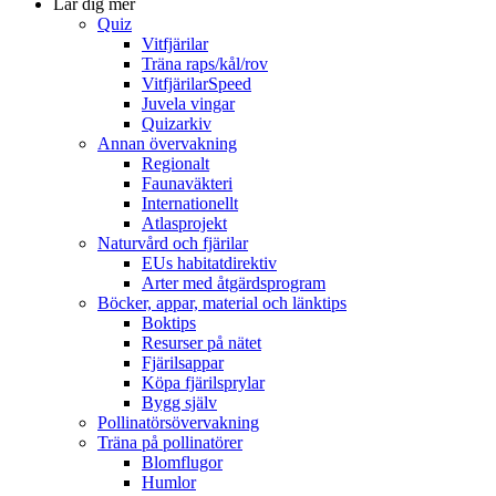
Lär dig mer
Quiz
Vitfjärilar
Träna raps/kål/rov
VitfjärilarSpeed
Juvela vingar
Quizarkiv
Annan övervakning
Regionalt
Faunaväkteri
Internationellt
Atlasprojekt
Naturvård och fjärilar
EUs habitatdirektiv
Arter med åtgärdsprogram
Böcker, appar, material och länktips
Boktips
Resurser på nätet
Fjärilsappar
Köpa fjärilsprylar
Bygg själv
Pollinatörsövervakning
Träna på pollinatörer
Blomflugor
Humlor