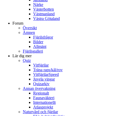
Närke
Västerbotten
Västmanland
Västra Götaland
Forum
Översikt
Ämnen
Fjärilsfrågor
Bilder
Allmänt
Fjärilsgalleri
Lär dig mer
Quiz
Vitfjärilar
Träna raps/kål/rov
VitfjärilarSpeed
Juvela vingar
Quizarkiv
Annan övervakning
Regionalt
Faunaväkteri
Internationellt
Atlasprojekt
Naturvård och fjärilar