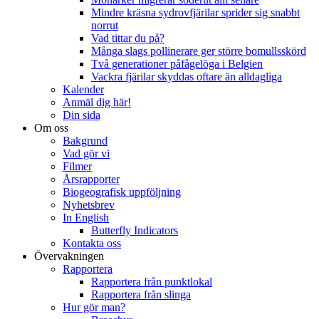
Mindre kräsna sydrovfjärilar sprider sig snabbt
norrut
Vad tittar du på?
Många slags pollinerare ger större bomullsskörd
Två generationer påfågelöga i Belgien
Vackra fjärilar skyddas oftare än alldagliga
Kalender
Anmäl dig här!
Din sida
Om oss
Bakgrund
Vad gör vi
Filmer
Årsrapporter
Biogeografisk uppföljning
Nyhetsbrev
In English
Butterfly Indicators
Kontakta oss
Övervakningen
Rapportera
Rapportera från punktlokal
Rapportera från slinga
Hur gör man?