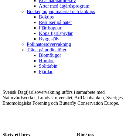
EUs habitatdirektiv
Arter med åtgärdsprogram
Böcker, appar, material och länktips
Boktips
Resurser på nätet
Fjärilsappar
Köpa fjärilsprylar
Bygg själv
Pollinatörsövervakning
Träna på pollinatörer
Blomflugor
Humlor
Solitärbin
Fjärilar
Svensk Dagfjärilsövervakning utförs i samarbete med
Naturvårdsverket, Lunds Universitet, ArtDatabanken, Sveriges
Entomologiska Förening och Butterfly Conservation Europe.
Skriv ett brev
Ring oss