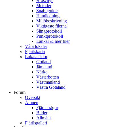
Broschyr
Metoder
Snabbguide
Handledning
Miljöbeskrivning
Viktigaste filerna
Slingprotokoll
Punktprotokoll
Länkar & mer filer
Våra lokaler
Fjärilskarta
Lokala sidor
Gotland
Jämtland
Närke
Västerbotten
Västmanland
Västra Götaland
Forum
Översikt
Ämnen
Fjärilsfrågor
Bilder
Allmänt
Fjärilsgalleri