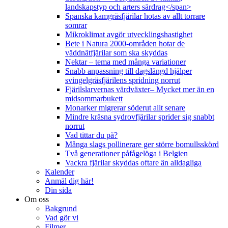
landskapstyp och arters särdrag</span>
Spanska kamgräsfjärilar hotas av allt torrare
somrar
Mikroklimat avgör utvecklingshastighet
Bete i Natura 2000-områden hotar de
väddnätfjärilar som ska skyddas
Nektar – tema med många variationer
Snabb anpassning till dagslängd hjälper
svingelgräsfjärilens spridning norrut
Fjärilslarvernas värdväxter– Mycket mer än en
midsommarbukett
Monarker migrerar söderut allt senare
Mindre kräsna sydrovfjärilar sprider sig snabbt
norrut
Vad tittar du på?
Många slags pollinerare ger större bomullsskörd
Två generationer påfågelöga i Belgien
Vackra fjärilar skyddas oftare än alldagliga
Kalender
Anmäl dig här!
Din sida
Om oss
Bakgrund
Vad gör vi
Filmer