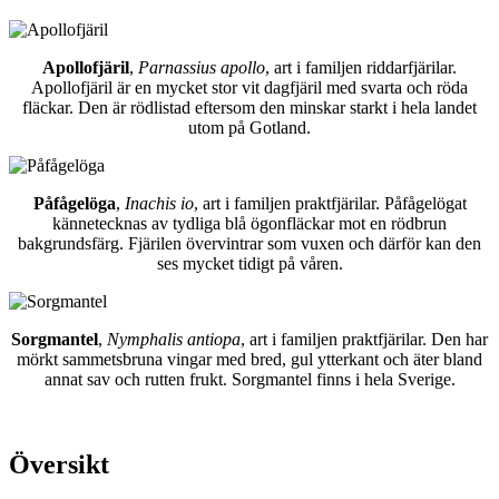
Apollofjäril
,
Parnassius apollo
, art i familjen riddarfjärilar.
Apollofjäril är en mycket stor vit dagfjäril med svarta och röda
fläckar. Den är rödlistad eftersom den minskar starkt i hela landet
utom på Gotland.
Påfågelöga
,
Inachis io
, art i familjen praktfjärilar. Påfågelögat
kännetecknas av tydliga blå ögonfläckar mot en rödbrun
bakgrundsfärg. Fjärilen övervintrar som vuxen och därför kan den
ses mycket tidigt på våren.
Sorgmantel
,
Nymphalis antiopa
, art i familjen praktfjärilar. Den har
mörkt sammetsbruna vingar med bred, gul ytterkant och äter bland
annat sav och rutten frukt. Sorgmantel finns i hela Sverige.
Översikt