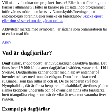
Vill ni att vi berättar om projektet hos er? Eller ha ett föredrag om
fjärilar i allmänhet? Håller ni kanske på att sätta ihop programmet
inför vårens möten i en krets av Naturskyddsföreningen, ett
entomologisk förening eller kanske en fågelklubb?
Skicka epost
eller ring så ser vi om det går att ordna.
Aktiviteter märkta med symbolen
är sådana som organisatören tar
ut en kostnad för.
Arkiv
Vad är dagfjärilar?
Dagfjärilar
,
rhopalocera
, är huvudsakligen dagaktiva fjärilar. Det
finns över
19 000
kända arter dagfjärilar i världen, varav cirka
110
i
Sverige. Dagfjärilarna känner dofter med hjälp av antenner på
huvudet och ser med stora facettögon. Dom äter nektar med
sugsnabel, som kan rullas in och ut. De tre benparen (två hos
Nymphalidae, där är första benparet tillbakabildat!) återfinns på den
slanka kroppens undersida och på ovansidan finns ofta färgstarka
brett triangulära vingar som när de vilar är resta mot varandra över
ryggen.
Exempel på dagfjärilar