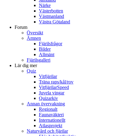
Närke
Västerbotten
Västmanland
Västra Götaland
Forum
Översikt
Ämnen
Fjärilsfrågor
Bilder
Allmänt
Fjärilsgalleri
Lär dig mer
Quiz
Vitfjärilar
Träna raps/kål/rov
VitfjärilarSpeed
Juvela vingar
Quizarkiv
Annan övervakning
Regionalt
Faunaväkteri
Internationellt
Atlasprojekt
Naturvård och fjärilar