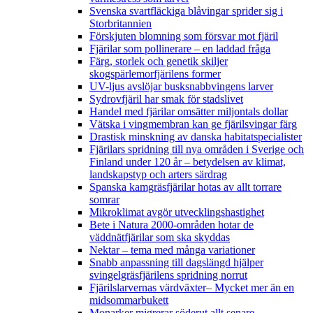
Svenska svartfläckiga blåvingar sprider sig i
Storbritannien
Förskjuten blomning som försvar mot fjäril
Fjärilar som pollinerare – en laddad fråga
Färg, storlek och genetik skiljer
skogspärlemorfjärilens former
UV-ljus avslöjar busksnabbvingens larver
Sydrovfjäril har smak för stadslivet
Handel med fjärilar omsätter miljontals dollar
Vätska i vingmembran kan ge fjärilsvingar färg
Drastisk minskning av danska habitatspecialister
Fjärilars spridning till nya områden i Sverige och
Finland under 120 år
– betydelsen av klimat,
landskapstyp och arters särdrag
Spanska kamgräsfjärilar hotas av allt torrare
somrar
Mikroklimat avgör utvecklingshastighet
Bete i Natura 2000-områden hotar de
väddnätfjärilar som ska skyddas
Nektar – tema med många variationer
Snabb anpassning till dagslängd hjälper
svingelgräsfjärilens spridning norrut
Fjärilslarvernas värdväxter– Mycket mer än en
midsommarbukett
Monarker migrerar söderut allt senare