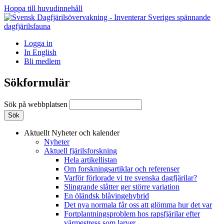
Hoppa till huvudinnehåll
Logga in
In English
Bli medlem
Sökformulär
Sök på webbplatsen
Aktuellt
Nyheter och kalender
Nyheter
Aktuell fjärilsforskning
Hela artikellistan
Om forskningsartiklar och referenser
Varför förlorade vi tre svenska dagfjärilar?
Slingrande slåtter ger större variation
En öländsk blåvingehybrid
Det nya normala får oss att glömma hur det var
Fortplantningsproblem hos rapsfjärilar efter
värmestress som larver