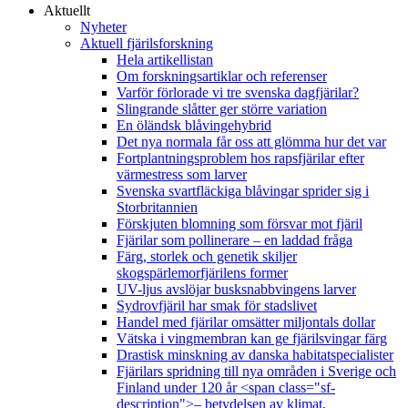
Aktuellt
Nyheter
Aktuell fjärilsforskning
Hela artikellistan
Om forskningsartiklar och referenser
Varför förlorade vi tre svenska dagfjärilar?
Slingrande slåtter ger större variation
En öländsk blåvingehybrid
Det nya normala får oss att glömma hur det var
Fortplantningsproblem hos rapsfjärilar efter
värmestress som larver
Svenska svartfläckiga blåvingar sprider sig i
Storbritannien
Förskjuten blomning som försvar mot fjäril
Fjärilar som pollinerare – en laddad fråga
Färg, storlek och genetik skiljer
skogspärlemorfjärilens former
UV-ljus avslöjar busksnabbvingens larver
Sydrovfjäril har smak för stadslivet
Handel med fjärilar omsätter miljontals dollar
Vätska i vingmembran kan ge fjärilsvingar färg
Drastisk minskning av danska habitatspecialister
Fjärilars spridning till nya områden i Sverige och
Finland under 120 år <span class="sf-
description">– betydelsen av klimat,