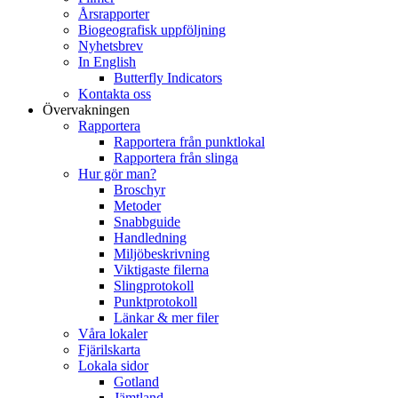
Årsrapporter
Biogeografisk uppföljning
Nyhetsbrev
In English
Butterfly Indicators
Kontakta oss
Övervakningen
Rapportera
Rapportera från punktlokal
Rapportera från slinga
Hur gör man?
Broschyr
Metoder
Snabbguide
Handledning
Miljöbeskrivning
Viktigaste filerna
Slingprotokoll
Punktprotokoll
Länkar & mer filer
Våra lokaler
Fjärilskarta
Lokala sidor
Gotland
Jämtland