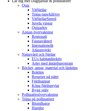
Lär dig mer
Dagfjärilar & pollinatörer
Quiz
Vitfjärilar
Träna raps/kål/rov
VitfjärilarSpeed
Juvela vingar
Quizarkiv
Annan övervakning
Regionalt
Faunaväkteri
Internationellt
Atlasprojekt
Naturvård och fjärilar
EUs habitatdirektiv
Arter med åtgärdsprogram
Böcker, appar, material och länktips
Boktips
Resurser på nätet
Fjärilsappar
Köpa fjärilsprylar
Bygg själv
Pollinatörsövervakning
Träna på pollinatörer
Blomflugor
Humlor