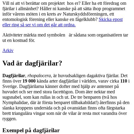
Vill ni att vi berättar om projektet hos er? Eller ha ett föredrag om
fjärilar i allmänhet? Håller ni kanske på att sätta ihop programmet
inför vårens möten i en krets av Naturskyddsföreningen, ett
entomologisk förening eller kanske en fågelklubb?
Skicka epost
eller ring så ser vi om det går att ordna.
Aktiviteter märkta med symbolen
är sådana som organisatören tar
ut en kostnad för.
Arkiv
Vad är dagfjärilar?
Dagfjärilar
,
rhopalocera
, är huvudsakligen dagaktiva fjärilar. Det
finns över
19 000
kända arter dagfjärilar i världen, varav cirka
110
i
Sverige. Dagfjärilarna känner dofter med hjälp av antenner på
huvudet och ser med stora facettögon. Dom äter nektar med
sugsnabel, som kan rullas in och ut. De tre benparen (två hos
Nymphalidae, där är första benparet tillbakabildat!) återfinns på den
slanka kroppens undersida och på ovansidan finns ofta färgstarka
brett triangulära vingar som när de vilar är resta mot varandra över
ryggen.
Exempel på dagfjärilar