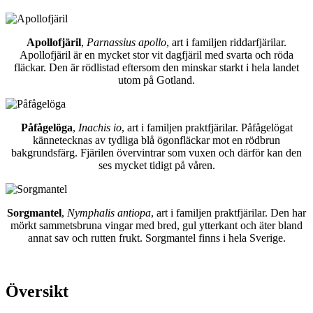
Apollofjäril
,
Parnassius apollo
, art i familjen riddarfjärilar.
Apollofjäril är en mycket stor vit dagfjäril med svarta och röda
fläckar. Den är rödlistad eftersom den minskar starkt i hela landet
utom på Gotland.
Påfågelöga
,
Inachis io
, art i familjen praktfjärilar. Påfågelögat
kännetecknas av tydliga blå ögonfläckar mot en rödbrun
bakgrundsfärg. Fjärilen övervintrar som vuxen och därför kan den
ses mycket tidigt på våren.
Sorgmantel
,
Nymphalis antiopa
, art i familjen praktfjärilar. Den har
mörkt sammetsbruna vingar med bred, gul ytterkant och äter bland
annat sav och rutten frukt. Sorgmantel finns i hela Sverige.
Översikt