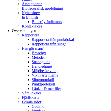
Årsrapporter
Biogeografisk uppföljning
Nyhetsbrev
In English
Butterfly Indicators
Kontakta oss
Övervakningen
Rapportera
Rapportera från punktlokal
Rapportera från slinga
Hur gör man?
Broschyr
Metoder
Snabbguide
Handledning
Miljöbeskrivning
Viktigaste filerna
Slingprotokoll
Punktprotokoll
Länkar & mer filer
Våra lokaler
Fjärilskarta
Lokala sidor
Gotland
Jämtland