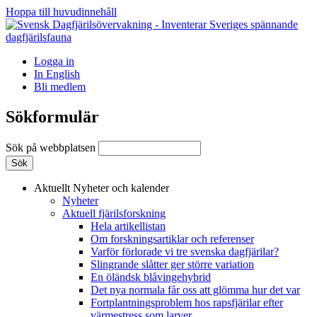
Hoppa till huvudinnehåll
Logga in
In English
Bli medlem
Sökformulär
Sök på webbplatsen
Aktuellt
Nyheter och kalender
Nyheter
Aktuell fjärilsforskning
Hela artikellistan
Om forskningsartiklar och referenser
Varför förlorade vi tre svenska dagfjärilar?
Slingrande slåtter ger större variation
En öländsk blåvingehybrid
Det nya normala får oss att glömma hur det var
Fortplantningsproblem hos rapsfjärilar efter
värmestress som larver