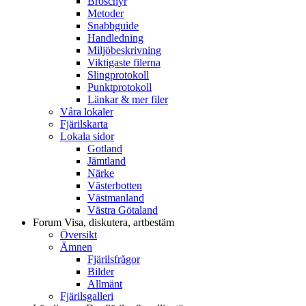
Broschyr
Metoder
Snabbguide
Handledning
Miljöbeskrivning
Viktigaste filerna
Slingprotokoll
Punktprotokoll
Länkar & mer filer
Våra lokaler
Fjärilskarta
Lokala sidor
Gotland
Jämtland
Närke
Västerbotten
Västmanland
Västra Götaland
Forum
Visa, diskutera, artbestäm
Översikt
Ämnen
Fjärilsfrågor
Bilder
Allmänt
Fjärilsgalleri