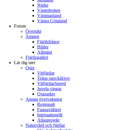
Närke
Västerbotten
Västmanland
Västra Götaland
Forum
Översikt
Ämnen
Fjärilsfrågor
Bilder
Allmänt
Fjärilsgalleri
Lär dig mer
Quiz
Vitfjärilar
Träna raps/kål/rov
VitfjärilarSpeed
Juvela vingar
Quizarkiv
Annan övervakning
Regionalt
Faunaväkteri
Internationellt
Atlasprojekt
Naturvård och fjärilar