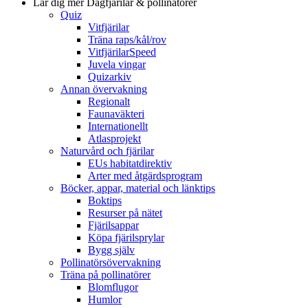
Lär dig mer
Dagfjärilar & pollinatörer
Quiz
Vitfjärilar
Träna raps/kål/rov
VitfjärilarSpeed
Juvela vingar
Quizarkiv
Annan övervakning
Regionalt
Faunaväkteri
Internationellt
Atlasprojekt
Naturvård och fjärilar
EUs habitatdirektiv
Arter med åtgärdsprogram
Böcker, appar, material och länktips
Boktips
Resurser på nätet
Fjärilsappar
Köpa fjärilsprylar
Bygg själv
Pollinatörsövervakning
Träna på pollinatörer
Blomflugor
Humlor