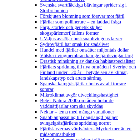
Svenska svartfläckiga blåvingar sprider sig i
Storbritannien
Förskjuten blomning som försvar mot fjäril
Fjärilar som pollinerare – en laddad fråga
Färg, storlek och genetik skiljer
skogspärlemorfjärilens former
UV-ljus avslöjar busksnabbvingens larver
Sydrovfjäril har smak för stadslivet
Handel med fjärilar omsätter miljontals dollar
Vätska i vingmembran kan ge fjärilsvingar färg
Drastisk minskning av danska habitatspecialister
Fjärilars spridning till nya områden i Sverige och
Finland under 120 år
– betydelsen av klimat,
landskapstyp och arters särdrag
Spanska kamgräsfjärilar hotas av allt torrare
somrar
Mikroklimat avgör utvecklingshastighet
Bete i Natura 2000-områden hotar de
väddnätfjärilar som ska skyddas
Nektar – tema med många variationer
Snabb anpassning till dagslängd hjälper
svingelgräsfjärilens spridning norrut
Fjärilslarvernas värdväxter– Mycket mer än en
midsommarbukett
Monarker migrerar söderut allt senare