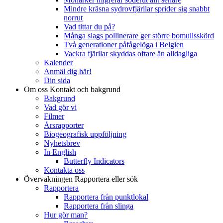
Mindre kräsna sydrovfjärilar sprider sig snabbt
norrut
Vad tittar du på?
Många slags pollinerare ger större bomullsskörd
Två generationer påfågelöga i Belgien
Vackra fjärilar skyddas oftare än alldagliga
Kalender
Anmäl dig här!
Din sida
Om oss
Kontakt och bakgrund
Bakgrund
Vad gör vi
Filmer
Årsrapporter
Biogeografisk uppföljning
Nyhetsbrev
In English
Butterfly Indicators
Kontakta oss
Övervakningen
Rapportera eller sök
Rapportera
Rapportera från punktlokal
Rapportera från slinga
Hur gör man?