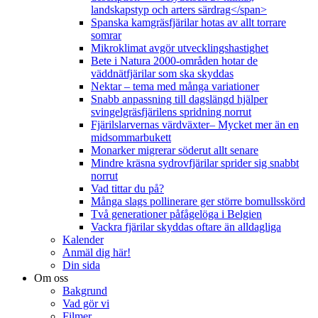
landskapstyp och arters särdrag</span>
Spanska kamgräsfjärilar hotas av allt torrare
somrar
Mikroklimat avgör utvecklingshastighet
Bete i Natura 2000-områden hotar de
väddnätfjärilar som ska skyddas
Nektar – tema med många variationer
Snabb anpassning till dagslängd hjälper
svingelgräsfjärilens spridning norrut
Fjärilslarvernas värdväxter– Mycket mer än en
midsommarbukett
Monarker migrerar söderut allt senare
Mindre kräsna sydrovfjärilar sprider sig snabbt
norrut
Vad tittar du på?
Många slags pollinerare ger större bomullsskörd
Två generationer påfågelöga i Belgien
Vackra fjärilar skyddas oftare än alldagliga
Kalender
Anmäl dig här!
Din sida
Om oss
Bakgrund
Vad gör vi
Filmer