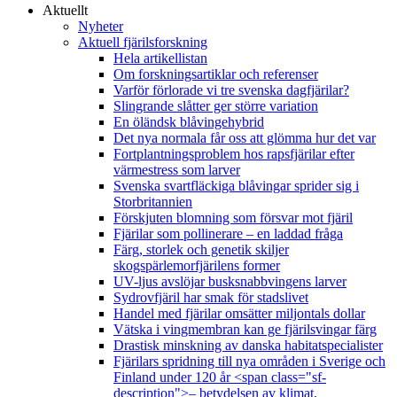
Aktuellt
Nyheter
Aktuell fjärilsforskning
Hela artikellistan
Om forskningsartiklar och referenser
Varför förlorade vi tre svenska dagfjärilar?
Slingrande slåtter ger större variation
En öländsk blåvingehybrid
Det nya normala får oss att glömma hur det var
Fortplantningsproblem hos rapsfjärilar efter
värmestress som larver
Svenska svartfläckiga blåvingar sprider sig i
Storbritannien
Förskjuten blomning som försvar mot fjäril
Fjärilar som pollinerare – en laddad fråga
Färg, storlek och genetik skiljer
skogspärlemorfjärilens former
UV-ljus avslöjar busksnabbvingens larver
Sydrovfjäril har smak för stadslivet
Handel med fjärilar omsätter miljontals dollar
Vätska i vingmembran kan ge fjärilsvingar färg
Drastisk minskning av danska habitatspecialister
Fjärilars spridning till nya områden i Sverige och
Finland under 120 år <span class="sf-
description">– betydelsen av klimat,