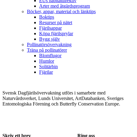
EUs habitatdirektiv
Arter med åtgärdsprogram
Böcker, appar, material och länktips
Boktips
Resurser på nätet
Fjärilsappar
Köpa fjärilsprylar
Bygg själv
Pollinatörsövervakning
Träna på pollinatörer
Blomflugor
Humlor
Solitärbin
Fjärilar
Svensk Dagfjärilsövervakning utförs i samarbete med
Naturvårdsverket, Lunds Universitet, ArtDatabanken, Sveriges
Entomologiska Förening och Butterfly Conservation Europe.
Skriv ett brev
Ring oss