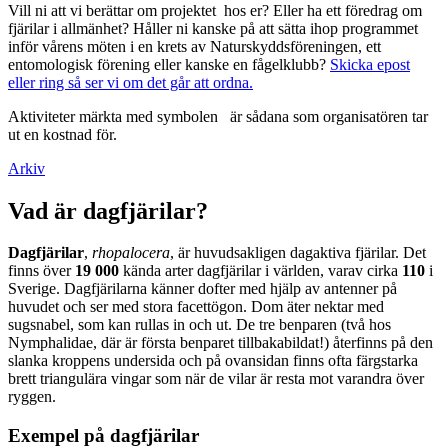
Vill ni att vi berättar om projektet hos er? Eller ha ett föredrag om
fjärilar i allmänhet? Håller ni kanske på att sätta ihop programmet
inför vårens möten i en krets av Naturskyddsföreningen, ett
entomologisk förening eller kanske en fågelklubb?
Skicka epost
eller ring så ser vi om det går att ordna.
Aktiviteter märkta med symbolen
är sådana som organisatören tar
ut en kostnad för.
Arkiv
Vad är dagfjärilar?
Dagfjärilar
,
rhopalocera
, är huvudsakligen dagaktiva fjärilar. Det
finns över
19 000
kända arter dagfjärilar i världen, varav cirka
110
i
Sverige. Dagfjärilarna känner dofter med hjälp av antenner på
huvudet och ser med stora facettögon. Dom äter nektar med
sugsnabel, som kan rullas in och ut. De tre benparen (två hos
Nymphalidae, där är första benparet tillbakabildat!) återfinns på den
slanka kroppens undersida och på ovansidan finns ofta färgstarka
brett triangulära vingar som när de vilar är resta mot varandra över
ryggen.
Exempel på dagfjärilar