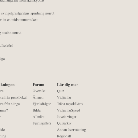
 svingelgräsfjärilens spridning norrut
mer än en midsommarbukett
g snabbt norrut
ullsskörd
liga
kningen
Forum
Lär dig mer
era
Översikt
Quiz
ra från punktlokal
Ämnen
Vitfjärilar
ra från slinga
Fjärilsfrågor
Träna raps/kål/rov
 man?
Bilder
VitfjärilarSpeed
r
Allmänt
Juvela vingar
Fjärilsgalleri
Quizarkiv
ide
Annan övervakning
ning
Regionalt