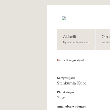
Hoppa till huvudinnehåll
Aktuellt
Om 
Nyheter och kalender
Kontak
Hem
» Kamgräsfjäril
Kamgräsfjäril
Stenkumla Kube
Platskategori:
Slinga
Antal observationer: