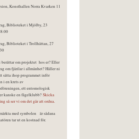
rsion, Konsthallen Norra Kvarken 11
rag, Biblioteket i Mjölby, 23
18:00
rag, Biblioteket i Trollhättan, 27
:30
vi berättar om projektet hos er? Eller
rag om fjärilar i allmänhet? Håller ni
tt sätta ihop programmet inför
n i en krets av
föreningen, ett entomologisk
ler kanske en fågelklubb?
Skicka
ring så ser vi om det går att ordna.
r märkta med symbolen
är sådana
tören tar ut en kostnad för.