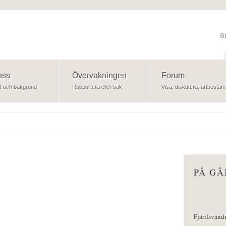
B
Sök
oss
Övervakningen
Forum
t och bakgrund
Rapportera eller sök
Visa, diskutera, artbestäm
PÅ G
Fjärilsvand