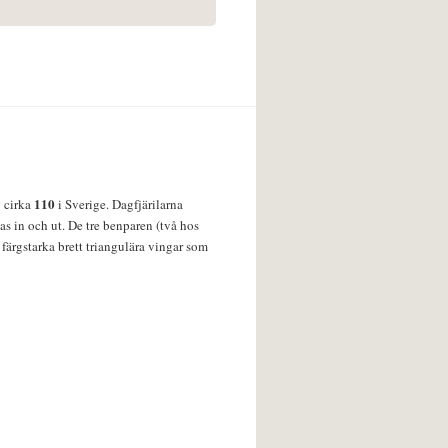
110
v cirka
i Sverige. Dagfjärilarna
s in och ut. De tre benparen (två hos
färgstarka brett triangulära vingar som