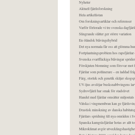
Nyheter
Aktuell fjärilsforskning
Hela artikellistan
Om forskningsartiklar och referenser
Varför förlorade vi tre svenska dagfjäri
Slingrande slåtter ger större variation
En öländsk blåvingehybrid
Det nya normala får oss att glömma hur
Fortplantningsproblem hos rapsfjärilar 
Svenska svartfläckiga blåvingar sprider 
Förskjuten blomning som försvar mot fj
Fjärilar som pollinerare – en laddad frå
Färg, storlek och genetik skiljer skogs
UV-ljus avslöjar busksnabbvingens lar
Sydrovfjäril har smak för stadslivet
Handel med fjärilar omsätter miljontals 
Vätska i vingmembran kan ge fjärilsvin
Drastisk minskning av danska habitatsp
Fjärilars spridning till nya områden i
Spanska kamgräsfjärilar hotas av allt t
Mikroklimat avgör utvecklingshastighe
Bete i Natura 2000-områden hotar de v