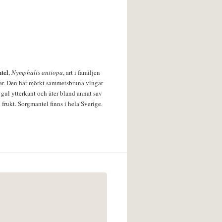
tel
,
Nymphalis antiopa
, art i familjen
lar. Den har mörkt sammetsbruna vingar
 gul ytterkant och äter bland annat sav
 frukt. Sorgmantel finns i hela Sverige.