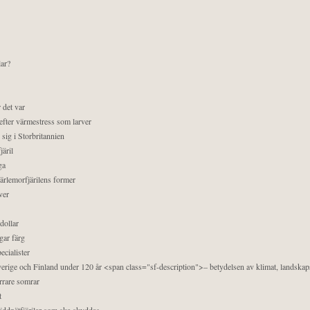
lar?
 det var
efter värmestress som larver
sig i Storbritannien
äril
ga
pärlemorfjärilens former
ver
dollar
gar färg
ecialister
 Sverige och Finland under 120 år <span class="sf-description">– betydelsen av klimat, landska
orrare somrar
t
äddnätfjärilar som ska skyddas