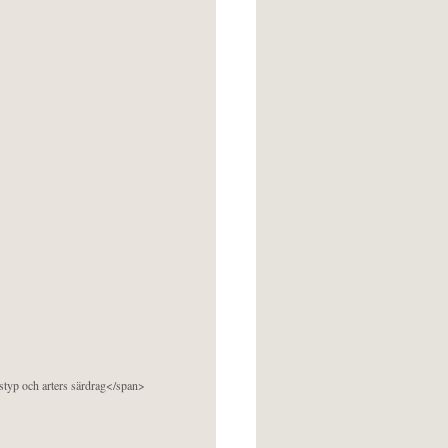
pstyp och arters särdrag</span>