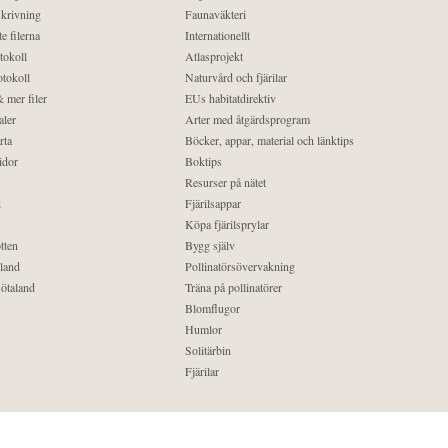
krivning
Faunaväkteri
e filerna
Internationellt
tokoll
Atlasprojekt
tokoll
Naturvård och fjärilar
 mer filer
EUs habitatdirektiv
aler
Arter med åtgärdsprogram
rta
Böcker, appar, material och länktips
idor
Boktips
Resurser på nätet
d
Fjärilsappar
Köpa fjärilsprylar
tten
Bygg själv
land
Pollinatörsövervakning
ötaland
Träna på pollinatörer
Blomflugor
Humlor
Solitärbin
Fjärilar