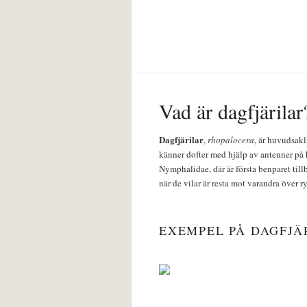
Vad är dagfjärilar
Dagfjärilar
,
rhopalocera
, är huvudsakl
känner dofter med hjälp av antenner på 
Nymphalidae, där är första benparet till
när de vilar är resta mot varandra över r
EXEMPEL PÅ DAGFJÄ