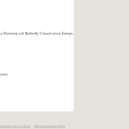
ka Förening och Butterfly Conservation Europe.
sson)
rmation om Cookies
Om personuppgifter