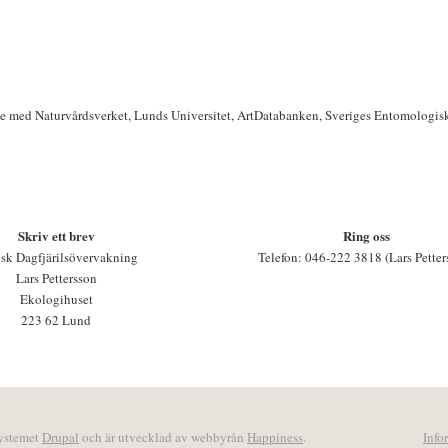
te med Naturvårdsverket, Lunds Universitet, ArtDatabanken, Sveriges Entomologis
Skriv ett brev
Ring oss
sk Dagfjärilsövervakning
Telefon: 046-222 3818 (Lars Petter
Lars Pettersson
Ekologihuset
223 62 Lund
systemet
Drupal
och är utvecklad av webbyrån
Happiness
.
Info