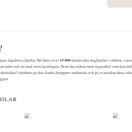
?
19 000
igen dagaktiva fjärilar. Det finns över
kända arter dagfjärilar i världen, vara
huvudet och ser med stora facettögon. Dom äter nektar med sugsnabel, som kan rulla
bakabildat!) återfinns på den slanka kroppens undersida och på ovansidan finns ofta 
yggen.
RILAR