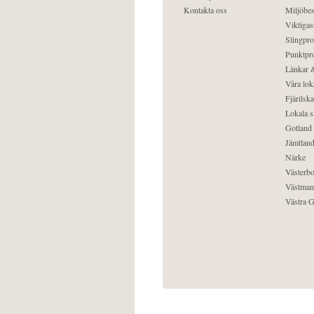
Kontakta oss
Miljöbes
Viktigast
Slingpro
Punktpro
Länkar &
Våra lok
Fjärilska
Lokala s
Gotland
Jämtlan
Närke
Västerbo
Västman
Västra G