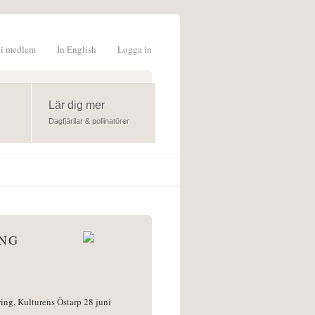
li medlem
In English
Logga in
formulär
Lär dig mer
Dagfjärilar & pollinatörer
ÅNG
ring, Kulturens Östarp 28 juni