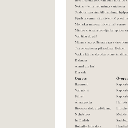
Nektar – tema med många variationer
Snabb anpassning till dagslängd hjälper
Fjärilslarvernas värdväxter– Mycket 
Monarker migrerar söderut allt senare
Mindre kräsna sydrovfjärilar sprider si
Vad tittar du på?
Många slags pollinerare ger större bom
Två generationer påfågelöga i Belgien
Vackra fjärilar skyddas oftare än alldag
Kalender
Anmäl dig här!
Din sida
Om oss
Överva
Bakgrund
Rapport
Vad gör vi
Rapporte
Filmer
Rapporte
Årsrapporter
Hur gör
Biogeografisk uppföljning
Broschy
Nyhetsbrev
Metoder
In English
Snabbgu
Butterfly Indicators
Handled