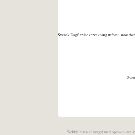
Svensk Dagfjärilsövervakning utförs i samarbe
Sven
Webbplatsen är byggd med open-source 