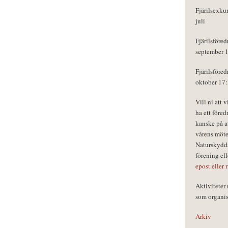
Fjärilsexku
juli
Fjärilsföred
september 
Fjärilsföred
oktober 17
Vill ni att 
ha ett föred
kanske på a
vårens möte
Naturskydds
förening el
epost eller 
Aktivitete
som organisa
Arkiv