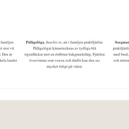
Påfågelöga
Sorgman
 i familjen
,
Inachis io
, art i familjen praktfjärilar.
t stor vit
Påfågelögat kännetecknas av tydliga blå
praktfjäri
r. Den är
ögonfläckar mot en rödbrun bakgrundsfärg. Fjärilen
med bred,
 hela landet
övervintrar som vuxen och därför kan den ses
och rutten
mycket tidigt på våren.