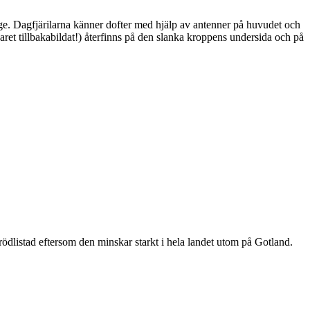
ge. Dagfjärilarna känner dofter med hjälp av antenner på huvudet och
ret tillbakabildat!) återfinns på den slanka kroppens undersida och på
är rödlistad eftersom den minskar starkt i hela landet utom på Gotland.