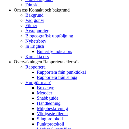
Din sida
Om oss
Kontakt och bakgrund
Bakgrund
Vad gör vi
Filmer
Årsrapporter
Biogeografisk uppföljning
Nyhetsbrev
In English
Butterfly Indicators
Kontakta oss
Övervakningen
Rapportera eller sök
Rapportera
Rapportera från punktlokal
Rapportera från slinga
Hur gör man?
Broschyr
Metoder
Snabbguide
Handledning
Miljöbeskrivning
Viktigaste filerna
Slingprotokoll
Punktprotokoll