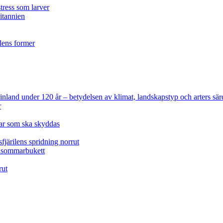
tress som larver
ritannien
ilens former
 Finland under 120 år
– betydelsen av klimat, landskapstyp och arters sär
r
lar som ska skyddas
fjärilens spridning norrut
idsommarbukett
rut