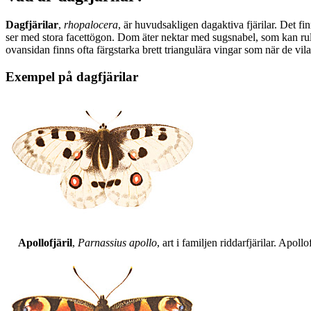
Dagfjärilar
,
rhopalocera
, är huvudsakligen dagaktiva fjärilar. Det fi
ser med stora facettögon. Dom äter nektar med sugsnabel, som kan rull
ovansidan finns ofta färgstarka brett triangulära vingar som när de vil
Exempel på dagfjärilar
Apollofjäril
,
Parnassius apollo
, art i familjen riddarfjärilar. Apol