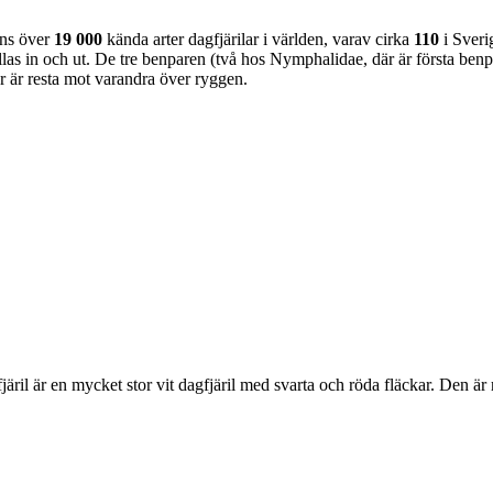
nns över
19 000
kända arter dagfjärilar i världen, varav cirka
110
i Sveri
as in och ut. De tre benparen (två hos Nymphalidae, där är första benpa
ar är resta mot varandra över ryggen.
lofjäril är en mycket stor vit dagfjäril med svarta och röda fläckar. Den 