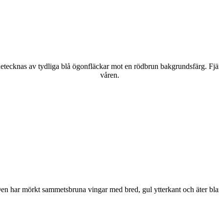
kännetecknas av tydliga blå ögonfläckar mot en rödbrun bakgrundsfärg. Fj
våren.
r. Den har mörkt sammetsbruna vingar med bred, gul ytterkant och äter bla