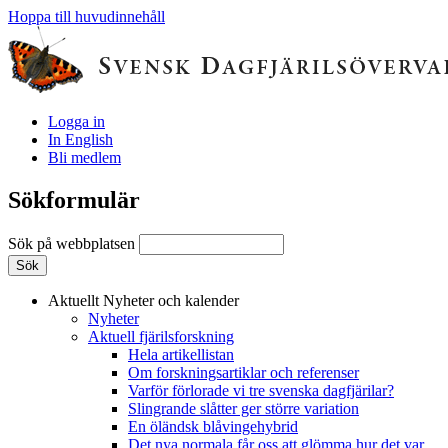
Hoppa till huvudinnehåll
Logga in
In English
Bli medlem
Sökformulär
Sök på webbplatsen
Aktuellt
Nyheter och kalender
Nyheter
Aktuell fjärilsforskning
Hela artikellistan
Om forskningsartiklar och referenser
Varför förlorade vi tre svenska dagfjärilar?
Slingrande slåtter ger större variation
En öländsk blåvingehybrid
Det nya normala får oss att glömma hur det var