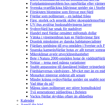
Fortplantningsproblem hos rapsfjärilar efter värmes
Svenska svartfläckiga blåvingar sprider sig i Storb
Förskjuten blomning som försvar mot fjäril
Fjärilar som pollinerare – en laddad fråga
Färg, storlek och genetik skiljer skogspärlemorfjär
UV-ljus avslöjar busksnabbvingens larver
Sydrovfjäril har smak för stadslivet
Handel med fjärilar omsätter miljontals dollar
Vätska i vingmembran kan ge fjärilsvingar färg
Drastisk minskning av danska habitatspecialister
Fjärilars spridning till nya områden i Sverige och
Spanska kamgräsfjärilar hotas av allt torrare somra
Mikroklimat avgör utvecklingshastighet
Bete i Natura 2000-områden hotar de väddnätfjäri
Nektar – tema med många variationer
Snabb anpassning till dagslängd hjälper svingelgräs
Fjärilslarvernas värdväxter– Mycket mer än en m
Monarker migrerar söderut allt senare
Mindre kräsna sydrovfjärilar sprider sig snabbt nor
Vad tittar du på?
Många slags pollinerare ger större bomullsskörd
Två generationer påfågelöga i Belgien
Vackra fjärilar skyddas oftare än alldagliga
Kalender
Anmäl dig här!