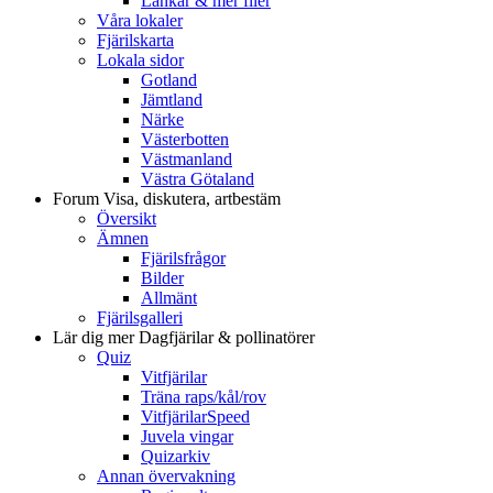
Länkar & mer filer
Våra lokaler
Fjärilskarta
Lokala sidor
Gotland
Jämtland
Närke
Västerbotten
Västmanland
Västra Götaland
Forum
Visa, diskutera, artbestäm
Översikt
Ämnen
Fjärilsfrågor
Bilder
Allmänt
Fjärilsgalleri
Lär dig mer
Dagfjärilar & pollinatörer
Quiz
Vitfjärilar
Träna raps/kål/rov
VitfjärilarSpeed
Juvela vingar
Quizarkiv
Annan övervakning