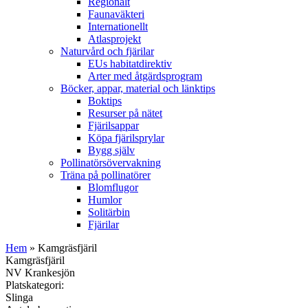
Regionalt
Faunaväkteri
Internationellt
Atlasprojekt
Naturvård och fjärilar
EUs habitatdirektiv
Arter med åtgärdsprogram
Böcker, appar, material och länktips
Boktips
Resurser på nätet
Fjärilsappar
Köpa fjärilsprylar
Bygg själv
Pollinatörsövervakning
Träna på pollinatörer
Blomflugor
Humlor
Solitärbin
Fjärilar
Hem
» Kamgräsfjäril
Kamgräsfjäril
NV Krankesjön
Platskategori:
Slinga