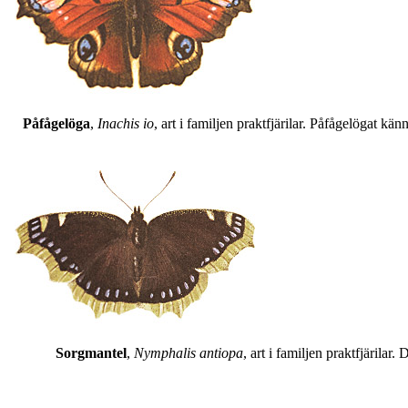
Påfågelöga
,
Inachis io
, art i familjen praktfjärilar. Påfågelögat 
Sorgmantel
,
Nymphalis antiopa
, art i familjen praktfjärila