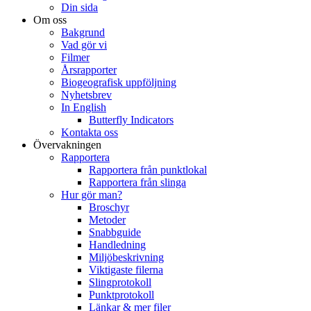
Din sida
Om oss
Bakgrund
Vad gör vi
Filmer
Årsrapporter
Biogeografisk uppföljning
Nyhetsbrev
In English
Butterfly Indicators
Kontakta oss
Övervakningen
Rapportera
Rapportera från punktlokal
Rapportera från slinga
Hur gör man?
Broschyr
Metoder
Snabbguide
Handledning
Miljöbeskrivning
Viktigaste filerna
Slingprotokoll
Punktprotokoll
Länkar & mer filer