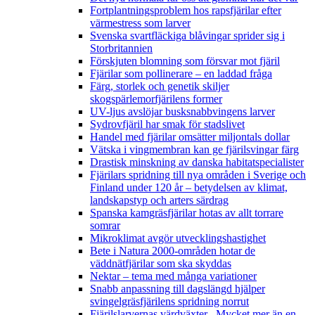
Fortplantningsproblem hos rapsfjärilar efter
värmestress som larver
Svenska svartfläckiga blåvingar sprider sig i
Storbritannien
Förskjuten blomning som försvar mot fjäril
Fjärilar som pollinerare – en laddad fråga
Färg, storlek och genetik skiljer
skogspärlemorfjärilens former
UV-ljus avslöjar busksnabbvingens larver
Sydrovfjäril har smak för stadslivet
Handel med fjärilar omsätter miljontals dollar
Vätska i vingmembran kan ge fjärilsvingar färg
Drastisk minskning av danska habitatspecialister
Fjärilars spridning till nya områden i Sverige och
Finland under 120 år
– betydelsen av klimat,
landskapstyp och arters särdrag
Spanska kamgräsfjärilar hotas av allt torrare
somrar
Mikroklimat avgör utvecklingshastighet
Bete i Natura 2000-områden hotar de
väddnätfjärilar som ska skyddas
Nektar – tema med många variationer
Snabb anpassning till dagslängd hjälper
svingelgräsfjärilens spridning norrut
Fjärilslarvernas värdväxter– Mycket mer än en