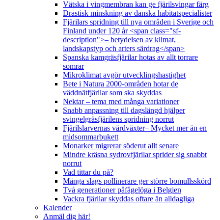
Vätska i vingmembran kan ge fjärilsvingar färg
Drastisk minskning av danska habitatspecialister
Fjärilars spridning till nya områden i Sverige och
Finland under 120 år <span class="sf-
description">– betydelsen av klimat,
landskapstyp och arters särdrag</span>
Spanska kamgräsfjärilar hotas av allt torrare
somrar
Mikroklimat avgör utvecklingshastighet
Bete i Natura 2000-områden hotar de
väddnätfjärilar som ska skyddas
Nektar – tema med många variationer
Snabb anpassning till dagslängd hjälper
svingelgräsfjärilens spridning norrut
Fjärilslarvernas värdväxter– Mycket mer än en
midsommarbukett
Monarker migrerar söderut allt senare
Mindre kräsna sydrovfjärilar sprider sig snabbt
norrut
Vad tittar du på?
Många slags pollinerare ger större bomullsskörd
Två generationer påfågelöga i Belgien
Vackra fjärilar skyddas oftare än alldagliga
Kalender
Anmäl dig här!