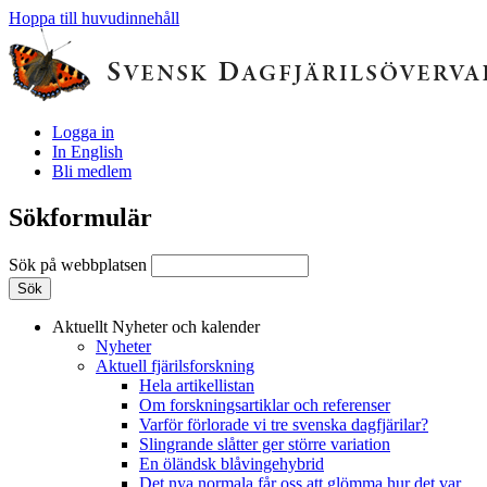
Hoppa till huvudinnehåll
Logga in
In English
Bli medlem
Sökformulär
Sök på webbplatsen
Aktuellt
Nyheter och kalender
Nyheter
Aktuell fjärilsforskning
Hela artikellistan
Om forskningsartiklar och referenser
Varför förlorade vi tre svenska dagfjärilar?
Slingrande slåtter ger större variation
En öländsk blåvingehybrid
Det nya normala får oss att glömma hur det var