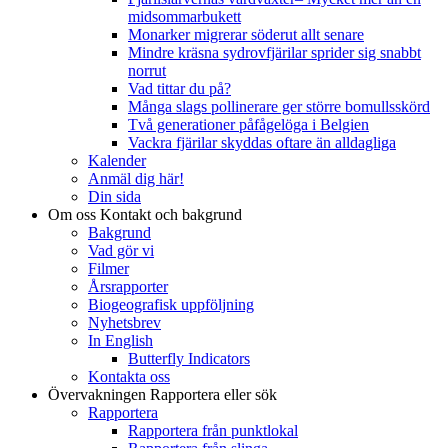
midsommarbukett
Monarker migrerar söderut allt senare
Mindre kräsna sydrovfjärilar sprider sig snabbt
norrut
Vad tittar du på?
Många slags pollinerare ger större bomullsskörd
Två generationer påfågelöga i Belgien
Vackra fjärilar skyddas oftare än alldagliga
Kalender
Anmäl dig här!
Din sida
Om oss
Kontakt och bakgrund
Bakgrund
Vad gör vi
Filmer
Årsrapporter
Biogeografisk uppföljning
Nyhetsbrev
In English
Butterfly Indicators
Kontakta oss
Övervakningen
Rapportera eller sök
Rapportera
Rapportera från punktlokal