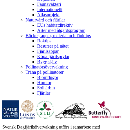
Faunaväkteri
Internationellt
Atlasprojekt
Naturvård och fjärilar
EUs habitatdirektiv
Arter med åtgärdsprogram
Böcker, appar, material och länktips
Boktips
Resurser på nätet
Fjärilsappar
Köpa fjärilsprylar
Bygg själv
Pollinatörsövervakning
Träna på pollinatörer
Blomflugor
Humlor
Solitärbin
Fjärilar
Svensk Dagfjärilsövervakning utförs i samarbete med