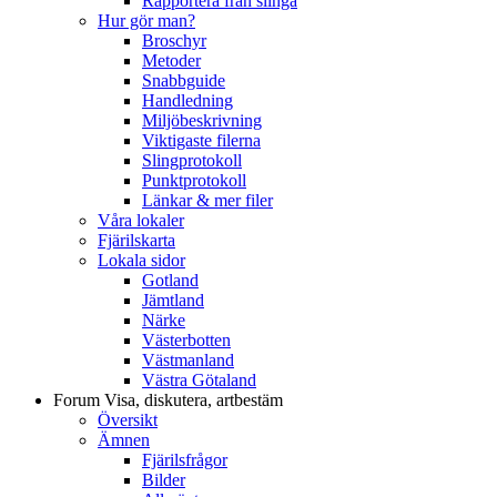
Rapportera från slinga
Hur gör man?
Broschyr
Metoder
Snabbguide
Handledning
Miljöbeskrivning
Viktigaste filerna
Slingprotokoll
Punktprotokoll
Länkar & mer filer
Våra lokaler
Fjärilskarta
Lokala sidor
Gotland
Jämtland
Närke
Västerbotten
Västmanland
Västra Götaland
Forum
Visa, diskutera, artbestäm
Översikt
Ämnen
Fjärilsfrågor
Bilder