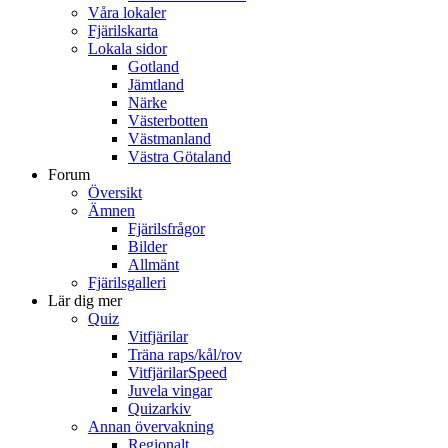
Våra lokaler
Fjärilskarta
Lokala sidor
Gotland
Jämtland
Närke
Västerbotten
Västmanland
Västra Götaland
Forum
Översikt
Ämnen
Fjärilsfrågor
Bilder
Allmänt
Fjärilsgalleri
Lär dig mer
Quiz
Vitfjärilar
Träna raps/kål/rov
VitfjärilarSpeed
Juvela vingar
Quizarkiv
Annan övervakning
Regionalt