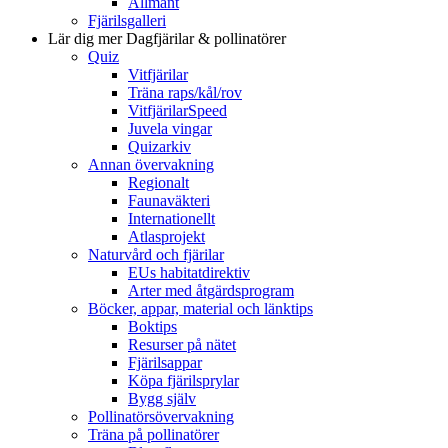
Allmänt
Fjärilsgalleri
Lär dig mer
Dagfjärilar & pollinatörer
Quiz
Vitfjärilar
Träna raps/kål/rov
VitfjärilarSpeed
Juvela vingar
Quizarkiv
Annan övervakning
Regionalt
Faunaväkteri
Internationellt
Atlasprojekt
Naturvård och fjärilar
EUs habitatdirektiv
Arter med åtgärdsprogram
Böcker, appar, material och länktips
Boktips
Resurser på nätet
Fjärilsappar
Köpa fjärilsprylar
Bygg själv
Pollinatörsövervakning
Träna på pollinatörer