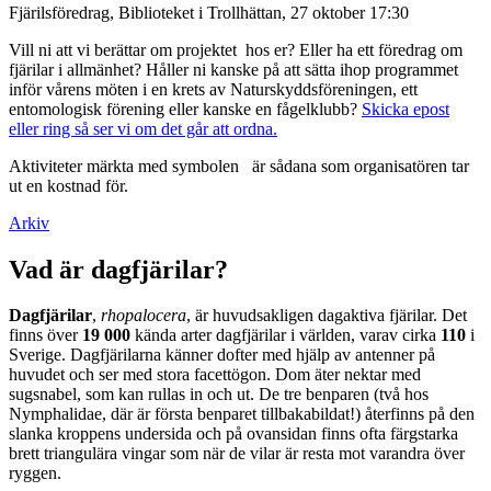
Fjärilsföredrag, Biblioteket i Trollhättan, 27 oktober 17:30
Vill ni att vi berättar om projektet hos er? Eller ha ett föredrag om
fjärilar i allmänhet? Håller ni kanske på att sätta ihop programmet
inför vårens möten i en krets av Naturskyddsföreningen, ett
entomologisk förening eller kanske en fågelklubb?
Skicka epost
eller ring så ser vi om det går att ordna.
Aktiviteter märkta med symbolen
är sådana som organisatören tar
ut en kostnad för.
Arkiv
Vad är dagfjärilar?
Dagfjärilar
,
rhopalocera
, är huvudsakligen dagaktiva fjärilar. Det
finns över
19 000
kända arter dagfjärilar i världen, varav cirka
110
i
Sverige. Dagfjärilarna känner dofter med hjälp av antenner på
huvudet och ser med stora facettögon. Dom äter nektar med
sugsnabel, som kan rullas in och ut. De tre benparen (två hos
Nymphalidae, där är första benparet tillbakabildat!) återfinns på den
slanka kroppens undersida och på ovansidan finns ofta färgstarka
brett triangulära vingar som när de vilar är resta mot varandra över
ryggen.