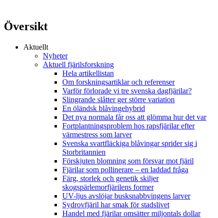
Översikt
Aktuellt
Nyheter
Aktuell fjärilsforskning
Hela artikellistan
Om forskningsartiklar och referenser
Varför förlorade vi tre svenska dagfjärilar?
Slingrande slåtter ger större variation
En öländsk blåvingehybrid
Det nya normala får oss att glömma hur det var
Fortplantningsproblem hos rapsfjärilar efter
värmestress som larver
Svenska svartfläckiga blåvingar sprider sig i
Storbritannien
Förskjuten blomning som försvar mot fjäril
Fjärilar som pollinerare – en laddad fråga
Färg, storlek och genetik skiljer
skogspärlemorfjärilens former
UV-ljus avslöjar busksnabbvingens larver
Sydrovfjäril har smak för stadslivet
Handel med fjärilar omsätter miljontals dollar