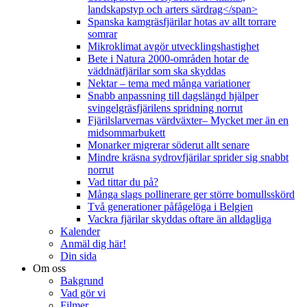
landskapstyp och arters särdrag</span>
Spanska kamgräsfjärilar hotas av allt torrare
somrar
Mikroklimat avgör utvecklingshastighet
Bete i Natura 2000-områden hotar de
väddnätfjärilar som ska skyddas
Nektar – tema med många variationer
Snabb anpassning till dagslängd hjälper
svingelgräsfjärilens spridning norrut
Fjärilslarvernas värdväxter– Mycket mer än en
midsommarbukett
Monarker migrerar söderut allt senare
Mindre kräsna sydrovfjärilar sprider sig snabbt
norrut
Vad tittar du på?
Många slags pollinerare ger större bomullsskörd
Två generationer påfågelöga i Belgien
Vackra fjärilar skyddas oftare än alldagliga
Kalender
Anmäl dig här!
Din sida
Om oss
Bakgrund
Vad gör vi
Filmer