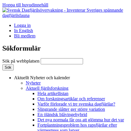
Hoppa till huvudinnehåll
Logga in
In English
Bli medlem
Sökformulär
Sök på webbplatsen
Aktuellt
Nyheter och kalender
Nyheter
Aktuell fjärilsforskning
Hela artikellistan
Om forskningsartiklar och referenser
Varför förlorade vi tre svenska dagfjärilar?
Slingrande slåtter ger större variation
En öländsk blåvingehybrid
Det nya normala får oss att glömma hur det var
Fortplantningsproblem hos rapsfjärilar efter
värmestress som larver