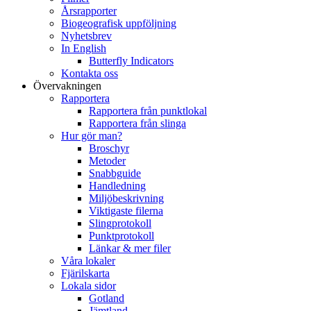
Årsrapporter
Biogeografisk uppföljning
Nyhetsbrev
In English
Butterfly Indicators
Kontakta oss
Övervakningen
Rapportera
Rapportera från punktlokal
Rapportera från slinga
Hur gör man?
Broschyr
Metoder
Snabbguide
Handledning
Miljöbeskrivning
Viktigaste filerna
Slingprotokoll
Punktprotokoll
Länkar & mer filer
Våra lokaler
Fjärilskarta
Lokala sidor
Gotland
Jämtland