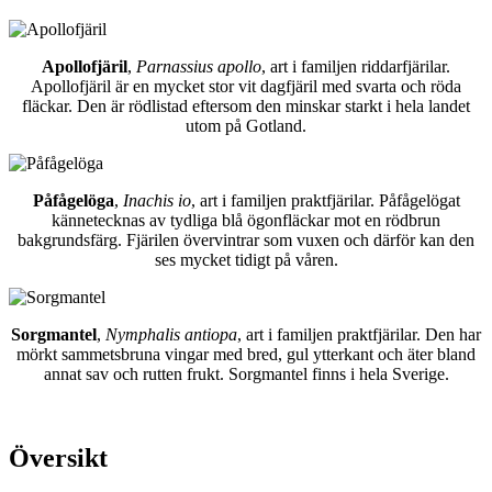
Apollofjäril
,
Parnassius apollo
, art i familjen riddarfjärilar.
Apollofjäril är en mycket stor vit dagfjäril med svarta och röda
fläckar. Den är rödlistad eftersom den minskar starkt i hela landet
utom på Gotland.
Påfågelöga
,
Inachis io
, art i familjen praktfjärilar. Påfågelögat
kännetecknas av tydliga blå ögonfläckar mot en rödbrun
bakgrundsfärg. Fjärilen övervintrar som vuxen och därför kan den
ses mycket tidigt på våren.
Sorgmantel
,
Nymphalis antiopa
, art i familjen praktfjärilar. Den har
mörkt sammetsbruna vingar med bred, gul ytterkant och äter bland
annat sav och rutten frukt. Sorgmantel finns i hela Sverige.
Översikt