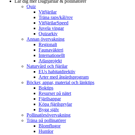
Lär dig mer
Dagfjärilar & pollinatörer
Quiz
Vitfjärilar
Träna raps/kål/rov
VitfjärilarSpeed
Juvela vingar
Quizarkiv
Annan övervakning
Regionalt
Faunaväkteri
Internationellt
Atlasprojekt
Naturvård och fjärilar
EUs habitatdirektiv
Arter med åtgärdsprogram
Böcker, appar, material och länktips
Boktips
Resurser på nätet
Fjärilsappar
Köpa fjärilsprylar
Bygg själv
Pollinatörsövervakning
Träna på pollinatörer
Blomflugor
Humlor