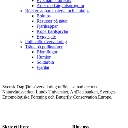
EUs habitatdirektiv
Arter med åtgärdsprogram
Böcker, appar, material och länktips
Boktips
Resurser på nätet
Fjärilsappar
Köpa fjärilsprylar
Bygg själv
Pollinatörsövervakning
Träna på pollinatörer
Blomflugor
Humlor
Solitärbin
Fjärilar
Svensk Dagfjärilsövervakning utförs i samarbete med
Naturvårdsverket, Lunds Universitet, ArtDatabanken, Sveriges
Entomologiska Förening och Butterfly Conservation Europe.
Skriv ett brev
Ring oss