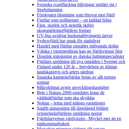
Svenska svartfläckiga blåvingar sprider sig i
Storbritannien
Förskjuten blomning som försvar mot fjäril
Fjärilar som pollinerare – en laddad fråga
Färg, storlek och genetik skiljer
skogspärlemorfjärilens former
UV-ljus avslöjar busksnabbvingens larver
Sydrovfjäril har smak för stadslivet
Handel med fjärilar omsätter miljontals dollar
Vätska i vingmembran kan ge fjärilsvingar färg
Drastisk minskning av danska habitatspecialister
Fjärilars spridning till nya områden i Sverige och
Finland under 120 år
– betydelsen av klimat,
landskapstyp och arters särdrag
Spanska kamgräsfjärilar hotas av allt torrare
somrar
Mikroklimat avgör utvecklingshastighet
Bete i Natura 2000-områden hotar de
väddnätfjärilar som ska skyddas
Nektar – tema med många variationer
Snabb anpassning till dagslängd hjälper
svingelgräsfjärilens spridning norrut
Fjärilslarvernas värdväxter– Mycket mer än en
midsommarbukett
Monarker migrerar söderut allt senare