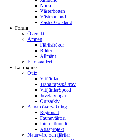
Närke
Västerbotten
Västmanland
Västra Götaland
Forum
Översikt
Ämnen
Fjärilsfrågor
Bilder
Allmänt
Fjärilsgalleri
Lär dig mer
Quiz
Vitfjärilar
Träna raps/kål/rov
VitfjärilarSpeed
Juvela vingar
Quizarkiv
Annan övervakning
Regionalt
Faunaväkteri
Internationellt
Atlasprojekt
Naturvård och fjärilar