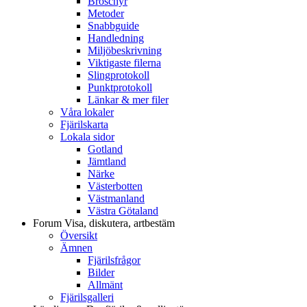
Broschyr
Metoder
Snabbguide
Handledning
Miljöbeskrivning
Viktigaste filerna
Slingprotokoll
Punktprotokoll
Länkar & mer filer
Våra lokaler
Fjärilskarta
Lokala sidor
Gotland
Jämtland
Närke
Västerbotten
Västmanland
Västra Götaland
Forum
Visa, diskutera, artbestäm
Översikt
Ämnen
Fjärilsfrågor
Bilder
Allmänt
Fjärilsgalleri