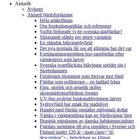
Aktuellt
Nyheter
Aktuell fjärilsforskning
Hela artikellistan
Om forskningsartiklar och referenser
Varför förlorade vi tre svenska dagfjärilar?
Slingrande slåtter ger större variation
En öländsk blåvingehybrid
Det nya normala får oss att glömma hur det var
Fortplantningsproblem hos rapsfjärilar efter
värmestress som larver
Svenska svartfläckiga blåvingar sprider sig i
Storbritannien
Förskjuten blomning som försvar mot fjäril
Fjärilar som pollinerare – en laddad fråga
Färg, storlek och genetik skiljer
skogspärlemorfjärilens former
UV-ljus avslöjar busksnabbvingens larver
Sydrovfjäril har smak för stadslivet
Handel med fjärilar omsätter miljontals dollar
Vätska i vingmembran kan ge fjärilsvingar färg
Drastisk minskning av danska habitatspecialister
Fjärilars spridning till nya områden i Sverige och
Finland under 120 år <span class="sf-
description">– betydelsen av klimat,