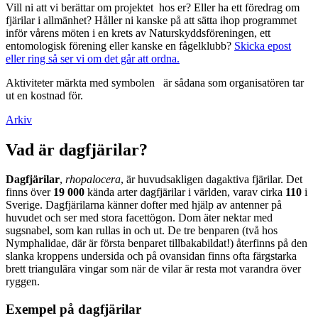
Vill ni att vi berättar om projektet hos er? Eller ha ett föredrag om
fjärilar i allmänhet? Håller ni kanske på att sätta ihop programmet
inför vårens möten i en krets av Naturskyddsföreningen, ett
entomologisk förening eller kanske en fågelklubb?
Skicka epost
eller ring så ser vi om det går att ordna.
Aktiviteter märkta med symbolen
är sådana som organisatören tar
ut en kostnad för.
Arkiv
Vad är dagfjärilar?
Dagfjärilar
,
rhopalocera
, är huvudsakligen dagaktiva fjärilar. Det
finns över
19 000
kända arter dagfjärilar i världen, varav cirka
110
i
Sverige. Dagfjärilarna känner dofter med hjälp av antenner på
huvudet och ser med stora facettögon. Dom äter nektar med
sugsnabel, som kan rullas in och ut. De tre benparen (två hos
Nymphalidae, där är första benparet tillbakabildat!) återfinns på den
slanka kroppens undersida och på ovansidan finns ofta färgstarka
brett triangulära vingar som när de vilar är resta mot varandra över
ryggen.
Exempel på dagfjärilar