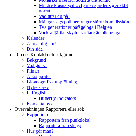
Mindre kräsna sydrovfjärilar sprider sig snabbt
norrut
Vad tittar du på?
Många slags pollinerare ger större bomullsskörd
Två generationer påfågelöga i Belgien
Vackra fjärilar skyddas oftare än alldagliga
Kalender
Anmäl dig här!
Din sida
Om oss
Kontakt och bakgrund
Bakgrund
Vad gör vi
Filmer
Årsrapporter
Biogeografisk uppföljning
Nyhetsbrev
In English
Butterfly Indicators
Kontakta oss
Övervakningen
Rapportera eller sök
Rapportera
Rapportera från punktlokal
Rapportera från slinga
Hur gör man?