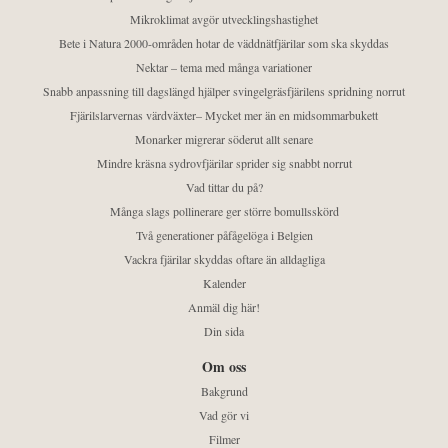
Mikroklimat avgör utvecklingshastighet
Bete i Natura 2000-områden hotar de väddnätfjärilar som ska skyddas
Nektar – tema med många variationer
Snabb anpassning till dagslängd hjälper svingelgräsfjärilens spridning norrut
Fjärilslarvernas värdväxter– Mycket mer än en midsommarbukett
Monarker migrerar söderut allt senare
Mindre kräsna sydrovfjärilar sprider sig snabbt norrut
Vad tittar du på?
Många slags pollinerare ger större bomullsskörd
Två generationer påfågelöga i Belgien
Vackra fjärilar skyddas oftare än alldagliga
Kalender
Anmäl dig här!
Din sida
Om oss
Bakgrund
Vad gör vi
Filmer