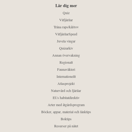
Lär dig mer
Quiz
Vitfjärilar
Träna raps/kål/rov
VitfjärilarSpeed
Juvela vingar
Quizarkiv
Annan övervakning
Regionalt
Faunaväkteri
Internationellt
Atlasprojekt
Naturvård och fjärilar
EUs habitatdirektiv
Arter med åtgärdsprogram
Böcker, appar, material och länktips
Boktips
Resurser på nätet