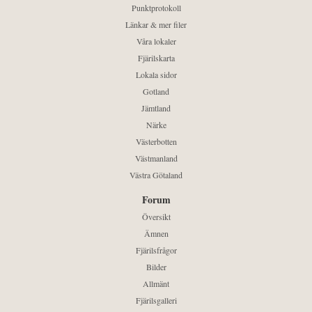
Punktprotokoll
Länkar & mer filer
Våra lokaler
Fjärilskarta
Lokala sidor
Gotland
Jämtland
Närke
Västerbotten
Västmanland
Västra Götaland
Forum
Översikt
Ämnen
Fjärilsfrågor
Bilder
Allmänt
Fjärilsgalleri