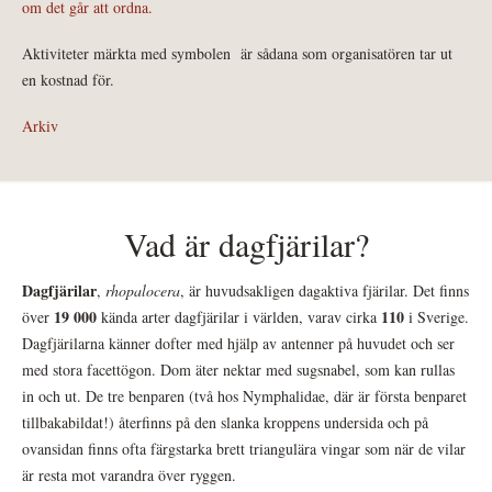
om det går att ordna.
Aktiviteter märkta med symbolen
är sådana som organisatören tar ut
en kostnad för.
Arkiv
Vad är dagfjärilar?
Dagfjärilar
,
rhopalocera
, är huvudsakligen dagaktiva fjärilar. Det finns
19 000
110
över
kända arter dagfjärilar i världen, varav cirka
i Sverige.
Dagfjärilarna känner dofter med hjälp av antenner på huvudet och ser
med stora facettögon. Dom äter nektar med sugsnabel, som kan rullas
in och ut. De tre benparen (två hos Nymphalidae, där är första benparet
tillbakabildat!) återfinns på den slanka kroppens undersida och på
ovansidan finns ofta färgstarka brett triangulära vingar som när de vilar
är resta mot varandra över ryggen.