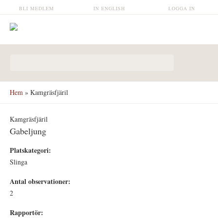
Hoppa till huvudinnehåll
BLI MEDLEM
IN ENGLISH
LOGGA IN
Sökformulär
Hem
» Kamgräsfjäril
Kamgräsfjäril
Gabeljung
Platskategori:
Slinga
Antal observationer:
2
Rapportör: