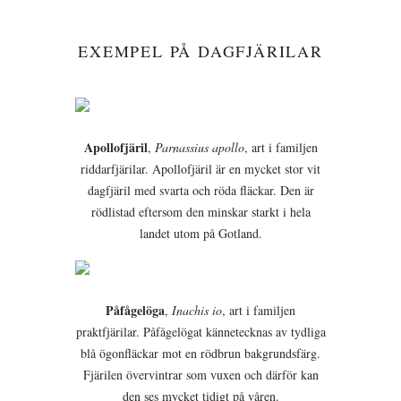
EXEMPEL PÅ DAGFJÄRILAR
Apollofjäril
,
Parnassius apollo
, art i familjen
riddarfjärilar. Apollofjäril är en mycket stor vit
dagfjäril med svarta och röda fläckar. Den är
rödlistad eftersom den minskar starkt i hela
landet utom på Gotland.
Påfågelöga
,
Inachis io
, art i familjen
praktfjärilar. Påfågelögat kännetecknas av tydliga
blå ögonfläckar mot en rödbrun bakgrundsfärg.
Fjärilen övervintrar som vuxen och därför kan
den ses mycket tidigt på våren.