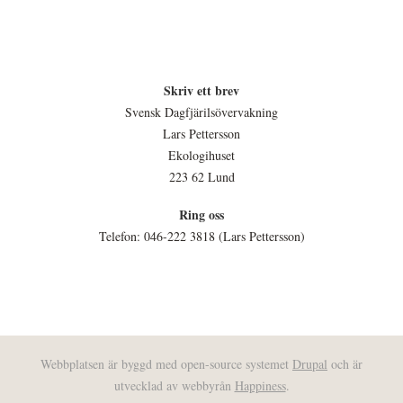
Skriv ett brev
Svensk Dagfjärilsövervakning
Lars Pettersson
Ekologihuset
223 62 Lund
Ring oss
Telefon: 046-222 3818 (Lars Pettersson)
Webbplatsen är byggd med open-source systemet
Drupal
och är
utvecklad av webbyrån
Happiness
.