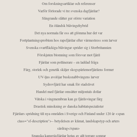
Om forskningsartiklar och referenser
Varför förlorade vi tre svenska dagfjärilar?
Slingrande slåtter ger större variation
En öländsk blåvingehybrid
Det nya normala får oss att glömma hur det var
Fortplantningsproblem hos rapsfjärilar efter värmestress som larver
Svenska svartfläckiga blåvingar sprider sig i Storbritannien
Förskjuten blomning som försvar mot fjäril
Fjärilar som pollinerare – en laddad fråga
Färg, storlek och genetik skiljer skogspärlemorfjärilens former
UV-ljus avslöjar busksnabbvingens larver
Sydrovfjäril har smak för stadslivet
Handel med fjärilar omsätter miljontals dollar
Vätska i vingmembran kan ge fjärilsvingar färg
Drastisk minskning av danska habitatspecialister
Fjärilars spridning till nya områden i Sverige och Finland under 120 år <span
class="sf-description">– betydelsen av klimat, landskapstyp och arters
särdrag</span>
Spanska kamgräsfjärilar hotas av allt torrare somrar