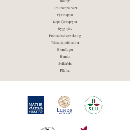
Boktips
Resurser på nätet
Fjärilsappar
Köpa fjärilsprylar
Bygg själv
Pollinatörsövervakning
Träna på pollinatörer
Blomflugor
Humlor
Solitärbin
Fjärilar