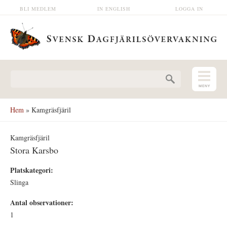
Hoppa till huvudinnehåll
BLI MEDLEM
IN ENGLISH
LOGGA IN
Sökformulär
Hem
» Kamgräsfjäril
Kamgräsfjäril
Stora Karsbo
Platskategori:
Slinga
Antal observationer:
1