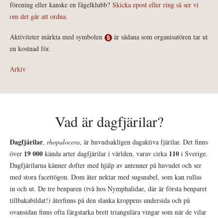
förening eller kanske en fågelklubb?
Skicka epost eller ring så ser vi
om det går att ordna.
Aktiviteter märkta med symbolen
är sådana som organisatören tar ut
en kostnad för.
Arkiv
Vad är dagfjärilar?
Dagfjärilar
,
rhopalocera
, är huvudsakligen dagaktiva fjärilar. Det finns
19 000
110
över
kända arter dagfjärilar i världen, varav cirka
i Sverige.
Dagfjärilarna känner dofter med hjälp av antenner på huvudet och ser
med stora facettögon. Dom äter nektar med sugsnabel, som kan rullas
in och ut. De tre benparen (två hos Nymphalidae, där är första benparet
tillbakabildat!) återfinns på den slanka kroppens undersida och på
ovansidan finns ofta färgstarka brett triangulära vingar som när de vilar