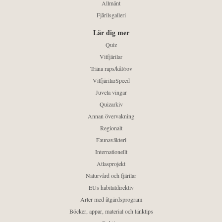
Allmänt
Fjärilsgalleri
Lär dig mer
Quiz
Vitfjärilar
Träna raps/kål/rov
VitfjärilarSpeed
Juvela vingar
Quizarkiv
Annan övervakning
Regionalt
Faunaväkteri
Internationellt
Atlasprojekt
Naturvård och fjärilar
EUs habitatdirektiv
Arter med åtgärdsprogram
Böcker, appar, material och länktips