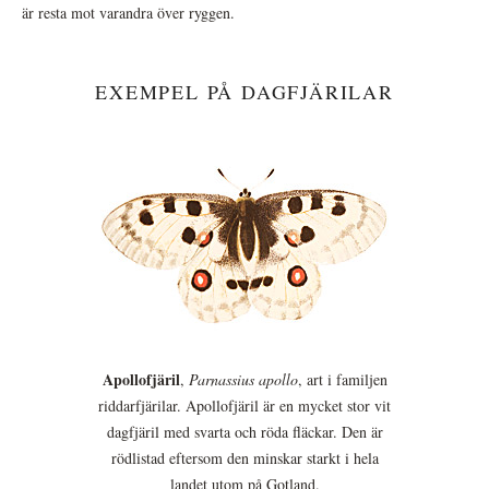
är resta mot varandra över ryggen.
EXEMPEL PÅ DAGFJÄRILAR
Apollofjäril
,
Parnassius apollo
, art i familjen
riddarfjärilar. Apollofjäril är en mycket stor vit
dagfjäril med svarta och röda fläckar. Den är
rödlistad eftersom den minskar starkt i hela
landet utom på Gotland.