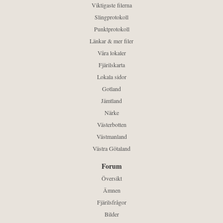
Viktigaste filerna
Slingprotokoll
Punktprotokoll
Länkar & mer filer
Våra lokaler
Fjärilskarta
Lokala sidor
Gotland
Jämtland
Närke
Västerbotten
Västmanland
Västra Götaland
Forum
Översikt
Ämnen
Fjärilsfrågor
Bilder