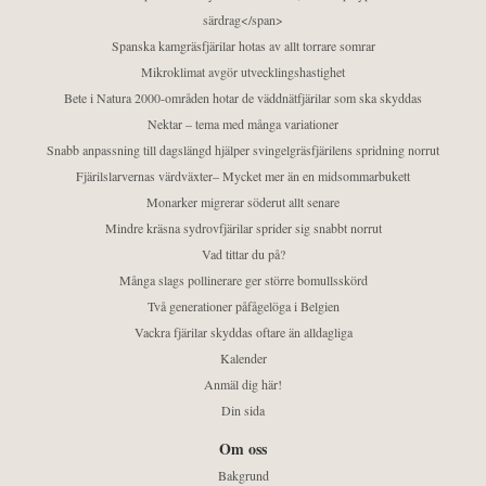
särdrag</span>
Spanska kamgräsfjärilar hotas av allt torrare somrar
Mikroklimat avgör utvecklingshastighet
Bete i Natura 2000-områden hotar de väddnätfjärilar som ska skyddas
Nektar – tema med många variationer
Snabb anpassning till dagslängd hjälper svingelgräsfjärilens spridning norrut
Fjärilslarvernas värdväxter– Mycket mer än en midsommarbukett
Monarker migrerar söderut allt senare
Mindre kräsna sydrovfjärilar sprider sig snabbt norrut
Vad tittar du på?
Många slags pollinerare ger större bomullsskörd
Två generationer påfågelöga i Belgien
Vackra fjärilar skyddas oftare än alldagliga
Kalender
Anmäl dig här!
Din sida
Om oss
Bakgrund