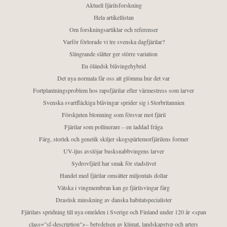
Aktuell fjärilsforskning
Hela artikellistan
Om forskningsartiklar och referenser
Varför förlorade vi tre svenska dagfjärilar?
Slingrande slåtter ger större variation
En öländsk blåvingehybrid
Det nya normala får oss att glömma hur det var
Fortplantningsproblem hos rapsfjärilar efter värmestress som larver
Svenska svartfläckiga blåvingar sprider sig i Storbritannien
Förskjuten blomning som försvar mot fjäril
Fjärilar som pollinerare – en laddad fråga
Färg, storlek och genetik skiljer skogspärlemorfjärilens former
UV-ljus avslöjar busksnabbvingens larver
Sydrovfjäril har smak för stadslivet
Handel med fjärilar omsätter miljontals dollar
Vätska i vingmembran kan ge fjärilsvingar färg
Drastisk minskning av danska habitatspecialister
Fjärilars spridning till nya områden i Sverige och Finland under 120 år <span
class="sf-description">– betydelsen av klimat, landskapstyp och arters