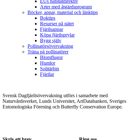
EUs habitatdirektiv
Arter med åtgärdsprogram
Böcker, appar, material och länktips
Boktips
Resurser på nätet
Fjärilsappar
Köpa fjärilsprylar
Bygg själv
Pollinatörsövervakning
Träna på pollinatörer
Blomflugor
Humlor
Solitärbin
Fjärilar
Svensk Dagfjärilsövervakning utförs i samarbete med
Naturvårdsverket, Lunds Universitet, ArtDatabanken, Sveriges
Entomologiska Förening och Butterfly Conservation Europe.
Skriv ett brev
Ring oss