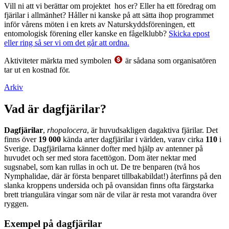
Vill ni att vi berättar om projektet hos er? Eller ha ett föredrag om
fjärilar i allmänhet? Håller ni kanske på att sätta ihop programmet
inför vårens möten i en krets av Naturskyddsföreningen, ett
entomologisk förening eller kanske en fågelklubb?
Skicka epost
eller ring så ser vi om det går att ordna.
Aktiviteter märkta med symbolen
är sådana som organisatören
tar ut en kostnad för.
Arkiv
Vad är dagfjärilar?
Dagfjärilar
,
rhopalocera
, är huvudsakligen dagaktiva fjärilar. Det
finns över
19 000
kända arter dagfjärilar i världen, varav cirka
110
i
Sverige. Dagfjärilarna känner dofter med hjälp av antenner på
huvudet och ser med stora facettögon. Dom äter nektar med
sugsnabel, som kan rullas in och ut. De tre benparen (två hos
Nymphalidae, där är första benparet tillbakabildat!) återfinns på den
slanka kroppens undersida och på ovansidan finns ofta färgstarka
brett triangulära vingar som när de vilar är resta mot varandra över
ryggen.
Exempel på dagfjärilar