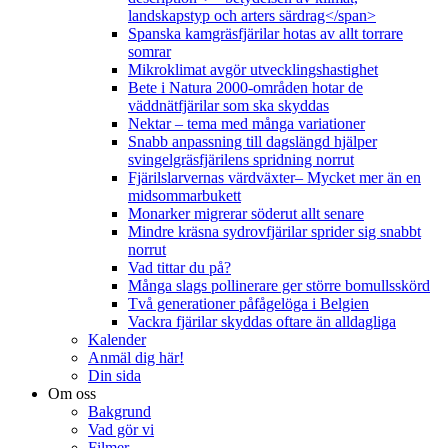
landskapstyp och arters särdrag</span>
Spanska kamgräsfjärilar hotas av allt torrare
somrar
Mikroklimat avgör utvecklingshastighet
Bete i Natura 2000-områden hotar de
väddnätfjärilar som ska skyddas
Nektar – tema med många variationer
Snabb anpassning till dagslängd hjälper
svingelgräsfjärilens spridning norrut
Fjärilslarvernas värdväxter– Mycket mer än en
midsommarbukett
Monarker migrerar söderut allt senare
Mindre kräsna sydrovfjärilar sprider sig snabbt
norrut
Vad tittar du på?
Många slags pollinerare ger större bomullsskörd
Två generationer påfågelöga i Belgien
Vackra fjärilar skyddas oftare än alldagliga
Kalender
Anmäl dig här!
Din sida
Om oss
Bakgrund
Vad gör vi
Filmer