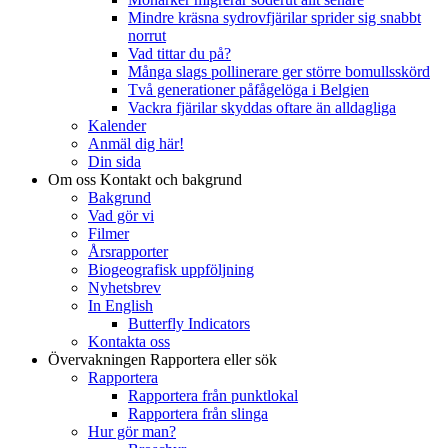
Mindre kräsna sydrovfjärilar sprider sig snabbt
norrut
Vad tittar du på?
Många slags pollinerare ger större bomullsskörd
Två generationer påfågelöga i Belgien
Vackra fjärilar skyddas oftare än alldagliga
Kalender
Anmäl dig här!
Din sida
Om oss
Kontakt och bakgrund
Bakgrund
Vad gör vi
Filmer
Årsrapporter
Biogeografisk uppföljning
Nyhetsbrev
In English
Butterfly Indicators
Kontakta oss
Övervakningen
Rapportera eller sök
Rapportera
Rapportera från punktlokal
Rapportera från slinga
Hur gör man?