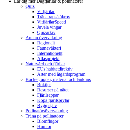
Lär dig mer
Dagfjärilar & pollinatörer
Quiz
Vitfjärilar
Träna raps/kål/rov
VitfjärilarSpeed
Juvela vingar
Quizarkiv
Annan övervakning
Regionalt
Faunaväkteri
Internationellt
Atlasprojekt
Naturvård och fjärilar
EUs habitatdirektiv
Arter med åtgärdsprogram
Böcker, appar, material och länktips
Boktips
Resurser på nätet
Fjärilsappar
Köpa fjärilsprylar
Bygg själv
Pollinatörsövervakning
Träna på pollinatörer
Blomflugor
Humlor