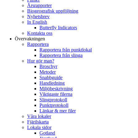
Årsrapporter
Biogeografisk uppföljning
Nyhetsbrev
In English
Butterfly Indicators
Kontakta oss
Övervakningen
Rapportera
Rapportera från punktlokal
Rapportera från slinga
Hur gör man?
Broschyr
Metoder
Snabbguide
Handledning
Miljöbeskrivning
Viktigaste filerna
Slingprotokoll
Punktprotokoll
Länkar & mer filer
Våra lokaler
Fjärilskarta
Lokala sidor
Gotland