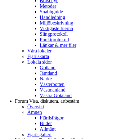
Broschyr
Metoder
Snabbguide
Handledning
Miljöbeskrivning
Viktigaste filerna
Slingprotokoll
Punktprotokoll
Länkar & mer filer
Våra lokaler
Fjärilskarta
Lokala sidor
Gotland
Jämtland
Närke
Västerbotten
Västmanland
Västra Götaland
Forum
Visa, diskutera, artbestäm
Översikt
Ämnen
Fjärilsfrågor
Bilder
Allmänt
Fjärilsgalleri