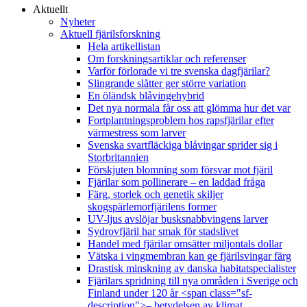
Aktuellt
Nyheter
Aktuell fjärilsforskning
Hela artikellistan
Om forskningsartiklar och referenser
Varför förlorade vi tre svenska dagfjärilar?
Slingrande slåtter ger större variation
En öländsk blåvingehybrid
Det nya normala får oss att glömma hur det var
Fortplantningsproblem hos rapsfjärilar efter
värmestress som larver
Svenska svartfläckiga blåvingar sprider sig i
Storbritannien
Förskjuten blomning som försvar mot fjäril
Fjärilar som pollinerare – en laddad fråga
Färg, storlek och genetik skiljer
skogspärlemorfjärilens former
UV-ljus avslöjar busksnabbvingens larver
Sydrovfjäril har smak för stadslivet
Handel med fjärilar omsätter miljontals dollar
Vätska i vingmembran kan ge fjärilsvingar färg
Drastisk minskning av danska habitatspecialister
Fjärilars spridning till nya områden i Sverige och
Finland under 120 år <span class="sf-
description">– betydelsen av klimat,