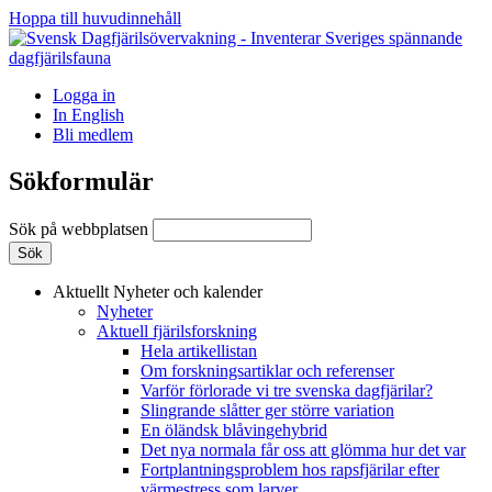
Hoppa till huvudinnehåll
Logga in
In English
Bli medlem
Sökformulär
Sök på webbplatsen
Aktuellt
Nyheter och kalender
Nyheter
Aktuell fjärilsforskning
Hela artikellistan
Om forskningsartiklar och referenser
Varför förlorade vi tre svenska dagfjärilar?
Slingrande slåtter ger större variation
En öländsk blåvingehybrid
Det nya normala får oss att glömma hur det var
Fortplantningsproblem hos rapsfjärilar efter
värmestress som larver