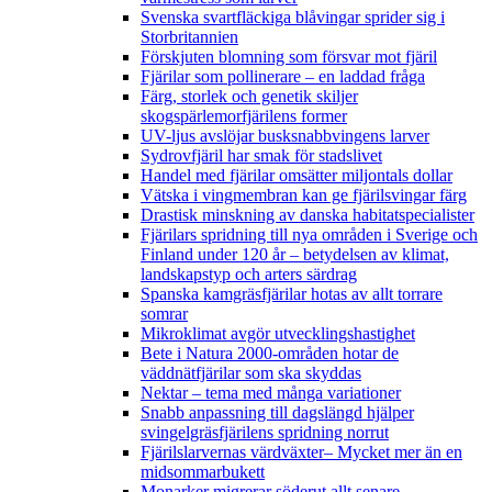
Svenska svartfläckiga blåvingar sprider sig i
Storbritannien
Förskjuten blomning som försvar mot fjäril
Fjärilar som pollinerare – en laddad fråga
Färg, storlek och genetik skiljer
skogspärlemorfjärilens former
UV-ljus avslöjar busksnabbvingens larver
Sydrovfjäril har smak för stadslivet
Handel med fjärilar omsätter miljontals dollar
Vätska i vingmembran kan ge fjärilsvingar färg
Drastisk minskning av danska habitatspecialister
Fjärilars spridning till nya områden i Sverige och
Finland under 120 år
– betydelsen av klimat,
landskapstyp och arters särdrag
Spanska kamgräsfjärilar hotas av allt torrare
somrar
Mikroklimat avgör utvecklingshastighet
Bete i Natura 2000-områden hotar de
väddnätfjärilar som ska skyddas
Nektar – tema med många variationer
Snabb anpassning till dagslängd hjälper
svingelgräsfjärilens spridning norrut
Fjärilslarvernas värdväxter– Mycket mer än en
midsommarbukett
Monarker migrerar söderut allt senare