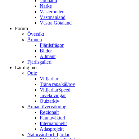
Jämtland
Närke
Västerbotten
Västmanland
Västra Götaland
Forum
Översikt
Ämnen
Fjärilsfrågor
Bilder
Allmänt
Fjärilsgalleri
Lär dig mer
Quiz
Vitfjärilar
Träna raps/kål/rov
VitfjärilarSpeed
Juvela vingar
Quizarkiv
Annan övervakning
Regionalt
Faunaväkteri
Internationellt
Atlasprojekt
Naturvård och fjärilar