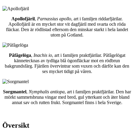
Apollofjäril
,
Parnassius apollo
, art i familjen riddarfjärilar.
Apollofjäril är en mycket stor vit dagfjäril med svarta och röda
fläckar. Den är rödlistad eftersom den minskar starkt i hela landet
utom på Gotland.
Påfågelöga
,
Inachis io
, art i familjen praktfjärilar. Påfågelögat
kännetecknas av tydliga blå ögonfläckar mot en rödbrun
bakgrundsfärg. Fjärilen övervintrar som vuxen och därför kan den
ses mycket tidigt på våren.
Sorgmantel
,
Nymphalis antiopa
, art i familjen praktfjärilar. Den har
mörkt sammetsbruna vingar med bred, gul ytterkant och äter bland
annat sav och rutten frukt. Sorgmantel finns i hela Sverige.
Översikt