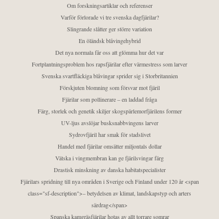
Om forskningsartiklar och referenser
Varför förlorade vi tre svenska dagfjärilar?
Slingrande slåtter ger större variation
En öländsk blåvingehybrid
Det nya normala får oss att glömma hur det var
Fortplantningsproblem hos rapsfjärilar efter värmestress som larver
Svenska svartfläckiga blåvingar sprider sig i Storbritannien
Förskjuten blomning som försvar mot fjäril
Fjärilar som pollinerare – en laddad fråga
Färg, storlek och genetik skiljer skogspärlemorfjärilens former
UV-ljus avslöjar busksnabbvingens larver
Sydrovfjäril har smak för stadslivet
Handel med fjärilar omsätter miljontals dollar
Vätska i vingmembran kan ge fjärilsvingar färg
Drastisk minskning av danska habitatspecialister
Fjärilars spridning till nya områden i Sverige och Finland under 120 år <span
class="sf-description">– betydelsen av klimat, landskapstyp och arters
särdrag</span>
Spanska kamgräsfjärilar hotas av allt torrare somrar