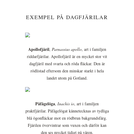
EXEMPEL PÅ DAGFJÄRILAR
Apollofjäril
,
Parnassius apollo
, art i familjen
riddarfjärilar. Apollofjäril är en mycket stor vit
dagfjäril med svarta och röda fläckar. Den är
rödlistad eftersom den minskar starkt i hela
landet utom på Gotland.
Påfågelöga
,
Inachis io
, art i familjen
praktfjärilar. Påfågelögat kännetecknas av tydliga
blå ögonfläckar mot en rödbrun bakgrundsfärg.
Fjärilen övervintrar som vuxen och därför kan
den ses mycket tidigt på våren.