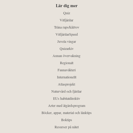
Lär dig mer
Quiz
Vitfjärilar
Träna raps/kål/rov
VitfjärilarSpeed
Juvela vingar
Quizarkiv
Annan övervakning
Regionalt
Faunaväkteri
Internationellt
Atlasprojekt
Naturvård och fjärilar
EUs habitatdirektiv
Arter med åtgärdsprogram
Böcker, appar, material och länktips
Boktips
Resurser på nätet