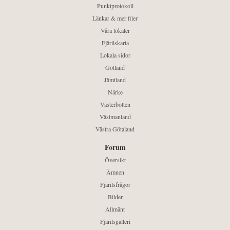
Punktprotokoll
Länkar & mer filer
Våra lokaler
Fjärilskarta
Lokala sidor
Gotland
Jämtland
Närke
Västerbotten
Västmanland
Västra Götaland
Forum
Översikt
Ämnen
Fjärilsfrågor
Bilder
Allmänt
Fjärilsgalleri