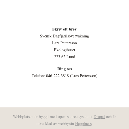
Skriv ett brev
Svensk Dagfjärilsövervakning
Lars Pettersson
Ekologihuset
223 62 Lund
Ring oss
Telefon: 046-222 3818 (Lars Pettersson)
Webbplatsen är byggd med open-source systemet
Drupal
och är
utvecklad av webbyrån
Happiness
.