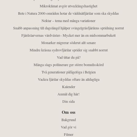
Mikroklimat avgör utvecklingshastighet
Bete i Natura 2000-områden hotar de väddnätfjärilar som ska skyddas
Nektar – tema med många variationer
Snabb anpassning till dagslängd hjälper svingelgräsfjärilens spridning norrut
Fjärilslarvernas värdväxter– Mycket mer än en midsommarbukett
Monarker migrerar söderut allt senare
Mindre kräsna sydrovfjärilar sprider sig snabbt norrut
Vad tittar du på?
Många slags pollinerare ger större bomullsskörd
Två generationer påfågelöga i Belgien
Vackra fjärilar skyddas oftare än alldagliga
Kalender
Anmäl dig här!
Din sida
Om oss
Bakgrund
Vad gör vi
Filmer