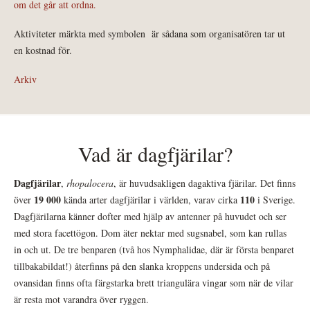
om det går att ordna.
Aktiviteter märkta med symbolen
är sådana som organisatören tar ut
en kostnad för.
Arkiv
Vad är dagfjärilar?
Dagfjärilar
,
rhopalocera
, är huvudsakligen dagaktiva fjärilar. Det finns
19 000
110
över
kända arter dagfjärilar i världen, varav cirka
i Sverige.
Dagfjärilarna känner dofter med hjälp av antenner på huvudet och ser
med stora facettögon. Dom äter nektar med sugsnabel, som kan rullas
in och ut. De tre benparen (två hos Nymphalidae, där är första benparet
tillbakabildat!) återfinns på den slanka kroppens undersida och på
ovansidan finns ofta färgstarka brett triangulära vingar som när de vilar
är resta mot varandra över ryggen.