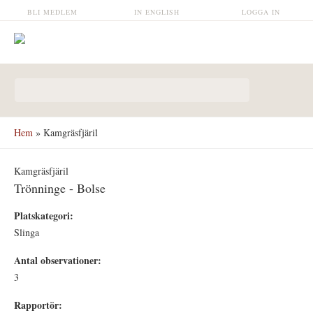
Hoppa till huvudinnehåll
BLI MEDLEM
IN ENGLISH
LOGGA IN
Sökformulär
Hem
» Kamgräsfjäril
Kamgräsfjäril
Trönninge - Bolse
Platskategori:
Slinga
Antal observationer:
3
Rapportör: