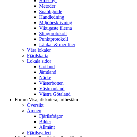
Broschyr
Metoder
Snabbguide
Handledning
Miljöbeskrivning
Viktigaste filerna
Slingprotokoll
Punktprotokoll
Länkar & mer filer
Våra lokaler
Fjärilskarta
Lokala sidor
Gotland
Jämtland
Närke
Västerbotten
Västmanland
Västra Götaland
Forum
Visa, diskutera, artbestäm
Översikt
Ämnen
Fjärilsfrågor
Bilder
Allmänt
Fjärilsgalleri