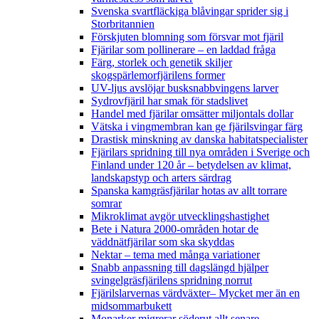
Svenska svartfläckiga blåvingar sprider sig i
Storbritannien
Förskjuten blomning som försvar mot fjäril
Fjärilar som pollinerare – en laddad fråga
Färg, storlek och genetik skiljer
skogspärlemorfjärilens former
UV-ljus avslöjar busksnabbvingens larver
Sydrovfjäril har smak för stadslivet
Handel med fjärilar omsätter miljontals dollar
Vätska i vingmembran kan ge fjärilsvingar färg
Drastisk minskning av danska habitatspecialister
Fjärilars spridning till nya områden i Sverige och
Finland under 120 år
– betydelsen av klimat,
landskapstyp och arters särdrag
Spanska kamgräsfjärilar hotas av allt torrare
somrar
Mikroklimat avgör utvecklingshastighet
Bete i Natura 2000-områden hotar de
väddnätfjärilar som ska skyddas
Nektar – tema med många variationer
Snabb anpassning till dagslängd hjälper
svingelgräsfjärilens spridning norrut
Fjärilslarvernas värdväxter– Mycket mer än en
midsommarbukett
Monarker migrerar söderut allt senare