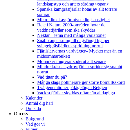
landskapstyp och arters särdrag</span>
Spanska kamgräsfjärilar hotas av allt torrare
somrar
Mikroklimat avgör utvecklingshastighet
Bete i Natura 2000-områden hotar de
väddnätfjärilar som ska skyddas
Nektar – tema med många variationer
Snabb anpassning till dagslängd hjälper
svingelgräsfjärilens spridning norrut
Fjärilslarvernas värdväxter– Mycket mer än en
midsommarbukett
Monarker migrerar söderut allt senare
Mindre kräsna sydrovfjärilar sprider sig snabbt
norrut
Vad tittar du på?
Många slags pollinerare ger större bomullsskörd
Två generationer påfågelöga i Belgien
Vackra fjärilar skyddas oftare än alldagliga
Kalender
Anmäl dig här!
Din sida
Om oss
Bakgrund
Vad gör vi
Filmer