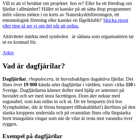
Vill ni att vi berättar om projektet hos er? Eller ha ett föredrag om
fjärilar i allmänhet? Håller ni kanske på att sätta ihop programmet
inför vårens möten i en krets av Naturskyddsföreningen, ett
entomologisk förening eller kanske en fågelklubb?
Skicka epost
eller ring så ser vi om det går att ordna.
Aktiviteter märkta med symbolen
är sådana som organisatören tar
ut en kostnad för.
Arkiv
Vad är dagfjärilar?
Dagfjärilar
,
rhopalocera
, är huvudsakligen dagaktiva fjärilar. Det
finns över
19 000
kända arter dagfjärilar i världen, varav cirka
110
i
Sverige. Dagfjärilarna känner dofter med hjälp av antenner på
huvudet och ser med stora facettögon. Dom äter nektar med
sugsnabel, som kan rullas in och ut. De tre benparen (två hos
Nymphalidae, där är första benparet tillbakabildat!) återfinns på den
slanka kroppens undersida och på ovansidan finns ofta färgstarka
brett triangulära vingar som när de vilar är resta mot varandra över
ryggen.
Exempel på dagfjärilar