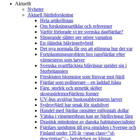
Aktuellt
Nyheter
Aktuell fjärilsforskning
Hela artikellistan
Om forskningsartiklar och referenser
Varför förlorade vi tre svenska dagfjärilar?
Slingrande slåtter ger större variation
En öländsk blåvingehybrid
Det nya normala får oss att glömma hur det var
Fortplantningsproblem hos rapsfjärilar efter
värmestress som larver
Svenska svartfläckiga blåvingar sprider sig i
Storbritannien
Förskjuten blomning som försvar mot fjäril
Fjärilar som pollinerare – en laddad fråga
Färg, storlek och genetik skiljer
skogspärlemorfjärilens former
UV-ljus avslöjar busksnabbvingens larver
Sydrovfjäril har smak för stadslivet
Handel med fjärilar omsätter miljontals dollar
Vätska i vingmembran kan ge fjärilsvingar färg
Drastisk minskning av danska habitatspecialister
Fjärilars spridning till nya områden i Sverige och
Finland under 120 år <span class="sf-
description">– betydelsen av klimat,