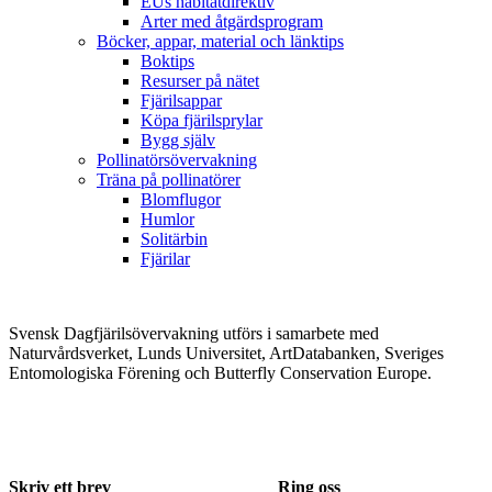
EUs habitatdirektiv
Arter med åtgärdsprogram
Böcker, appar, material och länktips
Boktips
Resurser på nätet
Fjärilsappar
Köpa fjärilsprylar
Bygg själv
Pollinatörsövervakning
Träna på pollinatörer
Blomflugor
Humlor
Solitärbin
Fjärilar
Svensk Dagfjärilsövervakning utförs i samarbete med
Naturvårdsverket, Lunds Universitet, ArtDatabanken, Sveriges
Entomologiska Förening och Butterfly Conservation Europe.
Skriv ett brev
Ring oss