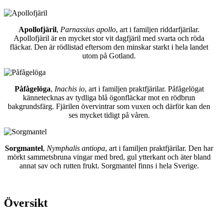
Apollofjäril
,
Parnassius apollo
, art i familjen riddarfjärilar.
Apollofjäril är en mycket stor vit dagfjäril med svarta och röda
fläckar. Den är rödlistad eftersom den minskar starkt i hela landet
utom på Gotland.
Påfågelöga
,
Inachis io
, art i familjen praktfjärilar. Påfågelögat
kännetecknas av tydliga blå ögonfläckar mot en rödbrun
bakgrundsfärg. Fjärilen övervintrar som vuxen och därför kan den
ses mycket tidigt på våren.
Sorgmantel
,
Nymphalis antiopa
, art i familjen praktfjärilar. Den har
mörkt sammetsbruna vingar med bred, gul ytterkant och äter bland
annat sav och rutten frukt. Sorgmantel finns i hela Sverige.
Översikt