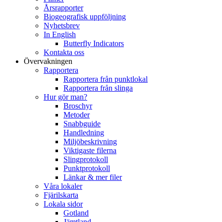
Årsrapporter
Biogeografisk uppföljning
Nyhetsbrev
In English
Butterfly Indicators
Kontakta oss
Övervakningen
Rapportera
Rapportera från punktlokal
Rapportera från slinga
Hur gör man?
Broschyr
Metoder
Snabbguide
Handledning
Miljöbeskrivning
Viktigaste filerna
Slingprotokoll
Punktprotokoll
Länkar & mer filer
Våra lokaler
Fjärilskarta
Lokala sidor
Gotland
Jämtland