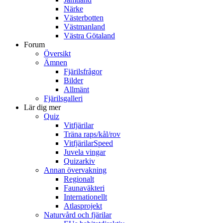
Närke
Västerbotten
Västmanland
Västra Götaland
Forum
Översikt
Ämnen
Fjärilsfrågor
Bilder
Allmänt
Fjärilsgalleri
Lär dig mer
Quiz
Vitfjärilar
Träna raps/kål/rov
VitfjärilarSpeed
Juvela vingar
Quizarkiv
Annan övervakning
Regionalt
Faunaväkteri
Internationellt
Atlasprojekt
Naturvård och fjärilar