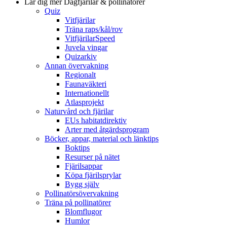
Lär dig mer
Dagfjärilar & pollinatörer
Quiz
Vitfjärilar
Träna raps/kål/rov
VitfjärilarSpeed
Juvela vingar
Quizarkiv
Annan övervakning
Regionalt
Faunaväkteri
Internationellt
Atlasprojekt
Naturvård och fjärilar
EUs habitatdirektiv
Arter med åtgärdsprogram
Böcker, appar, material och länktips
Boktips
Resurser på nätet
Fjärilsappar
Köpa fjärilsprylar
Bygg själv
Pollinatörsövervakning
Träna på pollinatörer
Blomflugor
Humlor