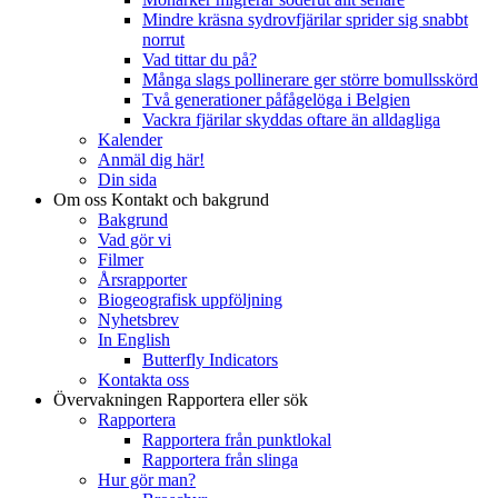
Mindre kräsna sydrovfjärilar sprider sig snabbt
norrut
Vad tittar du på?
Många slags pollinerare ger större bomullsskörd
Två generationer påfågelöga i Belgien
Vackra fjärilar skyddas oftare än alldagliga
Kalender
Anmäl dig här!
Din sida
Om oss
Kontakt och bakgrund
Bakgrund
Vad gör vi
Filmer
Årsrapporter
Biogeografisk uppföljning
Nyhetsbrev
In English
Butterfly Indicators
Kontakta oss
Övervakningen
Rapportera eller sök
Rapportera
Rapportera från punktlokal
Rapportera från slinga
Hur gör man?