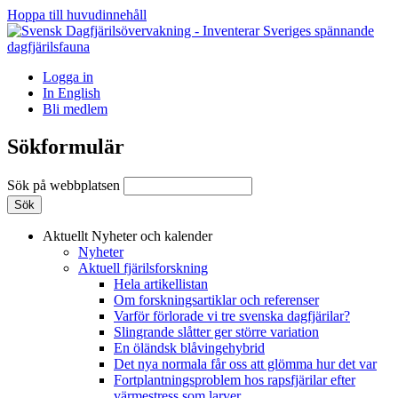
Hoppa till huvudinnehåll
Logga in
In English
Bli medlem
Sökformulär
Sök på webbplatsen
Aktuellt
Nyheter och kalender
Nyheter
Aktuell fjärilsforskning
Hela artikellistan
Om forskningsartiklar och referenser
Varför förlorade vi tre svenska dagfjärilar?
Slingrande slåtter ger större variation
En öländsk blåvingehybrid
Det nya normala får oss att glömma hur det var
Fortplantningsproblem hos rapsfjärilar efter
värmestress som larver