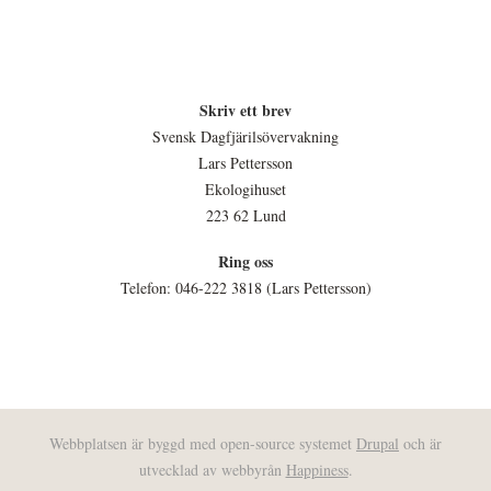
Skriv ett brev
Svensk Dagfjärilsövervakning
Lars Pettersson
Ekologihuset
223 62 Lund
Ring oss
Telefon: 046-222 3818 (Lars Pettersson)
Webbplatsen är byggd med open-source systemet
Drupal
och är
utvecklad av webbyrån
Happiness
.