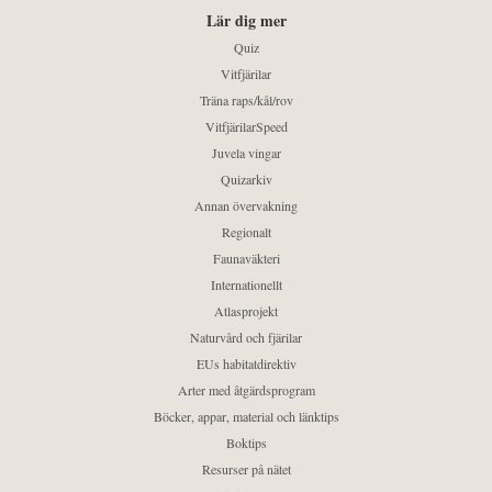
Lär dig mer
Quiz
Vitfjärilar
Träna raps/kål/rov
VitfjärilarSpeed
Juvela vingar
Quizarkiv
Annan övervakning
Regionalt
Faunaväkteri
Internationellt
Atlasprojekt
Naturvård och fjärilar
EUs habitatdirektiv
Arter med åtgärdsprogram
Böcker, appar, material och länktips
Boktips
Resurser på nätet