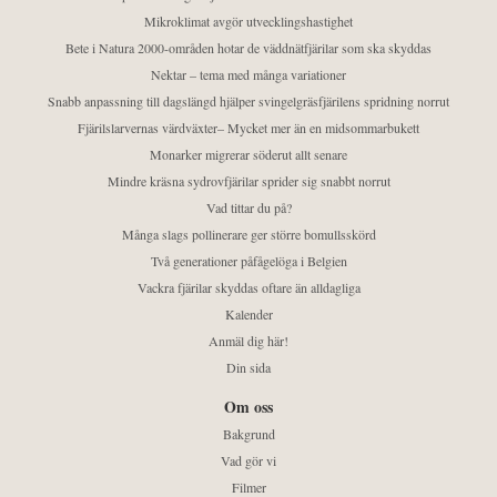
Mikroklimat avgör utvecklingshastighet
Bete i Natura 2000-områden hotar de väddnätfjärilar som ska skyddas
Nektar – tema med många variationer
Snabb anpassning till dagslängd hjälper svingelgräsfjärilens spridning norrut
Fjärilslarvernas värdväxter– Mycket mer än en midsommarbukett
Monarker migrerar söderut allt senare
Mindre kräsna sydrovfjärilar sprider sig snabbt norrut
Vad tittar du på?
Många slags pollinerare ger större bomullsskörd
Två generationer påfågelöga i Belgien
Vackra fjärilar skyddas oftare än alldagliga
Kalender
Anmäl dig här!
Din sida
Om oss
Bakgrund
Vad gör vi
Filmer