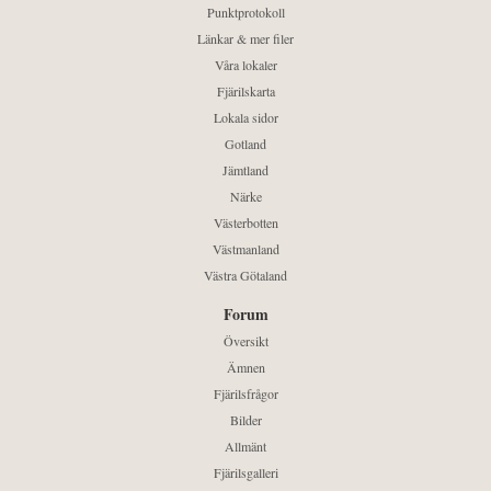
Punktprotokoll
Länkar & mer filer
Våra lokaler
Fjärilskarta
Lokala sidor
Gotland
Jämtland
Närke
Västerbotten
Västmanland
Västra Götaland
Forum
Översikt
Ämnen
Fjärilsfrågor
Bilder
Allmänt
Fjärilsgalleri