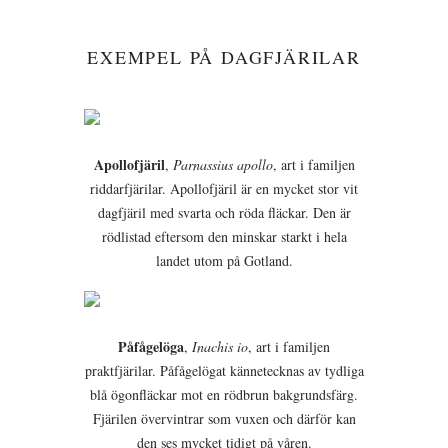
EXEMPEL PÅ DAGFJÄRILAR
Apollofjäril
,
Parnassius apollo
, art i familjen
riddarfjärilar. Apollofjäril är en mycket stor vit
dagfjäril med svarta och röda fläckar. Den är
rödlistad eftersom den minskar starkt i hela
landet utom på Gotland.
Påfågelöga
,
Inachis io
, art i familjen
praktfjärilar. Påfågelögat kännetecknas av tydliga
blå ögonfläckar mot en rödbrun bakgrundsfärg.
Fjärilen övervintrar som vuxen och därför kan
den ses mycket tidigt på våren.