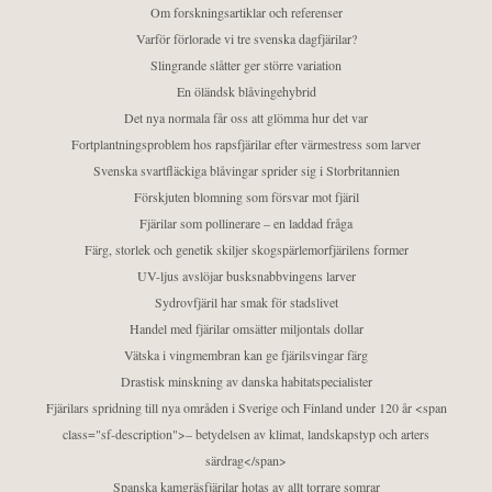
Om forskningsartiklar och referenser
Varför förlorade vi tre svenska dagfjärilar?
Slingrande slåtter ger större variation
En öländsk blåvingehybrid
Det nya normala får oss att glömma hur det var
Fortplantningsproblem hos rapsfjärilar efter värmestress som larver
Svenska svartfläckiga blåvingar sprider sig i Storbritannien
Förskjuten blomning som försvar mot fjäril
Fjärilar som pollinerare – en laddad fråga
Färg, storlek och genetik skiljer skogspärlemorfjärilens former
UV-ljus avslöjar busksnabbvingens larver
Sydrovfjäril har smak för stadslivet
Handel med fjärilar omsätter miljontals dollar
Vätska i vingmembran kan ge fjärilsvingar färg
Drastisk minskning av danska habitatspecialister
Fjärilars spridning till nya områden i Sverige och Finland under 120 år <span
class="sf-description">– betydelsen av klimat, landskapstyp och arters
särdrag</span>
Spanska kamgräsfjärilar hotas av allt torrare somrar