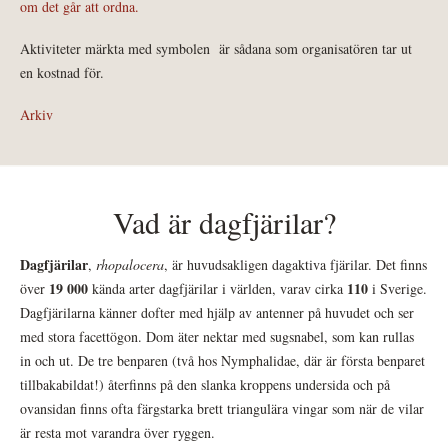
om det går att ordna.
Aktiviteter märkta med symbolen
är sådana som organisatören tar ut
en kostnad för.
Arkiv
Vad är dagfjärilar?
Dagfjärilar
,
rhopalocera
, är huvudsakligen dagaktiva fjärilar. Det finns
19 000
110
över
kända arter dagfjärilar i världen, varav cirka
i Sverige.
Dagfjärilarna känner dofter med hjälp av antenner på huvudet och ser
med stora facettögon. Dom äter nektar med sugsnabel, som kan rullas
in och ut. De tre benparen (två hos Nymphalidae, där är första benparet
tillbakabildat!) återfinns på den slanka kroppens undersida och på
ovansidan finns ofta färgstarka brett triangulära vingar som när de vilar
är resta mot varandra över ryggen.