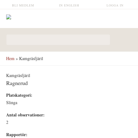
Hoppa till huvudinnehåll
BLI MEDLEM
IN ENGLISH
LOGGA IN
Sökformulär
Hem
» Kamgräsfjäril
Kamgräsfjäril
Ragnerud
Platskategori:
Slinga
Antal observationer:
2
Rapportör: