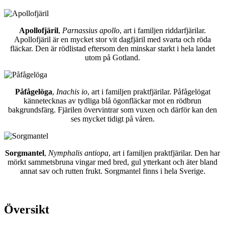
Apollofjäril
,
Parnassius apollo
, art i familjen riddarfjärilar.
Apollofjäril är en mycket stor vit dagfjäril med svarta och röda
fläckar. Den är rödlistad eftersom den minskar starkt i hela landet
utom på Gotland.
Påfågelöga
,
Inachis io
, art i familjen praktfjärilar. Påfågelögat
kännetecknas av tydliga blå ögonfläckar mot en rödbrun
bakgrundsfärg. Fjärilen övervintrar som vuxen och därför kan den
ses mycket tidigt på våren.
Sorgmantel
,
Nymphalis antiopa
, art i familjen praktfjärilar. Den har
mörkt sammetsbruna vingar med bred, gul ytterkant och äter bland
annat sav och rutten frukt. Sorgmantel finns i hela Sverige.
Översikt