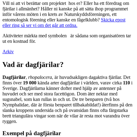
Vill ni att vi berättar om projektet hos er? Eller ha ett föredrag om
fjärilar i allmänhet? Håller ni kanske på att sätta ihop programmet
inför vårens möten i en krets av Naturskyddsföreningen, ett
entomologisk förening eller kanske en fågelklubb?
Skicka epost
eller ring så ser vi om det går att ordna.
Aktiviteter märkta med symbolen
är sådana som organisatören tar
ut en kostnad för.
Arkiv
Vad är dagfjärilar?
Dagfjärilar
,
rhopalocera
, är huvudsakligen dagaktiva fjärilar. Det
finns över
19 000
kända arter dagfjärilar i världen, varav cirka
110
i
Sverige. Dagfjärilarna känner dofter med hjälp av antenner på
huvudet och ser med stora facettögon. Dom äter nektar med
sugsnabel, som kan rullas in och ut. De tre benparen (två hos
Nymphalidae, där är första benparet tillbakabildat!) återfinns på den
slanka kroppens undersida och på ovansidan finns ofta färgstarka
brett triangulära vingar som när de vilar är resta mot varandra över
ryggen.
Exempel på dagfjärilar