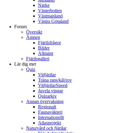
Närke
Västerbotten
Västmanland
Västra Götaland
Forum
Översikt
Ämnen
Fjärilsfrågor
Bilder
Allmänt
Fjärilsgalleri
Lär dig mer
Quiz
Vitfjärilar
Träna raps/kål/rov
VitfjärilarSpeed
Juvela vingar
Quizarkiv
Annan övervakning
Regionalt
Faunaväkteri
Internationellt
Atlasprojekt
Naturvård och fjärilar