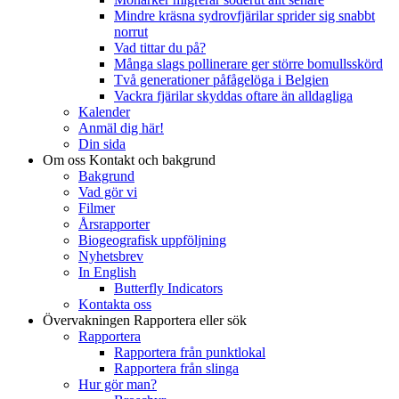
Mindre kräsna sydrovfjärilar sprider sig snabbt
norrut
Vad tittar du på?
Många slags pollinerare ger större bomullsskörd
Två generationer påfågelöga i Belgien
Vackra fjärilar skyddas oftare än alldagliga
Kalender
Anmäl dig här!
Din sida
Om oss
Kontakt och bakgrund
Bakgrund
Vad gör vi
Filmer
Årsrapporter
Biogeografisk uppföljning
Nyhetsbrev
In English
Butterfly Indicators
Kontakta oss
Övervakningen
Rapportera eller sök
Rapportera
Rapportera från punktlokal
Rapportera från slinga
Hur gör man?