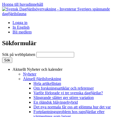
Hoppa till huvudinnehåll
Logga in
In English
Bli medlem
Sökformulär
Sök på webbplatsen
Aktuellt
Nyheter och kalender
Nyheter
Aktuell fjärilsforskning
Hela artikellistan
Om forskningsartiklar och referenser
Varför förlorade vi tre svenska dagfjärilar?
Slingrande slåtter ger större variation
En öländsk blåvingehybrid
Det nya normala får oss att glömma hur det var
Fortplantningsproblem hos rapsfjärilar efter
värmestress som larver