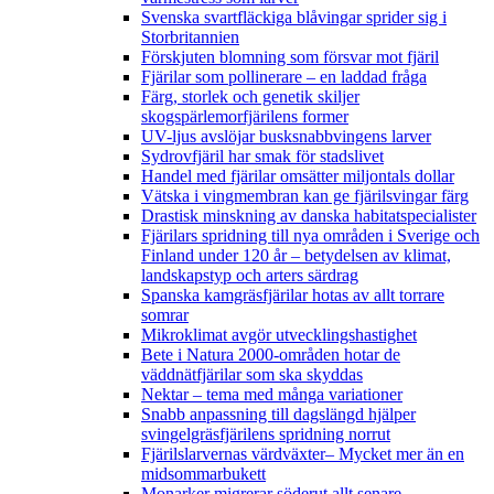
Svenska svartfläckiga blåvingar sprider sig i
Storbritannien
Förskjuten blomning som försvar mot fjäril
Fjärilar som pollinerare – en laddad fråga
Färg, storlek och genetik skiljer
skogspärlemorfjärilens former
UV-ljus avslöjar busksnabbvingens larver
Sydrovfjäril har smak för stadslivet
Handel med fjärilar omsätter miljontals dollar
Vätska i vingmembran kan ge fjärilsvingar färg
Drastisk minskning av danska habitatspecialister
Fjärilars spridning till nya områden i Sverige och
Finland under 120 år
– betydelsen av klimat,
landskapstyp och arters särdrag
Spanska kamgräsfjärilar hotas av allt torrare
somrar
Mikroklimat avgör utvecklingshastighet
Bete i Natura 2000-områden hotar de
väddnätfjärilar som ska skyddas
Nektar – tema med många variationer
Snabb anpassning till dagslängd hjälper
svingelgräsfjärilens spridning norrut
Fjärilslarvernas värdväxter– Mycket mer än en
midsommarbukett
Monarker migrerar söderut allt senare