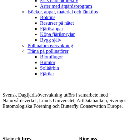
EUs habitatdirektiv
Arter med åtgärdsprogram
Böcker, appar, material och länktips
Boktips
Resurser på nätet
Fjärilsappar
Köpa fjärilsprylar
Bygg själv
Pollinatörsövervakning
Träna på pollinatörer
Blomflugor
Humlor
Solitärbin
Fjärilar
Svensk Dagfjärilsövervakning utförs i samarbete med
Naturvårdsverket, Lunds Universitet, ArtDatabanken, Sveriges
Entomologiska Förening och Butterfly Conservation Europe.
Skriv ett brev
Ring oss