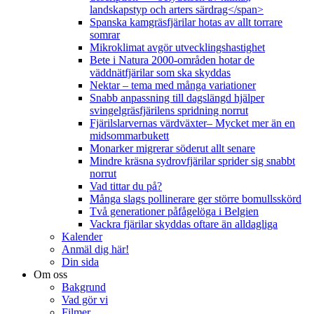
landskapstyp och arters särdrag</span>
Spanska kamgräsfjärilar hotas av allt torrare
somrar
Mikroklimat avgör utvecklingshastighet
Bete i Natura 2000-områden hotar de
väddnätfjärilar som ska skyddas
Nektar – tema med många variationer
Snabb anpassning till dagslängd hjälper
svingelgräsfjärilens spridning norrut
Fjärilslarvernas värdväxter– Mycket mer än en
midsommarbukett
Monarker migrerar söderut allt senare
Mindre kräsna sydrovfjärilar sprider sig snabbt
norrut
Vad tittar du på?
Många slags pollinerare ger större bomullsskörd
Två generationer påfågelöga i Belgien
Vackra fjärilar skyddas oftare än alldagliga
Kalender
Anmäl dig här!
Din sida
Om oss
Bakgrund
Vad gör vi
Filmer