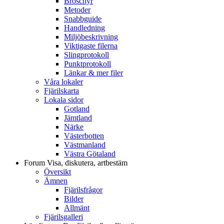
Broschyr
Metoder
Snabbguide
Handledning
Miljöbeskrivning
Viktigaste filerna
Slingprotokoll
Punktprotokoll
Länkar & mer filer
Våra lokaler
Fjärilskarta
Lokala sidor
Gotland
Jämtland
Närke
Västerbotten
Västmanland
Västra Götaland
Forum
Visa, diskutera, artbestäm
Översikt
Ämnen
Fjärilsfrågor
Bilder
Allmänt
Fjärilsgalleri