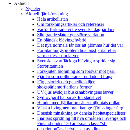
Aktuellt
Nyheter
Aktuell fjärilsforskning
Hela artikellistan
Om forskningsartiklar och referenser
Varför förlorade vi tre svenska dagfjärilar?
Slingrande slåtter ger större variation
En öländsk blåvingehybrid
Det nya normala får oss att glömma hur det var
Fortplantningsproblem hos rapsfjärilar efter
värmestress som larver
Svenska svartfläckiga blåvingar sprider sig i
Storbritannien
Förskjuten blomning som försvar mot fjäril
Fjärilar som pollinerare – en laddad fråga
Färg, storlek och genetik skiljer
skogspärlemorfjärilens former
UV-ljus avslöjar busksnabbvingens larver
Sydrovfjäril har smak för stadslivet
Handel med fjärilar omsätter miljontals dollar
Vätska i vingmembran kan ge fjärilsvingar färg
Drastisk minskning av danska habitatspecialister
Fjärilars spridning till nya områden i Sverige och
Finland under 120 år <span class="sf-
description">– betydelsen av klimat,