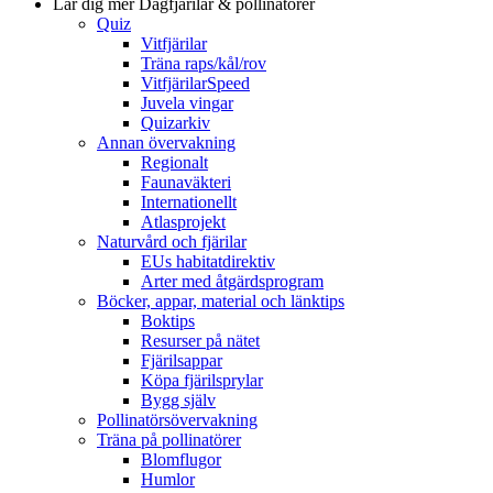
Lär dig mer
Dagfjärilar & pollinatörer
Quiz
Vitfjärilar
Träna raps/kål/rov
VitfjärilarSpeed
Juvela vingar
Quizarkiv
Annan övervakning
Regionalt
Faunaväkteri
Internationellt
Atlasprojekt
Naturvård och fjärilar
EUs habitatdirektiv
Arter med åtgärdsprogram
Böcker, appar, material och länktips
Boktips
Resurser på nätet
Fjärilsappar
Köpa fjärilsprylar
Bygg själv
Pollinatörsövervakning
Träna på pollinatörer
Blomflugor
Humlor