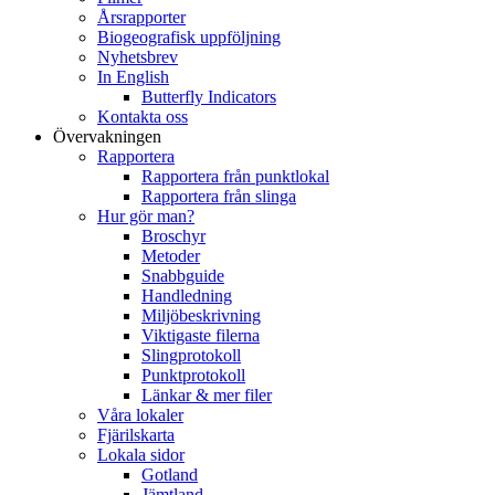
Årsrapporter
Biogeografisk uppföljning
Nyhetsbrev
In English
Butterfly Indicators
Kontakta oss
Övervakningen
Rapportera
Rapportera från punktlokal
Rapportera från slinga
Hur gör man?
Broschyr
Metoder
Snabbguide
Handledning
Miljöbeskrivning
Viktigaste filerna
Slingprotokoll
Punktprotokoll
Länkar & mer filer
Våra lokaler
Fjärilskarta
Lokala sidor
Gotland
Jämtland