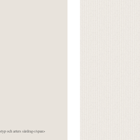
pstyp och arters särdrag</span>