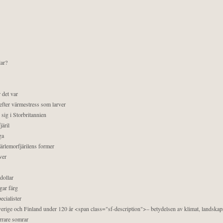
lar?
 det var
efter värmestress som larver
sig i Storbritannien
äril
ga
pärlemorfjärilens former
ver
dollar
gar färg
ecialister
 Sverige och Finland under 120 år <span class="sf-description">– betydelsen av klimat, landska
orrare somrar