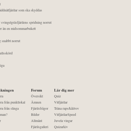
t
äddnätfjärilar som ska skyddas
 svingelgräsfjärilens spridning norrut
mer än en midsommarbukett
g snabbt norrut
ullsskörd
liga
kningen
Forum
Lär dig mer
era
Översikt
Quiz
ra från punktlokal
Ämnen
Vitfjärilar
ra från slinga
Fjärilsfrågor
Träna raps/kål/rov
 man?
Bilder
VitfjärilarSpeed
r
Allmänt
Juvela vingar
Fjärilsgalleri
Quizarkiv