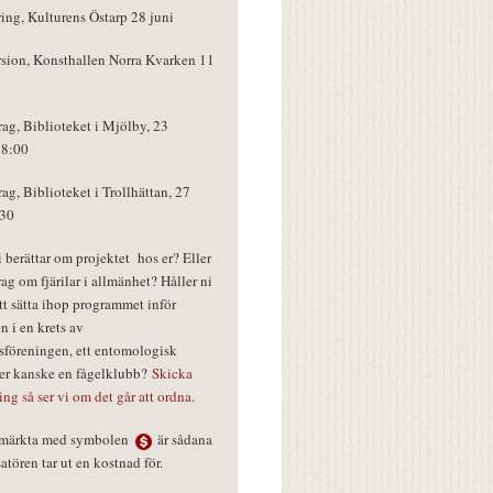
ring, Kulturens Östarp 28 juni
rsion, Konsthallen Norra Kvarken 11
rag, Biblioteket i Mjölby, 23
18:00
rag, Biblioteket i Trollhättan, 27
:30
vi berättar om projektet hos er? Eller
rag om fjärilar i allmänhet? Håller ni
tt sätta ihop programmet inför
n i en krets av
föreningen, ett entomologisk
ler kanske en fågelklubb?
Skicka
ring så ser vi om det går att ordna.
r märkta med symbolen
är sådana
tören tar ut en kostnad för.