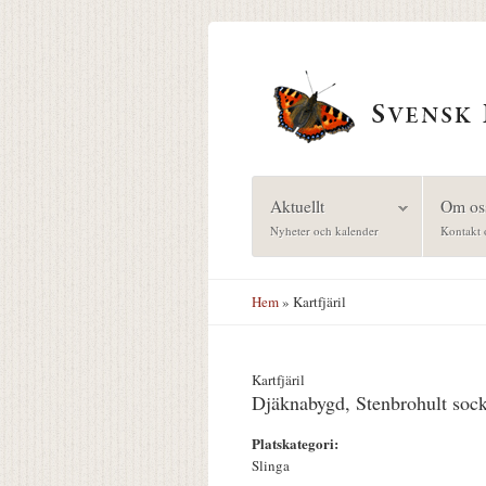
Hoppa till huvudinnehåll
Aktuellt
Om os
Nyheter och kalender
Kontakt 
Hem
» Kartfjäril
Kartfjäril
Djäknabygd, Stenbrohult soc
Platskategori:
Slinga