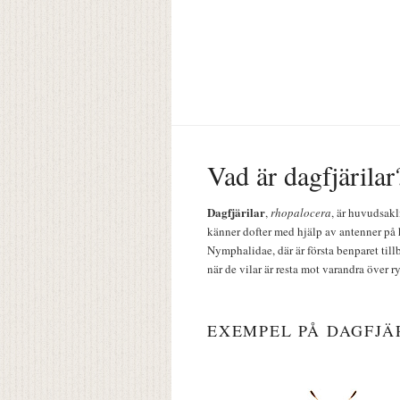
Vad är dagfjärilar
Dagfjärilar
,
rhopalocera
, är huvudsakl
känner dofter med hjälp av antenner på 
Nymphalidae, där är första benparet till
när de vilar är resta mot varandra över r
EXEMPEL PÅ DAGFJÄ