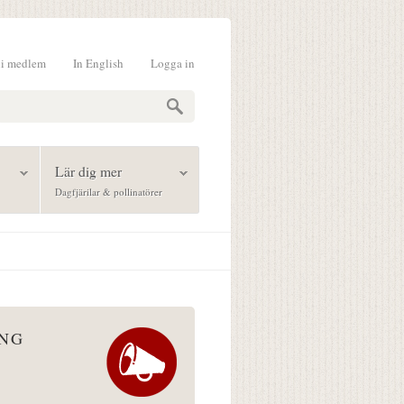
li medlem
In English
Logga in
formulär
Lär dig mer
Dagfjärilar & pollinatörer
ÅNG