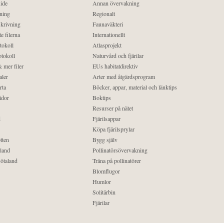
ide
Annan övervakning
ning
Regionalt
krivning
Faunaväkteri
e filerna
Internationellt
tokoll
Atlasprojekt
tokoll
Naturvård och fjärilar
 mer filer
EUs habitatdirektiv
aler
Arter med åtgärdsprogram
rta
Böcker, appar, material och länktips
idor
Boktips
Resurser på nätet
d
Fjärilsappar
Köpa fjärilsprylar
tten
Bygg själv
land
Pollinatörsövervakning
ötaland
Träna på pollinatörer
Blomflugor
Humlor
Solitärbin
Fjärilar