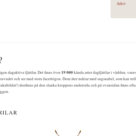
Arkiv
?
19 000
igen dagaktiva fjärilar. Det finns över
kända arter dagfjärilar i världen, vara
huvudet och ser med stora facettögon. Dom äter nektar med sugsnabel, som kan rulla
bakabildat!) återfinns på den slanka kroppens undersida och på ovansidan finns ofta 
yggen.
RILAR