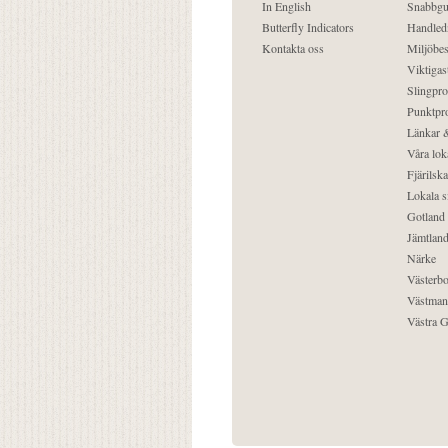
In English
Snabbgu
Butterfly Indicators
Handled
Kontakta oss
Miljöbes
Viktigast
Slingpro
Punktpro
Länkar &
Våra lok
Fjärilska
Lokala s
Gotland
Jämtlan
Närke
Västerbo
Västman
Västra G