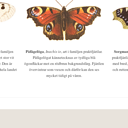
Påfågelöga
Sorgman
 i familjen
,
Inachis io
, art i familjen praktfjärilar.
t stor vit
Påfågelögat kännetecknas av tydliga blå
praktfjäri
r. Den är
ögonfläckar mot en rödbrun bakgrundsfärg. Fjärilen
med bred,
 hela landet
övervintrar som vuxen och därför kan den ses
och rutten
mycket tidigt på våren.