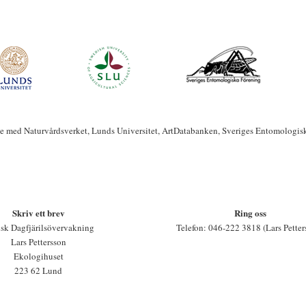
te med Naturvårdsverket, Lunds Universitet, ArtDatabanken, Sveriges Entomologis
Skriv ett brev
Ring oss
sk Dagfjärilsövervakning
Telefon: 046-222 3818 (Lars Petter
Lars Pettersson
Ekologihuset
223 62 Lund