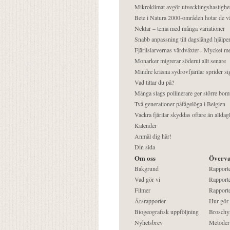
Mikroklimat avgör utvecklingshastighe
Bete i Natura 2000-områden hotar de v
Nektar – tema med många variationer
Snabb anpassning till dagslängd hjälper
Fjärilslarvernas värdväxter– Mycket 
Monarker migrerar söderut allt senare
Mindre kräsna sydrovfjärilar sprider si
Vad tittar du på?
Många slags pollinerare ger större bom
Två generationer påfågelöga i Belgien
Vackra fjärilar skyddas oftare än alldag
Kalender
Anmäl dig här!
Din sida
Om oss
Överva
Bakgrund
Rapport
Vad gör vi
Rapporte
Filmer
Rapporte
Årsrapporter
Hur gör
Biogeografisk uppföljning
Broschy
Nyhetsbrev
Metoder