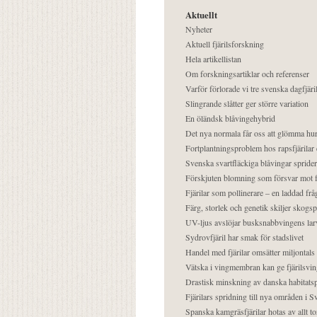
Aktuellt
Nyheter
Aktuell fjärilsforskning
Hela artikellistan
Om forskningsartiklar och referenser
Varför förlorade vi tre svenska dagfjäri
Slingrande slåtter ger större variation
En öländsk blåvingehybrid
Det nya normala får oss att glömma hur
Fortplantningsproblem hos rapsfjärilar 
Svenska svartfläckiga blåvingar sprider 
Förskjuten blomning som försvar mot fj
Fjärilar som pollinerare – en laddad frå
Färg, storlek och genetik skiljer skogs
UV-ljus avslöjar busksnabbvingens lar
Sydrovfjäril har smak för stadslivet
Handel med fjärilar omsätter miljontals 
Vätska i vingmembran kan ge fjärilsvin
Drastisk minskning av danska habitatsp
Fjärilars spridning till nya områden i
Spanska kamgräsfjärilar hotas av allt t