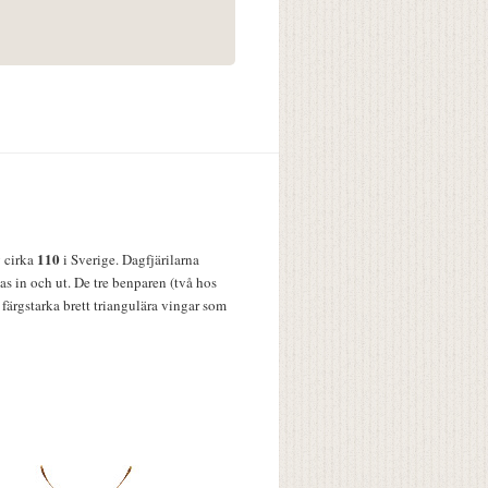
110
v cirka
i Sverige. Dagfjärilarna
s in och ut. De tre benparen (två hos
färgstarka brett triangulära vingar som