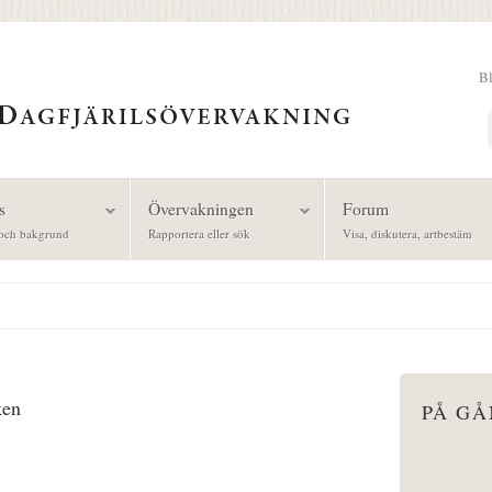
B
Sök
s
Övervakningen
Forum
och bakgrund
Rapportera eller sök
Visa, diskutera, artbestäm
ken
PÅ G