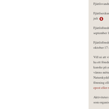
Fjärilsvand
Fjärilsexku
juli
Fjärilsföred
september 
Fjärilsföred
oktober 17
Vill ni att 
ha ett föred
kanske på a
vårens möte
Naturskydds
förening el
epost eller 
Aktivitete
som organisa