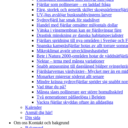
Fjärilar som pollinerare – en laddad fråga
Färg, storlek och genetik skiljer skogspärlemorfjär
UV-ljus avslöjar busksnabbvingens larver
Sydrovfjäril har smak för stadslivet
Handel med fjärilar omsätter miljontals dollar
Vätska i vingmembran kan ge fjärilsvingar färg
Drastisk minskning av danska habitatspecialister
Fjärilars spridning till nya områden i Sverige och
Spanska kamgräsfjärilar hotas av allt torrare somra
Mikroklimat avgör utvecklingshastighet
Bete i Natura 2000-områden hotar de väddnätfjäri
Nektar – tema med många variationer
Snabb anpassning till dagslängd hjälper svingelgräs
Fjärilslarvernas värdväxter– Mycket mer än en m
Monarker migrerar söderut allt senare
Mindre kräsna sydrovfjärilar sprider sig snabbt nor
Vad tittar du på?
Många slags pollinerare ger större bomullsskörd
Två generationer påfågelöga i Belgien
Vackra fjärilar skyddas oftare än alldagliga
Kalender
Anmäl dig här!
Din sida
Om oss
Kontakt och bakgrund
Bakgrund