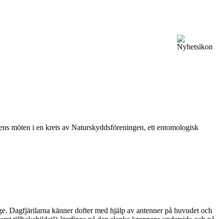
vårens möten i en krets av Naturskyddsföreningen, ett entomologisk
ge. Dagfjärilarna känner dofter med hjälp av antenner på huvudet och