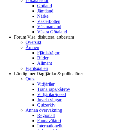
Lokala sidor
Gotland
Jämtland
Närke
Västerbotten
Västmanland
Västra Götaland
Forum
Visa, diskutera, artbestäm
Översikt
Ämnen
Fjärilsfrågor
Bilder
Allmänt
Fjärilsgalleri
Lär dig mer
Dagfjärilar & pollinatörer
Quiz
Vitfjärilar
Träna raps/kål/rov
VitfjärilarSpeed
Juvela vingar
Quizarkiv
Annan övervakning
Regionalt
Faunaväkteri
Internationellt