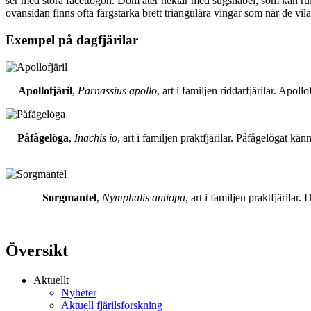
ser med stora facettögon. Dom äter nektar med sugsnabel, som kan rull
ovansidan finns ofta färgstarka brett triangulära vingar som när de vil
Exempel på dagfjärilar
Apollofjäril
,
Parnassius apollo
, art i familjen riddarfjärilar. Apol
Påfågelöga
,
Inachis io
, art i familjen praktfjärilar. Påfågelögat 
Sorgmantel
,
Nymphalis antiopa
, art i familjen praktfjärila
Översikt
Aktuellt
Nyheter
Aktuell fjärilsforskning