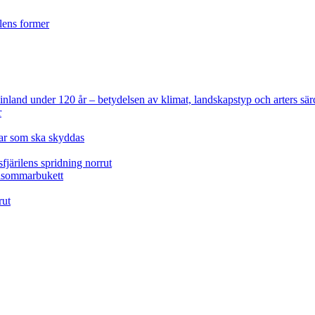
ilens former
 Finland under 120 år
– betydelsen av klimat, landskapstyp och arters sär
r
lar som ska skyddas
fjärilens spridning norrut
idsommarbukett
rut