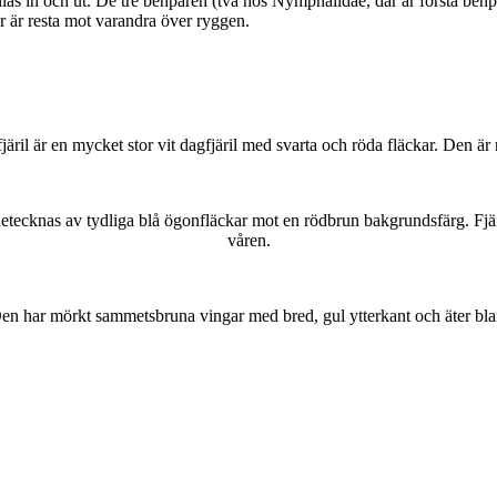
as in och ut. De tre benparen (två hos Nymphalidae, där är första benpa
ar är resta mot varandra över ryggen.
lofjäril är en mycket stor vit dagfjäril med svarta och röda fläckar. Den 
kännetecknas av tydliga blå ögonfläckar mot en rödbrun bakgrundsfärg. Fj
våren.
r. Den har mörkt sammetsbruna vingar med bred, gul ytterkant och äter bla