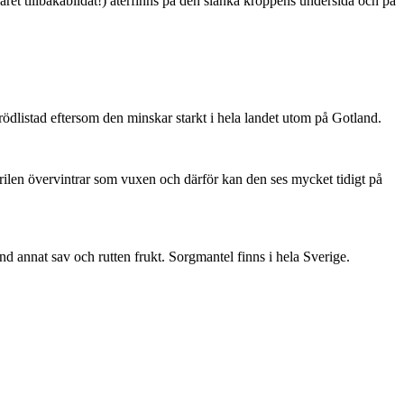
ret tillbakabildat!) återfinns på den slanka kroppens undersida och på
är rödlistad eftersom den minskar starkt i hela landet utom på Gotland.
ärilen övervintrar som vuxen och därför kan den ses mycket tidigt på
nd annat sav och rutten frukt. Sorgmantel finns i hela Sverige.