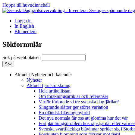
Hoppa till huvudinnehåll
Logga in
In English
Bli medlem
Sökformulär
Sök på webbplatsen
Aktuellt
Nyheter och kalender
Nyheter
Aktuell fjärilsforskning
Hela artikellistan
Om forskningsartiklar och referenser
Varför förlorade vi tre svenska dagfjärilar?
Slingrande slåtter ger större variation
En öländsk blåvingehybrid
Det nya normala får oss att glömma hur det var
Fortplantningsproblem hos rapsfjärilar efter värmes
Svenska svartfläckiga blåvingar sprider sig i Storb
Förskjuten blomning som försvar mot fjäril