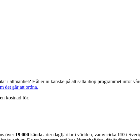
järilar i allmänhet? Håller ni kanske på att sätta ihop programmet inför 
om det går att ordna.
en kostnad för.
nns över
19 000
kända arter dagfjärilar i världen, varav cirka
110
i Sveri