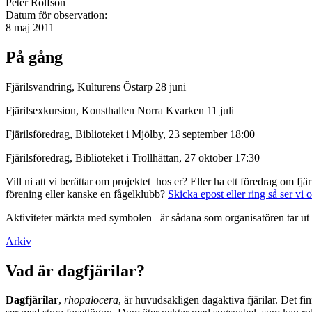
Peter Rolfson
Datum för observation:
8 maj 2011
På gång
Fjärilsvandring, Kulturens Östarp 28 juni
Fjärilsexkursion, Konsthallen Norra Kvarken 11 juli
Fjärilsföredrag, Biblioteket i Mjölby, 23 september 18:00
Fjärilsföredrag, Biblioteket i Trollhättan, 27 oktober 17:30
Vill ni att vi berättar om projektet hos er? Eller ha ett föredrag om f
förening eller kanske en fågelklubb?
Skicka epost eller ring så ser vi 
Aktiviteter märkta med symbolen
är sådana som organisatören tar ut 
Arkiv
Vad är dagfjärilar?
Dagfjärilar
,
rhopalocera
, är huvudsakligen dagaktiva fjärilar. Det fi