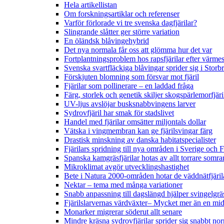
Hela artikellistan
Om forskningsartiklar och referenser
Varför förlorade vi tre svenska dagfjärilar?
Slingrande slåtter ger större variation
En öländsk blåvingehybrid
Det nya normala får oss att glömma hur det var
Fortplantningsproblem hos rapsfjärilar efter värmes
Svenska svartfläckiga blåvingar sprider sig i Storb
Förskjuten blomning som försvar mot fjäril
Fjärilar som pollinerare – en laddad fråga
Färg, storlek och genetik skiljer skogspärlemorfjär
UV-ljus avslöjar busksnabbvingens larver
Sydrovfjäril har smak för stadslivet
Handel med fjärilar omsätter miljontals dollar
Vätska i vingmembran kan ge fjärilsvingar färg
Drastisk minskning av danska habitatspecialister
Fjärilars spridning till nya områden i Sverige och
Spanska kamgräsfjärilar hotas av allt torrare somra
Mikroklimat avgör utvecklingshastighet
Bete i Natura 2000-områden hotar de väddnätfjäri
Nektar – tema med många variationer
Snabb anpassning till dagslängd hjälper svingelgräs
Fjärilslarvernas värdväxter– Mycket mer än en m
Monarker migrerar söderut allt senare
Mindre kräsna sydrovfjärilar sprider sig snabbt nor