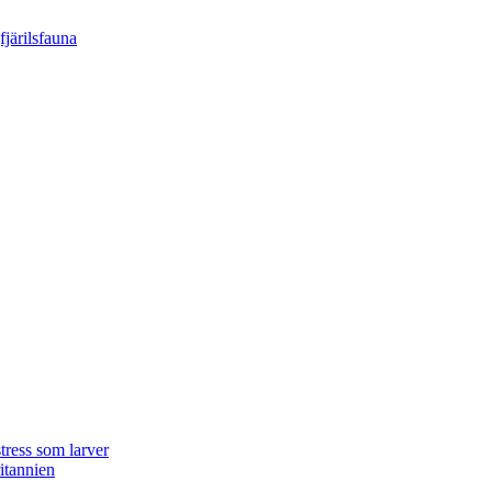
tress som larver
ritannien