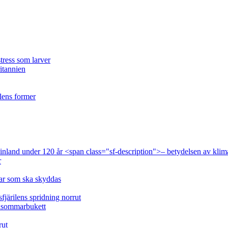
tress som larver
ritannien
ilens former
 Finland under 120 år <span class="sf-description">– betydelsen av klim
r
lar som ska skyddas
fjärilens spridning norrut
idsommarbukett
rut