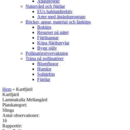
Atlasprojekt
Naturvård och fjärilar
EUs habitatdirektiv
Arter med åtgärdsprogram
Böcker, appar, material och länktips
Boktips
Resurser på nätet
Fjärilsappar
Köpa fjärilsprylar
Bygg själv
Pollinatörsövervakning
Träna på pollinatörer
Blomflugor
Humlor
Solitärbin
Fjärilar
Hem
» Kartfjäril
Kartfjäril
Lammakulla Mellangård
Platskategori:
Slinga
Antal observationer:
16
Rapportör: