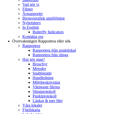
Vad gör vi
Filmer
Årsrapporter
Biogeografisk uppföljning
Nyhetsbrev
In English
Butterfly Indicators
Kontakta oss
Övervakningen
Rapportera eller sök
Rapportera
Rapportera från punktlokal
Rapportera från slinga
Hur gör man?
Broschyr
Metoder
Snabbguide
Handledning
Miljöbeskrivning
Viktigaste filerna
Slingprotokoll
Punktprotokoll
Länkar & mer filer
Våra lokaler
Fjärilskarta