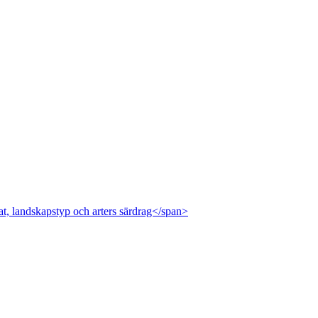
at, landskapstyp och arters särdrag</span>