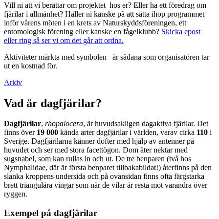
Vill ni att vi berättar om projektet hos er? Eller ha ett föredrag om
fjärilar i allmänhet? Håller ni kanske på att sätta ihop programmet
inför vårens möten i en krets av Naturskyddsföreningen, ett
entomologisk förening eller kanske en fågelklubb?
Skicka epost
eller ring så ser vi om det går att ordna.
Aktiviteter märkta med symbolen
är sådana som organisatören tar
ut en kostnad för.
Arkiv
Vad är dagfjärilar?
Dagfjärilar
,
rhopalocera
, är huvudsakligen dagaktiva fjärilar. Det
finns över
19 000
kända arter dagfjärilar i världen, varav cirka
110
i
Sverige. Dagfjärilarna känner dofter med hjälp av antenner på
huvudet och ser med stora facettögon. Dom äter nektar med
sugsnabel, som kan rullas in och ut. De tre benparen (två hos
Nymphalidae, där är första benparet tillbakabildat!) återfinns på den
slanka kroppens undersida och på ovansidan finns ofta färgstarka
brett triangulära vingar som när de vilar är resta mot varandra över
ryggen.
Exempel på dagfjärilar