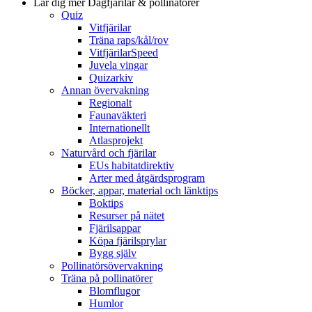
Lär dig mer
Dagfjärilar & pollinatörer
Quiz
Vitfjärilar
Träna raps/kål/rov
VitfjärilarSpeed
Juvela vingar
Quizarkiv
Annan övervakning
Regionalt
Faunaväkteri
Internationellt
Atlasprojekt
Naturvård och fjärilar
EUs habitatdirektiv
Arter med åtgärdsprogram
Böcker, appar, material och länktips
Boktips
Resurser på nätet
Fjärilsappar
Köpa fjärilsprylar
Bygg själv
Pollinatörsövervakning
Träna på pollinatörer
Blomflugor
Humlor