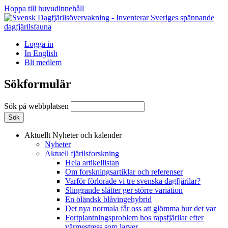
Hoppa till huvudinnehåll
Logga in
In English
Bli medlem
Sökformulär
Sök på webbplatsen
Aktuellt
Nyheter och kalender
Nyheter
Aktuell fjärilsforskning
Hela artikellistan
Om forskningsartiklar och referenser
Varför förlorade vi tre svenska dagfjärilar?
Slingrande slåtter ger större variation
En öländsk blåvingehybrid
Det nya normala får oss att glömma hur det var
Fortplantningsproblem hos rapsfjärilar efter
värmestress som larver