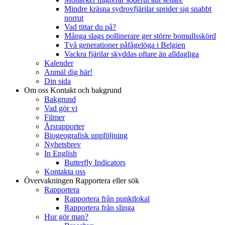
Mindre kräsna sydrovfjärilar sprider sig snabbt
norrut
Vad tittar du på?
Många slags pollinerare ger större bomullsskörd
Två generationer påfågelöga i Belgien
Vackra fjärilar skyddas oftare än alldagliga
Kalender
Anmäl dig här!
Din sida
Om oss
Kontakt och bakgrund
Bakgrund
Vad gör vi
Filmer
Årsrapporter
Biogeografisk uppföljning
Nyhetsbrev
In English
Butterfly Indicators
Kontakta oss
Övervakningen
Rapportera eller sök
Rapportera
Rapportera från punktlokal
Rapportera från slinga
Hur gör man?