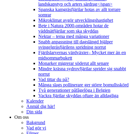
landskapstyp och arters särdrag</span>
Spanska kamgräsfjärilar hotas av allt torrare
somrar
Mikroklimat avgör utvecklingshastighet
Bete i Natura 2000-områden hotar de
väddnätfjärilar som ska skyddas
Nektar – tema med många variationer
Snabb anpassning till dagslängd hjälper
svingelgräsfjärilens spridning norrut
Fjärilslarvernas värdväxter– Mycket mer än en
midsommarbukett
Monarker migrerar söderut allt senare
Mindre kräsna sydrovfjärilar sprider sig snabbt
norrut
Vad tittar du på?
Många slags pollinerare ger större bomullsskörd
Två generationer påfågelöga i Belgien
Vackra fjärilar skyddas oftare än alldagliga
Kalender
Anmäl dig här!
Din sida
Om oss
Bakgrund
Vad gör vi
Filmer