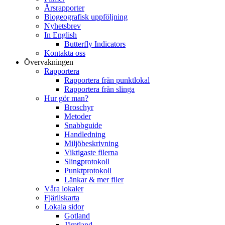
Årsrapporter
Biogeografisk uppföljning
Nyhetsbrev
In English
Butterfly Indicators
Kontakta oss
Övervakningen
Rapportera
Rapportera från punktlokal
Rapportera från slinga
Hur gör man?
Broschyr
Metoder
Snabbguide
Handledning
Miljöbeskrivning
Viktigaste filerna
Slingprotokoll
Punktprotokoll
Länkar & mer filer
Våra lokaler
Fjärilskarta
Lokala sidor
Gotland
Jämtland