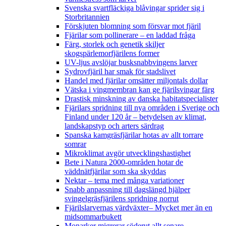
Svenska svartfläckiga blåvingar sprider sig i
Storbritannien
Förskjuten blomning som försvar mot fjäril
Fjärilar som pollinerare – en laddad fråga
Färg, storlek och genetik skiljer
skogspärlemorfjärilens former
UV-ljus avslöjar busksnabbvingens larver
Sydrovfjäril har smak för stadslivet
Handel med fjärilar omsätter miljontals dollar
Vätska i vingmembran kan ge fjärilsvingar färg
Drastisk minskning av danska habitatspecialister
Fjärilars spridning till nya områden i Sverige och
Finland under 120 år
– betydelsen av klimat,
landskapstyp och arters särdrag
Spanska kamgräsfjärilar hotas av allt torrare
somrar
Mikroklimat avgör utvecklingshastighet
Bete i Natura 2000-områden hotar de
väddnätfjärilar som ska skyddas
Nektar – tema med många variationer
Snabb anpassning till dagslängd hjälper
svingelgräsfjärilens spridning norrut
Fjärilslarvernas värdväxter– Mycket mer än en
midsommarbukett
Monarker migrerar söderut allt senare