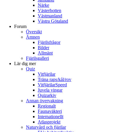
Närke
Västerbotten
Västmanland
Västra Götaland
Forum
Översikt
Ämnen
Fjärilsfrågor
Bilder
Allmänt
Fjärilsgalleri
Lär dig mer
Quiz
Vitfjärilar
Träna raps/kål/rov
VitfjärilarSpeed
Juvela vingar
Quizarkiv
Annan övervakning
Regionalt
Faunaväkteri
Internationellt
Atlasprojekt
Naturvård och fjärilar