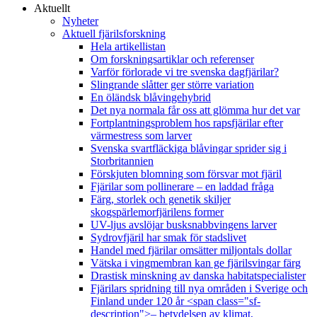
Aktuellt
Nyheter
Aktuell fjärilsforskning
Hela artikellistan
Om forskningsartiklar och referenser
Varför förlorade vi tre svenska dagfjärilar?
Slingrande slåtter ger större variation
En öländsk blåvingehybrid
Det nya normala får oss att glömma hur det var
Fortplantningsproblem hos rapsfjärilar efter
värmestress som larver
Svenska svartfläckiga blåvingar sprider sig i
Storbritannien
Förskjuten blomning som försvar mot fjäril
Fjärilar som pollinerare – en laddad fråga
Färg, storlek och genetik skiljer
skogspärlemorfjärilens former
UV-ljus avslöjar busksnabbvingens larver
Sydrovfjäril har smak för stadslivet
Handel med fjärilar omsätter miljontals dollar
Vätska i vingmembran kan ge fjärilsvingar färg
Drastisk minskning av danska habitatspecialister
Fjärilars spridning till nya områden i Sverige och
Finland under 120 år <span class="sf-
description">– betydelsen av klimat,