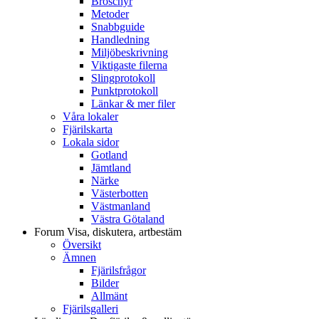
Broschyr
Metoder
Snabbguide
Handledning
Miljöbeskrivning
Viktigaste filerna
Slingprotokoll
Punktprotokoll
Länkar & mer filer
Våra lokaler
Fjärilskarta
Lokala sidor
Gotland
Jämtland
Närke
Västerbotten
Västmanland
Västra Götaland
Forum
Visa, diskutera, artbestäm
Översikt
Ämnen
Fjärilsfrågor
Bilder
Allmänt
Fjärilsgalleri