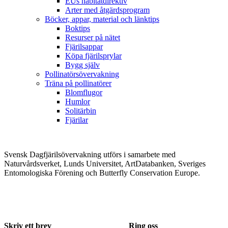
EUs habitatdirektiv
Arter med åtgärdsprogram
Böcker, appar, material och länktips
Boktips
Resurser på nätet
Fjärilsappar
Köpa fjärilsprylar
Bygg själv
Pollinatörsövervakning
Träna på pollinatörer
Blomflugor
Humlor
Solitärbin
Fjärilar
Svensk Dagfjärilsövervakning utförs i samarbete med
Naturvårdsverket, Lunds Universitet, ArtDatabanken, Sveriges
Entomologiska Förening och Butterfly Conservation Europe.
Skriv ett brev
Ring oss