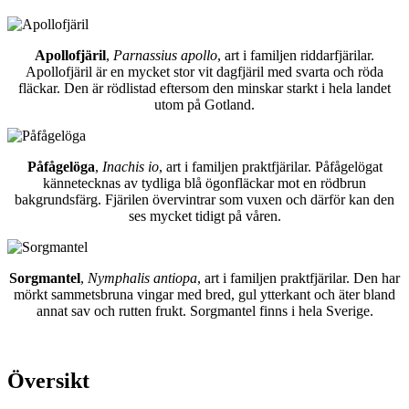
Apollofjäril
,
Parnassius apollo
, art i familjen riddarfjärilar.
Apollofjäril är en mycket stor vit dagfjäril med svarta och röda
fläckar. Den är rödlistad eftersom den minskar starkt i hela landet
utom på Gotland.
Påfågelöga
,
Inachis io
, art i familjen praktfjärilar. Påfågelögat
kännetecknas av tydliga blå ögonfläckar mot en rödbrun
bakgrundsfärg. Fjärilen övervintrar som vuxen och därför kan den
ses mycket tidigt på våren.
Sorgmantel
,
Nymphalis antiopa
, art i familjen praktfjärilar. Den har
mörkt sammetsbruna vingar med bred, gul ytterkant och äter bland
annat sav och rutten frukt. Sorgmantel finns i hela Sverige.
Översikt