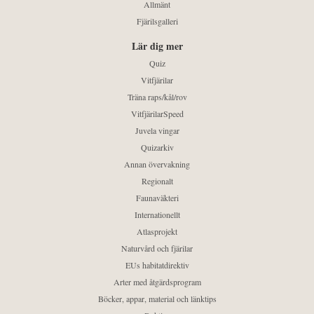
Allmänt
Fjärilsgalleri
Lär dig mer
Quiz
Vitfjärilar
Träna raps/kål/rov
VitfjärilarSpeed
Juvela vingar
Quizarkiv
Annan övervakning
Regionalt
Faunaväkteri
Internationellt
Atlasprojekt
Naturvård och fjärilar
EUs habitatdirektiv
Arter med åtgärdsprogram
Böcker, appar, material och länktips