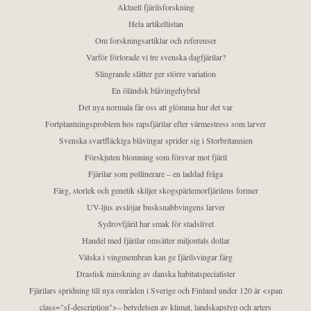
Aktuell fjärilsforskning
Hela artikellistan
Om forskningsartiklar och referenser
Varför förlorade vi tre svenska dagfjärilar?
Slingrande slåtter ger större variation
En öländsk blåvingehybrid
Det nya normala får oss att glömma hur det var
Fortplantningsproblem hos rapsfjärilar efter värmestress som larver
Svenska svartfläckiga blåvingar sprider sig i Storbritannien
Förskjuten blomning som försvar mot fjäril
Fjärilar som pollinerare – en laddad fråga
Färg, storlek och genetik skiljer skogspärlemorfjärilens former
UV-ljus avslöjar busksnabbvingens larver
Sydrovfjäril har smak för stadslivet
Handel med fjärilar omsätter miljontals dollar
Vätska i vingmembran kan ge fjärilsvingar färg
Drastisk minskning av danska habitatspecialister
Fjärilars spridning till nya områden i Sverige och Finland under 120 år <span
class="sf-description">– betydelsen av klimat, landskapstyp och arters