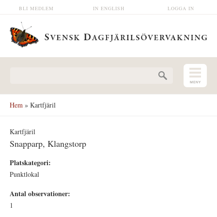
Hoppa till huvudinnehåll
BLI MEDLEM
IN ENGLISH
LOGGA IN
Sökformulär
Hem
» Kartfjäril
Kartfjäril
Snapparp, Klangstorp
Platskategori:
Punktlokal
Antal observationer:
1