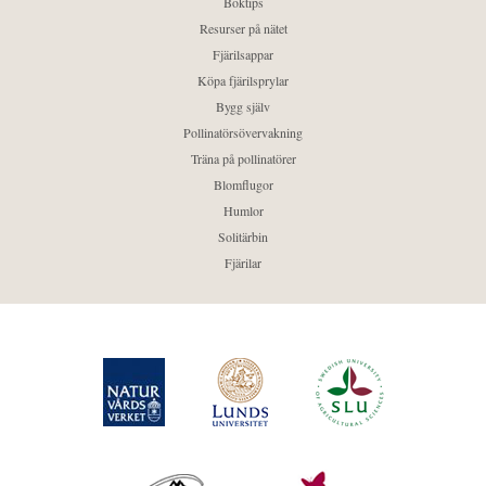
Boktips
Resurser på nätet
Fjärilsappar
Köpa fjärilsprylar
Bygg själv
Pollinatörsövervakning
Träna på pollinatörer
Blomflugor
Humlor
Solitärbin
Fjärilar