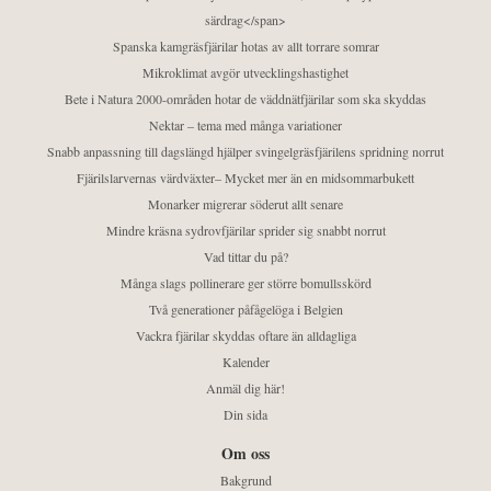
särdrag</span>
Spanska kamgräsfjärilar hotas av allt torrare somrar
Mikroklimat avgör utvecklingshastighet
Bete i Natura 2000-områden hotar de väddnätfjärilar som ska skyddas
Nektar – tema med många variationer
Snabb anpassning till dagslängd hjälper svingelgräsfjärilens spridning norrut
Fjärilslarvernas värdväxter– Mycket mer än en midsommarbukett
Monarker migrerar söderut allt senare
Mindre kräsna sydrovfjärilar sprider sig snabbt norrut
Vad tittar du på?
Många slags pollinerare ger större bomullsskörd
Två generationer påfågelöga i Belgien
Vackra fjärilar skyddas oftare än alldagliga
Kalender
Anmäl dig här!
Din sida
Om oss
Bakgrund