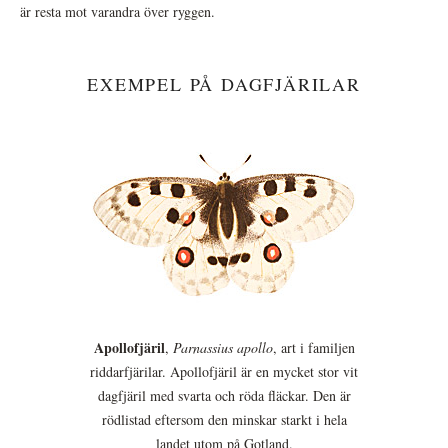
är resta mot varandra över ryggen.
EXEMPEL PÅ DAGFJÄRILAR
Apollofjäril
,
Parnassius apollo
, art i familjen
riddarfjärilar. Apollofjäril är en mycket stor vit
dagfjäril med svarta och röda fläckar. Den är
rödlistad eftersom den minskar starkt i hela
landet utom på Gotland.