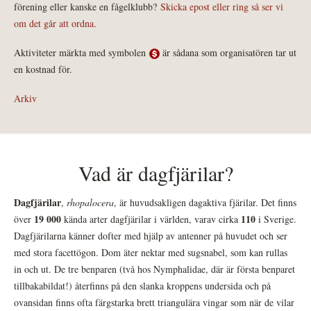
förening eller kanske en fågelklubb?
Skicka epost eller ring så ser vi
om det går att ordna.
Aktiviteter märkta med symbolen
är sådana som organisatören tar ut
en kostnad för.
Arkiv
Vad är dagfjärilar?
Dagfjärilar
,
rhopalocera
, är huvudsakligen dagaktiva fjärilar. Det finns
19 000
110
över
kända arter dagfjärilar i världen, varav cirka
i Sverige.
Dagfjärilarna känner dofter med hjälp av antenner på huvudet och ser
med stora facettögon. Dom äter nektar med sugsnabel, som kan rullas
in och ut. De tre benparen (två hos Nymphalidae, där är första benparet
tillbakabildat!) återfinns på den slanka kroppens undersida och på
ovansidan finns ofta färgstarka brett triangulära vingar som när de vilar