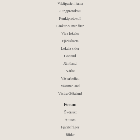
Viktigaste filerna
Slingprotokoll
Punktprotokoll
Länkar & mer filer
Våra lokaler
Fjärilskarta
Lokala sidor
Gotland
Jämtland
Närke
Västerbotten
Västmanland
Västra Götaland
Forum
Översikt
Ämnen
Fjärilsfrågor
Bilder