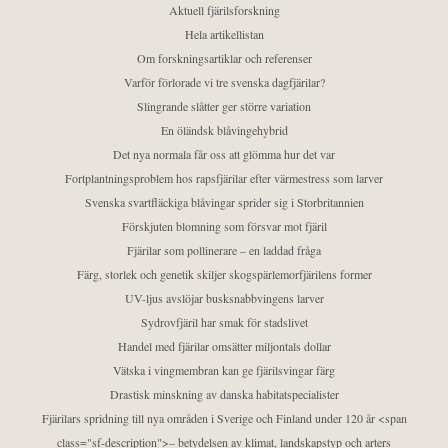
Aktuell fjärilsforskning
Hela artikellistan
Om forskningsartiklar och referenser
Varför förlorade vi tre svenska dagfjärilar?
Slingrande slåtter ger större variation
En öländsk blåvingehybrid
Det nya normala får oss att glömma hur det var
Fortplantningsproblem hos rapsfjärilar efter värmestress som larver
Svenska svartfläckiga blåvingar sprider sig i Storbritannien
Förskjuten blomning som försvar mot fjäril
Fjärilar som pollinerare – en laddad fråga
Färg, storlek och genetik skiljer skogspärlemorfjärilens former
UV-ljus avslöjar busksnabbvingens larver
Sydrovfjäril har smak för stadslivet
Handel med fjärilar omsätter miljontals dollar
Vätska i vingmembran kan ge fjärilsvingar färg
Drastisk minskning av danska habitatspecialister
Fjärilars spridning till nya områden i Sverige och Finland under 120 år <span
class="sf-description">– betydelsen av klimat, landskapstyp och arters