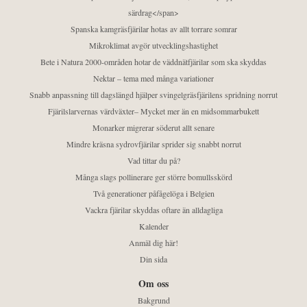
särdrag</span>
Spanska kamgräsfjärilar hotas av allt torrare somrar
Mikroklimat avgör utvecklingshastighet
Bete i Natura 2000-områden hotar de väddnätfjärilar som ska skyddas
Nektar – tema med många variationer
Snabb anpassning till dagslängd hjälper svingelgräsfjärilens spridning norrut
Fjärilslarvernas värdväxter– Mycket mer än en midsommarbukett
Monarker migrerar söderut allt senare
Mindre kräsna sydrovfjärilar sprider sig snabbt norrut
Vad tittar du på?
Många slags pollinerare ger större bomullsskörd
Två generationer påfågelöga i Belgien
Vackra fjärilar skyddas oftare än alldagliga
Kalender
Anmäl dig här!
Din sida
Om oss
Bakgrund