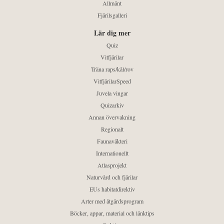
Allmänt
Fjärilsgalleri
Lär dig mer
Quiz
Vitfjärilar
Träna raps/kål/rov
VitfjärilarSpeed
Juvela vingar
Quizarkiv
Annan övervakning
Regionalt
Faunaväkteri
Internationellt
Atlasprojekt
Naturvård och fjärilar
EUs habitatdirektiv
Arter med åtgärdsprogram
Böcker, appar, material och länktips