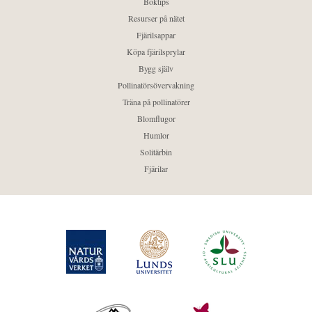
Boktips
Resurser på nätet
Fjärilsappar
Köpa fjärilsprylar
Bygg själv
Pollinatörsövervakning
Träna på pollinatörer
Blomflugor
Humlor
Solitärbin
Fjärilar