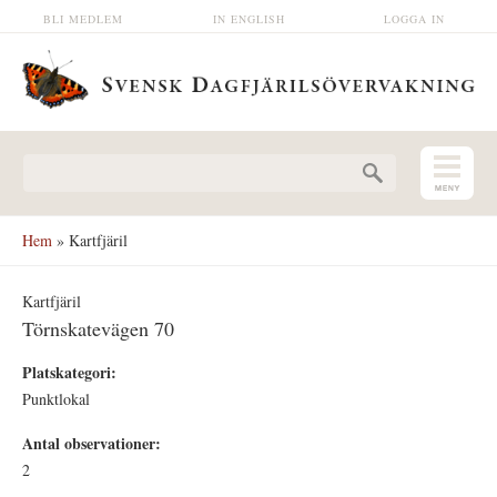
Hoppa till huvudinnehåll
BLI MEDLEM
IN ENGLISH
LOGGA IN
Sökformulär
Hem
» Kartfjäril
Kartfjäril
Törnskatevägen 70
Platskategori:
Punktlokal
Antal observationer:
2