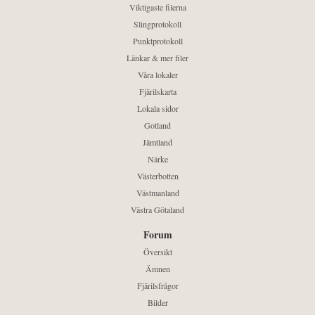
Viktigaste filerna
Slingprotokoll
Punktprotokoll
Länkar & mer filer
Våra lokaler
Fjärilskarta
Lokala sidor
Gotland
Jämtland
Närke
Västerbotten
Västmanland
Västra Götaland
Forum
Översikt
Ämnen
Fjärilsfrågor
Bilder