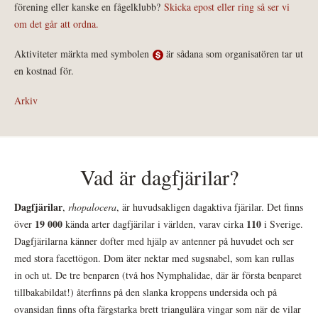
förening eller kanske en fågelklubb?
Skicka epost eller ring så ser vi
om det går att ordna.
Aktiviteter märkta med symbolen
är sådana som organisatören tar ut
en kostnad för.
Arkiv
Vad är dagfjärilar?
Dagfjärilar
,
rhopalocera
, är huvudsakligen dagaktiva fjärilar. Det finns
19 000
110
över
kända arter dagfjärilar i världen, varav cirka
i Sverige.
Dagfjärilarna känner dofter med hjälp av antenner på huvudet och ser
med stora facettögon. Dom äter nektar med sugsnabel, som kan rullas
in och ut. De tre benparen (två hos Nymphalidae, där är första benparet
tillbakabildat!) återfinns på den slanka kroppens undersida och på
ovansidan finns ofta färgstarka brett triangulära vingar som när de vilar