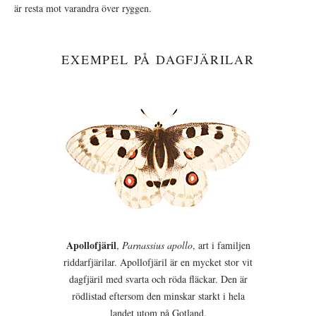
är resta mot varandra över ryggen.
EXEMPEL PÅ DAGFJÄRILAR
Apollofjäril
,
Parnassius apollo
, art i familjen
riddarfjärilar. Apollofjäril är en mycket stor vit
dagfjäril med svarta och röda fläckar. Den är
rödlistad eftersom den minskar starkt i hela
landet utom på Gotland.