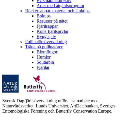
EUs habitatdirektiv
Arter med åtgärdsprogram
Böcker, appar, material och länktips
Boktips
Resurser på nätet
Fjärilsappar
Köpa fjärilsprylar
Bygg själv
Pollinatörsövervakning
Träna på pollinatörer
Blomflugor
Humlor
Solitärbin
Fjärilar
Svensk Dagfjärilsövervakning utförs i samarbete med
Naturvårdsverket, Lunds Universitet, ArtDatabanken, Sveriges
Entomologiska Förening och Butterfly Conservation Europe.