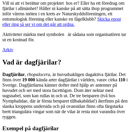
Vill ni att vi berättar om projektet hos er? Eller ha ett föredrag om
fjärilar i allmänhet? Håller ni kanske på att sätta ihop programmet
inför vårens möten i en krets av Naturskyddsföreningen, ett
entomologisk förening eller kanske en fågelklubb?
Skicka epost
eller ring så ser vi om det går att ordna.
Aktiviteter märkta med symbolen
är sådana som organisatören tar
ut en kostnad för.
Arkiv
Vad är dagfjärilar?
Dagfjärilar
,
rhopalocera
, är huvudsakligen dagaktiva fjärilar. Det
finns över
19 000
kända arter dagfjärilar i världen, varav cirka
110
i
Sverige. Dagfjärilarna känner dofter med hjälp av antenner på
huvudet och ser med stora facettögon. Dom äter nektar med
sugsnabel, som kan rullas in och ut. De tre benparen (två hos
Nymphalidae, där är första benparet tillbakabildat!) återfinns på den
slanka kroppens undersida och på ovansidan finns ofta färgstarka
brett triangulära vingar som när de vilar är resta mot varandra över
ryggen.
Exempel på dagfjärilar