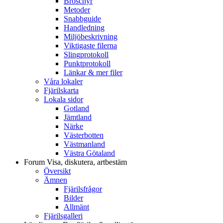
Broschyr
Metoder
Snabbguide
Handledning
Miljöbeskrivning
Viktigaste filerna
Slingprotokoll
Punktprotokoll
Länkar & mer filer
Våra lokaler
Fjärilskarta
Lokala sidor
Gotland
Jämtland
Närke
Västerbotten
Västmanland
Västra Götaland
Forum
Visa, diskutera, artbestäm
Översikt
Ämnen
Fjärilsfrågor
Bilder
Allmänt
Fjärilsgalleri