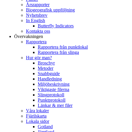
Årsrapporter
Biogeografisk uppföljning
Nyhetsbrev
In English
Butterfly Indicators
Kontakta oss
Övervakningen
Rapportera
Rapportera från punktlokal
Rapportera från slinga
Hur gör man?
Broschyr
Metoder
Snabbguide
Handledning
Miljöbeskrivning
Viktigaste filerna
Slingprotokoll
Punktprotokoll
Länkar & mer filer
Våra lokaler
Fjärilskarta
Lokala sidor
Gotland
Jämtland