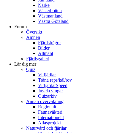
Närke
Västerbotten
Västmanland
Västra Götaland
Forum
Översikt
Ämnen
Fjärilsfrågor
Bilder
Allmänt
Fjärilsgalleri
Lär dig mer
Quiz
Vitfjärilar
Träna raps/kål/rov
VitfjärilarSpeed
Juvela vingar
Quizarkiv
Annan övervakning
Regionalt
Faunaväkteri
Internationellt
Atlasprojekt
Naturvård och fjärilar