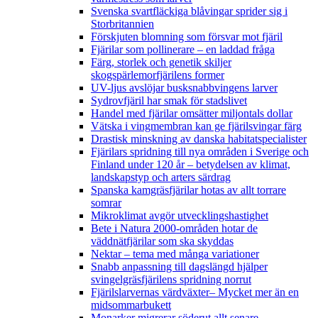
Svenska svartfläckiga blåvingar sprider sig i
Storbritannien
Förskjuten blomning som försvar mot fjäril
Fjärilar som pollinerare – en laddad fråga
Färg, storlek och genetik skiljer
skogspärlemorfjärilens former
UV-ljus avslöjar busksnabbvingens larver
Sydrovfjäril har smak för stadslivet
Handel med fjärilar omsätter miljontals dollar
Vätska i vingmembran kan ge fjärilsvingar färg
Drastisk minskning av danska habitatspecialister
Fjärilars spridning till nya områden i Sverige och
Finland under 120 år
– betydelsen av klimat,
landskapstyp och arters särdrag
Spanska kamgräsfjärilar hotas av allt torrare
somrar
Mikroklimat avgör utvecklingshastighet
Bete i Natura 2000-områden hotar de
väddnätfjärilar som ska skyddas
Nektar – tema med många variationer
Snabb anpassning till dagslängd hjälper
svingelgräsfjärilens spridning norrut
Fjärilslarvernas värdväxter– Mycket mer än en
midsommarbukett
Monarker migrerar söderut allt senare