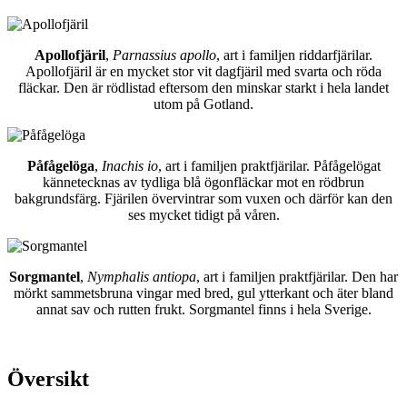
Apollofjäril
,
Parnassius apollo
, art i familjen riddarfjärilar.
Apollofjäril är en mycket stor vit dagfjäril med svarta och röda
fläckar. Den är rödlistad eftersom den minskar starkt i hela landet
utom på Gotland.
Påfågelöga
,
Inachis io
, art i familjen praktfjärilar. Påfågelögat
kännetecknas av tydliga blå ögonfläckar mot en rödbrun
bakgrundsfärg. Fjärilen övervintrar som vuxen och därför kan den
ses mycket tidigt på våren.
Sorgmantel
,
Nymphalis antiopa
, art i familjen praktfjärilar. Den har
mörkt sammetsbruna vingar med bred, gul ytterkant och äter bland
annat sav och rutten frukt. Sorgmantel finns i hela Sverige.
Översikt