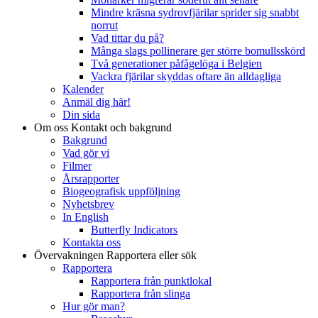
Mindre kräsna sydrovfjärilar sprider sig snabbt
norrut
Vad tittar du på?
Många slags pollinerare ger större bomullsskörd
Två generationer påfågelöga i Belgien
Vackra fjärilar skyddas oftare än alldagliga
Kalender
Anmäl dig här!
Din sida
Om oss
Kontakt och bakgrund
Bakgrund
Vad gör vi
Filmer
Årsrapporter
Biogeografisk uppföljning
Nyhetsbrev
In English
Butterfly Indicators
Kontakta oss
Övervakningen
Rapportera eller sök
Rapportera
Rapportera från punktlokal
Rapportera från slinga
Hur gör man?