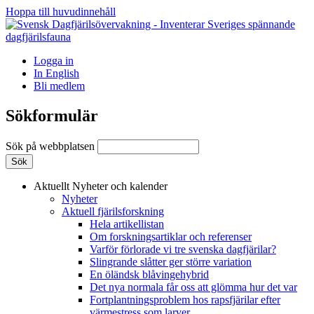
Hoppa till huvudinnehåll
Logga in
In English
Bli medlem
Sökformulär
Sök på webbplatsen
Aktuellt
Nyheter och kalender
Nyheter
Aktuell fjärilsforskning
Hela artikellistan
Om forskningsartiklar och referenser
Varför förlorade vi tre svenska dagfjärilar?
Slingrande slåtter ger större variation
En öländsk blåvingehybrid
Det nya normala får oss att glömma hur det var
Fortplantningsproblem hos rapsfjärilar efter
värmestress som larver