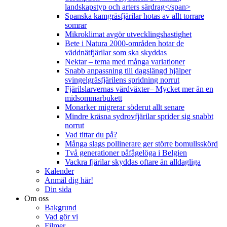
landskapstyp och arters särdrag</span>
Spanska kamgräsfjärilar hotas av allt torrare
somrar
Mikroklimat avgör utvecklingshastighet
Bete i Natura 2000-områden hotar de
väddnätfjärilar som ska skyddas
Nektar – tema med många variationer
Snabb anpassning till dagslängd hjälper
svingelgräsfjärilens spridning norrut
Fjärilslarvernas värdväxter– Mycket mer än en
midsommarbukett
Monarker migrerar söderut allt senare
Mindre kräsna sydrovfjärilar sprider sig snabbt
norrut
Vad tittar du på?
Många slags pollinerare ger större bomullsskörd
Två generationer påfågelöga i Belgien
Vackra fjärilar skyddas oftare än alldagliga
Kalender
Anmäl dig här!
Din sida
Om oss
Bakgrund
Vad gör vi
Filmer