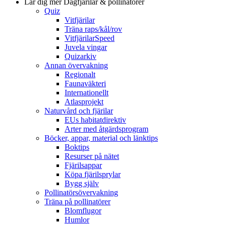
Lär dig mer
Dagfjärilar & pollinatörer
Quiz
Vitfjärilar
Träna raps/kål/rov
VitfjärilarSpeed
Juvela vingar
Quizarkiv
Annan övervakning
Regionalt
Faunaväkteri
Internationellt
Atlasprojekt
Naturvård och fjärilar
EUs habitatdirektiv
Arter med åtgärdsprogram
Böcker, appar, material och länktips
Boktips
Resurser på nätet
Fjärilsappar
Köpa fjärilsprylar
Bygg själv
Pollinatörsövervakning
Träna på pollinatörer
Blomflugor
Humlor