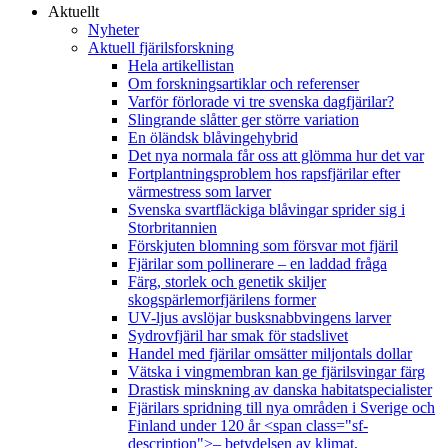
Aktuellt
Nyheter
Aktuell fjärilsforskning
Hela artikellistan
Om forskningsartiklar och referenser
Varför förlorade vi tre svenska dagfjärilar?
Slingrande slåtter ger större variation
En öländsk blåvingehybrid
Det nya normala får oss att glömma hur det var
Fortplantningsproblem hos rapsfjärilar efter
värmestress som larver
Svenska svartfläckiga blåvingar sprider sig i
Storbritannien
Förskjuten blomning som försvar mot fjäril
Fjärilar som pollinerare – en laddad fråga
Färg, storlek och genetik skiljer
skogspärlemorfjärilens former
UV-ljus avslöjar busksnabbvingens larver
Sydrovfjäril har smak för stadslivet
Handel med fjärilar omsätter miljontals dollar
Vätska i vingmembran kan ge fjärilsvingar färg
Drastisk minskning av danska habitatspecialister
Fjärilars spridning till nya områden i Sverige och
Finland under 120 år <span class="sf-
description">– betydelsen av klimat,