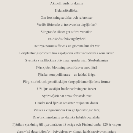
Aktuell fjärilsforskning
Hela artikellistan
Om forskningsartiklar och referenser
Varför förlorade vi tre svenska dagfjärilar?
Slingrande slåtter ger större variation
En öländsk blåvingehybrid
Det nya normala får oss att glömma hur det var
Fortplantningsproblem hos rapsfjärilar efter värmestress som larver
Svenska svartfläckiga blåvingar sprider sig i Storbritannien
Förskjuten blomning som försvar mot fjäril
Fjärilar som pollinerare – en laddad fråga
Färg, storlek och genetik skiljer skogspärlemorfjärilens former
UV-ljus avslöjar busksnabbvingens larver
Sydrovfjäril har smak för stadslivet
Handel med fjärilar omsätter miljontals dollar
Vätska i vingmembran kan ge fjärilsvingar färg
Drastisk minskning av danska habitatspecialister
Fjärilars spridning till nya områden i Sverige och Finland under 120 år <span
class="sf-description">– betydelsen av klimat, landskapstyp och arters