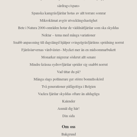
särdrag</span>
Spanska kamgräsfjärilar hotas av allt torrare somrar
Mikroklimat avgör utvecklingshastighet
Bete i Natura 2000-områden hotar de väddnätfjärilar som ska skyddas
Nektar – tema med många variationer
Snabb anpassning till dagslängd hjälper svingelgräsfjärilens spridning norrut
Fjärilslarvernas värdväxter– Mycket mer än en midsommarbukett
Monarker migrerar söderut allt senare
Mindre kräsna sydrovfjärilar sprider sig snabbt norrut
Vad tittar du på?
Många slags pollinerare ger större bomullsskörd
Två generationer påfågelöga i Belgien
Vackra fjärilar skyddas oftare än alldagliga
Kalender
Anmäl dig här!
Din sida
Om oss
Bakgrund