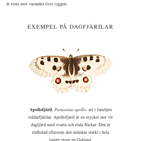
är resta mot varandra över ryggen.
EXEMPEL PÅ DAGFJÄRILAR
Apollofjäril
,
Parnassius apollo
, art i familjen
riddarfjärilar. Apollofjäril är en mycket stor vit
dagfjäril med svarta och röda fläckar. Den är
rödlistad eftersom den minskar starkt i hela
landet utom på Gotland.