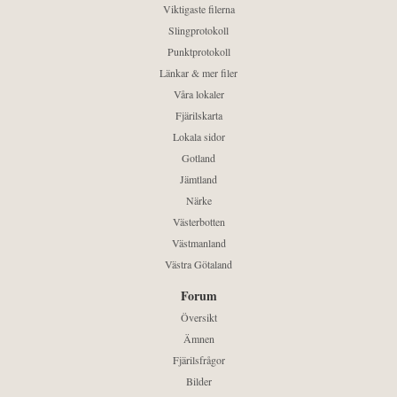
Viktigaste filerna
Slingprotokoll
Punktprotokoll
Länkar & mer filer
Våra lokaler
Fjärilskarta
Lokala sidor
Gotland
Jämtland
Närke
Västerbotten
Västmanland
Västra Götaland
Forum
Översikt
Ämnen
Fjärilsfrågor
Bilder