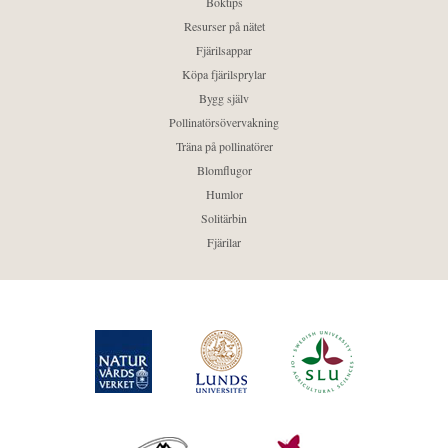
Boktips
Resurser på nätet
Fjärilsappar
Köpa fjärilsprylar
Bygg själv
Pollinatörsövervakning
Träna på pollinatörer
Blomflugor
Humlor
Solitärbin
Fjärilar