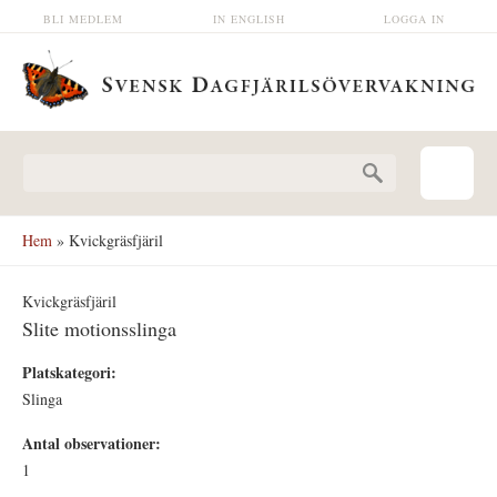
Hoppa till huvudinnehåll
BLI MEDLEM
IN ENGLISH
LOGGA IN
Sökformulär
Hem
» Kvickgräsfjäril
Kvickgräsfjäril
Slite motionsslinga
Platskategori:
Slinga
Antal observationer:
1