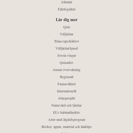
Allmänt
Fjärilsgalleri
Lär dig mer
Quiz
Vitfjärilar
Träna raps/kål/rov
VitfjärilarSpeed
Juvela vingar
Quizarkiv
Annan övervakning
Regionalt
Faunaväkteri
Internationellt
Atlasprojekt
Naturvård och fjärilar
EUs habitatdirektiv
Arter med åtgärdsprogram
Böcker, appar, material och länktips