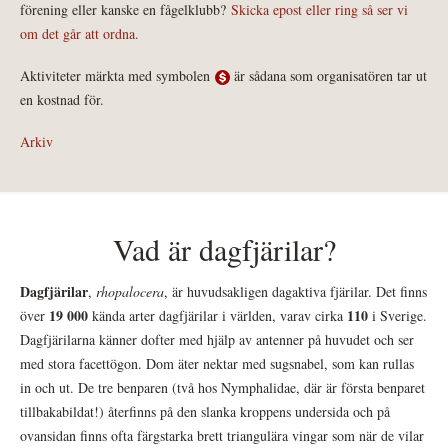
förening eller kanske en fågelklubb?
Skicka epost eller ring så ser vi
om det går att ordna.
Aktiviteter märkta med symbolen
är sådana som organisatören tar ut
en kostnad för.
Arkiv
Vad är dagfjärilar?
Dagfjärilar
,
rhopalocera
, är huvudsakligen dagaktiva fjärilar. Det finns
19 000
110
över
kända arter dagfjärilar i världen, varav cirka
i Sverige.
Dagfjärilarna känner dofter med hjälp av antenner på huvudet och ser
med stora facettögon. Dom äter nektar med sugsnabel, som kan rullas
in och ut. De tre benparen (två hos Nymphalidae, där är första benparet
tillbakabildat!) återfinns på den slanka kroppens undersida och på
ovansidan finns ofta färgstarka brett triangulära vingar som när de vilar