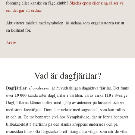
förening eller kanske en fågelklubb?
Skicka epost eller ring så ser vi
om det går att ordna.
Aktiviteter märkta med symbolen
är sådana som organisatören tar ut
en kostnad för.
Arkiv
Vad är dagfjärilar?
Dagfjärilar
,
rhopalocera
, är huvudsakligen dagaktiva fjärilar. Det finns
19 000
110
över
kända arter dagfjärilar i världen, varav cirka
i Sverige.
Dagfjärilarna känner dofter med hjälp av antenner på huvudet och ser
med stora facettögon. Dom äter nektar med sugsnabel, som kan rullas
in och ut. De tre benparen (två hos Nymphalidae, där är första benparet
tillbakabildat!) återfinns på den slanka kroppens undersida och på
ovansidan finns ofta färgstarka brett triangulära vingar som när de vilar