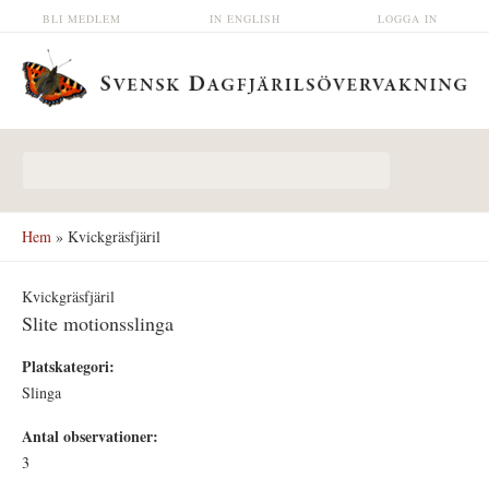
Hoppa till huvudinnehåll
BLI MEDLEM
IN ENGLISH
LOGGA IN
Sökformulär
Hem
» Kvickgräsfjäril
Kvickgräsfjäril
Slite motionsslinga
Platskategori:
Slinga
Antal observationer:
3