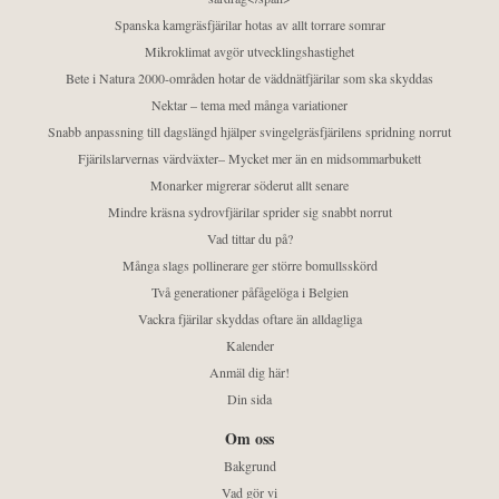
Spanska kamgräsfjärilar hotas av allt torrare somrar
Mikroklimat avgör utvecklingshastighet
Bete i Natura 2000-områden hotar de väddnätfjärilar som ska skyddas
Nektar – tema med många variationer
Snabb anpassning till dagslängd hjälper svingelgräsfjärilens spridning norrut
Fjärilslarvernas värdväxter– Mycket mer än en midsommarbukett
Monarker migrerar söderut allt senare
Mindre kräsna sydrovfjärilar sprider sig snabbt norrut
Vad tittar du på?
Många slags pollinerare ger större bomullsskörd
Två generationer påfågelöga i Belgien
Vackra fjärilar skyddas oftare än alldagliga
Kalender
Anmäl dig här!
Din sida
Om oss
Bakgrund
Vad gör vi