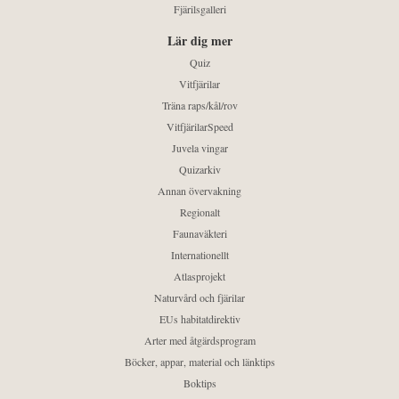
Fjärilsgalleri
Lär dig mer
Quiz
Vitfjärilar
Träna raps/kål/rov
VitfjärilarSpeed
Juvela vingar
Quizarkiv
Annan övervakning
Regionalt
Faunaväkteri
Internationellt
Atlasprojekt
Naturvård och fjärilar
EUs habitatdirektiv
Arter med åtgärdsprogram
Böcker, appar, material och länktips
Boktips