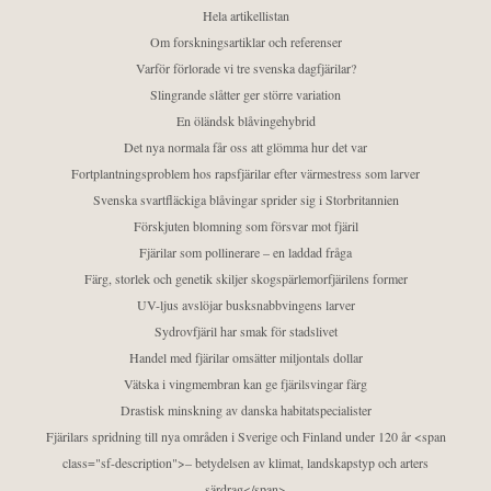
Hela artikellistan
Om forskningsartiklar och referenser
Varför förlorade vi tre svenska dagfjärilar?
Slingrande slåtter ger större variation
En öländsk blåvingehybrid
Det nya normala får oss att glömma hur det var
Fortplantningsproblem hos rapsfjärilar efter värmestress som larver
Svenska svartfläckiga blåvingar sprider sig i Storbritannien
Förskjuten blomning som försvar mot fjäril
Fjärilar som pollinerare – en laddad fråga
Färg, storlek och genetik skiljer skogspärlemorfjärilens former
UV-ljus avslöjar busksnabbvingens larver
Sydrovfjäril har smak för stadslivet
Handel med fjärilar omsätter miljontals dollar
Vätska i vingmembran kan ge fjärilsvingar färg
Drastisk minskning av danska habitatspecialister
Fjärilars spridning till nya områden i Sverige och Finland under 120 år <span
class="sf-description">– betydelsen av klimat, landskapstyp och arters
särdrag</span>