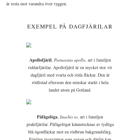
är resta mot varandra över ryggen.
EXEMPEL PÅ DAGFJÄRILAR
Apollofjäril
,
Parnassius apollo
, art i familjen
riddarfjärilar. Apollofjäril är en mycket stor vit
dagfjäril med svarta och röda fläckar. Den är
rödlistad eftersom den minskar starkt i hela
landet utom på Gotland.
Påfågelöga
,
Inachis io
, art i familjen
praktfjärilar. Påfågelögat kännetecknas av tydliga
blå ögonfläckar mot en rödbrun bakgrundsfärg.
Fjärilen övervintrar som vuxen och därför kan