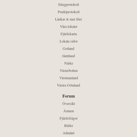
Slingprotokoll
Punktprotokoll
Länkar & mer filer
Våra lokaler
Fjärilskarta
Lokala sidor
Gotland
Jämtland
Närke
Västerbotten
Västmanland
Västra Götaland
Forum
Översikt
Ämnen
Fjärilsfrågor
Bilder
Allmänt